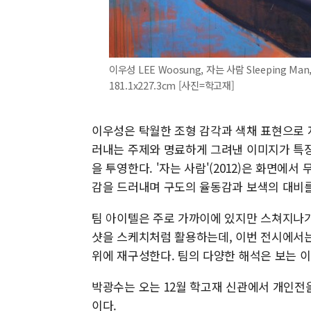
이우성 LEE Woosung, 자는 사람 Sleeping Man,
181.1x227.3cm [사진=학고재]
이우성은 탁월한 조형 감각과 색채 표현으로 
러내는 주제와 명료하게 그려낸 이미지가 특징
을 투영한다. '자는 사람'(2012)은 화면에
감을 드러내며 구도의 율동감과 보색의 대비를
팀 아이텔은 주로 가까이에 있지만 스쳐지나가
샷을 스케치처럼 활용하는데, 이번 전시에서
위에 재구성한다. 팀의 다양한 해석은 보는 
박광수는 오는 12월 학고재 신관에서 개인전
이다.