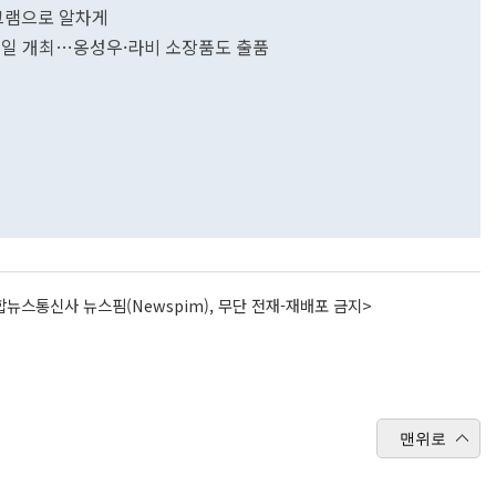
그램으로 알차게
1일 개최…옹성우·라비 소장품도 출품
뉴스통신사 뉴스핌(Newspim), 무단 전재-재배포 금지>
맨위로