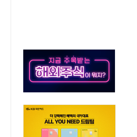
…식약처 AI 심사·소방청 119안심콜 영문 영상 제작
끝…김민석, 신천지 허위신고에 배신 사과 안 해"
국방개혁은 정치적 감정 따라 추진해선 안 돼"
 '비욘드 디 어비스' 수상작 발표
위크' 참가…리모델링 상담 제공
상, 종가가 넘은 건 국경 아닌 '식문화 장벽'
급등…구리 가격 상승 전망 부각
은 채권혼합 펀드 2종 출시
닉스'는 사고 급등주는 팔았다