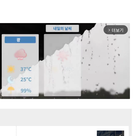
더보기
arrow_forward_ios
Mute