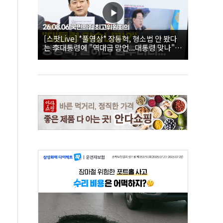
[스팟Live] *풀영상* 장동혁, 형소법 안 봤다
는 李대통령에 "역대급 망언...대통령 맞나"｜
26.08.06 국민의힘 최고위원회의