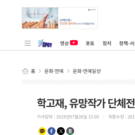
영상
포토
정치
정책·서
홈
문화·연예
문화·연예일반
학고재, 유망작가 단체전 
기사입력 :
2019년07월26일 15:05
최종수정 :
20