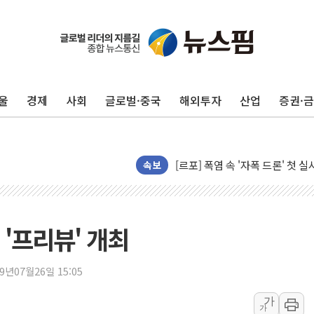
울
경제
사회
글로벌·중국
해외투자
산업
증권·
[AI 카드뉴스] 어린이집·유치원
운수업·기업활동 '원스톱'으로..
[르포] 폭염 속 '자폭 드론' 첫
공정위 "국고채 PD 15곳, 관행
속보
중소기업 기술자료 중국 계열사에
정부, 한화오션·에코프로비엠 등 
국표원, 해외직구 물놀이기구·유아
'프리뷰' 개최
쉐이크쉑, 남양주 현대아울렛에 
부모가 정부24에서 자녀 출입국
19년07월26일 15:05
소방청, 전국 시·도 구급과장 
가
가
'달라진 임신·출산·육아 지원 