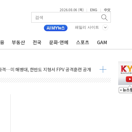
2026.08.06 (목)
ENG
中文
|
|
패밀리 사이트
금융
부동산
전국
문화·연예
스포츠
GAM
 비상! 수족구병이 다시 유행합니다.
.데이터처, 기업 3만1000곳 경제통계조사
 실사격…미 해병대, 한반도 지형서 FPV 공격훈련 공개
 아닌 담합…76조2000억 입찰 영향"
 넘긴 세라젬…공정위 과징금 4억3200만원
'슈퍼을' 5곳 선정...소부장 핵심기업 추가 육성
용품 등 94개 제품 안전기준 '부적합'
'다산점' 열어
증명서 발급…7일부터 온라인 대리 신청 가능
회의…중증환자 이송체계 전국 확대 점검
한눈에'…인사처, 공무원 인사제도 안내서 발간