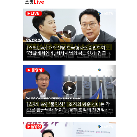
스팟
Live
[스팟Live] 개혁신당·한국형사소송법학회,
'검찰개혁인가, 형사사법의 붕괴인가' 긴급 세
미나｜26.08.06
[스팟Live] *풀영상* "조직의 명운 건다는 각
오로 환골탈태 해야"...경찰 조직의 전면적 쇄
신 촉구한 한병도 | 26.08.06 더불어민주당 정
책조정회의