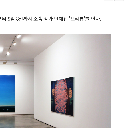
정부혁신 우수사례 세계에 알린다
정청래 "2차 TV토론으로 게임 
부터 9월 8일까지 소속 작가 단체전 '프리뷰'를 연다.
윤상현, 사관학교 통합 비판…"
펄어비스, 붉은사막 영상 콘테스트
현대리바트, '2026 코리아빌드
[K메이커] 코셔에서 할랄까지…대
[특징주] 비철금속 업종 11% 
흥국자산운용, 코스닥 성장주 담
외국인 돌아왔지만 …'삼전·하이