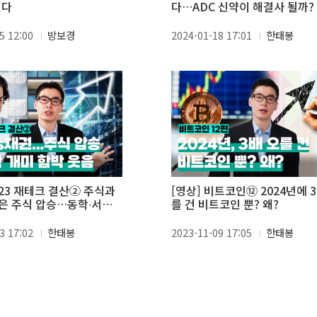
린다
다…ADC 신약이 해결사 될까?
5 12:00
방보경
2024-01-18 17:01
한태봉
023 재테크 결산② 주식과
[영상] 비트코인⑫ 2024년에 
은 주식 압승…동학∙서학
를 건 비트코인 뿐? 왜?
 웃음
3 17:02
한태봉
2023-11-09 17:05
한태봉