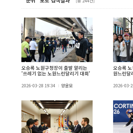
"순위" 포토 검색결과
[총 244건]
오승록 노원구청장이 출발 알리는
오승록 노원구청장,
'쓰레기 없는 노원느린달리기 대회'
원느린달리
2026-03-28 19:34
양윤모
2026-03-2