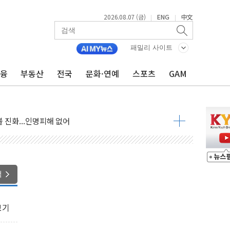
2026.08.07 (금)
ENG
中文
|
|
패밀리 사이트
금융
부동산
전국
문화·연예
스포츠
GAM
 발언' 논란 서범수·진종오 징계절차 개시
불 진화...인명피해 없어
06건 공매
X90…'올 터치'는 호불호
색
시간36분만에 주불진화....인명피해 없어
…자료는 전·현직 직원으로부터 확보"
보기
가자 3만 명 돌파
선 운항허가 취득...중국 노선 다변화