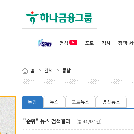
영상
포토
정치
정책·서
홈
검색
통합
통합
뉴스
포토뉴스
영상뉴스
"순위" 뉴스 검색결과
[총 44,981건]