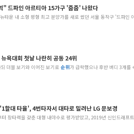
0억" 드파인 아르티아 15가구 '줍줍' 나왔다
네이버, AI 브리핑 도입 후 블로그
노량진뉴타운 내 소형 평형 최고 분양가를 새로 썼던 서울 동작구 '드파인 
SKT, '8월 월간 럭키 페스타' 실시
LG헬로비전 '헬로모바일', 교보문
KTis, 02-114로 카카오 T 택시
해군1함대 '창설 80주년' 기념식.
원주시, 첨단의료복합단지 지정 준
, 뉴욕대회 첫날 나란히 공동 24위
삼척시, 무건리 이끼폭포 생태탐방
홀(파5) 더블 보기와 이어진 보기로
순위
가 급락했으나 후반 버디 3개를
임동원 전 장관과 대화 나누는 정
취재진과 대화하는 정세현 전 통일
 '1할대 타율', 4번타자서 대타로 밀려난 LG 문보경
절부터 장타력을 갖춘 대형 내야수로 평가받았고, 2019년 신인드래프트