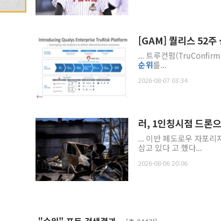
[GAM] 퀄리스 52주
... 트루컨펌(TruConf
순위
를...
2026-08-07 03:34
러, 1인칭시점 드론
삼고 있다 고 했다...
2026-08-06 20:06