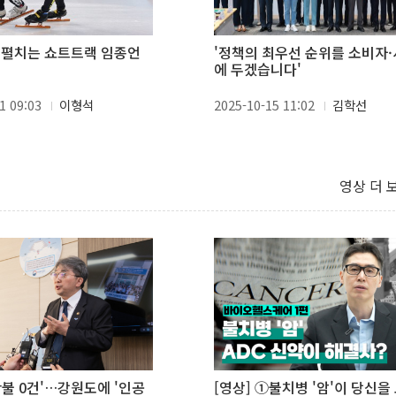
 펼치는 쇼트트랙 임종언
'정책의 최우선 순위를 소비자
에 두겠습니다'
1 09:03
이형석
2025-10-15 11:02
김학선
영상 더 
산불 0건'…강원도에 '인공
[영상] ①불치병 '암'이 당신을