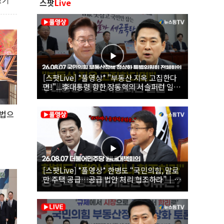
보기
스팟
Live
[스팟Live] *풀영상* "부동산 지옥 고집한다
면!"...李대통령 향한 장동혁의 서슬퍼런 일갈
| 26.08.07 국민의힘 부동산정책 정상화 특별
위원회 전체회의
리법으
[스팟Live] *풀영상* 한병도 “국민의힘, 말로
만 주택 공급…공급 법안 처리 협조하라”｜
26.08.07 더불어민주당 원내대책회의