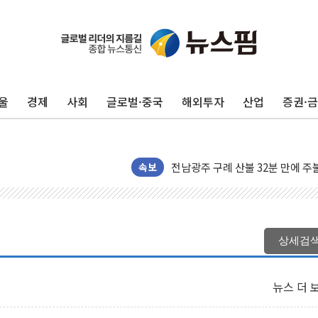
울
경제
사회
글로벌·중국
해외투자
산업
증권·
국민의힘 윤리위, '부산 돌려차기
수박으로 여름 나는 하마
전남광주 구례 산불 32분 만에 주
캠코, 5918억원 규모 압류재산 15
속보
[시승기] 공간·승차감 잡은 볼보 E
가오픈한 홈플러스
돌아온 홈플러스
상세검
[종합] 청도 흥선리 야산 산불 1
한미 법카 제보자 "신동국과 무관
뉴스 더 
라인게임즈, '콰이어트' 테스트 참
에어로케이항공, 청주-중국 청두 노