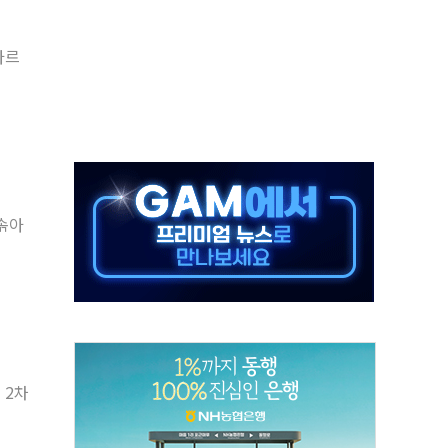
 창작자 지원 규모 2배 확대
아르
...휴대폰 결제 최대 6000원 할인
고 제휴 전자책 요금제 출시
 호출 서비스
..지역축제 '불금전파, 송정'과 상생
비 본격화…'AI 데이터 기반 메디테크 혁신허브' 구상
로 출입 통제
 솎아
동영 통일부 장관
부 장관
 2차