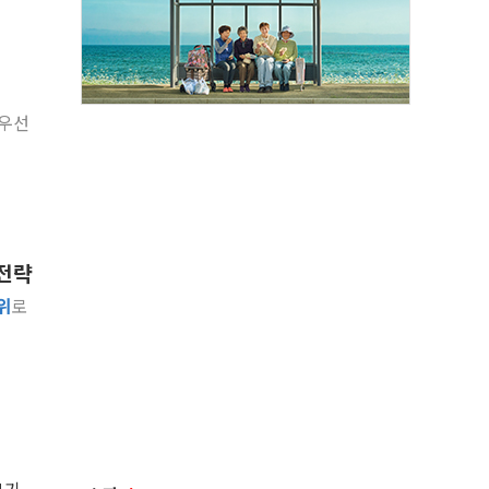
 우선
 전략
위
로