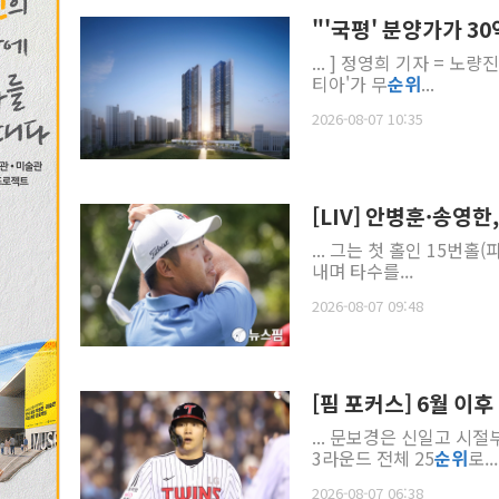
"'국평' 분양가가 3
... ] 정영희 기자 = 
티아'가 무
순위
...
2026-08-07 10:35
[LIV] 안병훈·송영한
... 그는 첫 홀인 15번
내며 타수를...
2026-08-07 09:48
[핌 포커스] 6월 이후
... 문보경은 신일고 시
3라운드 전체 25
순위
로...
2026-08-07 06:38