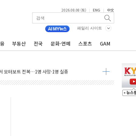
2026.08.08 (토)
ENG
中文
|
|
패밀리 사이트
금융
부동산
전국
문화·연예
스포츠
GAM
흉기 난동…60대 남성 2명 숨져
손해 보는 일 없게"…'결혼 페널티' 22개 과제 손본다
서 모터보트 전복…1명 사망·1명 실종
자 기림의 날 참석..."국제적 시민 연대로 목소리 내야"
질 중 실종 60대 나흘만에 숨진 채 발견
 흉기 살해 10대 아들 체포
 '뻔뻔' 받아친 정청래…제주 연설서 신경전 고조
재검토 지시…與 "적극 환영"·野 "졸속 국정"
주의보…10일까지 최대 3.5m 높은 물결
사망 23명…정부, 비상대응기구 가동
, 수도 베이징도 부동산 규제 철폐