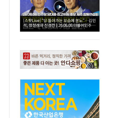
[스팟Live] “당 돌아가는 모습에 분노”…김민
석, 정청래와 신경전 | 26.08.08 더불어민주당
당대표·최고위원 후보 제주 합동연설회