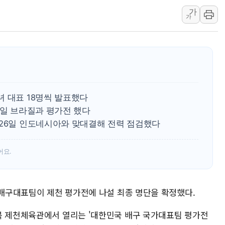
가
인제 용대리 계곡서 수
가
동해시, 11~14일 '
강원 중·남부 동해안 
청양 밭에서 일하던 9
폭염에 車 운전면허 기
李대통령, 'ISA·주가
녀 대표 18명씩 발표했다
'호우 특보' 경북 울진 
6일 브라질과 평가전 했다
주말 무더위·열대야 
~26일 인도네시아와 맞대결해 전력 점검했다
오세훈 "용산공원 주택
어요.
 배구대표팀이 제천 평가전에 나설 최종 명단을 확정했다.
북 제천체육관에서 열리는 '대한민국 배구 국가대표팀 평가전