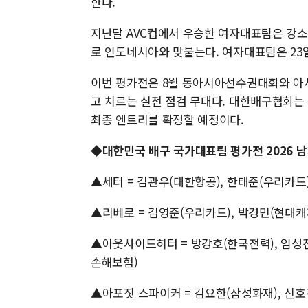
한다.
지난달 AVC컵에서 우승한 여자대표팀은 강소
로 인도네시아와 맞붙는다. 여자대표팀은 23일
이번 평가전은 8월 동아시아선수권대회와 아시
고 치르는 실전 점검 무대다. 대한배구협회
최종 엔트리를 확정할 예정이다.
◆대한민국 배구 국가대표팀 평가전 2026 남
▲세터 = 김관우(대한항공), 한태준(우리카드
▲리베로 = 김영준(우리카드), 박경민(현대캐
▲아웃사이드히터 = 방강호(한국전력), 임성진
손해보험)
▲아포짓 스파이커 = 김요한(삼성화재), 신호