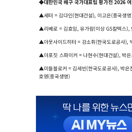
◆대한민국 배구 국가대표팀 평가전 2026 여
▲세터 = 김다인(현대건설), 이고은(흥국생명
▲리베로 = 김효임, 유가람(이상 GS칼텍스), 
▲아웃사이드히터 = 강소휘(한국도로공사), 박
▲아포짓 스파이커 = 나현수(현대건설), 박은서
▲미들블로커 = 김세빈(한국도로공사), 박은진(정
호영(흥국생명)