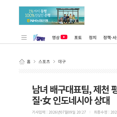
영상
포토
정치
정책·서
홈
스포츠
야구
남녀 배구대표팀, 제천 
질·女 인도네시아 상대
기사입력 :
2026년07월09일 20:27
최종수정 :
20