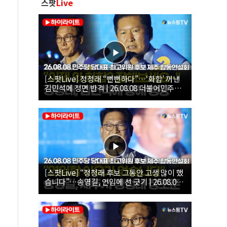
스팟
Live
[스팟Live] 정청래 “뻔뻔하다”…‘화합’ 꺼낸
김민석에 정면 반격 | 26.08.08 더불어민주당
당대표·최고위원 후보 제주 합동연설회
[스팟Live] “정청래 후보 그동안 고생 많이 했
습니다”…송영길, 연임에 선 긋기 | 26.08.08
더불어민주당 당대표·최고위원 후보 제주 합
동연설회