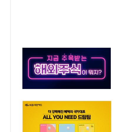
위 상승으로 피서객 7명 고립…전원 구조
별똥별 멍' 운영…페르세우스 유성우 관측
시간당 50mm 이상 폭우…호우경보 발효
0대 숨져…온열질환 여부 조사
능시험 오전 집중 편성…체감온도 38도 넘으면 중단
누르기 방지법' 전면 재검토 지시
시간당 20~30mm 강한 비...가뭄 해소될 듯
지속…내륙 곳곳 소나기
 검토, 민주당 스스로 원칙 뒤집는 것"