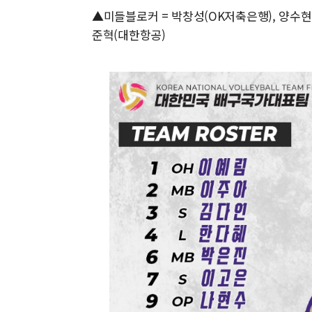
▲미들블로커 = 박창성(OK저축은행), 양수현(
준혁(대한항공)