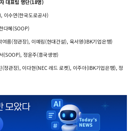
자 대표팀 명단(18명)
), 이수연(한국도로공사)
한다혜(SOOP)
여름(정관장), 이예림(현대건설), 육서영(IBK기업은행)
(SOOP), 정윤주(흥국생명)
관장), 이다현(NEC 레드 로켓), 이주아(IBK기업은행), 정