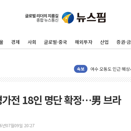
울
경제
사회
글로벌·중국
해외투자
산업
증권·
서울 중랑구 주택가서 
李대통령 "결혼 때문에 
여수 오동도 인근 해상
추미애, '위안부' 피해
속보
인천 선재도 갯벌서 해루
인천서 말다툼 중 어머니
'화합' 꺼낸 김민석에
평가전 18인 명단 확정…男 브라
李대통령, ISA 개편 
동해중부 전 해상 풍랑
연일 폭염에 온열질환 
26년07월09일 20:27
中 전방위 아파트 부양