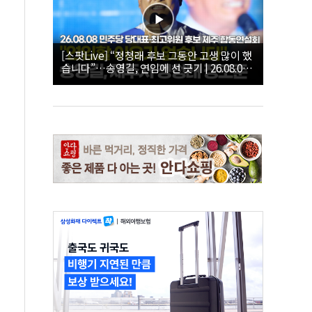
[스팟Live] “정청래 후보 그동안 고생 많이 했
습니다”…송영길, 연임에 선 긋기 | 26.08.08
더불어민주당 당대표·최고위원 후보 제주 합
동연설회