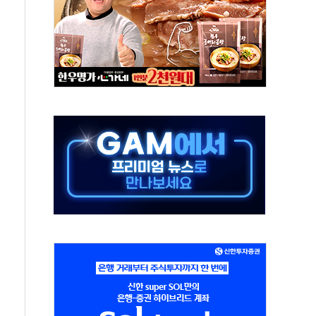
, 수도 베이징도 부동산 규제 철폐
위 상승으로 피서객 7명 고립…전원 구조
별똥별 멍' 운영…페르세우스 유성우 관측
시간당 50mm 이상 폭우…호우경보 발효
0대 숨져…온열질환 여부 조사
능시험 오전 집중 편성…체감온도 38도 넘으면 중단