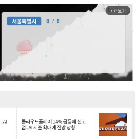
더보기
arrow_forward_ios
Mute
.AI
클라우드플레어 14% 급등해 신고
점...AI 지출 확대에 전망 상향