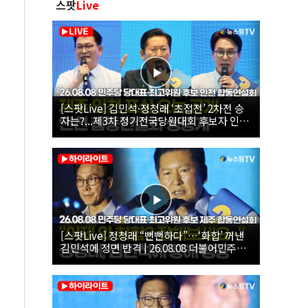
스팟
Live
[스팟Live] 김민석·정청래 ‘초접전’ 2차전 승
자는?...제3차 정기전국당원대회 후보자 인천
합동연설회 생중계 | 26.08.08
[스팟Live] 정청래 “뻔뻔하다”…‘화합’ 꺼낸
김민석에 정면 반격 | 26.08.08 더불어민주당
당대표·최고위원 후보 제주 합동연설회