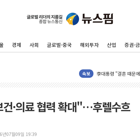
이번주 국내 주요 금융일정
美, 이란전 출구전략 
강릉·동해·삼척 시간당
울
경제
사회
글로벌·중국
해외투자
산업
증권·
폐기물 수거하다 참변
서울 중랑구 주택가서 
李대통령 "결혼 때문에 
여수 오동도 인근 해상
속보
추미애, '위안부' 피해
인천 선재도 갯벌서 해루
인천서 말다툼 중 어머니
·보건·의료 협력 확대"…후렐수흐
'화합' 꺼낸 김민석에
李대통령, ISA 개편 
동해중부 전 해상 풍랑
26년07월09일 19:39
연일 폭염에 온열질환 