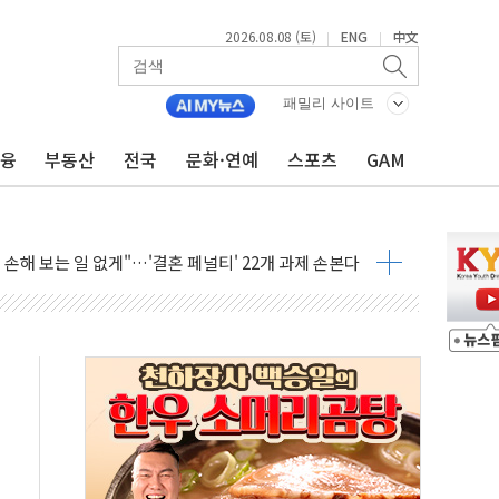
2026.08.08 (토)
ENG
中文
|
|
(8.10~8.14)
만지작…공습 한계·탄약 부족 현실화
패밀리 사이트
 최대 50㎜ 폭우…강원 동해안 강한 비 어어져
금융
부동산
전국
문화·연예
스포츠
GAM
…60대 환경미화원 수거차에 치여 사망
흉기 난동…60대 남성 2명 숨져
손해 보는 일 없게"…'결혼 페널티' 22개 과제 손본다
서 모터보트 전복…1명 사망·1명 실종
자 기림의 날 참석..."국제적 시민 연대로 목소리 내야"
질 중 실종 60대 나흘만에 숨진 채 발견
 흉기 살해 10대 아들 체포
 '뻔뻔' 받아친 정청래…제주 연설서 신경전 고조
재검토 지시…與 "적극 환영"·野 "졸속 국정"
주의보…10일까지 최대 3.5m 높은 물결
사망 23명…정부, 비상대응기구 가동