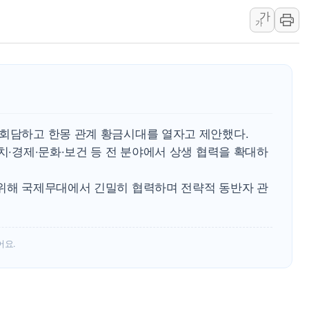
가
中 전방위 아파트 부양
가
인제 용대리 계곡서 수
동해시, 11~14일 '
강원 중·남부 동해안 
청양 밭에서 일하던 9
폭염에 車 운전면허 기
 회담하고 한몽 관계 황금시대를 열자고 제안했다.
정치·경제·문화·보건 등 전 분야에서 상생 협력을 확대하
 위해 국제무대에서 긴밀히 협력하며 전략적 동반자 관
어요.