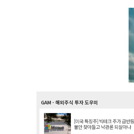
GAM
- 해외주식 투자 도우미
[미국 특징주] 빅테크 주가 급반등..
불안 잦아들고 낙관론 되살아나