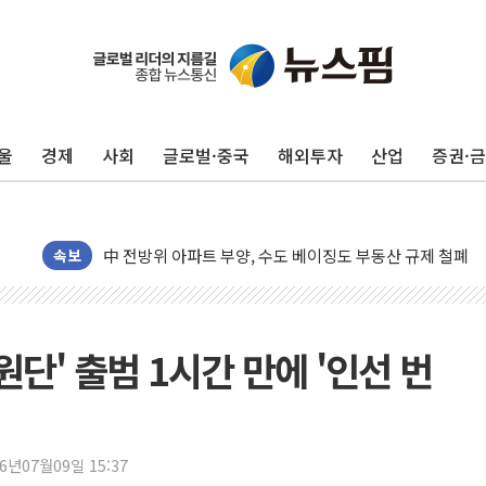
울
경제
사회
글로벌·중국
해외투자
산업
증권·
동해중부 전 해상 풍랑주의보…10일까지 최대 3.5m 높은
연일 폭염에 온열질환 사망 23명…정부, 비상대응기구 가
中 전방위 아파트 부양, 수도 베이징도 부동산 규제 철폐
인제 용대리 계곡서 수위 상승으로 피서객 7명 고립…전원
속보
동해시, 11~14일 '별똥별 멍' 운영…페르세우스 유성우 
강원 중·남부 동해안 시간당 50mm 이상 폭우…호우경보
청양 밭에서 일하던 90대 숨져…온열질환 여부 조사
단' 출범 1시간 만에 '인선 번
폭염에 車 운전면허 기능시험 오전 집중 편성…체감온도 3
李대통령, 'ISA·주가누르기 방지법' 전면 재검토 지시
'호우 특보' 경북 울진 시간당 20~30mm 강한 비...가뭄 
26년07월09일 15:37
주말 무더위·열대야 지속…내륙 곳곳 소나기