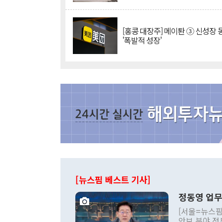
[홍콩 대장주] 메이퇀 ③ 신성장
'폭발적 성장'
[뉴스핌 베스트 기사]
정동영 업무
[서울=뉴스핌
안보 분야 정