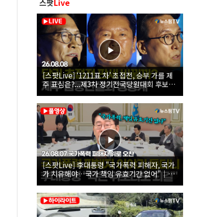
스팟
Live
[스팟Live] ‘1211표 차’ 초접전, 승부 가를 제
주 표심은?...제3차 정기전국당원대회 후보자
제주 합동연설회 생중계 | 26.08.08
[스팟Live] 李대통령 "국가폭력 피해자, 국가
가 치유해야…국가 책임 유효기간 없어"｜
26.08.07 국가폭력 피해자 위로 오찬