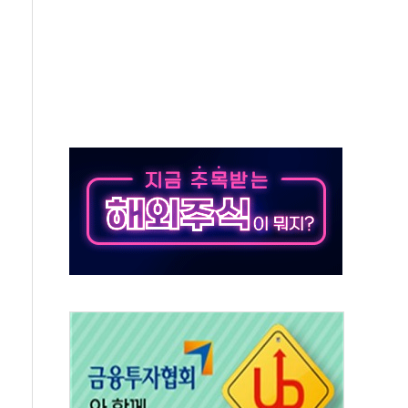
것"
지대' 우려
타진
청래 '격차 확대'
최고치
 요구
낮아지며 상승… STOXX 600 지수는 나흘 연속 최고치
세