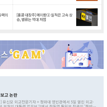
 동력의
[홍콩 대장주] 메이퇀② 실적은 고속 상
승, 밸류는 역대 저점
보고 논란
] 유신모 외교전문기자 = 청와대 영빈관에서 5일 열린 외교·
부 부처의 대통령 업무보고에서 정동영 통일부 장관의 '한반도