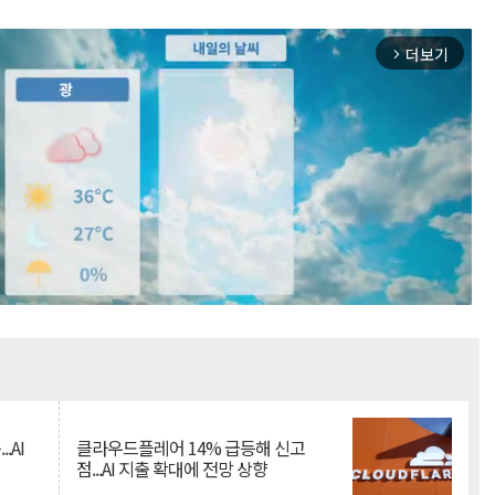
더보기
arrow_forward_ios
Mute
.AI
클라우드플레어 14% 급등해 신고
점...AI 지출 확대에 전망 상향