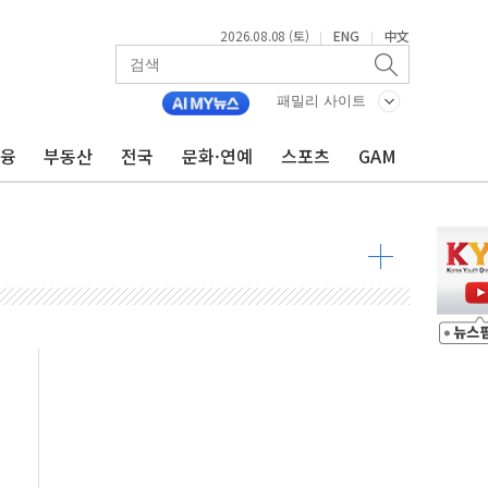
2026.08.08 (토)
ENG
中文
|
|
패밀리 사이트
금융
부동산
전국
문화·연예
스포츠
GAM
 물결
동
 구조
관측
 발효
8도 넘으면 중단
해소될 듯