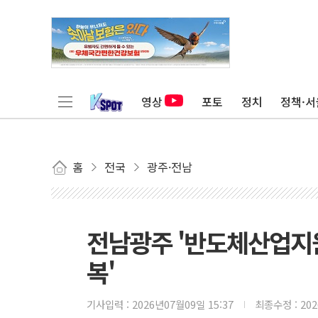
영상
포토
정치
정책·서
홈
전국
광주·전남
전남광주 '반도체산업지원
복'
기사입력 :
2026년07월09일 15:37
최종수정 :
20