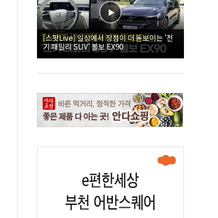
[스팟Live] 일상에서 장점이 더 돋보이는 '전
기 패밀리 SUV' 볼보 EX90