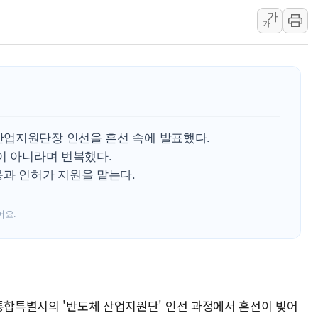
가
오세훈 "용산공원 주택 검토, 민주당 스스로 원칙 뒤집는 
가
충북 주말 무더위 지속…청주·진천 35도, 곳곳 소나기
10월 보완수사권 폐지·공소청 출범…피해자들 '범죄 사각
한상협, 업계 개인정보 보안 새판 짠다…'자율규제단체' 
민주당, 오늘 제주·인천 경선 발표...김민석 '재역전' vs 정
뉴욕증시, 고용 쇼크에 금리 인상 우려 후퇴…S&P500 
업지원단장 인선을 혼선 속에 발표했다.
트럼프, 쿡 연준 이사 해임 재추진…"26일까지 의혹 소명"
이 아니라며 번복했다.
유럽증시, 美 고용 예상 밖 부진에 연준 금리 인상 가능성 
응과 인허가 지원을 맡는다.
미 연준 매파 기세 꺾이나…고용 감소에 9월 동결 전망 우
어요.
주통합특별시의 '반도체 산업지원단' 인선 과정에서 혼선이 빚어