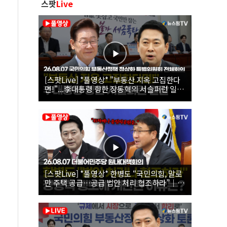
스팟
Live
[스팟Live] *풀영상* "부동산 지옥 고집한다
면!"...李대통령 향한 장동혁의 서슬퍼런 일갈
| 26.08.07 국민의힘 부동산정책 정상화 특별
위원회 전체회의
[스팟Live] *풀영상* 한병도 “국민의힘, 말로
만 주택 공급…공급 법안 처리 협조하라”｜
26.08.07 더불어민주당 원내대책회의