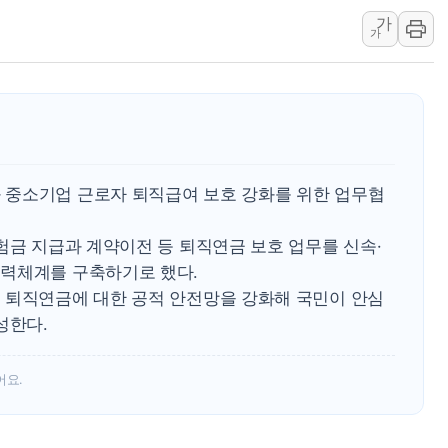
가
경찰, '강북구 오피
가
"취약계층에 더 가
전국 그늘막 4만개 
美·日 환율공조에 
구리값 사상 최고치
에어프레미아, 호치민
 중소기업 근로자 퇴직급여 보호 강화를 위한 업무협
티엠씨, 220억원 
[특징주] 2차전지
험금 지급과 계약이전 등 퇴직연금 보호 업무를 신속·
디티앤씨알오, 고려
력체계를 구축하기로 했다.
 퇴직연금에 대한 공적 안전망을 강화해 국민이 안심
성한다.
어요.