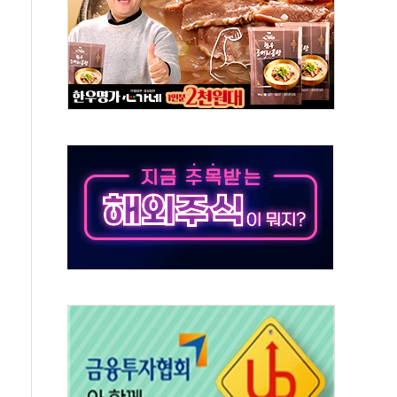
스텔 살인' 50대 남성 구속 송치
혹한 여름"…구윤철, 쪽방촌 폭염 대응상황 점검
육박 7년 새 7배 늘었다...폭염 대책비는 8.6배 증가
유럽 패싱… '유로화 팔아 엔화 부양' 사후 통보만
…'닥터 코퍼'가 말하는 경기 신호가 달라졌다
 노선 재개...3년 2개월 만
규모 美 전력 케이블 수주
주 동반 강세…배터리3사 일제히 상승
대 구로병원과 AI 정밀의료 협력