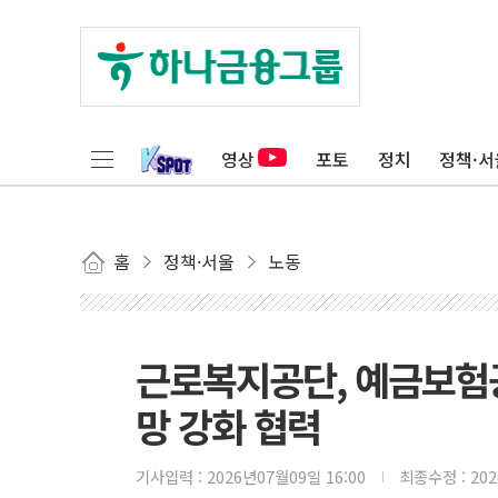
영상
포토
정치
정책·서
홈
정책·서울
노동
근로복지공단, 예금보험
망 강화 협력
기사입력 :
2026년07월09일 16:00
최종수정 :
20