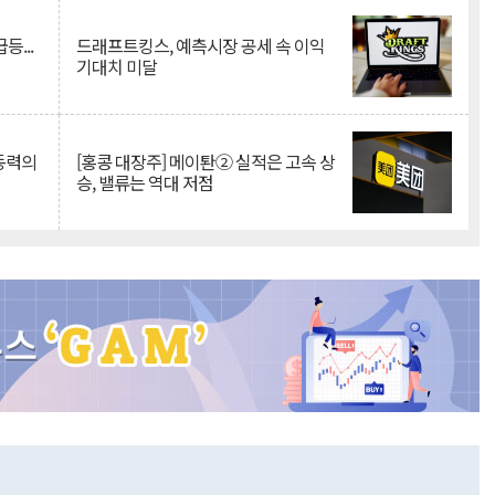
등...
드래프트킹스, 예측시장 공세 속 이익
기대치 미달
 동력의
[홍콩 대장주] 메이퇀② 실적은 고속 상
승, 밸류는 역대 저점