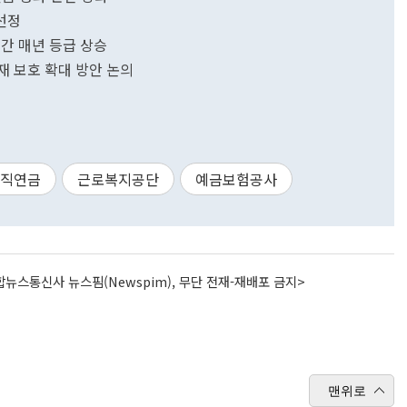
선정
년간 매년 등급 상승
재 보호 확대 방안 논의
퇴직연금
근로복지공단
예금보험공사
뉴스통신사 뉴스핌(Newspim), 무단 전재-재배포 금지>
맨위로