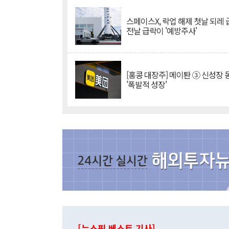
스페이스X, 락업 해제 첫날 되레 급
전날 급락이 '예방주사'
[홍콩 대장주] 메이퇀 ③ 신성장
'폭발적 성장'
[뉴스핌 베스트 기사]