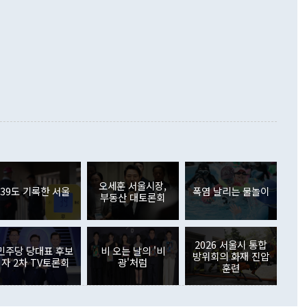
화의 동력을 확보하기 위해 최선을 다할 것"이라고 말했다. 하
.4% 늘었으며 비IT 품목도 ▲석유제품(47.5%) ▲화공품
령은 정 장관의 구상에 대부분 제동을 걸었다. 이 대통령은 "평
▲철강제품(17.9%) ▲승용차(6.1%) 등을 중심으로 18.6% 증가
 정치적으로 악용되는 측면이 있다"며 "많이 조심하셔야 한
준 수입은 ▲원자재(30.5%) ▲자본재(35.3%) ▲소비재
다. 북한을 다른 이름으로 불러야 한다는 주장에는 "표현에 꼬
가 모두 늘었다. 서비스수지는 12억9000만달러 적자를 기록해 전
정쟁으로 휘몰아 들어가면 원래 하고자 했던 데에서 오히려 나
000만달러)보다 적자 폭이 확대됐다. 여행수지는 외국인 입국자
래될 수 있다"고 경고했다. 이 대통령은 남북 신뢰 구축을 위해
증료 인상 등에 따른 출국자 감소로 4억4000만달러 흑자를
합의를 선제적으로 복원해야 한다는 정 장관의 주장에 대해서도
지식재산권사용료수지는 전월 흑자에서 4억4000만달러 적자
대로 하는 게 과연 한반도의 평화와 안정에 플러스냐, 결론적
 본원소득수지는 배당소득을 중심으로 32억7000만달러 흑자
이 들 때도 있다"며 부정적으로 반응했다. 조현 외교부 장
월(21억7000만달러)보다 흑자 폭이 확대됐다. 배당소득수지
 사후 브리핑에서 정 장관이 언급한 '4자 회담'에 대해 "이상
이 늘어난 데다 전월 분기배당에 따른 기저효과로 배당지급이
 어떤 희망이라 하더라도 그건 아직 조율되지 않은 방법"이
6000만달러 흑자를 나타냈다. 금융계정 순자산은 6월 중 467
들께서 디스카운트해 주시면 좋겠다"고 선을 그었다. 정 장관
러 증가해 월간 기준 역대 최대 증가 폭을 기록했다. 종전 최대
아 블라디보스토크에서 열리는 '동방경제포럼(EEF)'을 언급하
월(369억9000만달러)을 넘어선 것이다. 직접투자에서는 내국
원에서 (참석을) 검토하고 있다"고 발언한 데 대해서도 조 장관
가 80억1000만달러, 외국인의 국내투자가 46억3000만달러
외교부의 몫"이라며 "아직 거기까지 진도가 나가지 않았다"고
오세훈 서울시장,
. 증권투자에서는 외국인의 국내 주식 매도세가 이어졌다. 외
39도 기록한 서울
폭염 날리는 물놀이
부동산 대토론회
장관이 이날 소개한 대북 구상과 설명은 정부 내 조율을 거치지
주식 투자는 차익실현 매도 등의 영향으로 316억1000만달러
서 문제가 있다. 특히 주적 표현 대체와 국호 사용, 9·19 군
(-310억5000만달러)에 이어 역대 최대 순매도 기록을 다시
 4자회담 추진 등은 통일부 장관이 결정할 사안이 아니어서 월
국인의 국내 채권투자는 세계국채지수(WGBI) 자금 유입에도
이 나오고 있다. 이 대통령은 정 장관의 업무보고를 듣고 난
도래 영향으로 증가 폭이 줄어든 52억9000만달러를 기록했
2026 서울시 통합
무보고에 발표했다고 승인난 건 아니다"라고 재차 확인했다. 정
민주당 당대표 후보
비 오는 날의 '비
 해외 증권투자는 주식을 중심으로 35억6000만달러 증가했
방위회의 화재 진압
자 2차 TV토론회
광'처럼
통은 "정 장관의 발언 내용은 대부분 국가안전보장회의(NSC)
newspim.com
훈련
된 사안이 아닌 정 장관의 개인적 생각에 가깝다"며 "안보 관
이 정부의 공식 정책이 아닌 사안을 추진하겠다고 업무보고를
 면전에서 '국군통수권자가 나서야 한다'고 주장한 것은 심각