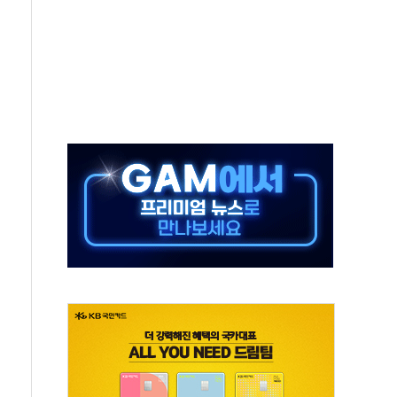
 책임' 임성근 전 사단장 항소심도 징역 3년 선고
 특별위원회 전체회의서 발언하는 장동혁 대표
스텔 살인' 50대 남성 구속 송치
혹한 여름"…구윤철, 쪽방촌 폭염 대응상황 점검
육박 7년 새 7배 늘었다...폭염 대책비는 8.6배 증가
유럽 패싱… '유로화 팔아 엔화 부양' 사후 통보만
…'닥터 코퍼'가 말하는 경기 신호가 달라졌다
 노선 재개...3년 2개월 만
다양성 제고 특별 위원회 위촉장 수여식 및 1차 회의
규모 美 전력 케이블 수주