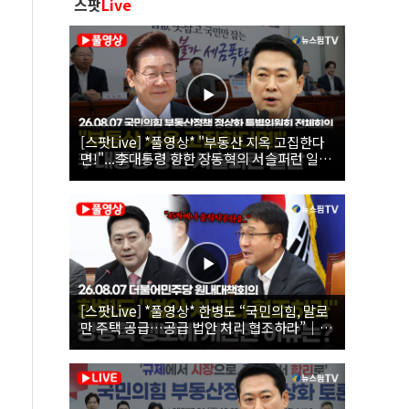
스팟
Live
[스팟Live] *풀영상* "부동산 지옥 고집한다
면!"...李대통령 향한 장동혁의 서슬퍼런 일갈
| 26.08.07 국민의힘 부동산정책 정상화 특별
위원회 전체회의
[스팟Live] *풀영상* 한병도 “국민의힘, 말로
만 주택 공급…공급 법안 처리 협조하라”｜
26.08.07 더불어민주당 원내대책회의