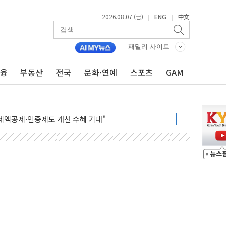
2026.08.07 (금)
ENG
中文
|
|
패밀리 사이트
금융
부동산
전국
문화·연예
스포츠
GAM
침수 예측"…건설연, AI 위험기상 기술 개발
세액공제·인증제도 개선 수혜 기대"
 무너져…대전서 50대 일용직 추락 사망
출 풀고 재개발·재건축 촉진하는 것이 부동산 정상화"
'尹 관저 이전 감사 무마' 유병호 감사위원 구속 기소
이버…내년 AI 팩토리 매출 본격화
원 환시 개입...4월 말 '56조원' 사상 최대
재단, 스타트업 지원 프로그램 성료
사기 혐의' 차가원 대표 구속 송치
놓고 국민만 잡아"