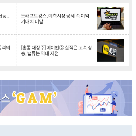
등...
드래프트킹스, 예측시장 공세 속 이익
기대치 미달
 동력의
[홍콩 대장주] 메이퇀② 실적은 고속 상
승, 밸류는 역대 저점