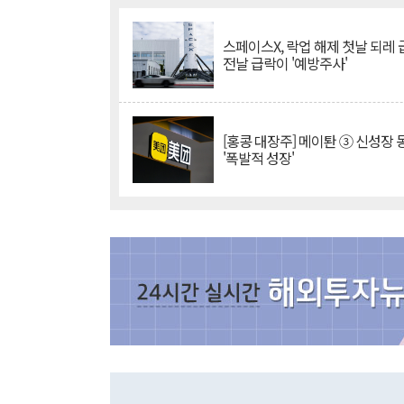
스페이스X, 락업 해제 첫날 되레 급
전날 급락이 '예방주사'
[홍콩 대장주] 메이퇀 ③ 신성장
'폭발적 성장'