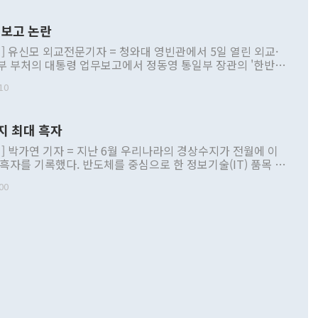
보고 논란
] 유신모 외교전문기자 = 청와대 영빈관에서 5일 열린 외교·
부 부처의 대통령 업무보고에서 정동영 통일부 장관의 '한반도
 구상'과 업무보고 발언이 논란을 빚고 있다. 이날 정 장관의
10
정부 내 조율을 거치지 않은 사안을 정책으로 추진하겠다고 공
는가 하면 사실 관계에 맞지 않은 설명도 있었다. 이재명 대통
로 신중을 기해 달라고 경고했고, 조현 외교부 장관은 '이상
지 최대 흑자
 근거한 비현실적 구상'이라는 비판을 내놨다. 그동안 정 장
책 관련 발언이 물의를 빚은 적은 여러 번 있지만 대통령과 유
] 박가연 기자 = 지난 6월 우리나라의 경상수지가 전월에 이
이 공개적으로 부정적 입장을 표명한 것은 이례적이다. 정 장
 흑자를 기록했다. 반도체를 중심으로 한 정보기술(IT) 품목 수
대북 접근법과 월권을 제어해야 한다는 목소리도 높아지고 있
간 상품수출이 처음으로 1000억달러를 넘어선 영향이다. [자
00
 따르
기자간담회를 하고 있다. [사진=통일부] 2026.07.23 ◆통일
 경상수지는 497억3000만달러 흑자로 집계됐다. 전월(386억
 넘어선 주장 정 장관은 이날 업무보고에서 '한반도 평화공존
)에 이어 두 달 연속 월간 기준 역대 최대 기록을 갈아치웠다.
 설명하면서 이재명 정부 2년차 핵심 과제로 상호 존중·평화
해 상반기 누적 경상수지 흑자는 1910억1000만달러를 기록
·핵 없는 한반도 등 3대 기본 방향을 제시했다. 정 장관은 "대
지 흑자를 견인한 것은 상품수지다. 6월 상품수지는 478억
언어는 멈춰야 한다"면서 주적 용어 대체를 주장했다. 지난 25
 흑자를 기록하며 전월에 이어 역대 최대를 다시 썼다. 국제수
D(완전하고 검증가능하며 되돌릴 수 없는 비핵화) 구도는 이미
수출은 1123억7000만달러로 전년 동월 대비 84.5% 증가하
했다. 또 "현 시점에서 흘러간 선(先)비핵화만 되뇌는 것은
 처음으로 1000억달러를 넘어섰다. 상품수입은 644억8000만
 데 힘이 되지 않는다"고 주장했다. 정 장관은 또 "정전 체제
6% 늘었다. 통관 기준으로는 반도체 수출이 전년 동월 대비
로 바꾸는 논의에 착수하겠다"면서 "북·미 정상회담 견인과
증했고 컴퓨터·주변기기(SSD)는 282.7% 증가했다. IT 품목