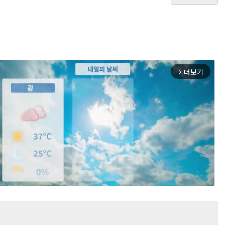
더보기
arrow_forward_ios
Mute