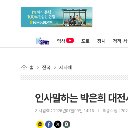
영상
포토
정치
정책·서
홈
전국
지자체
인사말하는 박은희 대전
기사입력 :
2026년07월09일 14:16
최종수정 :
20