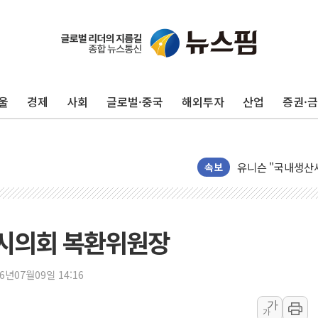
울
경제
사회
글로벌·중국
해외투자
산업
증권·
"최대 2시간 앞서 
유니슨 "국내생산
창호 교체하다 난간
속보
장동혁 "규제와 대
[속보] 종합특검, 
AI에 승부 건 네
시의회 복환위원장
日, 4~6월 105조
오렌지플래닛 창업
26년07월09일 14:16
경찰, '300억대 
가
가
장동혁 "집값 올려