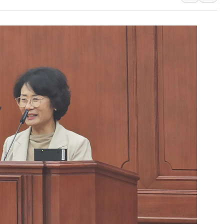
[속보] '해병 순직
부동산정책 정상화
경찰, '강북구 오피
"취약계층에 더 가
전국 그늘막 4만개 
美·日 환율공조에 
구리값 사상 최고치
에어프레미아, 호치민
국민통합위, 정치 
티엠씨, 220억원 