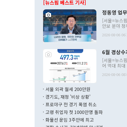
[뉴스핌 베스트 기사]
정동영 업무
[서울=뉴스핌
안보 분야 정
평화공존 발전
2026-08-06 06:
발언 중에는 
언한 것이 있
령은 공개적으
6월 경상수
주의적 희망에
관의 대북 정
[서울=뉴스핌
관 부처 장관
어 역대 최대
관의 무리한 
출 호조로 월
다. [정동영 통일부 장관이 지난달 23일 오후 서울 종로구 정부서울청사에
2026-08-06 08:
료=한국은행] 한국은행이 6일 발표한 '2026년 6월 국제수지(잠정)'에
서 취임 1주년 
면 지난 6월
부 장관 권한
1000만달러
서울 외곽 월세 200만원
발전 구상'을
이에 따라 올
적 갈등 해결
경기도, 재정 '비상 상황'
했다. 경상수
결과 혐오의 
9000만달러
프로야구 전 경기 폭염 취소
년간의 CVI
지 기준 상품
고령 취업자 첫 1000만명 돌파
무너졌다고도 
며 월간 기준
현실을 바꾸는
달러로 38.
화물선 운임 3주만에 최고
를 평화 체제
196.9% 급