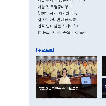
검찰 수사권, 72년만에 막 내려
함께 4자 대
수출은 160
지만 이 대통
서울 첫 폭염중대경보
(18.6%) 
화공존 정책이
했다. 통관 기
'300억 사기' 차가원 구속
다"고 지적했
(16.4%)
투리가 잡혀 
실거주 아니면 세금 껑충
월(-10억9
쁜 상황이 초
증가와 유류할
실적 발표 앞둔 스페이스X
9·19 군사
기록했지만 
[히든스테이지] 즌·오아 첫 도전
"우리의 선의
로 전환됐다.
으로 약간의 의문
를 기록해 전
관은 업무보고
는 배당수입
주의에 근거한
줄면서 25억
[주요포토]
라며 "여러분
억1000만달
이 9월 러시
였던 올해 3
며 "정부 차
인의 해외투자
은 "그것은 
각각 증가했다
잘랐다. 정 
국인의 국내 
않았다는 점에
감소하며 전월
사합의 복원,
경신했다. 외
권이라는 지적
분기 말 만기
뒤 "여기 업
다. 내국인의
'2026 을지연습 준비보고회
부의 한 소식
다. eoyn2@
를 거쳐 결정
련 부처 장관
하고 대통령의