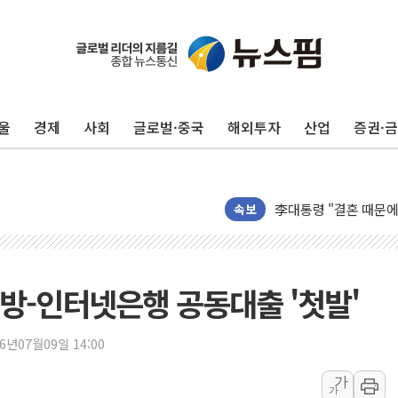
이번주 국내 주요 금융일정
美, 이란전 출구전략 
강릉·동해·삼척 시간당
울
경제
사회
글로벌·중국
해외투자
산업
증권·
폐기물 수거하다 참변
서울 중랑구 주택가서 
李대통령 "결혼 때문에 
여수 오동도 인근 해상
속보
추미애, '위안부' 피해
인천 선재도 갯벌서 해루
인천서 말다툼 중 어머니
방-인터넷은행 공동대출 '첫발'
'화합' 꺼낸 김민석에
李대통령, ISA 개편 
26년07월09일 14:00
동해중부 전 해상 풍랑
가
가
연일 폭염에 온열질환 