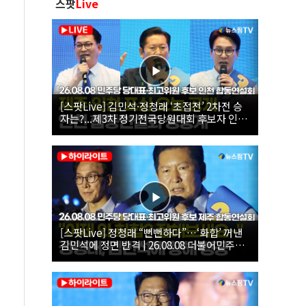
스팟
Live
[스팟Live] 김민석·정청래 ‘초접전’ 2차전 승
자는?...제3차 정기전국당원대회 후보자 인천
합동연설회 생중계 | 26.08.08
[스팟Live] 정청래 “뻔뻔하다”…‘화합’ 꺼낸
김민석에 정면 반격 | 26.08.08 더불어민주당
당대표·최고위원 후보 제주 합동연설회