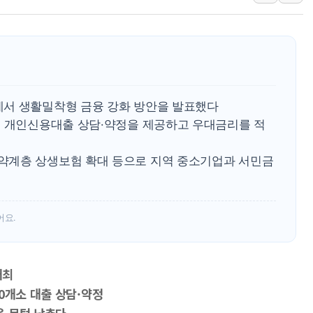
中 전방위 아파트 부양
인제 용대리 계곡서 수
동해시, 11~14일 '
강원 중·남부 동해안 
청양 밭에서 일하던 9
에서 생활밀착형 금융 강화 방안을 발표했다
폭염에 車 운전면허 기
행 개인신용대출 상담·약정을 제공하고 우대금리를 적
약계층 상생보험 확대 등으로 지역 중소기업과 서민금
어요.
개최
0개소 대출 상담·약정