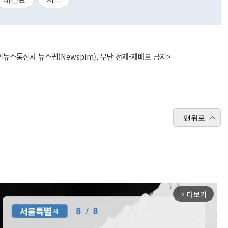
뉴스통신사 뉴스핌(Newspim), 무단 전재-재배포 금지>
맨위로
더보기
arrow_forward_ios