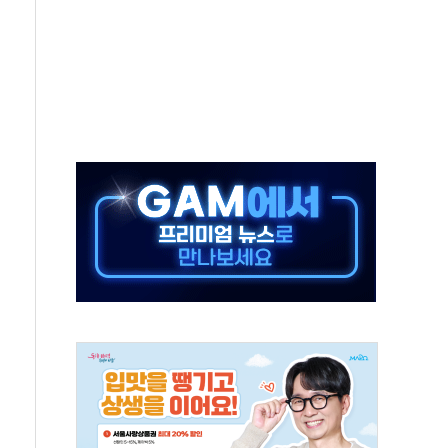
, 수도 베이징도 부동산 규제 철폐
위 상승으로 피서객 7명 고립…전원 구조
별똥별 멍' 운영…페르세우스 유성우 관측
시간당 50mm 이상 폭우…호우경보 발효
0대 숨져…온열질환 여부 조사
능시험 오전 집중 편성…체감온도 38도 넘으면 중단