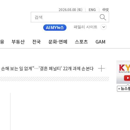
2026.08.08 (토)
ENG
中文
|
|
(8.10~8.14)
만지작…공습 한계·탄약 부족 현실화
패밀리 사이트
 최대 50㎜ 폭우…강원 동해안 강한 비 어어져
금융
부동산
전국
문화·연예
스포츠
GAM
…60대 환경미화원 수거차에 치여 사망
흉기 난동…60대 남성 2명 숨져
손해 보는 일 없게"…'결혼 페널티' 22개 과제 손본다
서 모터보트 전복…1명 사망·1명 실종
자 기림의 날 참석..."국제적 시민 연대로 목소리 내야"
질 중 실종 60대 나흘만에 숨진 채 발견
 흉기 살해 10대 아들 체포
 '뻔뻔' 받아친 정청래…제주 연설서 신경전 고조
재검토 지시…與 "적극 환영"·野 "졸속 국정"
주의보…10일까지 최대 3.5m 높은 물결
사망 23명…정부, 비상대응기구 가동