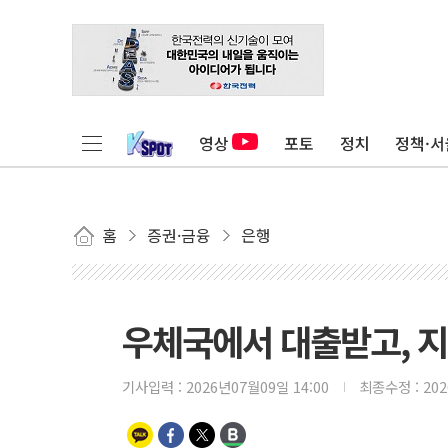
영상
포토
정치
정책·서
홈
증권·금융
은행
우체국에서 대출받고, 지
기사입력 :
2026년07월09일 14:00
최종수정 :
20