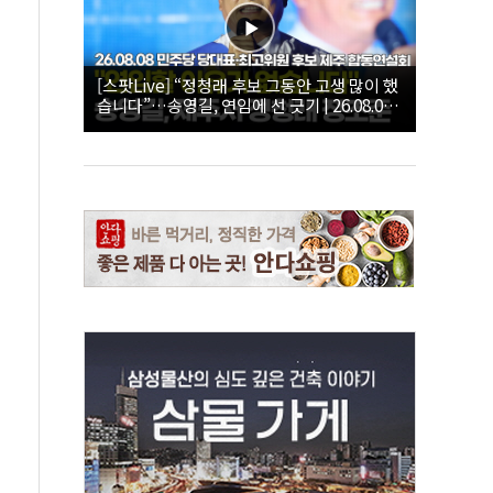
[스팟Live] “정청래 후보 그동안 고생 많이 했
습니다”…송영길, 연임에 선 긋기 | 26.08.08
더불어민주당 당대표·최고위원 후보 제주 합
동연설회