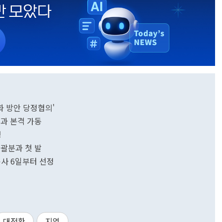
 방안 당정협의'
분과 본격 가동
청
총괄분과 첫 발
사 6일부터 선정
대전환
지역