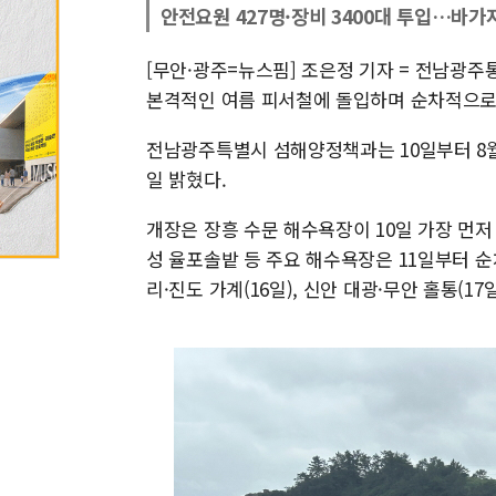
안전요원 427명·장비 3400대 투입…바가
[무안·광주=뉴스핌] 조은정 기자 = 전남광
본격적인 여름 피서철에 돌입하며 순차적으로 
전남광주특별시 섬해양정책과는 10일부터 8월 
일 밝혔다.
개장은 장흥 수문 해수욕장이 10일 가장 먼저
성 율포솔밭 등 주요 해수욕장은 11일부터 순차
리·진도 가계(16일), 신안 대광·무안 홀통(1