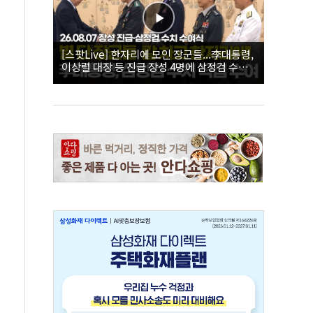
[스팟Live] 한자리에 모인 장군들...李대통령,
이상렬 대장 등 진급 장성 4명에 삼정검 수치
직접 수여｜26.08.07 장성 진급·삼정검 수치
수여식