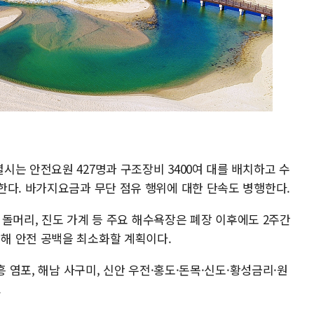
는 안전요원 427명과 구조장비 3400여 대를 배치하고 수
한다. 바가지요금과 무단 점유 행위에 대한 단속도 병행한다.
평 돌머리, 진도 가계 등 주요 해수욕장은 폐장 이후에도 2주간
해 안전 공백을 최소화할 계획이다.
흥 염포, 해남 사구미, 신안 우전·홍도·돈목·신도·황성금리·원
.