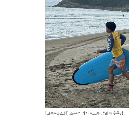
[고흥=뉴스핌] 조은정 기자 =고흥 남열 해수욕장.