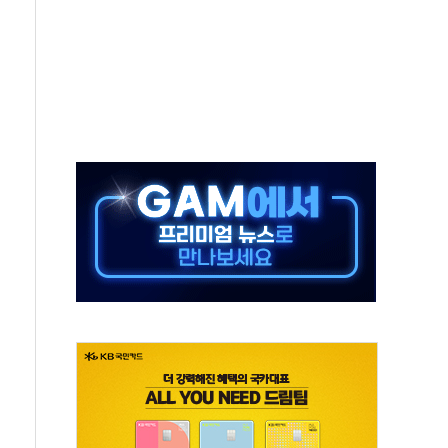
중 완화 전환점"
적 공급 확대·속도전 총력"
 급등
않아"