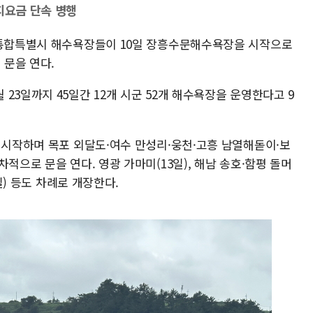
지요금 단속 병행
주통합특별시 해수욕장들이 10일 장흥수문해수욕장을 시작으로
문을 연다.
23일까지 45일간 12개 시군 52개 해수욕장을 운영한다고 9
 시작하며 목포 외달도·여수 만성리·웅천·고흥 남열해돋이·보
적으로 문을 연다. 영광 가마미(13일), 해남 송호·함평 돌머
7일) 등도 차례로 개장한다.