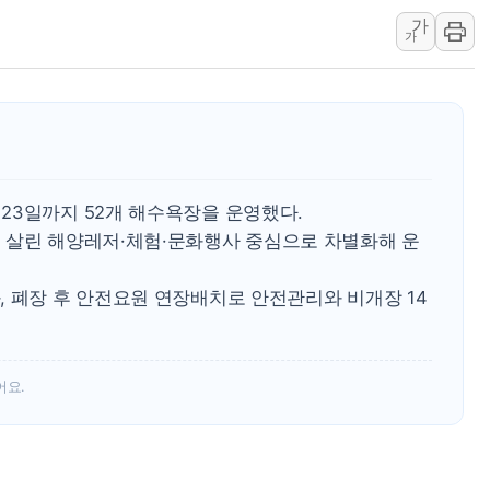
가
특정 정치인 측근 포항시 정책특보 내정설...포항시 '시끌'
가
李 "해남 태양광, 대한민국 다음 100년 밑거름…수도권 집
李 대통령, '6시간 마라톤 부동산 2차 회의' 주재… "전폭
트럼프, 中 겨냥 폴리실리콘 관세 15% 부과…美 태양광주
[사진] 빈살만과 에르도안의 만남
이란와이어 "이란 최고지도자 위독…곧 사망해도 놀랍지 
23일까지 52개 해수욕장을 운영했다.
 살린 해양레저·체험·문화행사 중심으로 차별화해 운
, 폐장 후 안전요원 연장배치로 안전관리와 비개장 14
어요.