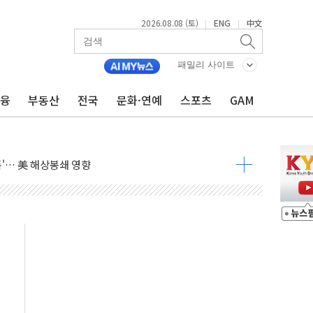
2026.08.08 (토)
ENG
中文
|
|
낮아지며 상승… STOXX 600 지수는 나흘 연속 최고치
세
패밀리 사이트
엘·이란 위협에 맞설 자체 억지력 강화
금융
부동산
전국
문화·연예
스포츠
GAM
동
톱'… 美 해상봉쇄 영향
각
체주 '활짝'
스닥 선물 1%대 상승
상 기대 후퇴
·태양광주↑ VS 트레이드데스크·웬디스↓
 끝까지 찾겠다"