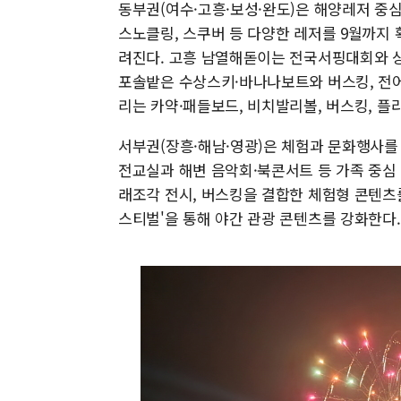
동부권(여수·고흥·보성·완도)은 해양레저 중심
스노클링, 스쿠버 등 다양한 레저를 9월까지
려진다. 고흥 남열해돋이는 전국서핑대회와 상
포솔밭은 수상스키·바나나보트와 버스킹, 전
리는 카약·패들보드, 비치발리볼, 버스킹, 
서부권(장흥·해남·영광)은 체험과 문화행사를
전교실과 해변 음악회·북콘서트 등 가족 중심
래조각 전시, 버스킹을 결합한 체험형 콘텐츠
스티벌'을 통해 야간 관광 콘텐츠를 강화한다.