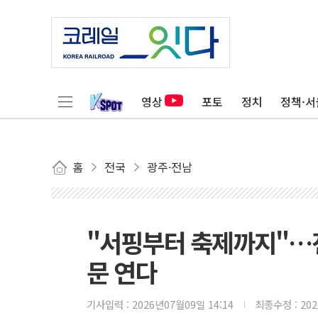
영상
포토
정치
정책·서
홈
전국
광주·전남
"서핑부터 축제까지"…전
문 연다
기사입력 :
2026년07월09일 14:14
최종수정 :
20