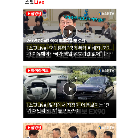
스팟
Live
[스팟Live] 李대통령 "국가폭력 피해자, 국가
가 치유해야…국가 책임 유효기간 없어"｜
26.08.07 국가폭력 피해자 위로 오찬
[스팟Live] 일상에서 장점이 더 돋보이는 '전
기 패밀리 SUV' 볼보 EX90