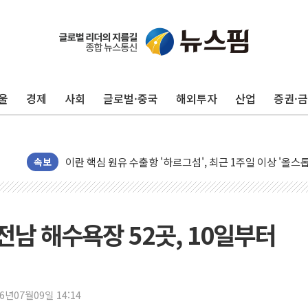
유럽증시, 美 고용 예상 밖 부진에 연준 금리 인상 가능성 
미 연준 매파 기세 꺾이나…고용 감소에 9월 동결 전망 우
[종합] 이슬람 수니파 3국, '공동방위협정' 체결… 이스라
울
경제
사회
글로벌·중국
해외투자
산업
증권·
트럼프, 백신·자폐증 행정명령 검토…"이르면 다음 주"
美 항소법원, 백악관 무도회장 공사 중단 명령…트럼프 제
이란 핵심 원유 수출항 '하르그섬', 최근 1주일 이상 '올스
美 고용 쇼크에 엔화 장중 급등…시장은 "또 개입했나" 촉
속보
[AI MY 뉴스] 뉴욕 반도체주 프리뷰...美 고용 쇼크에 반도
뉴욕증시 프리뷰, 美 고용 쇼크에 금리 인상 우려 후퇴…나
[종합] 美 7월 고용 2만3000명 감소 '쇼크'…9월 금리 인
남 해수욕장 52곳, 10일부터
[사진] 이슬람 수니파 3개국, 공동방위협정 체결
뉴욕증시 개장 전 특징주...아틀라시안·클라우드플레어
보훈부, 미 DPAA와 MOU… "6·25 미군 실종자 7359명
26년07월09일 14:14
트럼프 "금리 내려야"…파월 때와 달리 워시엔 톤 낮춰