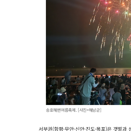
송호해변여름축제. [사진=해남군]
서부권(함평·무안·신안·진도·목포)은 갯벌과 