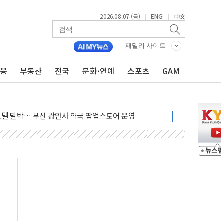
2026.08.07 (금)
ENG
中文
|
|
'생계형 적합업종' 재지정...5년 더 보호
패밀리 사이트
가 완화 불확실성에 1.2% 하락 마감
금융
부동산
전국
문화·연예
스포츠
GAM
오늘 부동산 2차 회의 外
트래블카드'…휴가철 넘어 장기 고객 묶는다
모델 발탁… 부산 광안서 약국 팝업스토어 운영
15% 관세…한국 등엔 '합산 상한' 적용
 미 국채금리·달러 동반 상승…시장, 美 고용지표 촉각
단' 행정명령 서명…출생시민권 제한 재시동
것"…군수품 부족설 일축 "막대한 무기 보유"
적 방어…다음 과제는 '외형 확대'
주택자 귀환 조짐에 전월세시장 '긴장'
자…맞교환·재매수·다운사이징 '저울질'
해협 통항 제한 검토에 유가 3% 급등…금값 보합