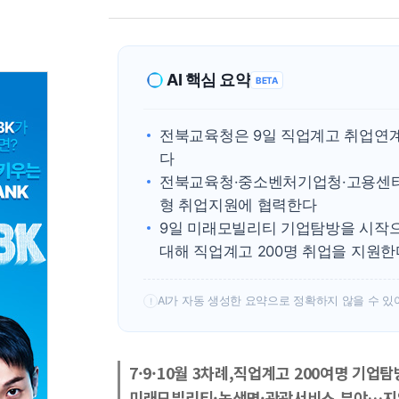
AI 핵심 요약
BETA
전북교육청은 9일 직업계고 취업연계
다
전북교육청·중소벤처기업청·고용센터
형 취업지원에 협력한다
9일 미래모빌리티 기업탐방을 시작으로
대해 직업계고 200명 취업을 지원한
AI가 자동 생성한 요약으로 정확하지 않을 수 있
!
7·9·10월 3차례,직업계고 200여명 기업
미래모빌리티·농생명·관광서비스 분야…지역