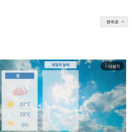
맨위로
더보기
arrow_forward_ios