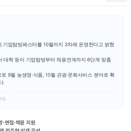
뉴욕증시, 유가·금리 부담에 
이란, 오만과 호르무즈 해협 재
[민주 당권주자 일정] 송영길·
李대통령, 오늘 오후 2시 부
[오늘의 정치일정] 8월 7일(금
 기업탐방페스타를 10월까지 3차례 운영한다고 밝혔
[오늘의 국회일정] 상임위·세미
·대학 등이 기업탐방부터 채용연계까지 6단계 맞춤
이란, 美·이스라엘 선박 호르
 9월 농생명·식품, 10월 관광·문화서비스 분야로 확
다
어요.
탐방·면접·채용 지원
 정주형 인재 육성