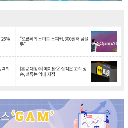
Mute
 26%
"오픈AI의 스마트 스피커, 300달러 넘을
듯"
 동력의
[홍콩 대장주] 메이퇀② 실적은 고속 상
승, 밸류는 역대 저점