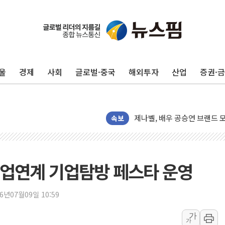
중기부, 떡국·떡볶이떡 제조업 
[브라질증시] 금리 인하에도 추
울
경제
사회
글로벌·중국
해외투자
산업
증권·
[뉴스핌 이 시각 PICK] 李, 
카드사 고객 유입 창구 된 '
제나벨, 배우 공승연 브랜드 
트럼프, 폴리실리콘·태양광에 
속보
[채권/외환] 국제유가 급등에
트럼프, '원정출산 시민권 차
트럼프 "이란전 조만간 끝날 
취업연계 기업탐방 페스타 운영
현대리바트, 원가 개선으로 실
"세금 부담 덜자"…비거주 1
26년07월09일 10:59
세금 부담 커진 고가 1주택
가
가
[금/유가] 이란의 호르무즈 