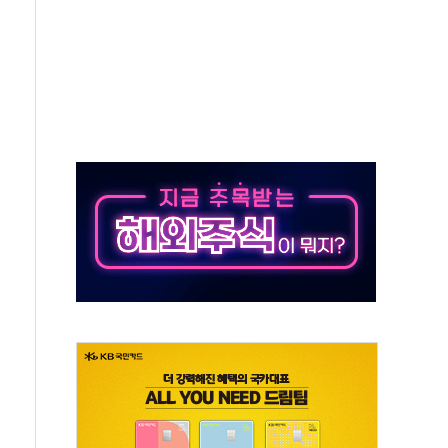
하락…다우 5거래일 랠리 '마침표'
개방 합의 막바지.."美와 직접 협상 없어"
정청래·김민석 후보 - 8월 7일
동산정책 2차 점검회의…주택 공급 대책 막바지 조율
)
나·기자회견·주요 정당 - 8월 7일
무즈 통항 제한 추진…美 "통행 막을 권한 없어"