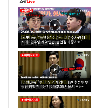
스팟
Live
[스팟Live] *풀영상* 이준석, 보완수사권 폐
지에 "민주당 개악입법, 불안감 가중시켜"｜
26.08.06 개혁신당 보완수사권 폐지 토론회
[스팟Live] '투미TV' 김제경이 내린 李정부 부
동산 정책 점수는? | 26.08.06 서울시 부동산
대토론회