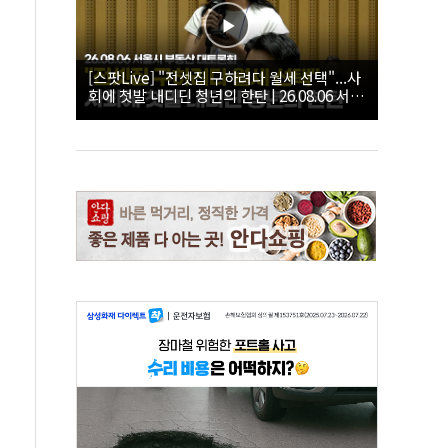
[스팟Live] "전셋집 구하려다 월세 선택"...사
회에 첫발 내디딘 청년의 한탄 | 26.08.06 서울
시 부동산 대토론회