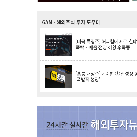
GAM
- 해외주식 투자 도우미
[미국 특징주] 허니웰에어로, 한떄
폭락…매출 전망 하향 후폭풍
[홍콩 대장주] 메이퇀 ③ 신성장
'폭발적 성장'