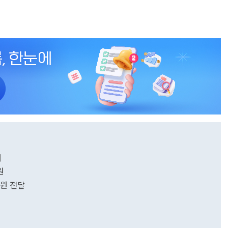
개
원
만원 전달