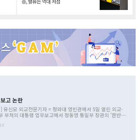
승, 밸류는 역대 저점
보고 논란
] 유신모 외교전문기자 = 청와대 영빈관에서 5일 열린 외교·
부 부처의 대통령 업무보고에서 정동영 통일부 장관의 '한반도
 구상'과 업무보고 발언이 논란을 빚고 있다. 이날 정 장관의
10
정부 내 조율을 거치지 않은 사안을 정책으로 추진하겠다고 공
는가 하면 사실 관계에 맞지 않은 설명도 있었다. 이재명 대통
로 신중을 기해 달라고 경고했고, 조현 외교부 장관은 '이상