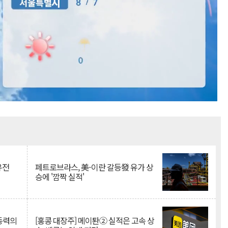
Mute
유전
페트로브라스, 美-이란 갈등發 유가 상
승에 '깜짝 실적'
 동력의
[홍콩 대장주] 메이퇀② 실적은 고속 상