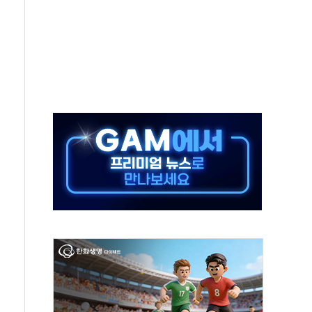
 호출 서비스
..지역축제 '불금전파, 송정'과 상생
비 본격화…'AI 데이터 기반 메디테크 혁신허브' 구상
로 출입 통제
동영 통일부 장관
부 장관