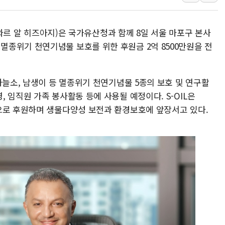
KTis, 02-114로 카카오 T 택시
해군1함대 '창설 80주년' 기념식.
 안와르 알 히즈아지)은 국가유산청과 함께 8일 서울 마포구 본사
원주시, 첨단의료복합단지 지정 준
종위기 천연기념물 보호를 위한 후원금 2억 8500만원을 전
삼척시, 무건리 이끼폭포 생태탐방
임동원 전 장관과 대화 나누는 정
하늘소, 남생이 등 멸종위기 천연기념물 5종의 보호 및 연구활
취재진과 대화하는 정세현 전 통일
 임직원 가족 봉사활동 등에 사용될 예정이다. S-OIL은
으로 후원하며 생물다양성 보전과 환경보호에 앞장서고 있다.