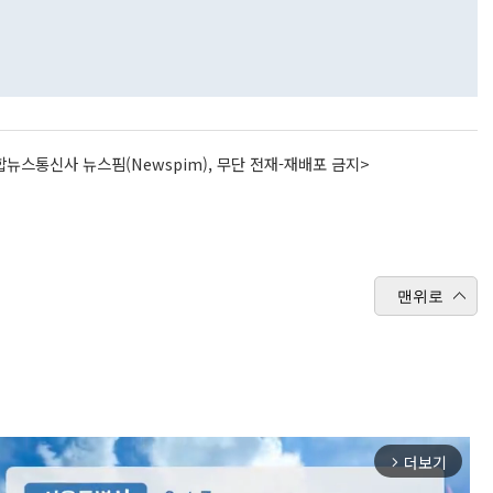
뉴스통신사 뉴스핌(Newspim), 무단 전재-재배포 금지>
맨위로
더보기
arrow_forward_ios