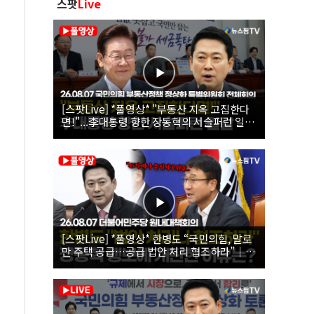
스팟
Live
[스팟Live] *풀영상* "부동산 지옥 고집한다
면!"...李대통령 향한 장동혁의 서슬퍼런 일갈
| 26.08.07 국민의힘 부동산정책 정상화 특별
위원회 전체회의
[스팟Live] *풀영상* 한병도 “국민의힘, 말로
만 주택 공급…공급 법안 처리 협조하라”｜
26.08.07 더불어민주당 원내대책회의