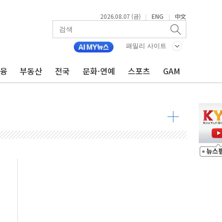
2026.08.07 (금)
ENG
中文
|
|
 발언' 논란 서범수·진종오 징계절차 개시
패밀리 사이트
불 진화...인명피해 없어
금융
부동산
전국
문화·연예
스포츠
GAM
06건 공매
X90…'올 터치'는 호불호
시간36분만에 주불진화....인명피해 없어
…자료는 전·현직 직원으로부터 확보"
가자 3만 명 돌파
선 운항허가 취득...중국 노선 다변화
 창작자 지원 규모 2배 확대
...휴대폰 결제 최대 6000원 할인
고 제휴 전자책 요금제 출시