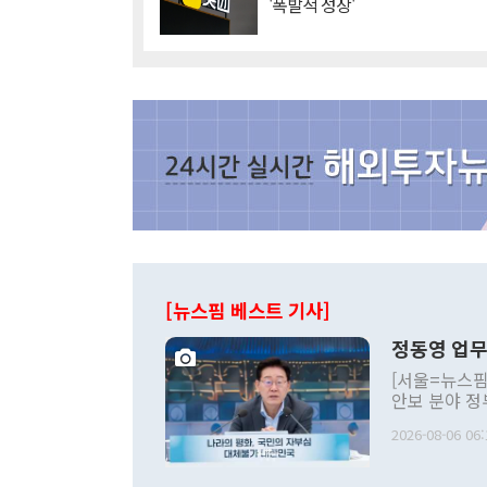
'폭발적 성장'
[뉴스핌 베스트 기사]
정동영 업무
[서울=뉴스핌
안보 분야 정
평화공존 발전
2026-08-06 06:
발언 중에는 
언한 것이 있
령은 공개적으