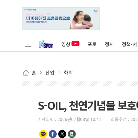
영상
포토
정치
정책·서
홈
산업
화학
S-OIL, 천연기념물 보호
기사입력 :
2026년07월08일 10:41
최종수정 :
20