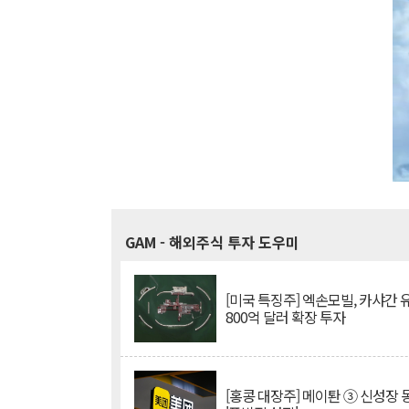
GAM
- 해외주식 투자 도우미
[미국 특징주] 엑손모빌, 카샤간 
800억 달러 확장 투자
[홍콩 대장주] 메이퇀 ③ 신성장