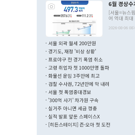
6월 경상수
주의적 희망에
관의 대북 정
[서울=뉴스핌
관 부처 장관
어 역대 최대
관의 무리한 
출 호조로 월
다. [정동영 통일부 장관이 지난달 23일 오후 서울 종로구 정부서울청사에
2026-08-06 08:
료=한국은행] 한국은행이 6일 발표한 '2026년 6월 국제수지(잠정)'에
서 취임 1주년 
면 지난 6월
부 장관 권한
1000만달러
서울 외곽 월세 200만원
발전 구상'을
이에 따라 올
적 갈등 해결
경기도, 재정 '비상 상황'
했다. 경상수
결과 혐오의 
9000만달러
프로야구 전 경기 폭염 취소
년간의 CVI
지 기준 상품
고령 취업자 첫 1000만명 돌파
무너졌다고도 
며 월간 기준
현실을 바꾸는
달러로 38.
화물선 운임 3주만에 최고
를 평화 체제
196.9% 급
검찰 수사권, 72년만에 막 내려
함께 4자 대
수출은 160
지만 이 대통
서울 첫 폭염중대경보
(18.6%) 
화공존 정책이
했다. 통관 기
'300억 사기' 차가원 구속
다"고 지적했
(16.4%)
투리가 잡혀 
실거주 아니면 세금 껑충
월(-10억9
쁜 상황이 초
증가와 유류할
실적 발표 앞둔 스페이스X
9·19 군사
기록했지만 
[히든스테이지] 즌·오아 첫 도전
"우리의 선의
로 전환됐다.
으로 약간의 의문
를 기록해 전