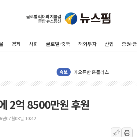
국민의힘 윤리위, '부산 돌려차기
수박으로 여름 나는 하마
전남광주 구례 산불 32분 만에 주
울
경제
사회
글로벌·중국
해외투자
산업
증권·
캠코, 5918억원 규모 압류재산 15
[시승기] 공간·승차감 잡은 볼보 E
가오픈한 홈플러스
돌아온 홈플러스
속보
[종합] 청도 흥선리 야산 산불 1
한미 법카 제보자 "신동국과 무관
라인게임즈, '콰이어트' 테스트 참
에 2억 8500만원 후원
에어로케이항공, 청주-중국 청두 노
네이버, AI 브리핑 도입 후 블로그
26년07월08일 10:42
SKT, '8월 월간 럭키 페스타' 실시
가
가
LG헬로비전 '헬로모바일', 교보문