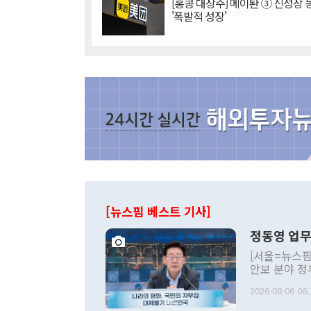
[홍콩 대장주] 메이퇀 ③ 신성장
'폭발적 성장'
[뉴스핌 베스트 기사]
정동영 업무
[서울=뉴스핌
안보 분야 정
평화공존 발전
2026-08-06 06:
발언 중에는 
언한 것이 있