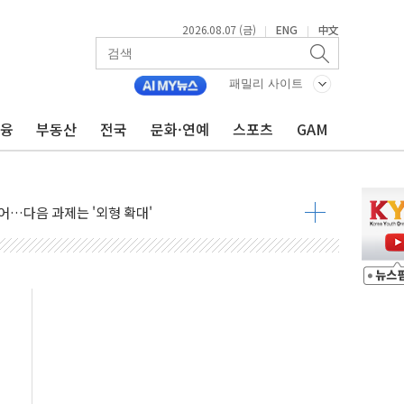
2026.08.07 (금)
ENG
中文
|
|
패밀리 사이트
금융
부동산
전국
문화·연예
스포츠
GAM
행정명령 서명…출생시민권 제한 재시동
군수품 부족설 일축 "막대한 무기 보유"
어…다음 과제는 '외형 확대'
 귀환 조짐에 전월세시장 '긴장'
교환·재매수·다운사이징 '저울질'
항 제한 검토에 유가 3% 급등…금값 보합
다우 5거래일 랠리 '마침표'
합의 막바지.."美와 직접 협상 없어"
·김민석 후보 - 8월 7일
2차 회의…주택 공급 대책 막바지 조율할 듯