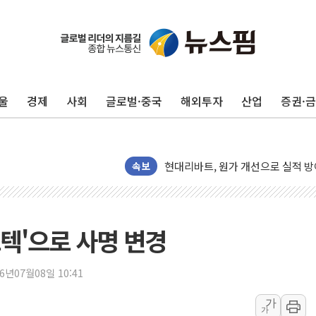
울
경제
사회
글로벌·중국
해외투자
산업
증권·
트럼프, '원정출산 시민권 차단' 
트럼프 "이란전 조만간 끝날 것"…
현대리바트, 원가 개선으로 실적 방
"세금 부담 덜자"…비거주 1주택자
속보
세금 부담 커진 고가 1주택자…맞
[금/유가] 이란의 호르무즈 해협 통
뉴욕증시, 유가·금리 부담에 하락…
텍'으로 사명 변경
이란, 오만과 호르무즈 해협 재개방 
[민주 당권주자 일정] 송영길·정청래
26년07월08일 10:41
李대통령, 오늘 부동산 정책 점검 
가
가
[오늘의 정치일정] 8월 7일(금)