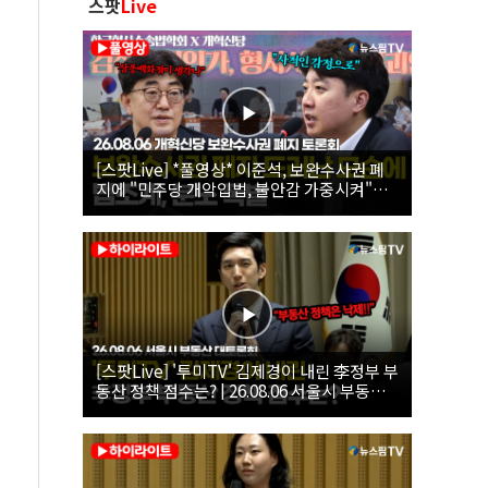
스팟
Live
[스팟Live] *풀영상* 이준석, 보완수사권 폐
지에 "민주당 개악입법, 불안감 가중시켜"｜
26.08.06 개혁신당 보완수사권 폐지 토론회
[스팟Live] '투미TV' 김제경이 내린 李정부 부
동산 정책 점수는? | 26.08.06 서울시 부동산
대토론회