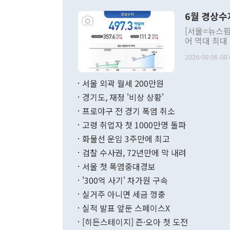
령은 공개적으
6월 경상수
주의적 희망에
관의 대북 정
[서울=뉴스핌
관 부처 장관
어 역대 최대
관의 무리한 
출 호조로 월
다. [정동영 통일부 장관이 지난달 23일 오후 서울 종로구 정부서울청사에
2026-08-06 08:
료=한국은행] 한국은행이 6일 발표한 '2026년 6월 국제수지(잠정)'에
서 취임 1주년 
면 지난 6월
부 장관 권한
1000만달러
서울 외곽 월세 200만원
발전 구상'을
이에 따라 올
적 갈등 해결
경기도, 재정 '비상 상황'
했다. 경상수
결과 혐오의 
9000만달러
프로야구 전 경기 폭염 취소
년간의 CVI
지 기준 상품
고령 취업자 첫 1000만명 돌파
무너졌다고도 
며 월간 기준
현실을 바꾸는
달러로 38.
화물선 운임 3주만에 최고
를 평화 체제
196.9% 급
검찰 수사권, 72년만에 막 내려
함께 4자 대
수출은 160
지만 이 대통
서울 첫 폭염중대경보
(18.6%) 
화공존 정책이
했다. 통관 기
'300억 사기' 차가원 구속
다"고 지적했
(16.4%)
투리가 잡혀 
실거주 아니면 세금 껑충
월(-10억9
쁜 상황이 초
증가와 유류할
실적 발표 앞둔 스페이스X
9·19 군사
기록했지만 
[히든스테이지] 즌·오아 첫 도전
"우리의 선의
로 전환됐다.