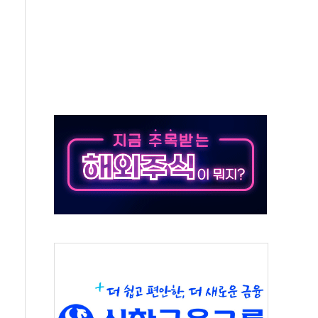
자회견·주요 정당 - 8월 7일
통항 제한 추진…美 "통행 막을 권한 없어"
분 상승… "2분기 기업 순이익 21% 증가" 전망
으로 나토 회원국 공격 검토… 거짓 깃발 작전"
 재회…로봇·AI 데이터센터·모빌리티 구체화
나·아이온큐·도어대시↑ VS 샌디스크·피그마·앱러빈↓
급 반대…상법·자본시장법 개정 논의"
주 차익실현 속 혼조세...웨스턴디지털·샌디스크↓
사에 긴급 안보 점검회의