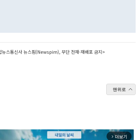
뉴스통신사 뉴스핌(Newspim), 무단 전재-재배포 금지>
맨위로
더보기
arrow_forward_ios