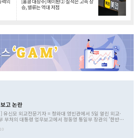
 동력의
[홍콩 대장주] 메이퇀② 실적은 고속 상
승, 밸류는 역대 저점
보고 논란
] 유신모 외교전문기자 = 청와대 영빈관에서 5일 열린 외교·
부 부처의 대통령 업무보고에서 정동영 통일부 장관의 '한반도
 구상'과 업무보고 발언이 논란을 빚고 있다. 이날 정 장관의
10
정부 내 조율을 거치지 않은 사안을 정책으로 추진하겠다고 공
는가 하면 사실 관계에 맞지 않은 설명도 있었다. 이재명 대통