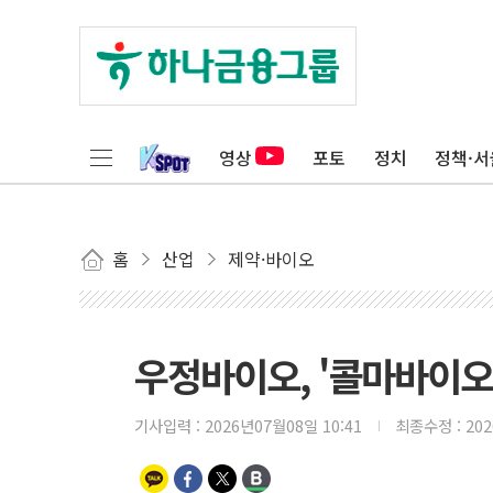
영상
포토
정치
정책·서
홈
산업
제약·바이오
우정바이오, '콜마바이오
기사입력 :
2026년07월08일 10:41
최종수정 :
20