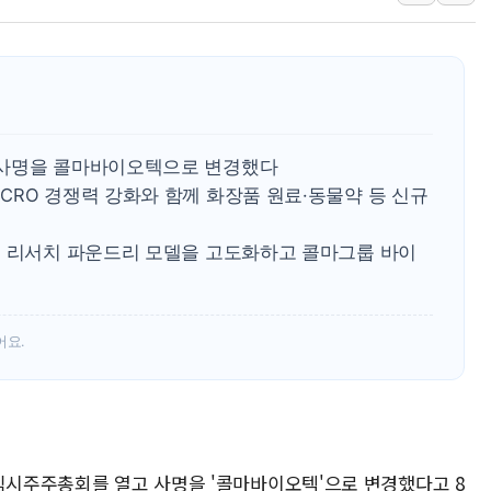
[오늘의 국회일정] 상임위·세미나·기
이란, 美·이스라엘 선박 호르무즈 
유럽증시, 견조한 실적 소화하며 대부
리투아니아 국방 "러, 우크라 드론
구광모, 내주 실리콘밸리서 젠슨 황
 사명을 콜마바이오텍으로 변경했다
뉴욕증시 개장 전 특징주...모더
CRO 경쟁력 강화와 함께 화장품 원료·동물약 등 신규
김정관 장관 "영업이익 N% 성과
오 리서치 파운드리 모델을 고도화하고 콜마그룹 바이
뉴욕증시 프리뷰, 미 주가선물 AI
청와대, 북한 단거리 탄도미사일 발
어요.
 임시주주총회를 열고 사명을 '콜마바이오텍'으로 변경했다고 8