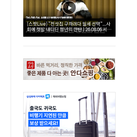
[스팟Live] "전셋집 구하려다 월세 선택"...사
회에 첫발 내디딘 청년의 한탄 | 26.08.06 서울
시 부동산 대토론회