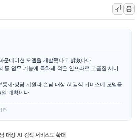
구광모, 내주 실리콘밸리서 젠슨 황 
가
가
뉴욕증시 개장 전 특징주...모더나
김정관 장관 "영업이익 N% 성과급
뉴욕증시 프리뷰, 미 주가선물 AI주
청와대, 북한 단거리 탄도미사일 발사
금값 7주 만에 최고…美 고용 둔화·
I 파운데이션 모델을 개발했다고 밝혔다다
[인도증시] 중동 긴장 완화에 실적 호
색 등 업무 기능에 특화돼 적은 인프라로 고품질 서비
러, 1인칭시점 드론으로 우크라 민간
[베트남 증시] 지수 하락 속 'DGC
제·상담 지원과 손님 대상 AI 검색 서비스에 모델을
'월가의 황제' 다이먼 "금융시장 레
높일 계획이다
어요.
손님 대상 AI 검색 서비스도 확대