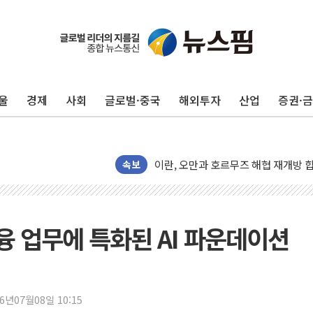
울
경제
사회
글로벌·중국
해외투자
산업
증권·
[금/유가] 이란의 호르무즈 해협 통항
뉴욕증시, 유가·금리 부담에 하락…다
이란, 오만과 호르무즈 해협 재개방 합
속보
[민주 당권주자 일정] 송영길·정청래·김
李대통령, 오늘 부동산 정책 점검 2
[오늘의 정치일정] 8월 7일(금)
 업무에 특화된 AI 파운데이션
[오늘의 국회일정] 상임위·세미나·기자
이란, 美·이스라엘 선박 호르무즈 통항
유럽증시, 견조한 실적 소화하며 대부분
26년07월08일 10:15
리투아니아 국방 "러, 우크라 드론으로