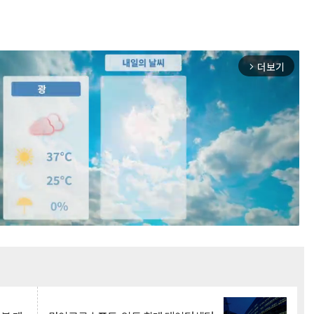
더보기
arrow_forward_ios
Mute