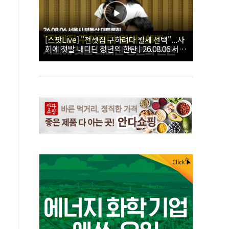
[스팟Live] "전셋집 구하려다 월세 선택"...사
회에 첫발 내디딘 청년의 한탄 | 26.08.06 서울
시 부동산 대토론회