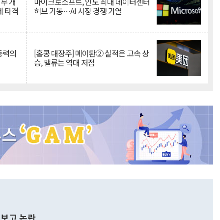
뇌부 개
마이크로소프트, 인도 최대 데이터센터
에 타격
허브 가동…AI 시장 경쟁 가열
 동력의
[홍콩 대장주] 메이퇀② 실적은 고속 상
승, 밸류는 역대 저점
보고 논란