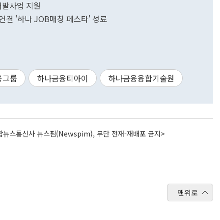
개발사업 지원
결 '하나 JOB매칭 페스타' 성료
융그룹
하나금융티아이
하나금융융합기술원
뉴스통신사 뉴스핌(Newspim), 무단 전재-재배포 금지>
맨위로