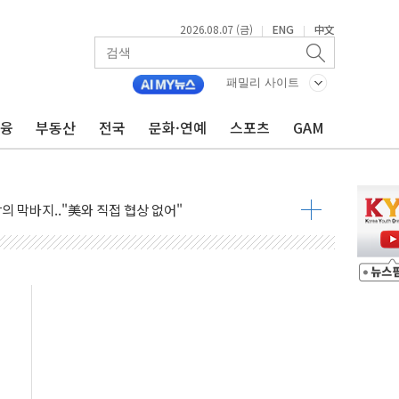
2026.08.07 (금)
ENG
中文
|
|
패밀리 사이트
금융
부동산
전국
문화·연예
스포츠
GAM
 제한 검토에 유가 3% 급등…금값 보합
우 5거래일 랠리 '마침표'
의 막바지.."美와 직접 협상 없어"
민석 후보 - 8월 7일
차 회의…주택 공급 대책 막바지 조율할 듯
회견·주요 정당 - 8월 7일
 제한 추진…美 "통행 막을 권한 없어"
 상승… "2분기 기업 순이익 21% 증가" 전망
 나토 회원국 공격 검토… 거짓 깃발 작전"