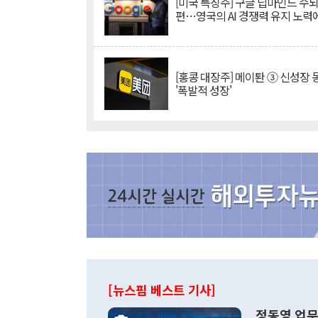
[미국 특징주] 구글 딥마인드 수
편…영국의 AI 경쟁력 유지 노력
[홍콩 대장주] 메이퇀 ③ 신성장
'폭발적 성장'
[뉴스핌 베스트 기사]
정동영 업무