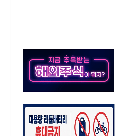
재회…로봇·AI 데이터센터·모빌리티 구체화
·아이온큐·도어대시↑ VS 샌디스크·피그마·앱러빈↓
 반대…상법·자본시장법 개정 논의"
 차익실현 속 혼조세...웨스턴디지털·샌디스크↓
에 긴급 안보 점검회의
호르무즈 재개방 기대에 강세
조까지, 상승...호실적 보고 기업 상승세 뚜렷
인 '사파리' 공격… 시민들 공포감 극대화 전략
' 임시 주총 기대감에 홀로 상한가…마진 잔액은 사상 최고
버리지 위험수위…숨은 차입이 더 큰 변수"