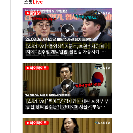
스팟
Live
[스팟Live] *풀영상* 이준석, 보완수사권 폐
지에 "민주당 개악입법, 불안감 가중시켜"｜
26.08.06 개혁신당 보완수사권 폐지 토론회
[스팟Live] '투미TV' 김제경이 내린 李정부 부
동산 정책 점수는? | 26.08.06 서울시 부동산
대토론회