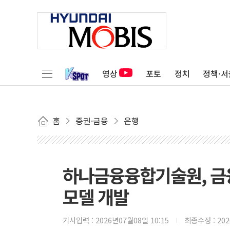
영상
포토
정치
정책·서
홈
증권·금융
은행
하나금융융합기술원, 금융
모델 개발
기사입력 :
2026년07월08일 10:15
최종수정 :
20