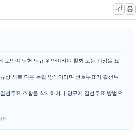
가
특정 정치인 측근 포항시 정책특보 내정설...포항시 '시끌'
가
李 "해남 태양광, 대한민국 다음 100년 밑거름…수도권 집
李 대통령, '6시간 마라톤 부동산 2차 회의' 주재… "전폭
트럼프, 中 겨냥 폴리실리콘 관세 15% 부과…美 태양광주
[사진] 빈살만과 에르도안의 만남
이란와이어 "이란 최고지도자 위독…곧 사망해도 놀랍지 
제 도입이 당헌·당규 위반이라며 철회 또는 개정을 요
규상 서로 다른 독립 방식이라며 선호투표가 결선투
 결선투표 조항을 삭제하거나 당규에 결선투표 방법으
어요.