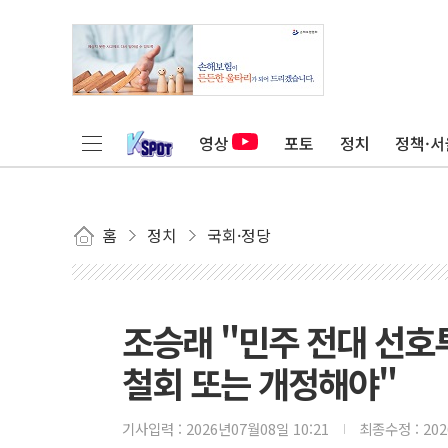
영상
포토
정치
정책·서
홈
정치
국회·정당
조승래 "민주 전대 선호
철회 또는 개정해야"
기사입력 :
2026년07월08일 10:21
최종수정 :
20