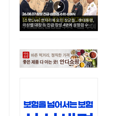
[스팟Live] 한자리에 모인 장군들...李대통령,
이상렬 대장 등 진급 장성 4명에 삼정검 수치
직접 수여｜26.08.07 장성 진급·삼정검 수치
수여식