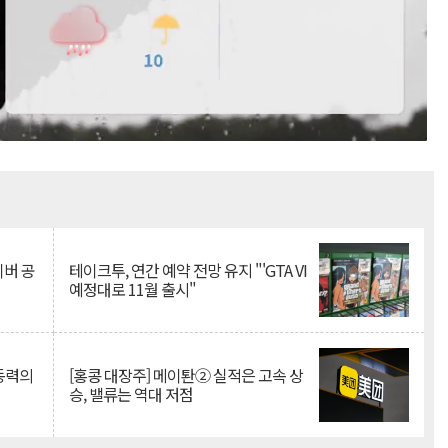
Mute
이버 공
테이크투, 연간 예약 전망 유지 "'GTA VI
예정대로 11월 출시"
 동력의
[홍콩 대장주] 메이퇀② 실적은 고속 상
승, 밸류는 역대 저점