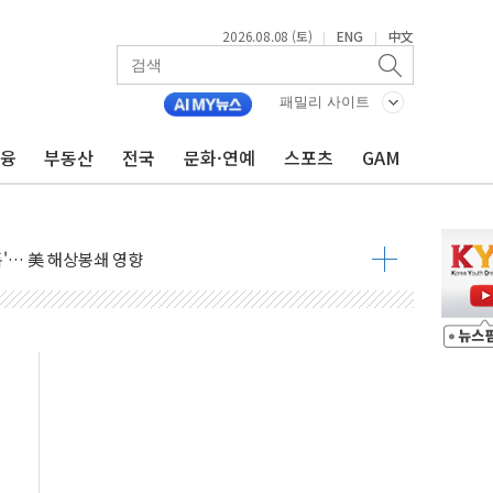
2026.08.08 (토)
ENG
中文
|
|
낮아지며 상승… STOXX 600 지수는 나흘 연속 최고치
세
패밀리 사이트
엘·이란 위협에 맞설 자체 억지력 강화
금융
부동산
전국
문화·연예
스포츠
GAM
동
톱'… 美 해상봉쇄 영향
각
체주 '활짝'
스닥 선물 1%대 상승
상 기대 후퇴
·태양광주↑ VS 트레이드데스크·웬디스↓
 끝까지 찾겠다"