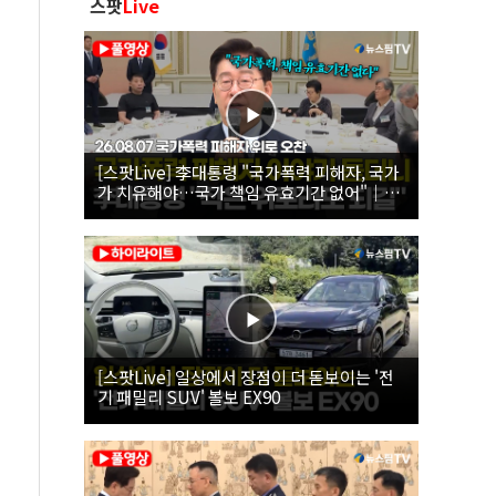
스팟
Live
[스팟Live] 李대통령 "국가폭력 피해자, 국가
가 치유해야…국가 책임 유효기간 없어"｜
26.08.07 국가폭력 피해자 위로 오찬
[스팟Live] 일상에서 장점이 더 돋보이는 '전
기 패밀리 SUV' 볼보 EX90