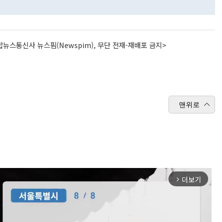
뉴스통신사 뉴스핌(Newspim), 무단 전재-재배포 금지>
맨위로
더보기
arrow_forward_ios