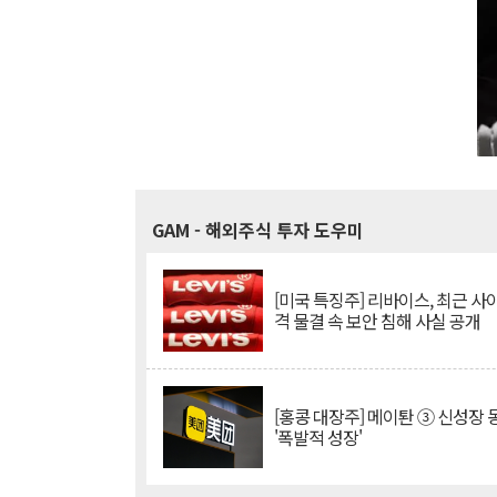
GAM
- 해외주식 투자 도우미
[미국 특징주] 리바이스, 최근 사
격 물결 속 보안 침해 사실 공개
[홍콩 대장주] 메이퇀 ③ 신성장
'폭발적 성장'