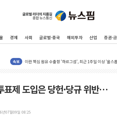
유럽증시, 美 고용 예상 밖 부진에 연준 금리 인상 가능성 
미 연준 매파 기세 꺾이나…고용 감소에 9월 동결 전망 우
[종합] 이슬람 수니파 3국, '공동방위협정' 체결… 이스라
울
경제
사회
글로벌·중국
해외투자
산업
증권·
트럼프, 백신·자폐증 행정명령 검토…"이르면 다음 주"
美 항소법원, 백악관 무도회장 공사 중단 명령…트럼프 제
이란 핵심 원유 수출항 '하르그섬', 최근 1주일 이상 '올스
美 고용 쇼크에 엔화 장중 급등…시장은 "또 개입했나" 촉
속보
[AI MY 뉴스] 뉴욕 반도체주 프리뷰...美 고용 쇼크에 반도
뉴욕증시 프리뷰, 美 고용 쇼크에 금리 인상 우려 후퇴…나
[종합] 美 7월 고용 2만3000명 감소 '쇼크'…9월 금리 인
투표제 도입은 당헌·당규 위반…
[사진] 이슬람 수니파 3개국, 공동방위협정 체결
뉴욕증시 개장 전 특징주...아틀라시안·클라우드플레어
보훈부, 미 DPAA와 MOU… "6·25 미군 실종자 7359명
26년07월09일 08:25
트럼프 "금리 내려야"…파월 때와 달리 워시엔 톤 낮춰