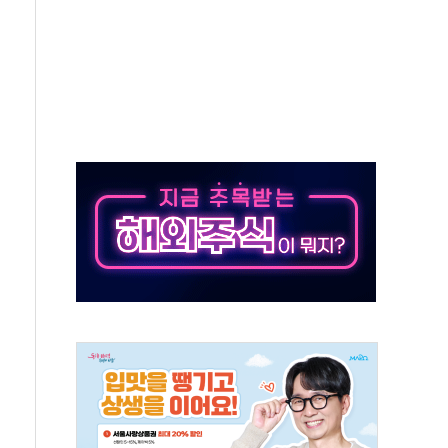
중 완화 전환점"
적 공급 확대·속도전 총력"
 급등
않아"