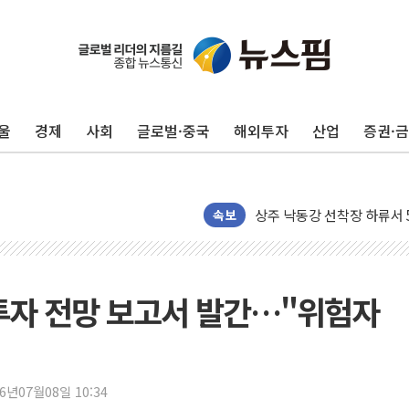
울
경제
사회
글로벌·중국
해외투자
산업
증권·
평택 진위면 공장서 질식사
포항 블루밸리 국가산단에 '
상주 낙동강 선착장 하류서 50
[종합] 김민석, 정청래에 누적 1
속보
민주당 경북도당위원장에 오중
인천서 말다툼 중 어머니 살
김민석, 강원·대구·경북 경선서
 투자 전망 보고서 발간…"위험자
[속보] 민주, 강원·대구·경북 
[속보] 민주, 경북 경선 결과 
[속보] 민주, 대구 경선 결과 
26년07월08일 10:34
[속보] 민주, 강원 경선 결과 