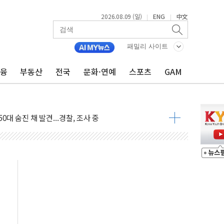
2026.08.09 (일)
ENG
中文
|
|
패밀리 사이트
금융
부동산
전국
문화·연예
스포츠
GAM
고 발생…작업자 1명 숨져
철강 AI융합실증센터' 들어선다
대 숨진 채 발견...경찰, 조사 중
.48%p 차 선두 유지...金 46.01% vs 鄭 44.53%
기 당선...합산득표율 68.63%
해 10대 구속…범행 후 반려견도 죽여
 정청래에 승리…金 48.54% vs 鄭 44.40%
경선 결과...김민석 48.54% 정청래 44.40%
발표...김민석 47.37% 정청래 45.71% 송영길 6.92%
발표...정청래 47.82% 김민석 46.35% 송영길 5.83%
발표...김민석 50.30% 정청래 41.94% 송영길 7.76%