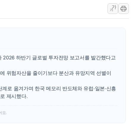
가
정재헌 CEO, SKT 장기고
가
최태원, 노소영에 9440억
하나금융, 명동 소상공인에 
인천시 광복절 현수막 '태
병무청, 보충역 전면 손질…
홈플러스發 대형마트 판매,
디가 2026 하반기 글로벌 투자전망 보고서를 발간했다고
윤준병·이해민 의원, '정부
'호우·산사태 주의보' 울진 
속에 위험자산을 줄이기보다 분산과 유망지역 선별이
여야, 황희 '버스 하우스' 공
 단계로 옮겨가며 한국 메모리 반도체와 유럽·일본·신흥
로 제시했다.
어요.