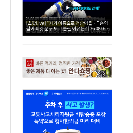
[스팟Live] “자기 이름으로 정당명을…” 송영
길이 피켓 문구 보고 놀란 이유는? | 26.08.09
더불어민주당 당대표·최고위원 후보 대구·경
북 합동연설회