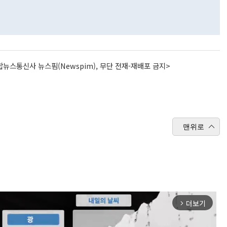
뉴스통신사 뉴스핌(Newspim), 무단 전재-재배포 금지>
맨위로
더보기
arrow_forward_ios