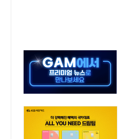
객 400명 맞이…"마음 잇는 시간 되길"
 지급 확정되나…재상고 앞두고 막판 셈법
'행복상자' 전달
극기 거꾸로' 논란…이틀만에 철거
 예술·체육요원 최대 33% 감축
 역대 최대폭 감소한 9.4%↓…유통업계 양극화 심화
 특사'로 콜롬비아 대통령 취임식 참석
시간당 30mm 강한 비...호우 피해 없어
방…野 "청년 우롱 기괴" vs 與 "송구한 해프닝"