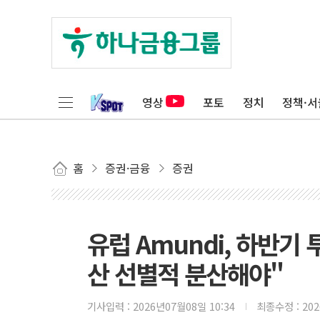
영상
포토
정치
정책·서
홈
증권·금융
증권
유럽 Amundi, 하반기
산 선별적 분산해야"
기사입력 :
2026년07월08일 10:34
최종수정 :
20