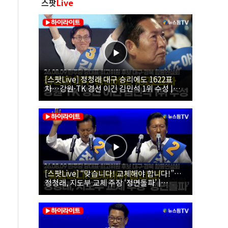
스팟
Live
[스팟Live] 정청래 대구 승리에도 1622표
차…강원·TK 경선 이긴 김민석 1위 수성 |
26.08.09 더불어민주당 당대표·최고위원 후
보 대구·경북 합동연설회
[스팟Live] “맞습니다! 교체해야 합니다!”…
정청래, 지도부 교체 주장 ‘정면돌파’ |
26.08.09 더불어민주당 당대표·최고위원 후
보 대구·경북 합동연설회