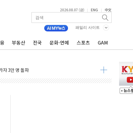
2026.08.07 (금)
ENG
中文
|
|
불 진화...인명피해 없어
06건 공매
패밀리 사이트
X90…'올 터치'는 호불호
금융
부동산
전국
문화·연예
스포츠
GAM
시간36분만에 주불진화....인명피해 없어
…자료는 전·현직 직원으로부터 확보"
가자 3만 명 돌파
선 운항허가 취득...중국 노선 다변화
 창작자 지원 규모 2배 확대
...휴대폰 결제 최대 6000원 할인
고 제휴 전자책 요금제 출시
 호출 서비스
..지역축제 '불금전파, 송정'과 상생
비 본격화…'AI 데이터 기반 메디테크 혁신허브' 구상
로 출입 통제