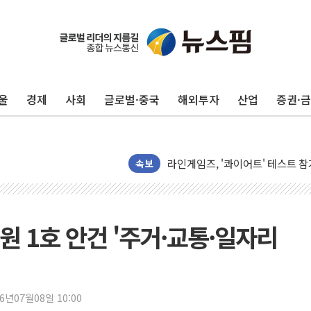
전남광주 구례 산불 32분 만에 주
캠코, 5918억원 규모 압류재산 15
[시승기] 공간·승차감 잡은 볼보 E
울
경제
사회
글로벌·중국
해외투자
산업
증권·
[종합] 청도 흥선리 야산 산불 1
한미 법카 제보자 "신동국과 무관
라인게임즈, '콰이어트' 테스트 참
에어로케이항공, 청주-중국 청두 노
속보
네이버, AI 브리핑 도입 후 블로그
SKT, '8월 월간 럭키 페스타' 실시
LG헬로비전 '헬로모바일', 교보문
원 1호 안건 '주거·교통·일자리
KTis, 02-114로 카카오 T 택시
해군1함대 '창설 80주년' 기념식.
원주시, 첨단의료복합단지 지정 준
26년07월08일 10:00
삼척시, 무건리 이끼폭포 생태탐방