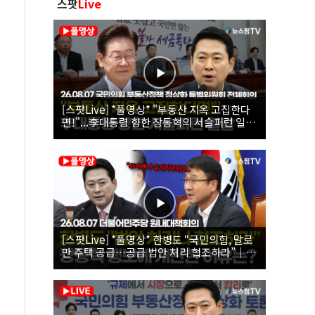
스팟
Live
[스팟Live] *풀영상* "부동산 지옥 고집한다
면!"...李대통령 향한 장동혁의 서슬퍼런 일갈
| 26.08.07 국민의힘 부동산정책 정상화 특별
위원회 전체회의
[스팟Live] *풀영상* 한병도 “국민의힘, 말로
만 주택 공급…공급 법안 처리 협조하라”｜
26.08.07 더불어민주당 원내대책회의