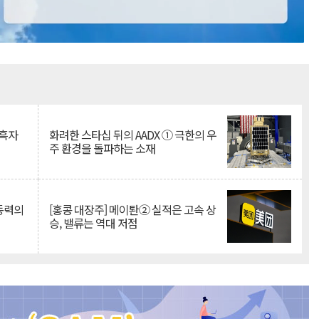
Mute
 흑자
화려한 스타십 뒤의 AADX ① 극한의 우
주 환경을 돌파하는 소재
 동력의
[홍콩 대장주] 메이퇀② 실적은 고속 상
승, 밸류는 역대 저점