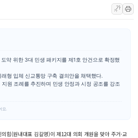
가
전남광주 화정역 인근 도로 4중 
가
청도 문수리 야산서 산불 진화 중.
'해병 순직 책임' 임성근 전 사단장
헥토이노베이션, 상반기 매출 첫 2
우리은행, 고창해상풍력에 4000억
NH농협은행, 모두투어 제휴 여행
 도약 위한 3대 민생 패키지를 제1호 안건으로 확정했
미래형 입체 신교통망 구축 결의안을 채택했다.
창업 지원 조례를 추진하며 민생 안정과 시정 공조를 강조
어요.
민의힘(원내대표 김길영)이 제12대 의회 개원을 맞아 주거·교