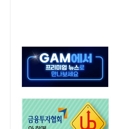
추돌…1명 심정지·5명 부상
..진화헬기 3대 투입
 항소심도 징역 3년
000억원 돌파
 금융 지원
적금 완판