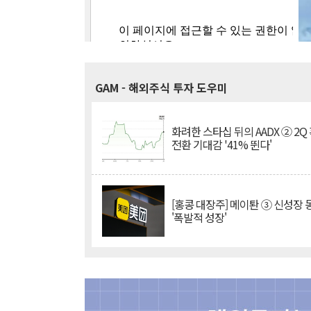
GAM
- 해외주식 투자 도우미
화려한 스타십 뒤의 AADX ② 2Q
전환 기대감 '41% 뛴다'
[홍콩 대장주] 메이퇀 ③ 신성장
'폭발적 성장'