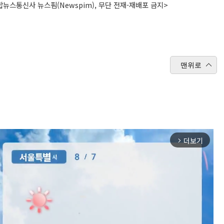
뉴스통신사 뉴스핌(Newspim), 무단 전재-재배포 금지>
맨위로
더보기
arrow_forward_ios