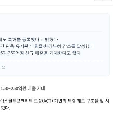
네이버 클립, 시청
서울 재건축·재개발
[인사] 공정거래
KDB생명 본입찰
반도체공학회 "R&
램궤도 특허를 등록했다고 밝혔다
카카오, 2026년 
간 단축·유지관리 효율·환경부하 감소를 달성했다
150~250억원 신규 매출을 기대한다고 했다
현대카드, 박재범·
[르포] 육군, 20
어요.
송도 신축 아파트서
150~250억원 매출 기대
아스팔트콘크리트 도상(ACT) 기반의 트램 궤도 구조물 및 시
밝혔다.