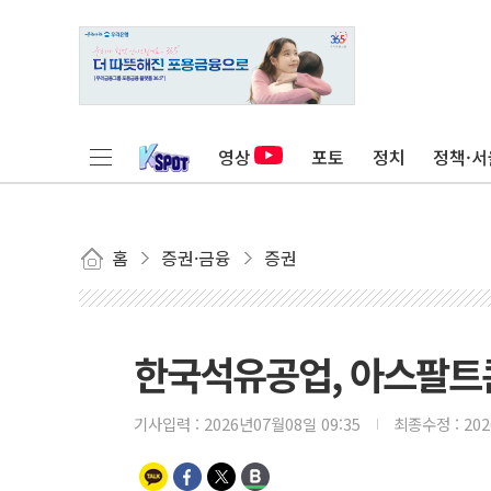
영상
포토
정치
정책·서
홈
증권·금융
증권
한국석유공업, 아스팔트
기사입력 :
2026년07월08일 09:35
최종수정 :
20