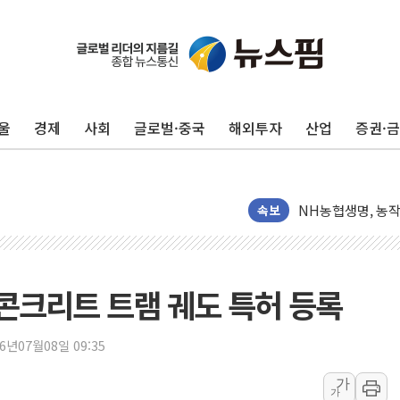
울
경제
사회
글로벌·중국
해외투자
산업
증권·
워트, 상반기 영업
프롬바이오, 10일
NH농협생명, 농작
아바코, 2분기 매출
속보
랩지노믹스 "디엑솜
보로노이, 폐암 치료
푸본현대생명, 육군
콘크리트 트램 궤도 특허 등록
교보생명, '교보K
벼랑 끝 선 '동전
26년07월08일 09:35
1순위보다 낮은 
가
가
컴투스 '제우스: 오