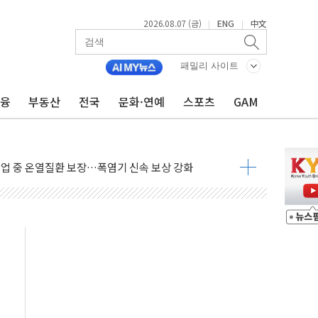
2026.08.07 (금)
ENG
中文
|
|
패밀리 사이트
금융
부동산
전국
문화·연예
스포츠
GAM
이익 30억원
 거래 재개…"재무구조 개편"
업 중 온열질환 보장…폭염기 신속 보상 강화
 120억원
과 美 암 진단 분야 독점 라이선스 계약"
제 'VRN11' 캐나다 IND 신청
 3군단과 군 장병 금융교육·전역 지원 협약
-맞춤건강보험' 6개월 배타적사용권 획득
주' 무더기 상폐 위기…관리종목 우려 지정예고 총 63개
특별공급 경쟁률… 실수요자 관심
만의 신' 26일 출시, 유저의 캐릭터가 AI로 플레이한다