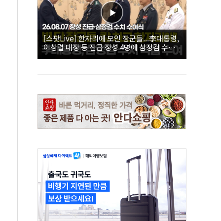
[스팟Live] 한자리에 모인 장군들...李대통령,
이상렬 대장 등 진급 장성 4명에 삼정검 수치
직접 수여｜26.08.07 장성 진급·삼정검 수치
수여식