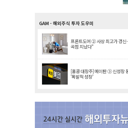
GAM
- 해외주식 투자 도우미
프론트도어 ② 사상 최고가 경신
곡점 지났다"
[홍콩 대장주] 메이퇀 ③ 신성장
'폭발적 성장'