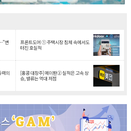
Mute
…"변
프론트도어 ① 주택시장 침체 속에서도
터진 호실적
 동력의
[홍콩 대장주] 메이퇀② 실적은 고속 상
승, 밸류는 역대 저점