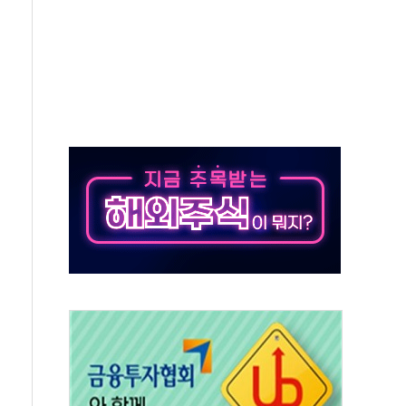
 만으로 혜택 얻는 피드코인 이벤트 진행
 정상화시 5년 내 9만가구 순증...이주 대란도 제한적
위원회
 3파전…한화·흥국·한투 참여
D직 주 52시간제 개선해야…기술격차 확대 막아야"
임금협약 타결…연봉 6.3% 인상
실리카겔 등 8~9월 공연 라인업 공개
31년까지 3개 보급단 '1등급 스마트 물류센터' 전환
 외벽 테라스 떨어져…SK에코플랜트 "전수 조사"