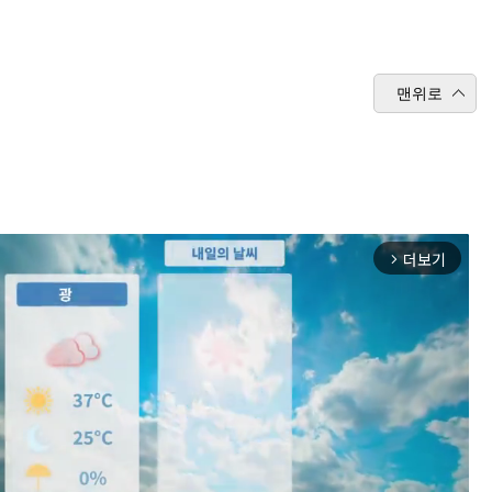
맨위로
더보기
arrow_forward_ios