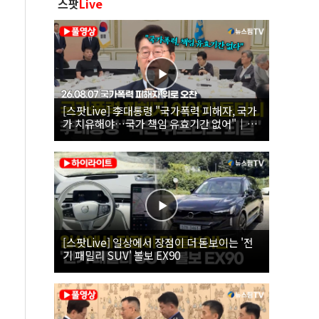
스팟
Live
[스팟Live] 李대통령 "국가폭력 피해자, 국가
가 치유해야…국가 책임 유효기간 없어"｜
26.08.07 국가폭력 피해자 위로 오찬
[스팟Live] 일상에서 장점이 더 돋보이는 '전
기 패밀리 SUV' 볼보 EX90