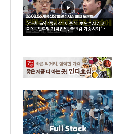
[스팟Live] *풀영상* 이준석, 보완수사권 폐
지에 "민주당 개악입법, 불안감 가중시켜"｜
26.08.06 개혁신당 보완수사권 폐지 토론회