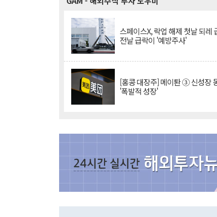
GAM
- 해외주식 투자 도우미
스페이스X, 락업 해제 첫날 되레 급
전날 급락이 '예방주사'
[홍콩 대장주] 메이퇀 ③ 신성장
'폭발적 성장'