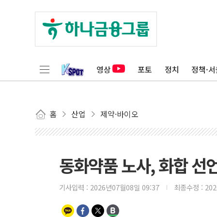
영상
포토
정치
정책·서
홈
산업
제약·바이오
동화약품 노사, 화합 선
기사입력 :
2026년07월08일 09:37
최종수정 :
20