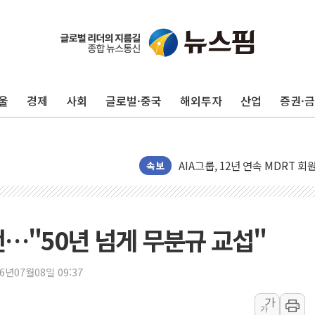
지방공기업 경영평가, 서울농수산식
예천 실종신고 80대 남성 논둑서
"35초마다 중국과 통신"...美
울
경제
사회
글로벌·중국
해외투자
산업
증권·
한병도 "막말 정치를 좌시하지 
원내대책회의 참석하는 한병도
AIA그룹, 12년 연속 MDRT 
속보
[컨콜] 네이버, 멤버십 연계 배송
[컨콜] 네이버 AI탭, 올해 안
[특징주] 포스코퓨처엠, LFP 
언…"50년 넘게 무분규 교섭"
HDC랩스, 'BUILD CON SUMM
와이즈버즈, 상반기 매출 245
26년07월08일 09:37
배준영 의원 "거주 사용 형태에
[컨콜] 네이버, AI탭 월간 활성 
가
가