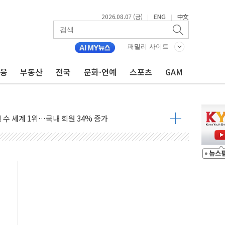
2026.08.07 (금)
ENG
中文
|
|
품공사 등 20곳 '최우수'...인천환경공단 등 '부진'
 숨진 채 발견
패밀리 사이트
보안기업, 중국제 공유기서 '백도어' 발견
금융
부동산
전국
문화·연예
스포츠
GAM
않겠다"
회원 수 세계 1위…국내 회원 34% 증가
 혜택 강화...새벽 배송 도입 예정
으로 부동산과 건강까지 영역 확장 예정
장기공급 합의에 7%대 급등
IT 2026' 참가
억원…순이익 흑자 전환
 따른 중과세는 과세 원칙 어긋나"
이용자수 1000만 돌파