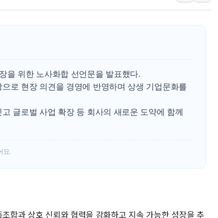
[컨콜] 네이버, "엔비디아와 공
美공화, 韓 '개정 정통망법'에 
롯데쇼핑, 백화점이 이끈 반등..
합수본, '투표율 조작 의혹' 서
교원그룹 펫 프렌들리 호텔 '키녹'
벤처업계 "정부 세제개편안 환영.
성장을 위한 노사화합 선언문을 발표했다.
탕으로 현장 의견을 경영에 반영하며 상생 기업문화를
최영근 한국전광 대표, ESG경
잇고 글로벌 사업 확장 등 회사의 새로운 도약에 함께
어요.
노동조합과 상호 신뢰와 협력을 강화하고 지속 가능한 성장을 추