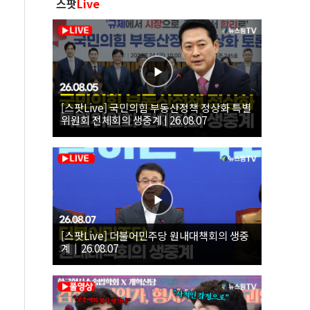
스팟
Live
[스팟Live] 국민의힘 부동산정책 정상화 특별
위원회 전체회의 생중계 | 26.08.07
[스팟Live] 더불어민주당 원내대책회의 생중
계｜26.08.07