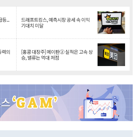
Mute
등...
드래프트킹스, 예측시장 공세 속 이익
기대치 미달
 동력의
[홍콩 대장주] 메이퇀② 실적은 고속 상
승, 밸류는 역대 저점