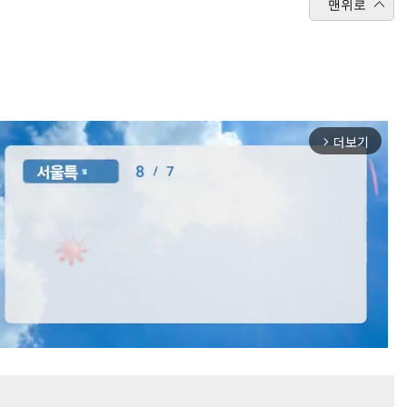
맨위로
더보기
arrow_forward_ios