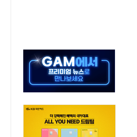
고한 파트너십 이어갈 예정"
항의 서한…"표현의 자유 위협"
.2분기 영업이익 121% 급증
울·경기·충북 선관위 등 추가 압수수색
, 30일 2주년 기념 행사
..RSU 세제지원 긍정 검토되길"
영대상 환경부분 최우수상 수상