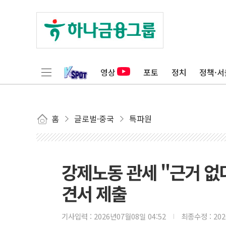
영상
포토
정치
정책·서
홈
글로벌·중국
특파원
강제노동 관세 "근거 없다
견서 제출
기사입력 :
2026년07월08일 04:52
최종수정 :
20