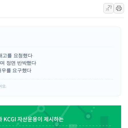
가
[사진] 이슬람 수니파 3개국, 공동방위협정 체결
가
뉴욕증시 개장 전 특징주...아틀라시안·클라우드플레어
보훈부, 미 DPAA와 MOU… "6·25 미군 실종자 7359명
트럼프 "금리 내려야"…파월 때와 달리 워시엔 톤 낮춰
특정 정치인 측근 포항시 정책특보 내정설...포항시 '시끌'
李 "해남 태양광, 대한민국 다음 100년 밑거름…수도권 집
 재고를 요청했다
며 정면 반박했다
대우를 요구했다
어요.