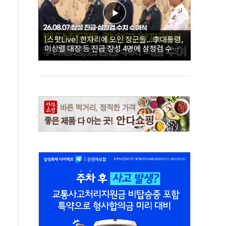
[스팟Live] 한자리에 모인 장군들...李대통령,
이상렬 대장 등 진급 장성 4명에 삼정검 수치
직접 수여｜26.08.07 장성 진급·삼정검 수치
수여식