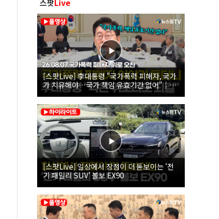
스팟
Live
[스팟Live] 李대통령 "국가폭력 피해자, 국가
가 치유해야…국가 책임 유효기간 없어"｜
26.08.07 국가폭력 피해자 위로 오찬
[스팟Live] 일상에서 장점이 더 돋보이는 '전
기 패밀리 SUV' 볼보 EX90