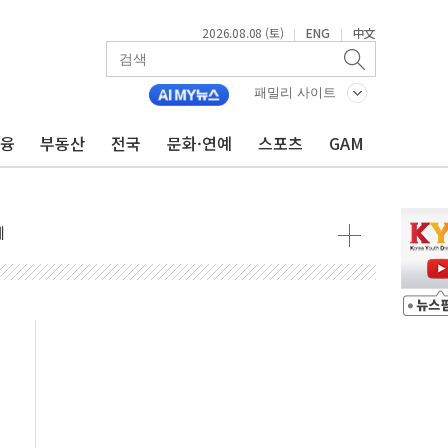
2026.08.08 (토)
ENG
中文
|
|
 정청래 격차 확대'
타진
패밀리 사이트
최고치
금융
부동산
전국
문화·연예
스포츠
GAM
 요구
낮아지며 상승… STOXX 600 지수는 나흘 연속 최고치
세
엘·이란 위협에 맞설 자체 억지력 강화
동
톱'… 美 해상봉쇄 영향
각
체주 '활짝'
스닥 선물 1%대 상승
상 기대 후퇴