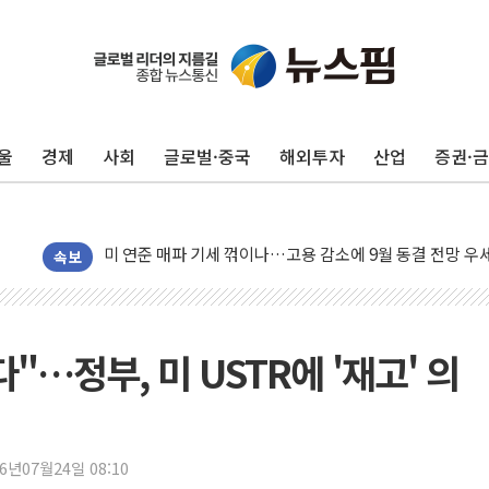
민주, 오늘 제주·인천 경선 결과 발표...'김민석 재역전 vs
한상협, 업계 개인정보 보안 새판 짠다…'자율규제단체' 
뉴욕증시, 고용 쇼크에 금리 인상 우려 후퇴…S&P500 
울
경제
사회
글로벌·중국
해외투자
산업
증권·
트럼프, 쿡 연준 이사 해임 재추진…"26일까지 의혹 소명"
유럽증시, 美 고용 예상 밖 부진에 연준 금리 인상 가능성 
미 연준 매파 기세 꺾이나…고용 감소에 9월 동결 전망 우
[종합] 이슬람 수니파 3국, '공동방위협정' 체결… 이스라
속보
트럼프, 백신·자폐증 행정명령 검토…"이르면 다음 주"
美 항소법원, 백악관 무도회장 공사 중단 명령…트럼프 제
이란 핵심 원유 수출항 '하르그섬', 최근 1주일 이상 '올스
"…정부, 미 USTR에 '재고' 의
美 고용 쇼크에 엔화 장중 급등…시장은 "또 개입했나" 촉
[AI MY 뉴스] 뉴욕 반도체주 프리뷰...美 고용 쇼크에 반도
뉴욕증시 프리뷰, 美 고용 쇼크에 금리 인상 우려 후퇴…나
26년07월24일 08:10
[종합] 美 7월 고용 2만3000명 감소 '쇼크'…9월 금리 인