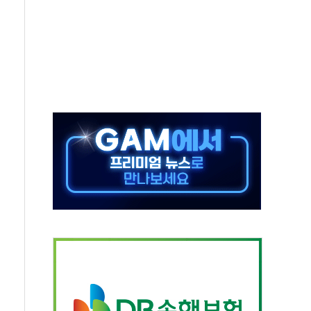
·태양광주↑ VS 트레이드데스크·웬디스↓
 끝까지 찾겠다"
중 완화 전환점"