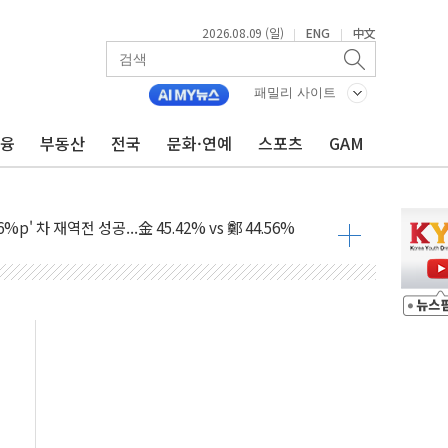
2026.08.09 (일)
ENG
中文
|
|
패밀리 사이트
금융
부동산
전국
문화·연예
스포츠
GAM
투입…고수온 양식장 복구·지원 '총력'
산사태 주의보'...경북도, 호우 피해·통제구간 없어
%p' 차 재역전 성공...金 45.42% vs 鄭 44.56%
·정청래·김민석 당대표 후보
 정청래에 승리...47.75% vs 42.08%
과 발표...김민석 47.75% 정청래 42.08%
표...김민석 45.09% 정청래 43.27% 송영길 11.63%
표...김민석 52.64% 정청래 39.89% 송영길 7.47%
0~8.14)
…공습 한계·탄약 부족 현실화