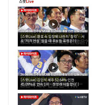
스팟
Live
[스팟Live] 환호 속 입장해 나란히 ‘찰칵’…서
로 ‘저격 연설’ 들을 때 후보들 표정은? |
26.08.08 더불어민주당 당대표·최고위원 후
보 인천 합동연설회
[스팟Live] 김민석 제주 52.64%·인천
45.09%로 연속 1위…정청래 따돌렸다’ |
26.08.08 더불어민주당 당대표·최고위원 후
보 인천 합동연설회