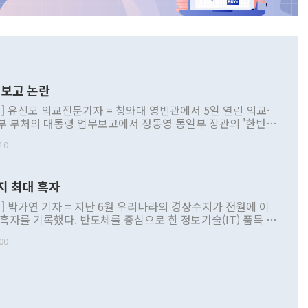
보고 논란
] 유신모 외교전문기자 = 청와대 영빈관에서 5일 열린 외교·
부 부처의 대통령 업무보고에서 정동영 통일부 장관의 '한반도
 구상'과 업무보고 발언이 논란을 빚고 있다. 이날 정 장관의
10
정부 내 조율을 거치지 않은 사안을 정책으로 추진하겠다고 공
는가 하면 사실 관계에 맞지 않은 설명도 있었다. 이재명 대통
로 신중을 기해 달라고 경고했고, 조현 외교부 장관은 '이상
지 최대 흑자
 근거한 비현실적 구상'이라는 비판을 내놨다. 그동안 정 장
책 관련 발언이 물의를 빚은 적은 여러 번 있지만 대통령과 유
] 박가연 기자 = 지난 6월 우리나라의 경상수지가 전월에 이
이 공개적으로 부정적 입장을 표명한 것은 이례적이다. 정 장
 흑자를 기록했다. 반도체를 중심으로 한 정보기술(IT) 품목 수
대북 접근법과 월권을 제어해야 한다는 목소리도 높아지고 있
간 상품수출이 처음으로 1000억달러를 넘어선 영향이다. [자
00
 따르
기자간담회를 하고 있다. [사진=통일부] 2026.07.23 ◆통일
 경상수지는 497억3000만달러 흑자로 집계됐다. 전월(386억
 넘어선 주장 정 장관은 이날 업무보고에서 '한반도 평화공존
)에 이어 두 달 연속 월간 기준 역대 최대 기록을 갈아치웠다.
 설명하면서 이재명 정부 2년차 핵심 과제로 상호 존중·평화
해 상반기 누적 경상수지 흑자는 1910억1000만달러를 기록
·핵 없는 한반도 등 3대 기본 방향을 제시했다. 정 장관은 "대
지 흑자를 견인한 것은 상품수지다. 6월 상품수지는 478억
언어는 멈춰야 한다"면서 주적 용어 대체를 주장했다. 지난 25