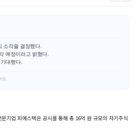
강릉·동해·삼척 시간당 최대 
폐기물 수거하다 참변…60대
서울 중랑구 주택가서 흉기 난
李대통령 "결혼 때문에 손해 
여수 오동도 인근 해상서 모
식 소각을 결정했다.
추미애, '위안부' 피해자 기림
소각 예정이라고 밝혔다.
 기대했다.
인천 선재도 갯벌서 해루질 중
인천서 말다툼 중 어머니 흉기
어요.
'화합' 꺼낸 김민석에 '뻔뻔
전문기업 피에스텍은 공시를 통해 총 16억 원 규모의 자기주식