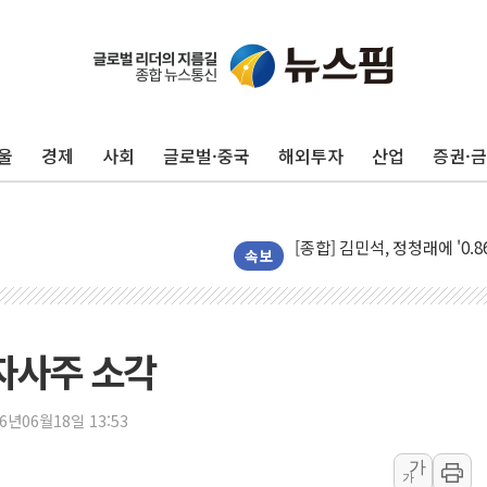
울
경제
사회
글로벌·중국
해외투자
산업
증권·
포항시 재난예산 40억 긴급 
울진·영덕 '호우특보'-포항 '
[종합] 김민석, 정청래에 '0.86
인천 합동연설회 나선 송영길
속보
김민석, 2주차 제주·인천 경선서
인사하는 김민석 당대표 후보
[속보] 민주, 제주·인천 경선 결
 자사주 소각
[속보] 민주, 인천 경선 결과 발
[속보] 민주, 제주 경선 결과 발
26년06월18일 13:53
이번주 국내 주요 금융일정(8.1
가
가
美, 이란전 출구전략 만지작