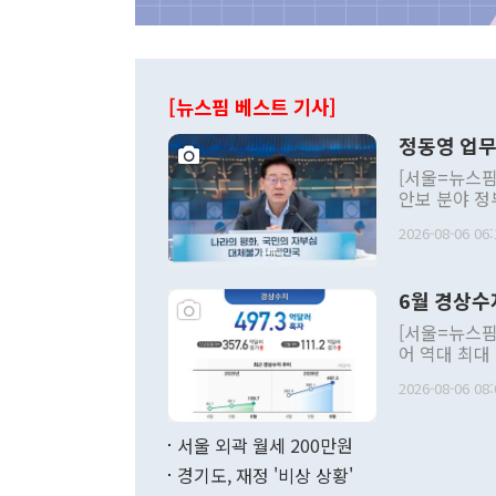
[뉴스핌 베스트 기사]
정동영 업무
[서울=뉴스핌
안보 분야 정
평화공존 발전
2026-08-06 06:
발언 중에는 
언한 것이 있
령은 공개적으
6월 경상수
주의적 희망에
관의 대북 정
[서울=뉴스핌
관 부처 장관
어 역대 최대
관의 무리한 
출 호조로 월
다. [정동영 통일부 장관이 지난달 23일 오후 서울 종로구 정부서울청사에
2026-08-06 08:
료=한국은행] 한국은행이 6일 발표한 '2026년 6월 국제수지(잠정)'에
서 취임 1주년 
면 지난 6월
부 장관 권한
1000만달러
서울 외곽 월세 200만원
발전 구상'을
이에 따라 올
적 갈등 해결
경기도, 재정 '비상 상황'
했다. 경상수
결과 혐오의 