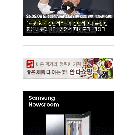
[스팟Live] 김민석 “누가 김민석보다 국정 방
향을 공유했나”…인천서 ‘대체불가’ 외쳤다 |
26.08.08 더불어민주당 당대표·최고위원 후
보 인천 합동연설회