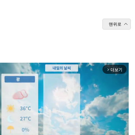
맨위로
더보기
arrow_forward_ios