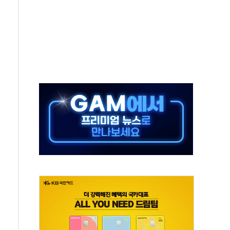
50㎜ 폭우…강원 동해안 강한 비 이어져
 환경미화원 수거차에 치여 사망
동…60대 남성 2명 숨져
보는 일 없게"…'결혼 페널티' 22개 과제 손본다
터보트 전복…1명 사망·1명 실종
의 날 참석..."국제적 시민 연대로 목소리 내야"
 실종 60대 나흘만에 숨진 채 발견
 살해 10대 아들 체포
' 받아친 정청래…제주 연설서 신경전 고조