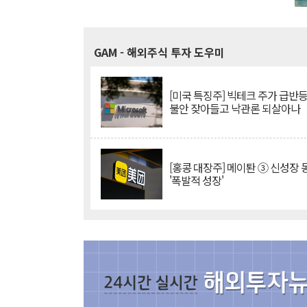
GAM
- 해외주식 투자 도우미
[미국 특징주] 빅테크 주가 급반등..
불안 잦아들고 낙관론 되살아나
[홍콩 대장주] 메이퇀 ③ 신성장
'폭발적 성장'