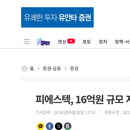
영상
포토
정치
정책·서
홈
증권·금융
증권
피에스텍, 16억원 규모
기사입력 :
2026년06월18일 13:53
최종수정 :
20