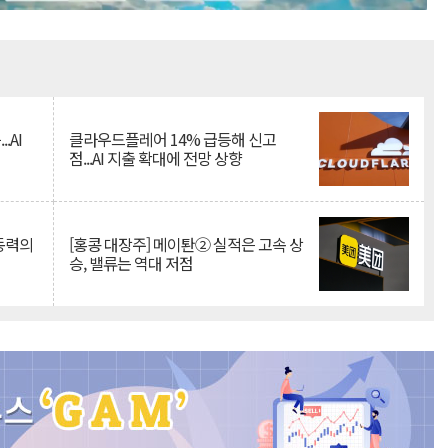
Mute
.AI
클라우드플레어 14% 급등해 신고
점...AI 지출 확대에 전망 상향
 동력의
[홍콩 대장주] 메이퇀② 실적은 고속 상
승, 밸류는 역대 저점