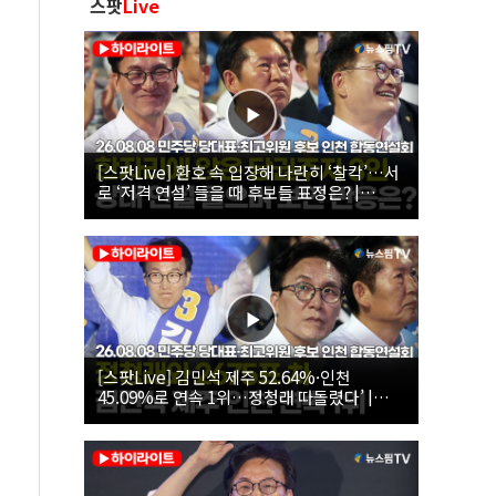
스팟
Live
[스팟Live] 환호 속 입장해 나란히 ‘찰칵’…서
로 ‘저격 연설’ 들을 때 후보들 표정은? |
26.08.08 더불어민주당 당대표·최고위원 후
보 인천 합동연설회
[스팟Live] 김민석 제주 52.64%·인천
45.09%로 연속 1위…정청래 따돌렸다’ |
26.08.08 더불어민주당 당대표·최고위원 후
보 인천 합동연설회