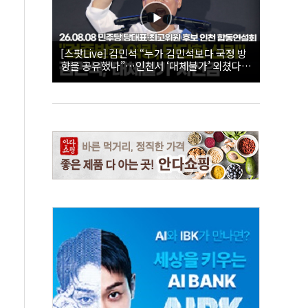
[스팟Live] 김민석 “누가 김민석보다 국정 방
향을 공유했나”…인천서 ‘대체불가’ 외쳤다 |
26.08.08 더불어민주당 당대표·최고위원 후
보 인천 합동연설회