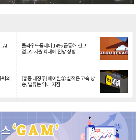
Mute
.AI
클라우드플레어 14% 급등해 신고
점...AI 지출 확대에 전망 상향
 동력의
[홍콩 대장주] 메이퇀② 실적은 고속 상
승, 밸류는 역대 저점