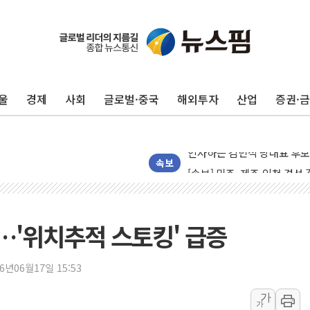
울진·영덕 '호우특보'-포항 '
[종합] 김민석, 정청래에 '0.86
울
경제
사회
글로벌·중국
해외투자
산업
증권·
인천 합동연설회 나선 송영길
김민석, 2주차 제주·인천 경선서
인사하는 김민석 당대표 후보
[속보] 민주, 제주·인천 경선 결
속보
[속보] 민주, 인천 경선 결과 발
[속보] 민주, 제주 경선 결과 발
이번주 국내 주요 금융일정(8.1
"…'위치추적 스토킹' 급증
美, 이란전 출구전략 만지작
강릉·동해·삼척 시간당 최대 
26년06월17일 15:53
폐기물 수거하다 참변…60대
가
가
서울 중랑구 주택가서 흉기 난