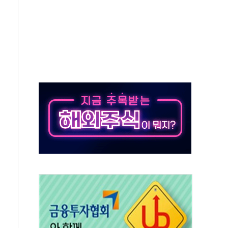
보는 일 없게"…'결혼 페널티' 22개 과제 손본다
터보트 전복…1명 사망·1명 실종
의 날 참석..."국제적 시민 연대로 목소리 내야"
 실종 60대 나흘만에 숨진 채 발견
 살해 10대 아들 체포
' 받아친 정청래…제주 연설서 신경전 고조
지시…與 "적극 환영"·野 "졸속 국정"