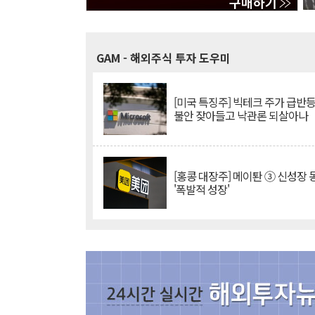
GAM
- 해외주식 투자 도우미
[미국 특징주] 빅테크 주가 급반등..
불안 잦아들고 낙관론 되살아나
[홍콩 대장주] 메이퇀 ③ 신성장
'폭발적 성장'