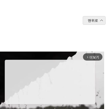
맨위로
더보기
arrow_forward_ios