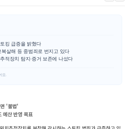
李대통령 "결혼 때문에 손해 
여수 오동도 인근 해상서 모
추미애, '위안부' 피해자 기림
인천 선재도 갯벌서 해루질 중
인천서 말다툼 중 어머니 흉기
스토킹 급증을 밝혔다
'화합' 꺼낸 김민석에 '뻔뻔
보복살해 등 중범죄로 번지고 있다
추적장치 탐지·증거 보존에 나섰다
李대통령, ISA 개편 재검토 
어요.
 '불법'
도 예산 반영 목표
없이 위치추적장치를 부착해 감시하는 스토킹 범죄가 급증하고 있