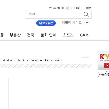
2026.08.08 (토)
ENG
中文
|
|
산사태 주의보'...경북도, 호우 피해·통제구간 없어
패밀리 사이트
%p' 차 재역전 성공...金 45.42% vs 鄭 44.56%
금융
부동산
전국
문화·연예
스포츠
GAM
·정청래·김민석 당대표 후보
 정청래에 승리...47.75% vs 42.08%
과 발표...김민석 47.75% 정청래 42.08%
표...김민석 45.09% 정청래 43.27% 송영길 11.63%
표...김민석 52.64% 정청래 39.89% 송영길 7.47%
0~8.14)
…공습 한계·탄약 부족 현실화
50㎜ 폭우…강원 동해안 강한 비 이어져
 환경미화원 수거차에 치여 사망
동…60대 남성 2명 숨져