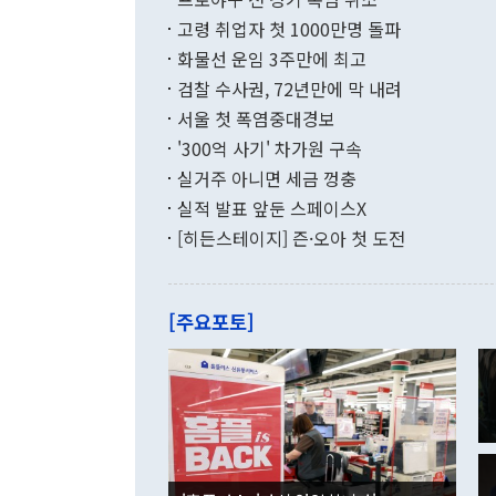
년간의 CVI
지 기준 상품
고령 취업자 첫 1000만명 돌파
무너졌다고도 
며 월간 기준
현실을 바꾸는
달러로 38.
화물선 운임 3주만에 최고
를 평화 체제
196.9% 급
검찰 수사권, 72년만에 막 내려
함께 4자 대
수출은 160
지만 이 대통
서울 첫 폭염중대경보
(18.6%) 
화공존 정책이
했다. 통관 기
'300억 사기' 차가원 구속
다"고 지적했
(16.4%)
투리가 잡혀 
실거주 아니면 세금 껑충
월(-10억9
쁜 상황이 초
증가와 유류할
실적 발표 앞둔 스페이스X
9·19 군사
기록했지만 
[히든스테이지] 즌·오아 첫 도전
"우리의 선의
로 전환됐다.
으로 약간의 의문
를 기록해 전
관은 업무보고
는 배당수입
주의에 근거한
줄면서 25억
[주요포토]
라며 "여러분
억1000만달
이 9월 러시
였던 올해 3
며 "정부 차
인의 해외투자
은 "그것은 
각각 증가했다
잘랐다. 정 
국인의 국내 
않았다는 점에
감소하며 전월
사합의 복원,
경신했다. 외
권이라는 지적
분기 말 만기
뒤 "여기 업