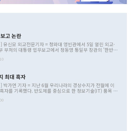
보고 논란
] 유신모 외교전문기자 = 청와대 영빈관에서 5일 열린 외교·
부 부처의 대통령 업무보고에서 정동영 통일부 장관의 '한반도
 구상'과 업무보고 발언이 논란을 빚고 있다. 이날 정 장관의
10
정부 내 조율을 거치지 않은 사안을 정책으로 추진하겠다고 공
는가 하면 사실 관계에 맞지 않은 설명도 있었다. 이재명 대통
로 신중을 기해 달라고 경고했고, 조현 외교부 장관은 '이상
지 최대 흑자
 근거한 비현실적 구상'이라는 비판을 내놨다. 그동안 정 장
책 관련 발언이 물의를 빚은 적은 여러 번 있지만 대통령과 유
] 박가연 기자 = 지난 6월 우리나라의 경상수지가 전월에 이
이 공개적으로 부정적 입장을 표명한 것은 이례적이다. 정 장
 흑자를 기록했다. 반도체를 중심으로 한 정보기술(IT) 품목 수
대북 접근법과 월권을 제어해야 한다는 목소리도 높아지고 있
간 상품수출이 처음으로 1000억달러를 넘어선 영향이다. [자
00
 따르
기자간담회를 하고 있다. [사진=통일부] 2026.07.23 ◆통일
 경상수지는 497억3000만달러 흑자로 집계됐다. 전월(386억
 넘어선 주장 정 장관은 이날 업무보고에서 '한반도 평화공존
)에 이어 두 달 연속 월간 기준 역대 최대 기록을 갈아치웠다.
 설명하면서 이재명 정부 2년차 핵심 과제로 상호 존중·평화
해 상반기 누적 경상수지 흑자는 1910억1000만달러를 기록
·핵 없는 한반도 등 3대 기본 방향을 제시했다. 정 장관은 "대
지 흑자를 견인한 것은 상품수지다. 6월 상품수지는 478억
언어는 멈춰야 한다"면서 주적 용어 대체를 주장했다. 지난 25
 흑자를 기록하며 전월에 이어 역대 최대를 다시 썼다. 국제수