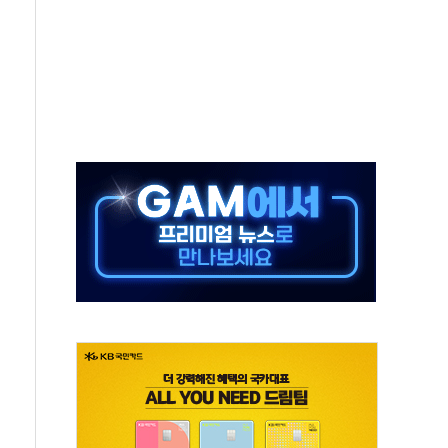
중 완화 전환점"
적 공급 확대·속도전 총력"
 급등
않아"