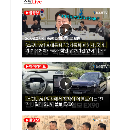
스팟
Live
[스팟Live] 李대통령 "국가폭력 피해자, 국가
가 치유해야…국가 책임 유효기간 없어"｜
26.08.07 국가폭력 피해자 위로 오찬
[스팟Live] 일상에서 장점이 더 돋보이는 '전
기 패밀리 SUV' 볼보 EX90