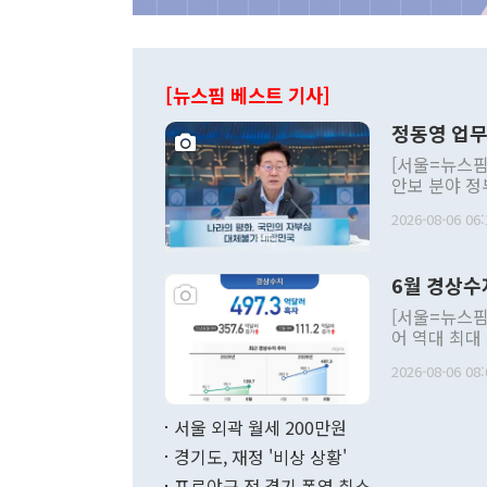
[뉴스핌 베스트 기사]
정동영 업무
[서울=뉴스핌
안보 분야 정
평화공존 발전
2026-08-06 06:
발언 중에는 
언한 것이 있
령은 공개적으
6월 경상수
주의적 희망에
관의 대북 정
[서울=뉴스핌
관 부처 장관
어 역대 최대
관의 무리한 
출 호조로 월
다. [정동영 통일부 장관이 지난달 23일 오후 서울 종로구 정부서울청사에
2026-08-06 08:
료=한국은행] 한국은행이 6일 발표한 '2026년 6월 국제수지(잠정)'에
서 취임 1주년 
면 지난 6월
부 장관 권한
1000만달러
서울 외곽 월세 200만원
발전 구상'을
이에 따라 올
적 갈등 해결
경기도, 재정 '비상 상황'
했다. 경상수
결과 혐오의 
9000만달러
프로야구 전 경기 폭염 취소