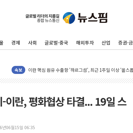
유럽증시, 美 고용 예상 밖 부진에 연준 금리 인상 가능성 
미 연준 매파 기세 꺾이나…고용 감소에 9월 동결 전망 우
[종합] 이슬람 수니파 3국, '공동방위협정' 체결… 이스라
울
경제
사회
글로벌·중국
해외투자
산업
증권·
트럼프, 백신·자폐증 행정명령 검토…"이르면 다음 주"
美 항소법원, 백악관 무도회장 공사 중단 명령…트럼프 제
이란 핵심 원유 수출항 '하르그섬', 최근 1주일 이상 '올스
美 고용 쇼크에 엔화 장중 급등…시장은 "또 개입했나" 촉
속보
[AI MY 뉴스] 뉴욕 반도체주 프리뷰...美 고용 쇼크에 반도
뉴욕증시 프리뷰, 美 고용 쇼크에 금리 인상 우려 후퇴…나
[종합] 美 7월 고용 2만3000명 감소 '쇼크'…9월 금리 인
-이란, 평화협상 타결... 19일 스
[사진] 이슬람 수니파 3개국, 공동방위협정 체결
뉴욕증시 개장 전 특징주...아틀라시안·클라우드플레어
보훈부, 미 DPAA와 MOU… "6·25 미군 실종자 7359명
26년06월15일 06:35
트럼프 "금리 내려야"…파월 때와 달리 워시엔 톤 낮춰