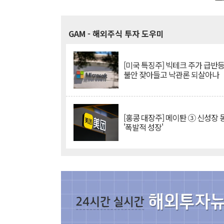
GAM
- 해외주식 투자 도우미
[미국 특징주] 빅테크 주가 급반등..
불안 잦아들고 낙관론 되살아나
[홍콩 대장주] 메이퇀 ③ 신성장
'폭발적 성장'