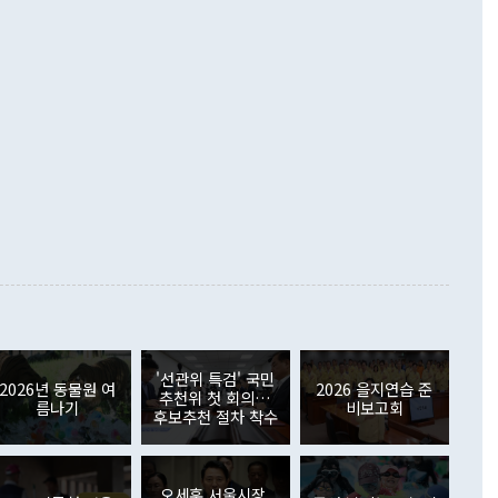
D(완전하고 검증가능하며 되돌릴 수 없는 비핵화) 구도는 이미
수출은 1123억7000만달러로 전년 동월 대비 84.5% 증가하
했다. 또 "현 시점에서 흘러간 선(先)비핵화만 되뇌는 것은
 처음으로 1000억달러를 넘어섰다. 상품수입은 644억8000만
 데 힘이 되지 않는다"고 주장했다. 정 장관은 또 "정전 체제
6% 늘었다. 통관 기준으로는 반도체 수출이 전년 동월 대비
로 바꾸는 논의에 착수하겠다"면서 "북·미 정상회담 견인과
증했고 컴퓨터·주변기기(SSD)는 282.7% 증가했다. IT 품목
화의 동력을 확보하기 위해 최선을 다할 것"이라고 말했다. 하
.4% 늘었으며 비IT 품목도 ▲석유제품(47.5%) ▲화공품
령은 정 장관의 구상에 대부분 제동을 걸었다. 이 대통령은 "평
▲철강제품(17.9%) ▲승용차(6.1%) 등을 중심으로 18.6% 증가
 정치적으로 악용되는 측면이 있다"며 "많이 조심하셔야 한
준 수입은 ▲원자재(30.5%) ▲자본재(35.3%) ▲소비재
다. 북한을 다른 이름으로 불러야 한다는 주장에는 "표현에 꼬
가 모두 늘었다. 서비스수지는 12억9000만달러 적자를 기록해 전
정쟁으로 휘몰아 들어가면 원래 하고자 했던 데에서 오히려 나
000만달러)보다 적자 폭이 확대됐다. 여행수지는 외국인 입국자
래될 수 있다"고 경고했다. 이 대통령은 남북 신뢰 구축을 위해
증료 인상 등에 따른 출국자 감소로 4억4000만달러 흑자를
합의를 선제적으로 복원해야 한다는 정 장관의 주장에 대해서도
지식재산권사용료수지는 전월 흑자에서 4억4000만달러 적자
대로 하는 게 과연 한반도의 평화와 안정에 플러스냐, 결론적
 본원소득수지는 배당소득을 중심으로 32억7000만달러 흑자
이 들 때도 있다"며 부정적으로 반응했다. 조현 외교부 장
월(21억7000만달러)보다 흑자 폭이 확대됐다. 배당소득수지
 사후 브리핑에서 정 장관이 언급한 '4자 회담'에 대해 "이상
이 늘어난 데다 전월 분기배당에 따른 기저효과로 배당지급이
 어떤 희망이라 하더라도 그건 아직 조율되지 않은 방법"이
6000만달러 흑자를 나타냈다. 금융계정 순자산은 6월 중 467
들께서 디스카운트해 주시면 좋겠다"고 선을 그었다. 정 장관
러 증가해 월간 기준 역대 최대 증가 폭을 기록했다. 종전 최대
아 블라디보스토크에서 열리는 '동방경제포럼(EEF)'을 언급하
월(369억9000만달러)을 넘어선 것이다. 직접투자에서는 내국
원에서 (참석을) 검토하고 있다"고 발언한 데 대해서도 조 장관
가 80억1000만달러, 외국인의 국내투자가 46억3000만달러
'선관위 특검' 국민
외교부의 몫"이라며 "아직 거기까지 진도가 나가지 않았다"고
2026년 동물원 여
2026 을지연습 준
. 증권투자에서는 외국인의 국내 주식 매도세가 이어졌다. 외
추천위 첫 회의…
름나기
비보고회
장관이 이날 소개한 대북 구상과 설명은 정부 내 조율을 거치지
주식 투자는 차익실현 매도 등의 영향으로 316억1000만달러
후보추천 절차 착수
서 문제가 있다. 특히 주적 표현 대체와 국호 사용, 9·19 군
(-310억5000만달러)에 이어 역대 최대 순매도 기록을 다시
 4자회담 추진 등은 통일부 장관이 결정할 사안이 아니어서 월
국인의 국내 채권투자는 세계국채지수(WGBI) 자금 유입에도
이 나오고 있다. 이 대통령은 정 장관의 업무보고를 듣고 난
도래 영향으로 증가 폭이 줄어든 52억9000만달러를 기록했
무보고에 발표했다고 승인난 건 아니다"라고 재차 확인했다. 정
오세훈 서울시장,