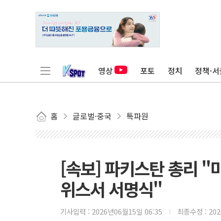
영상
포토
정치
정책·서
홈
글로벌·중국
특파원
[속보] 파키스탄 총리 "미
위스서 서명식"
기사입력 :
2026년06월15일 06:35
최종수정 :
20