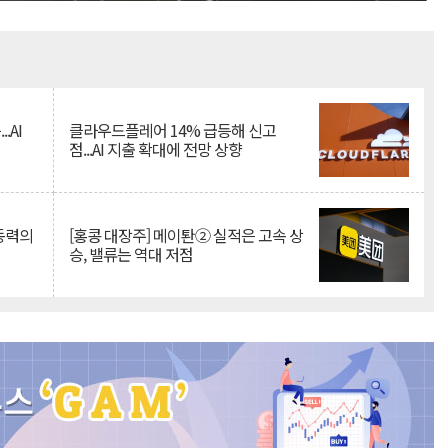
Mute
.AI
클라우드플레어 14% 급등해 신고
점...AI 지출 확대에 전망 상향
 동력의
[홍콩 대장주] 메이퇀② 실적은 고속 상
승, 밸류는 역대 저점