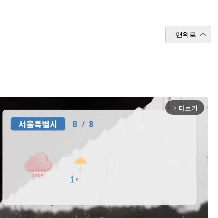
맨위로
더보기
arrow_forward_ios