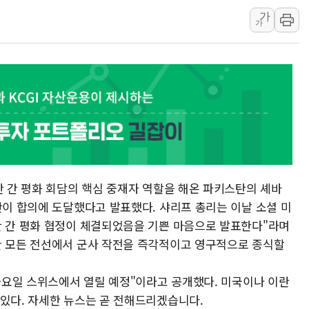
가
특정 정치인 측근 포항시 정책특보 내정설...포항시 '시끌'
가
李 "해남 태양광, 대한민국 다음 100년 밑거름…수도권 집
李 대통령, '6시간 마라톤 부동산 2차 회의' 주재… "전폭
트럼프, 中 겨냥 폴리실리콘 관세 15% 부과…美 태양광주
[사진] 빈살만과 에르도안의 만남
이란와이어 "이란 최고지도자 위독…곧 사망해도 놀랍지 
란 간 평화 회담의 핵심 중재자 역할을 해온 파키스탄의 셰바
란이 합의에 도달했다고 발표했다. 샤리프 총리는 이날 소셜 미
란 간 평화 협정이 체결되었음을 기쁜 마음으로 발표한다"라며
한 모든 전선에서 군사 작전을 즉각적이고 영구적으로 종식할
 금요일 스위스에서 열릴 예정"이라고 공개했다. 미국이나 이란
 있다. 자세한 뉴스는 곧 전해드리겠습니다.