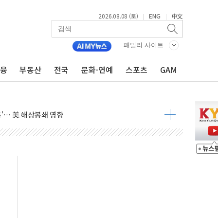
2026.08.08 (토)
ENG
中文
|
|
낮아지며 상승… STOXX 600 지수는 나흘 연속 최고치
세
패밀리 사이트
엘·이란 위협에 맞설 자체 억지력 강화
금융
부동산
전국
문화·연예
스포츠
GAM
동
톱'… 美 해상봉쇄 영향
각
체주 '활짝'
스닥 선물 1%대 상승
상 기대 후퇴
·태양광주↑ VS 트레이드데스크·웬디스↓
 끝까지 찾겠다"