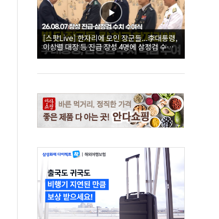
[스팟Live] 한자리에 모인 장군들...李대통령,
이상렬 대장 등 진급 장성 4명에 삼정검 수치
직접 수여｜26.08.07 장성 진급·삼정검 수치
수여식