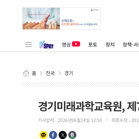
영상
포토
정치
정책·서
홈
전국
경기
경기미래과학교육원, 제
기사입력 :
2026년06월14일 12:50
최종수정 :
20