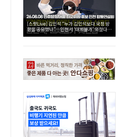
[스팟Live] 김민석 “누가 김민석보다 국정 방
향을 공유했나”…인천서 ‘대체불가’ 외쳤다 |
26.08.08 더불어민주당 당대표·최고위원 후
보 인천 합동연설회