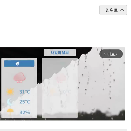
맨위로
더보기
arrow_forward_ios