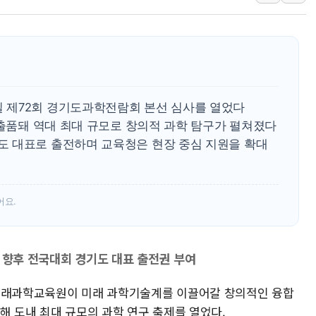
강릉·동해·삼척 시간당 최대 
폐기물 수거하다 참변…60대
서울 중랑구 주택가서 흉기 난
李대통령 "결혼 때문에 손해 
여수 오동도 인근 해상서 모
 제72회 경기도과학전람회 본선 심사를 열었다
추미애, '위안부' 피해자 기림
 출품돼 역대 최대 규모로 창의적 과학 탐구가 펼쳐졌다
 대표로 출전하며 교육청은 현장 중심 지원을 확대
인천 선재도 갯벌서 해루질 중
인천서 말다툼 중 어머니 흉기
'화합' 꺼낸 김민석에 '뻔뻔
어요.
 향후 전국대회 경기도 대표 출전권 부여
청미래과학교육원이 미래 과학기술계를 이끌어갈 창의적인 융합
해 도내 최대 규모의 과학 연구 축제를 열었다.