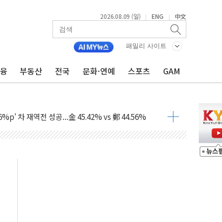
2026.08.09 (일)
ENG
中文
|
|
패밀리 사이트
금융
부동산
전국
문화·연예
스포츠
GAM
투입…고수온 양식장 복구·지원 '총력'
산사태 주의보'...경북도, 호우 피해·통제구간 없어
%p' 차 재역전 성공...金 45.42% vs 鄭 44.56%
·정청래·김민석 당대표 후보
 정청래에 승리...47.75% vs 42.08%
과 발표...김민석 47.75% 정청래 42.08%
표...김민석 45.09% 정청래 43.27% 송영길 11.63%
표...김민석 52.64% 정청래 39.89% 송영길 7.47%
0~8.14)
…공습 한계·탄약 부족 현실화