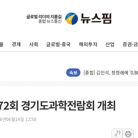
울
경제
사회
글로벌·중국
해외투자
산업
증권·
포항시 재난예산 40억 긴급 
울진·영덕 '호우특보'-포항 '
[종합] 김민석, 정청래에 '0.86
인천 합동연설회 나선 송영길
속보
김민석, 2주차 제주·인천 경선서
인사하는 김민석 당대표 후보
[속보] 민주, 제주·인천 경선 결
72회 경기도과학전람회 개최
[속보] 민주, 인천 경선 결과 발
[속보] 민주, 제주 경선 결과 발
26년06월14일 12:50
이번주 국내 주요 금융일정(8.1
가
가
美, 이란전 출구전략 만지작