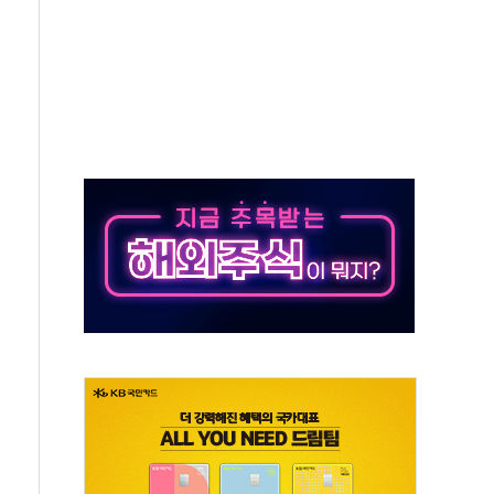
50㎜ 폭우…강원 동해안 강한 비 이어져
 환경미화원 수거차에 치여 사망
동…60대 남성 2명 숨져
보는 일 없게"…'결혼 페널티' 22개 과제 손본다
터보트 전복…1명 사망·1명 실종
의 날 참석..."국제적 시민 연대로 목소리 내야"
 실종 60대 나흘만에 숨진 채 발견
 살해 10대 아들 체포
' 받아친 정청래…제주 연설서 신경전 고조