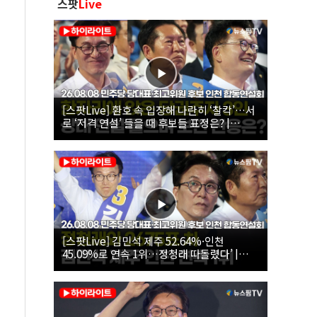
스팟
Live
[스팟Live] 환호 속 입장해 나란히 ‘찰칵’…서
로 ‘저격 연설’ 들을 때 후보들 표정은? |
26.08.08 더불어민주당 당대표·최고위원 후
보 인천 합동연설회
[스팟Live] 김민석 제주 52.64%·인천
45.09%로 연속 1위…정청래 따돌렸다’ |
26.08.08 더불어민주당 당대표·최고위원 후
보 인천 합동연설회