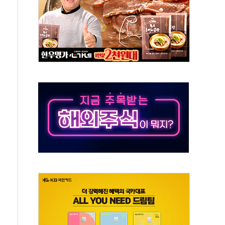
재검토 지시…與 "적극 환영"·野 "졸속 국정"
주의보…10일까지 최대 3.5m 높은 물결
사망 23명…정부, 비상대응기구 가동
, 수도 베이징도 부동산 규제 철폐
위 상승으로 피서객 7명 고립…전원 구조
별똥별 멍' 운영…페르세우스 유성우 관측
시간당 50mm 이상 폭우…호우경보 발효
0대 숨져…온열질환 여부 조사
능시험 오전 집중 편성…체감온도 38도 넘으면 중단