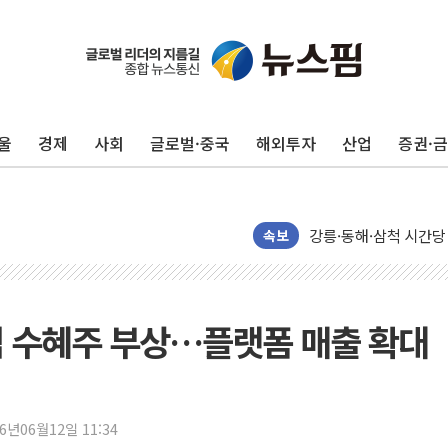
울
경제
사회
글로벌·중국
해외투자
산업
증권·
이번주 국내 주요 금융일정
美, 이란전 출구전략 
강릉·동해·삼척 시간당
폐기물 수거하다 참변
속보
서울 중랑구 주택가서 
李대통령 "결혼 때문에 
여수 오동도 인근 해상
핵심 수혜주 부상…플랫폼 매출 확대
추미애, '위안부' 피해
인천 선재도 갯벌서 해루
인천서 말다툼 중 어머니
26년06월12일 11:34
'화합' 꺼낸 김민석에