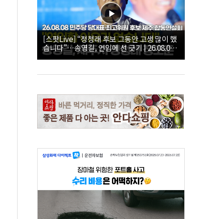
[스팟Live] “정청래 후보 그동안 고생 많이 했
습니다”…송영길, 연임에 선 긋기 | 26.08.08
더불어민주당 당대표·최고위원 후보 제주 합
동연설회