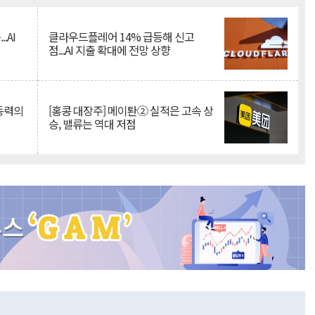
.AI
클라우드플레어 14% 급등해 신고
점...AI 지출 확대에 전망 상향
 동력의
[홍콩 대장주] 메이퇀② 실적은 고속 상
승, 밸류는 역대 저점