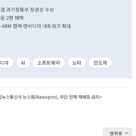
 겸 과기정통부 장관상 수상
논문 2편 채택
가속…ARM 협력·엔비디아 네트워크 확대
디아
AI
소프트웨어
노타
반도체
뉴스통신사 뉴스핌(Newspim), 무단 전재-재배포 금지>
맨위로