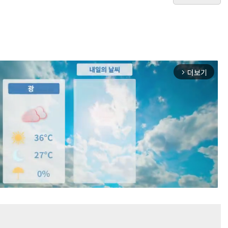
더보기
arrow_forward_ios
Mute