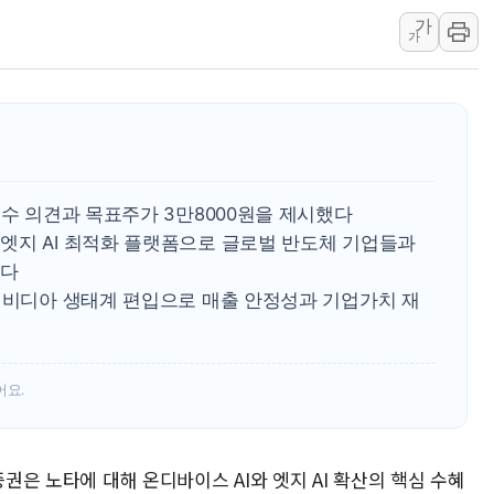
가
李대통령, ISA 개편 
가
동해중부 전 해상 풍랑
연일 폭염에 온열질환 
中 전방위 아파트 부양
인제 용대리 계곡서 수
동해시, 11~14일 '
매수 의견과 목표주가 3만8000원을 제시했다
강원 중·남부 동해안 
엣지 AI 최적화 플랫폼으로 글로벌 반도체 기업들과
청양 밭에서 일하던 9
있다
폭염에 車 운전면허 기
·엔비디아 생태계 편입으로 매출 안정성과 기업가치 재
어요.
증권은 노타에 대해 온디바이스 AI와 엣지 AI 확산의 핵심 수혜