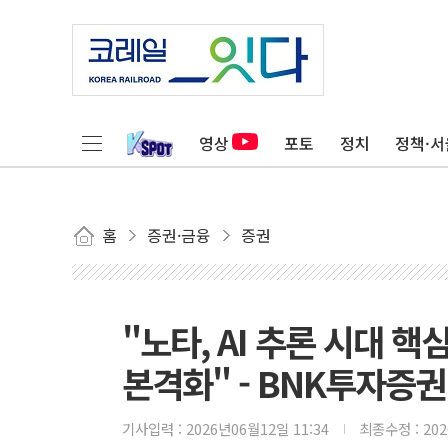
영상
포토
정치
정책·서
홈
증권·금융
증권
"노타, AI 추론 시대 
본격화" - BNK투자증권
기사입력 :
2026년06월12일 11:34
최종수정 :
20