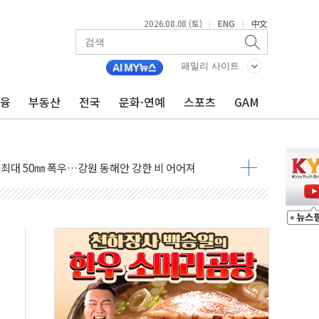
2026.08.08 (토)
ENG
中文
|
|
패밀리 사이트
금융
부동산
전국
문화·연예
스포츠
GAM
(8.10~8.14)
만지작…공습 한계·탄약 부족 현실화
 최대 50㎜ 폭우…강원 동해안 강한 비 어어져
…60대 환경미화원 수거차에 치여 사망
흉기 난동…60대 남성 2명 숨져
손해 보는 일 없게"…'결혼 페널티' 22개 과제 손본다
서 모터보트 전복…1명 사망·1명 실종
자 기림의 날 참석..."국제적 시민 연대로 목소리 내야"
질 중 실종 60대 나흘만에 숨진 채 발견
 흉기 살해 10대 아들 체포
 '뻔뻔' 받아친 정청래…제주 연설서 신경전 고조