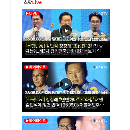
스팟
Live
[스팟Live] 김민석·정청래 ‘초접전’ 2차전 승
자는?...제3차 정기전국당원대회 후보자 인천
합동연설회 생중계 | 26.08.08
[스팟Live] 정청래 “뻔뻔하다”…‘화합’ 꺼낸
김민석에 정면 반격 | 26.08.08 더불어민주당
당대표·최고위원 후보 제주 합동연설회