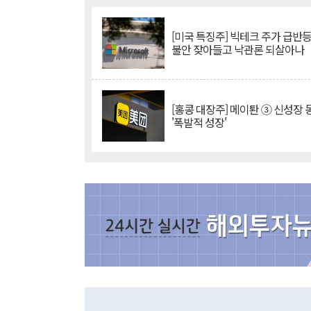
[미국 특징주] 빅테크 주가 급반등..
불안 잦아들고 낙관론 되살아나
[홍콩 대장주] 메이퇀 ③ 신성장
'폭발적 성장'