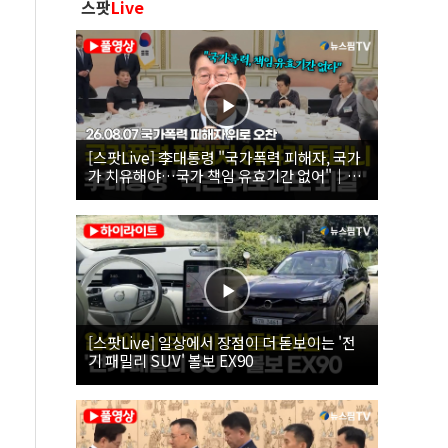
스팟
Live
[스팟Live] 李대통령 "국가폭력 피해자, 국가
가 치유해야…국가 책임 유효기간 없어"｜
26.08.07 국가폭력 피해자 위로 오찬
[스팟Live] 일상에서 장점이 더 돋보이는 '전
기 패밀리 SUV' 볼보 EX90