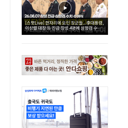
[스팟Live] 한자리에 모인 장군들...李대통령,
이상렬 대장 등 진급 장성 4명에 삼정검 수치
직접 수여｜26.08.07 장성 진급·삼정검 수치
수여식