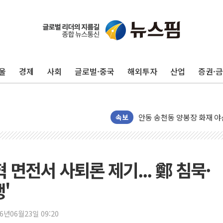
통합위, 'AI 포용사회'·'
코웨이, 2분기 영업익 25
[마감시황] 코스피, 7주 연속
울
경제
사회
글로벌·중국
해외투자
산업
증권·
중수청 임용설명회에 검사 11
[컨콜] 롯데케미칼, "하반기
안동 송천동 양봉장 화재 야산
목동8단지 현설에 대우·DL·
속보
호남반도체 산단 하루 65
[일본 증시] 닛케이, 레이저
[인사] 외교부
 면전서 사퇴론 제기... 鄭 침묵·
롯데케미칼, 2분기 영업익 1
'
외교부, 美 의원들 정통망법 
'세기의 거래', 인도 50조
26년06월23일 09:20
하나은행, 7일부터 비대면 