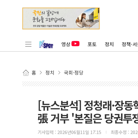
영상
포토
정치
정책·서
홈
정치
국회·정당
[뉴스분석] 정청래·장동혁
張 거부 '본질은 당권투쟁
기사입력 :
2026년06월11일 17:15
최종수정 :
20