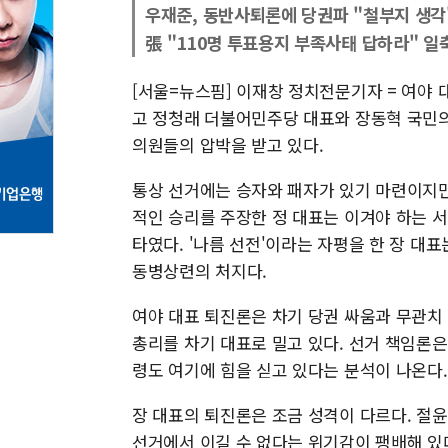
우재준, 동반사퇴론에 당권파 "철부지 생각
張 "110명 투표용지 부족사태 답하라" 일
[서울=뉴스핌] 이재창 정치전문기자 = 여야 
고 정청래 더불어민주당 대표와 장동혁 국민의
의원들의 압박을 받고 있다.
통상 선거에는 승자와 패자가 있기 마련이지만
적인 승리를 주장한 정 대표는 이겨야 하는 
타였다. '나름 선전'이라는 자평을 한 장 대
동병상련의 처지다.
여야 대표 퇴진론은 차기 당권 싸움과 무관치
총리를 차기 대표로 밀고 있다. 선거 책임론
령도 여기에 힘을 싣고 있다는 분석이 나온다.
장 대표의 퇴진론은 조금 성격이 다르다. 절윤
선거에서 이길 수 없다는 위기감이 팽배해 있