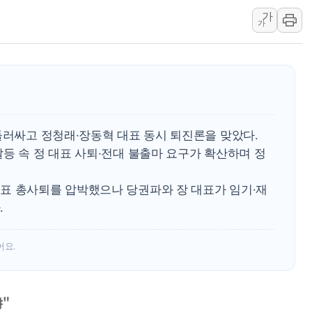
가
공진원, 맨시티 선수단에 한
가
GS25 '소비뇽레몬블랑하이
신세계百, 포트넘앤메이슨 
李대통령, 국가폭력 피해자
[기자수첩] ISA 개편, 국
美 태양광 수입장벽에 한화큐
둘러싸고 정청래·장동혁 대표 동시 퇴진론을 맞았다.
등 속 정 대표 사퇴·전대 불출마 요구가 확산하며 정
표 총사퇴를 압박했으나 당권파와 장 대표가 임기·재
.
어요.
야"