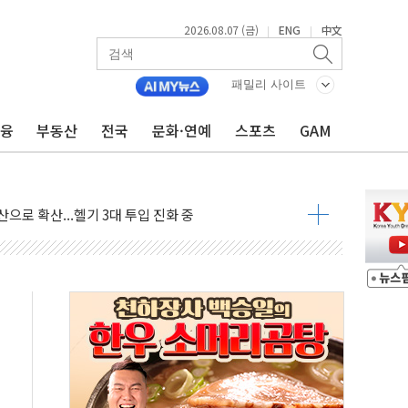
2026.08.07 (금)
ENG
中文
|
|
청년 자산격차 해소' 특위 출범…"소외되는 계층 없도록"
32억…신제품 효과에 실적 호조
패밀리 사이트
 하락…외국인 매도에 6258.77
금융
부동산
전국
문화·연예
스포츠
GAM
0명 등 1100명 참석...인사·처우 관심
 기초화학 가격 강세 완화"
으로 확산...헬기 3대 투입 진화 중
GS·현산 참여…'공사비 인상 차단' 조건
만톤 용수 필요…절반은 하수처리수로 공급한다
텍·SBG 실적 우려에 이틀째 하락...토픽스는 상승
101억 '흑자전환'
비판에 반박..."디지털 환경 변화에 따른 것"
원 규모 라팔 도입 속도...프랑스 인도에 판매 제안서 제출
주담대 신규 취급 중단