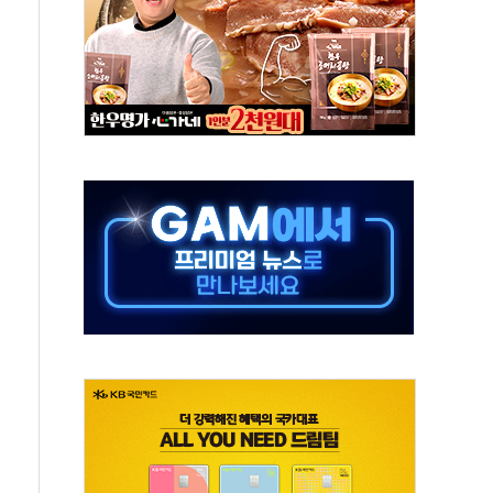
글 디자인 협업 제품 전달
볼', 레드닷 디자인 어워드 수상
9주년 여름 기획세트 출시
 청와대 초청 사과…"국가가 책임 다하겠다"
장 살리기보다 투자자 설득이 먼저
셀·OCI '반색'…비중국산 부담은 변수