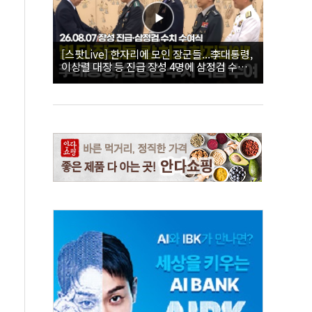
[스팟Live] 한자리에 모인 장군들...李대통령,
이상렬 대장 등 진급 장성 4명에 삼정검 수치
직접 수여｜26.08.07 장성 진급·삼정검 수치
수여식