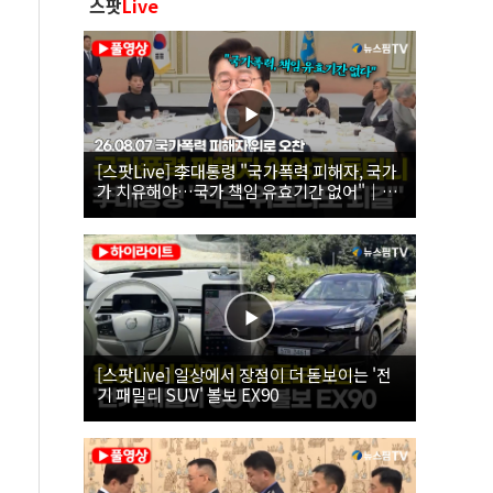
스팟
Live
[스팟Live] 李대통령 "국가폭력 피해자, 국가
가 치유해야…국가 책임 유효기간 없어"｜
26.08.07 국가폭력 피해자 위로 오찬
[스팟Live] 일상에서 장점이 더 돋보이는 '전
기 패밀리 SUV' 볼보 EX90