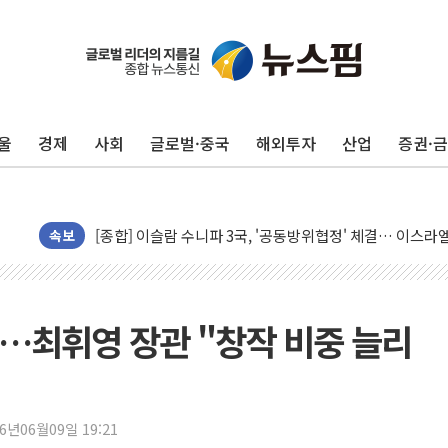
울
경제
사회
글로벌·중국
해외투자
산업
증권·
유럽증시, 美 고용 예상 밖 부진에 연준 금리 인상 가능성 
미 연준 매파 기세 꺾이나…고용 감소에 9월 동결 전망 우
[종합] 이슬람 수니파 3국, '공동방위협정' 체결… 이스라
트럼프, 백신·자폐증 행정명령 검토…"이르면 다음 주"
속보
美 항소법원, 백악관 무도회장 공사 중단 명령…트럼프 제
이란 핵심 원유 수출항 '하르그섬', 최근 1주일 이상 '올스
美 고용 쇼크에 엔화 장중 급등…시장은 "또 개입했나" 촉
…최휘영 장관 "창작 비중 늘리
[AI MY 뉴스] 뉴욕 반도체주 프리뷰...美 고용 쇼크에 반도
뉴욕증시 프리뷰, 美 고용 쇼크에 금리 인상 우려 후퇴…나
[종합] 美 7월 고용 2만3000명 감소 '쇼크'…9월 금리 인
26년06월09일 19:21
[사진] 이슬람 수니파 3개국, 공동방위협정 체결