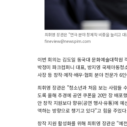
최휘영 장관은 "연극 분야 창제작 비중을 늘리고 대관료
fineview@newspim.com
이번 회의는 김도일 동국대 문화예술대학원 객
박정미 파크컴퍼니 대표, 방지영 국제아동청
사장 등 창작·제작·배우·협회 분야 전문가 6
최휘영 장관은 "청소년과 처음 보는 사람들 수
도록 올해 추경에 공연 쿠폰을 20만 장 배포했
안 창작 지원보다 향유(공연 행사·유통)에 예
액하는 방향으로 챙기고 있다"고 힘을 주었다
창작 지원 활성화를 위해 최휘영 장관은 "예