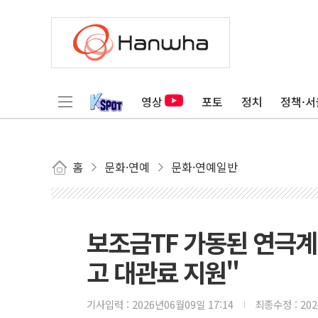
영상
포토
정치
정책·서
홈
문화·연예
문화·연예일반
보조금TF 가동된 연극계
고 대관료 지원"
기사입력 :
2026년06월09일 17:14
최종수정 :
20