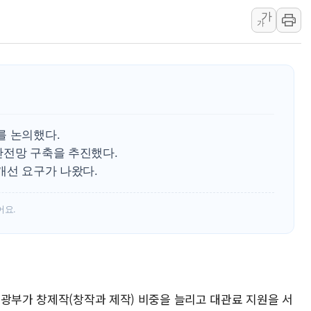
가
뉴욕증시 개장 전 특징주...아틀라시안·클라우드플레어
가
보훈부, 미 DPAA와 MOU… "6·25 미군 실종자 7359명
트럼프 "금리 내려야"…파월 때와 달리 워시엔 톤 낮춰
특정 정치인 측근 포항시 정책특보 내정설...포항시 '시끌'
李 "해남 태양광, 대한민국 다음 100년 밑거름…수도권 집
李 대통령, '6시간 마라톤 부동산 2차 회의' 주재… "전폭
를 논의했다.
트럼프, 中 겨냥 폴리실리콘 관세 15% 부과…美 태양광주
안전망 구축을 추진했다.
[사진] 빈살만과 에르도안의 만남
개선 요구가 나왔다.
이란와이어 "이란 최고지도자 위독…곧 사망해도 놀랍지 
어요.
관광부가 창제작(창작과 제작) 비중을 늘리고 대관료 지원을 서