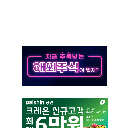
·태양광주↑ VS 트레이드데스크·웬디스↓
 끝까지 찾겠다"
중 완화 전환점"
적 공급 확대·속도전 총력"
 급등
않아"