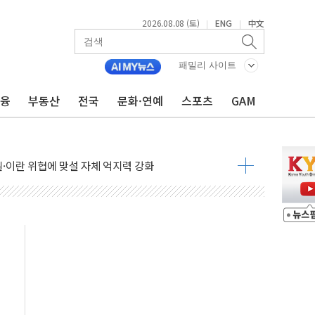
2026.08.08 (토)
ENG
中文
|
|
패밀리 사이트
금융
부동산
전국
문화·연예
스포츠
GAM
낮아지며 상승… STOXX 600 지수는 나흘 연속 최고치
세
엘·이란 위협에 맞설 자체 억지력 강화
동
톱'… 美 해상봉쇄 영향
각
체주 '활짝'
스닥 선물 1%대 상승
상 기대 후퇴