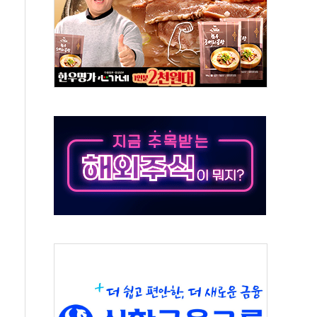
규모의 AI 데이터센터 건설 추진
층 안부에 AI 활용…이주노동자 폭염 방치, 국격 훼손"
 수시 통화…독립성 논란 재점화
 절정…주말 주춤 후 다시 불볕더위
 AIDC 수익성 기대"
하는 정책은 무용…성역 없는 국정 개선 집행"
와 농촌 창업기업 15곳 키운다
년 전략적 제휴…HBM 특허 분쟁 종결
 도구 아닌 동료"…현업 중심 AX 가속