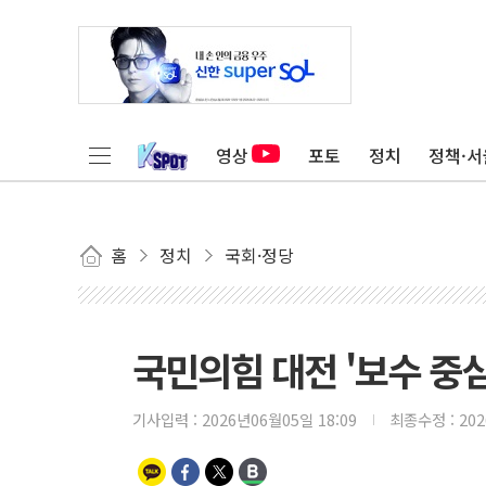
영상
포토
정치
정책·서
홈
정치
국회·정당
국민의힘 대전 '보수 중
기사입력 :
2026년06월05일 18:09
최종수정 :
20