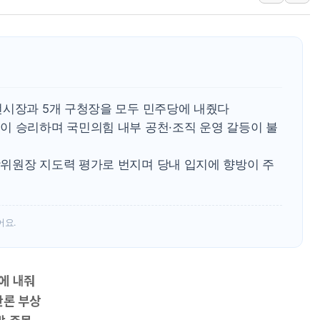
日, 아키타에 일본 최대 
[종합] 李대통령 "취약계
트럼프, 워시 연준의장과
'40도 극한 폭염' 내일
[컨콜] LG유플러스, "파주
전시장과 5개 구청장을 모두 민주당에 내줬다
李대통령 "국민 체감 못 
이 승리하며 국민의힘 내부 공천·조직 운영 갈등이 불
현대백화점그룹, 농식품부
위원장 지도력 평가로 번지며 당내 입지에 향방이 주
삼성전자, 넷리스트와 5
한국앤컴퍼니그룹, "AI는
어요.
에 내줘
판론 부상