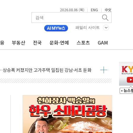
2026.08.06 (목)
ENG
中文
|
|
패밀리 사이트
금융
부동산
전국
문화·연예
스포츠
GAM
DNA 백신 플랫폼' 美 특허 확보
관 이전' 대응 '맞손'
↑…상승폭 커졌지만 고가주택 밀집된 강남·서초 둔화
압변압기 첫 공급...국가 전력망에 첫 입성
대대적 인상 계획...업계 파장 예고
업익 14.2% 감소…"온라인 사업으로 성장"
 투표' 요구...친청계 응집력 '희석' 전략 통할까
현대 테라타워 구리갈매' 공급
…'매출 절반' 실리콘 반등에 하반기 기대
치 프레임에 졸속 추진…'잼데믹' 안보까지 몰고 와"
재개해야 여론조사 51.9%…그것이 국민의 뜻"