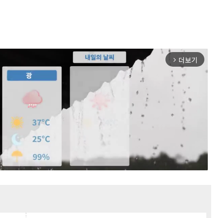
더보기
arrow_forward_ios
Mute