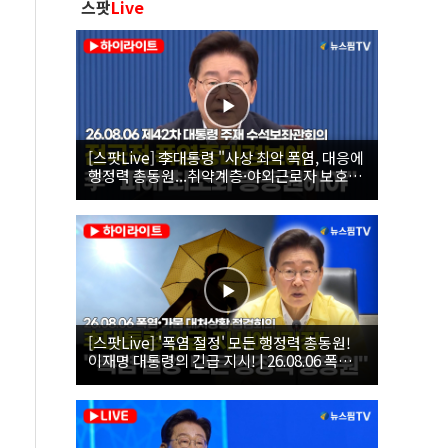
스팟
Live
[스팟Live] 李대통령 "사상 최악 폭염, 대응에
행정력 총동원...취약계층·야외근로자 보호에
힘써야"｜26.08.06 제42차 대통령 주재 수석
보좌관회의
[스팟Live] '폭염 절정' 모든 행정력 총동원!
이재명 대통령의 긴급 지시! | 26.08.06 폭염•
가뭄 대처상황 점검회의