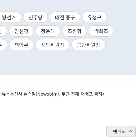
지방선거
민주당
대전 중구
유성구
선
김선광
정용래
조원휘
박희조
수
책임론
시당위원장
공관위원장
뉴스통신사 뉴스핌(Newspim), 무단 전재-재배포 금지>
맨위로