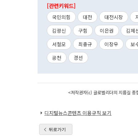
[관련키워드]
국민의힘
대전
대전시장
김광신
구힘
이은권
김제
서철모
최충규
이장우
보
공천
경선
<저작권자(c) 글로벌리더의 지름길 종합
디지털뉴스콘텐츠 이용규칙 보기
뒤로가기