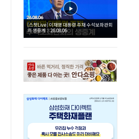
[스팟Live] 이재명 대통령 주재 수석보좌관회
의 생중계｜26.08.06