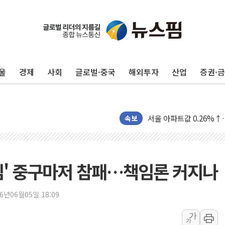
울
경제
사회
글로벌·중국
해외투자
산업
증권·
진원생명과학, '코로나19 
경북도·대구시 '2차 공공기
서울 아파트값 0.26%
효성중공업, 덴마크에 초고
속보
딥시크, AI 서비스 가격 
CJ프레시웨이, 2분기 영
초박빙 경선에 친명계 '추가
심' 중구마저 참패…책임론 커지나
구리시 입주업종 확대…'
KCC, 실적은 주춤했지만
26년06월05일 18:09
정점식 "사관학교 통합 정
가
가
장동혁 "李대통령 재판 