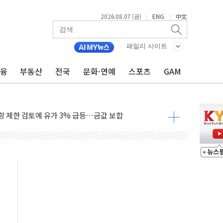
2026.08.07 (금)
ENG
中文
|
|
행정명령 서명…출생시민권 제한 재시동
군수품 부족설 일축 "막대한 무기 보유"
패밀리 사이트
 귀환 조짐에 전월세시장 '긴장'
금융
부동산
전국
문화·연예
스포츠
GAM
교환·재매수·다운사이징 '저울질'
어…다음 과제는 '외형 확대'
항 제한 검토에 유가 3% 급등…금값 보합
다우 5거래일 랠리 '마침표'
합의 막바지.."美와 직접 협상 없어"
·김민석 후보 - 8월 7일
2차 회의…주택 공급 대책 막바지 조율할 듯
자회견·주요 정당 - 8월 7일
통항 제한 추진…美 "통행 막을 권한 없어"
분 상승… "2분기 기업 순이익 21% 증가" 전망