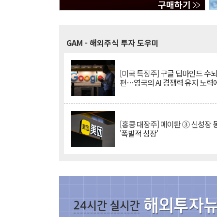
GAM
- 해외주식 투자 도우미
[미국 특징주] 구글 딥마인드 수
편…영국의 AI 경쟁력 유지 노력
[홍콩 대장주] 메이퇀 ③ 신성장
'폭발적 성장'