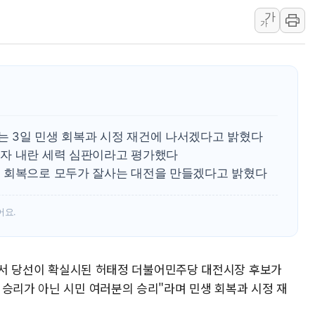
가
리투아니아 국방 "러, 우크라 드론
가
구광모, 내주 실리콘밸리서 젠슨 황
뉴욕증시 개장 전 특징주...모더
김정관 장관 "영업이익 N% 성과
뉴욕증시 프리뷰, 미 주가선물 AI
청와대, 북한 단거리 탄도미사일 발
 3일 민생 회복과 시정 재건에 나서겠다고 밝혔다
자 내란 세력 심판이라고 평가했다
 회복으로 모두가 잘사는 대전을 만들겠다고 밝혔다
어요.
거에서 당선이 확실시된 허태정 더불어민주당 대전시장 후보가
 승리가 아닌 시민 여러분의 승리"라며 민생 회복과 시정 재