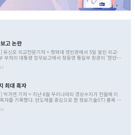
보고 논란
] 유신모 외교전문기자 = 청와대 영빈관에서 5일 열린 외교·
부 부처의 대통령 업무보고에서 정동영 통일부 장관의 '한반도
 구상'과 업무보고 발언이 논란을 빚고 있다. 이날 정 장관의
10
정부 내 조율을 거치지 않은 사안을 정책으로 추진하겠다고 공
는가 하면 사실 관계에 맞지 않은 설명도 있었다. 이재명 대통
로 신중을 기해 달라고 경고했고, 조현 외교부 장관은 '이상
지 최대 흑자
 근거한 비현실적 구상'이라는 비판을 내놨다. 그동안 정 장
책 관련 발언이 물의를 빚은 적은 여러 번 있지만 대통령과 유
] 박가연 기자 = 지난 6월 우리나라의 경상수지가 전월에 이
이 공개적으로 부정적 입장을 표명한 것은 이례적이다. 정 장
 흑자를 기록했다. 반도체를 중심으로 한 정보기술(IT) 품목 수
대북 접근법과 월권을 제어해야 한다는 목소리도 높아지고 있
간 상품수출이 처음으로 1000억달러를 넘어선 영향이다. [자
00
 따르
기자간담회를 하고 있다. [사진=통일부] 2026.07.23 ◆통일
 경상수지는 497억3000만달러 흑자로 집계됐다. 전월(386억
 넘어선 주장 정 장관은 이날 업무보고에서 '한반도 평화공존
)에 이어 두 달 연속 월간 기준 역대 최대 기록을 갈아치웠다.
 설명하면서 이재명 정부 2년차 핵심 과제로 상호 존중·평화
해 상반기 누적 경상수지 흑자는 1910억1000만달러를 기록
·핵 없는 한반도 등 3대 기본 방향을 제시했다. 정 장관은 "대
지 흑자를 견인한 것은 상품수지다. 6월 상품수지는 478억