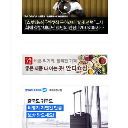
[스팟Live] "전셋집 구하려다 월세 선택"...사
회에 첫발 내디딘 청년의 한탄 | 26.08.06 서울
시 부동산 대토론회