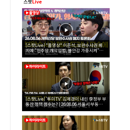
스팟
Live
[스팟Live] *풀영상* 이준석, 보완수사권 폐
지에 "민주당 개악입법, 불안감 가중시켜"｜
26.08.06 개혁신당 보완수사권 폐지 토론회
[스팟Live] '투미TV' 김제경이 내린 李정부 부
동산 정책 점수는? | 26.08.06 서울시 부동산
대토론회