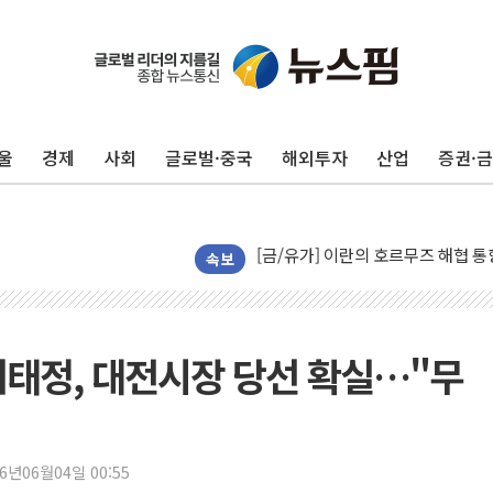
트럼프, '원정출산 시민권 차단' 
트럼프 "이란전 조만간 끝날 것"…
"세금 부담 덜자"…비거주 1주택자
울
경제
사회
글로벌·중국
해외투자
산업
증권·
세금 부담 커진 고가 1주택자…맞
현대리바트, 원가 개선으로 실적 방
[금/유가] 이란의 호르무즈 해협 통
뉴욕증시, 유가·금리 부담에 하락…
속보
이란, 오만과 호르무즈 해협 재개방 
[민주 당권주자 일정] 송영길·정청래
李대통령, 오늘 부동산 정책 점검 
 허태정, 대전시장 당선 확실…"무
[오늘의 정치일정] 8월 7일(금)
[오늘의 국회일정] 상임위·세미나·기
이란, 美·이스라엘 선박 호르무즈 
26년06월04일 00:55
유럽증시, 견조한 실적 소화하며 대부