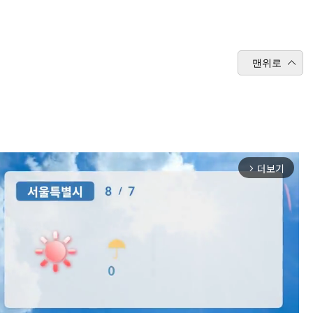
맨위로
더보기
arrow_forward_ios