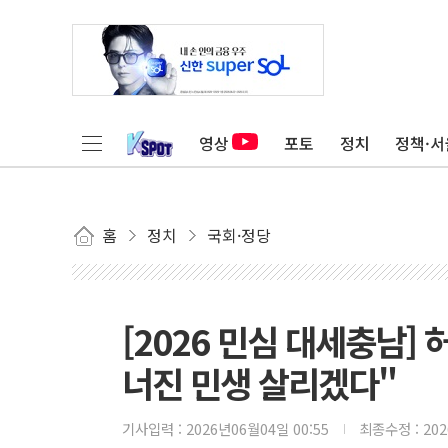
영상
포토
정치
정책·서
홈
정치
국회·정당
[2026 민심 대세충남]
너진 민생 살리겠다"
기사입력 :
2026년06월04일 00:55
최종수정 :
20