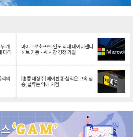
Mute
뇌부 개
마이크로소프트, 인도 최대 데이터센터
에 타격
허브 가동…AI 시장 경쟁 가열
 동력의
[홍콩 대장주] 메이퇀② 실적은 고속 상
승, 밸류는 역대 저점