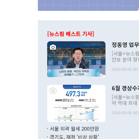
[뉴스핌 베스트 기사]
정동영 업무
[서울=뉴스핌
안보 분야 정
평화공존 발전
2026-08-06 06:
발언 중에는 
언한 것이 있
령은 공개적으
6월 경상수
주의적 희망에
관의 대북 정
[서울=뉴스핌
관 부처 장관
어 역대 최대
관의 무리한 
출 호조로 월
다. [정동영 통일부 장관이 지난달 23일 오후 서울 종로구 정부서울청사에
2026-08-06 08:
료=한국은행] 한국은행이 6일 발표한 '2026년 6월 국제수지(잠정)'에
서 취임 1주년 
면 지난 6월
부 장관 권한
1000만달러
서울 외곽 월세 200만원
발전 구상'을
이에 따라 올
적 갈등 해결
경기도, 재정 '비상 상황'
했다. 경상수