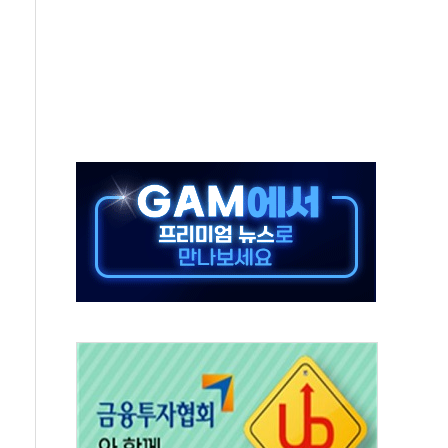
으로 나토 회원국 공격 검토… 거짓 깃발 작전"
 재회…로봇·AI 데이터센터·모빌리티 구체화
나·아이온큐·도어대시↑ VS 샌디스크·피그마·앱러빈↓
급 반대…상법·자본시장법 개정 논의"
주 차익실현 속 혼조세...웨스턴디지털·샌디스크↓
사에 긴급 안보 점검회의