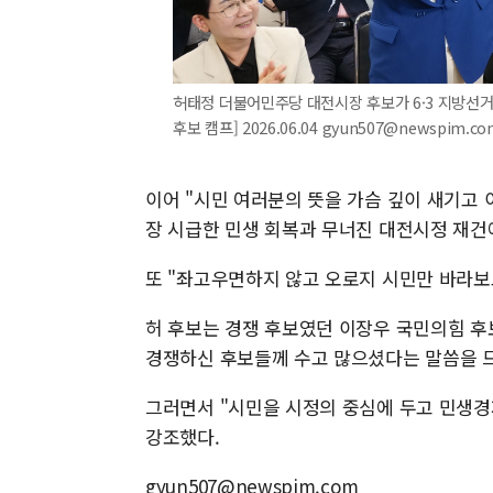
허태정 더불어민주당 대전시장 후보가 6·3 지방선거
후보 캠프] 2026.06.04 gyun507@newspim.co
이어 "시민 여러분의 뜻을 가슴 깊이 새기고 
장 시급한 민생 회복과 무너진 대전시정 재건
또 "좌고우면하지 않고 오로지 시민만 바라보
허 후보는 경쟁 후보였던 이장우 국민의힘 후
경쟁하신 후보들께 수고 많으셨다는 말씀을 드
그러면서 "시민을 시정의 중심에 두고 민생경
강조했다.
gyun507@newspim.com