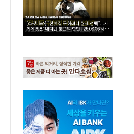
[스팟Live] "전셋집 구하려다 월세 선택"...사
회에 첫발 내디딘 청년의 한탄 | 26.08.06 서울
시 부동산 대토론회