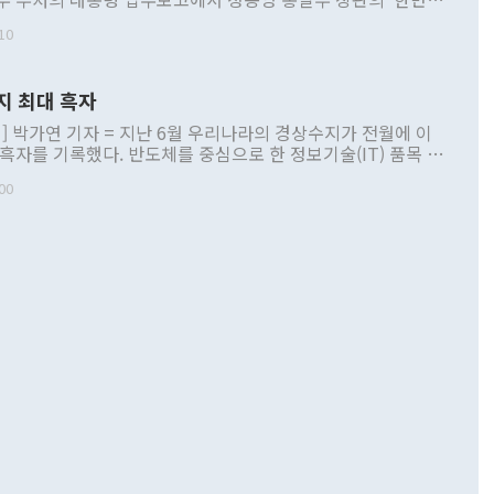
 구상'과 업무보고 발언이 논란을 빚고 있다. 이날 정 장관의
10
정부 내 조율을 거치지 않은 사안을 정책으로 추진하겠다고 공
는가 하면 사실 관계에 맞지 않은 설명도 있었다. 이재명 대통
로 신중을 기해 달라고 경고했고, 조현 외교부 장관은 '이상
지 최대 흑자
 근거한 비현실적 구상'이라는 비판을 내놨다. 그동안 정 장
책 관련 발언이 물의를 빚은 적은 여러 번 있지만 대통령과 유
] 박가연 기자 = 지난 6월 우리나라의 경상수지가 전월에 이
이 공개적으로 부정적 입장을 표명한 것은 이례적이다. 정 장
 흑자를 기록했다. 반도체를 중심으로 한 정보기술(IT) 품목 수
대북 접근법과 월권을 제어해야 한다는 목소리도 높아지고 있
간 상품수출이 처음으로 1000억달러를 넘어선 영향이다. [자
00
 따르
기자간담회를 하고 있다. [사진=통일부] 2026.07.23 ◆통일
 경상수지는 497억3000만달러 흑자로 집계됐다. 전월(386억
 넘어선 주장 정 장관은 이날 업무보고에서 '한반도 평화공존
)에 이어 두 달 연속 월간 기준 역대 최대 기록을 갈아치웠다.
 설명하면서 이재명 정부 2년차 핵심 과제로 상호 존중·평화
해 상반기 누적 경상수지 흑자는 1910억1000만달러를 기록
·핵 없는 한반도 등 3대 기본 방향을 제시했다. 정 장관은 "대
지 흑자를 견인한 것은 상품수지다. 6월 상품수지는 478억
언어는 멈춰야 한다"면서 주적 용어 대체를 주장했다. 지난 25
 흑자를 기록하며 전월에 이어 역대 최대를 다시 썼다. 국제수
D(완전하고 검증가능하며 되돌릴 수 없는 비핵화) 구도는 이미
수출은 1123억7000만달러로 전년 동월 대비 84.5% 증가하
했다. 또 "현 시점에서 흘러간 선(先)비핵화만 되뇌는 것은
 처음으로 1000억달러를 넘어섰다. 상품수입은 644억8000만
 데 힘이 되지 않는다"고 주장했다. 정 장관은 또 "정전 체제
6% 늘었다. 통관 기준으로는 반도체 수출이 전년 동월 대비
로 바꾸는 논의에 착수하겠다"면서 "북·미 정상회담 견인과
증했고 컴퓨터·주변기기(SSD)는 282.7% 증가했다. IT 품목
화의 동력을 확보하기 위해 최선을 다할 것"이라고 말했다. 하
.4% 늘었으며 비IT 품목도 ▲석유제품(47.5%) ▲화공품
령은 정 장관의 구상에 대부분 제동을 걸었다. 이 대통령은 "평
▲철강제품(17.9%) ▲승용차(6.1%) 등을 중심으로 18.6% 증가
 정치적으로 악용되는 측면이 있다"며 "많이 조심하셔야 한
준 수입은 ▲원자재(30.5%) ▲자본재(35.3%) ▲소비재
다. 북한을 다른 이름으로 불러야 한다는 주장에는 "표현에 꼬
가 모두 늘었다. 서비스수지는 12억9000만달러 적자를 기록해 전
정쟁으로 휘몰아 들어가면 원래 하고자 했던 데에서 오히려 나
000만달러)보다 적자 폭이 확대됐다. 여행수지는 외국인 입국자