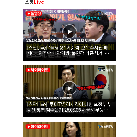
스팟
Live
[스팟Live] *풀영상* 이준석, 보완수사권 폐
지에 "민주당 개악입법, 불안감 가중시켜"｜
26.08.06 개혁신당 보완수사권 폐지 토론회
[스팟Live] '투미TV' 김제경이 내린 李정부 부
동산 정책 점수는? | 26.08.06 서울시 부동산
대토론회