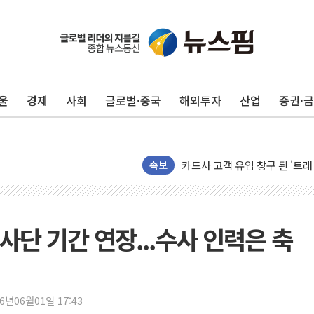
울
경제
사회
글로벌·중국
해외투자
산업
증권·
[뉴스핌 이 시각 PICK] 李, 오
카드사 고객 유입 창구 된 '트
제나벨, 배우 공승연 브랜드 모
속보
트럼프, 폴리실리콘·태양광에 1
[채권/외환] 국제유가 급등에 
트럼프, '원정출산 시민권 차
단 기간 연장...수사 인력은 축
트럼프 "이란전 조만간 끝날 것
현대리바트, 원가 개선으로 실적
"세금 부담 덜자"…비거주 1주
26년06월01일 17:43
세금 부담 커진 고가 1주택자