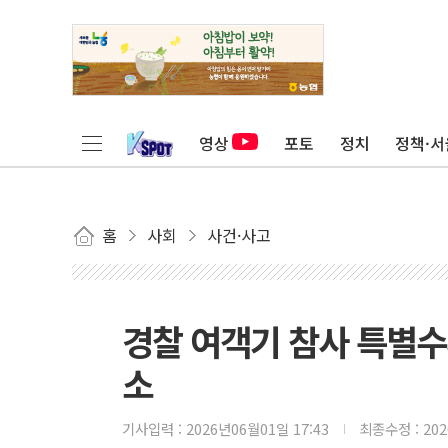
영상
포토
정치
정책·서
홈
사회
사건·사고
경찰 여객기 참사 특별수사
소
기사입력 :
2026년06월01일 17:43
최종수정 :
20