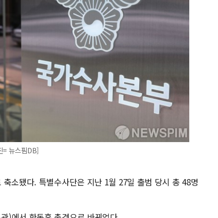
= 뉴스핌DB]
축소됐다. 특별수사단은 지난 1월 27일 출범 당시 총 48명
관)에서 한동훈 총경으로 바뀌었다.