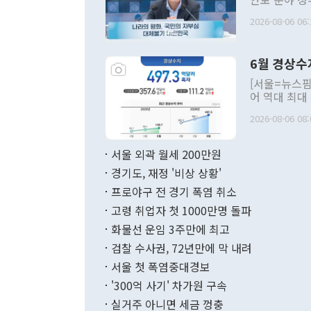
평화공존 발전
2026-08-06 06:
발언 중에는 
언한 것이 있
령은 공개적으
6월 경상수
주의적 희망에
관의 대북 정
[서울=뉴스핌
관 부처 장관
어 역대 최대
관의 무리한 
출 호조로 월
다. [정동영 통일부 장관이 지난달 23일 오후 서울 종로구 정부서울청사에
2026-08-06 08:
료=한국은행] 한국은행이 6일 발표한 '2026년 6월 국제수지(잠정)'에
서 취임 1주년 
면 지난 6월
부 장관 권한
1000만달러
서울 외곽 월세 200만원
발전 구상'을
이에 따라 올
적 갈등 해결
경기도, 재정 '비상 상황'
했다. 경상수
결과 혐오의 
9000만달러
프로야구 전 경기 폭염 취소
년간의 CVI
지 기준 상품
고령 취업자 첫 1000만명 돌파
무너졌다고도 
며 월간 기준
현실을 바꾸는
달러로 38.
화물선 운임 3주만에 최고
를 평화 체제
196.9% 급
검찰 수사권, 72년만에 막 내려
함께 4자 대
수출은 160
지만 이 대통
서울 첫 폭염중대경보
(18.6%) 
화공존 정책이
했다. 통관 기
'300억 사기' 차가원 구속
다"고 지적했
(16.4%)
투리가 잡혀 
실거주 아니면 세금 껑충
월(-10억9