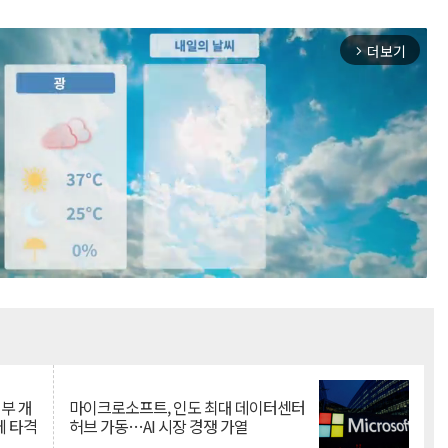
더보기
arrow_forward_ios
Mute
뇌부 개
마이크로소프트, 인도 최대 데이터센터
에 타격
허브 가동…AI 시장 경쟁 가열