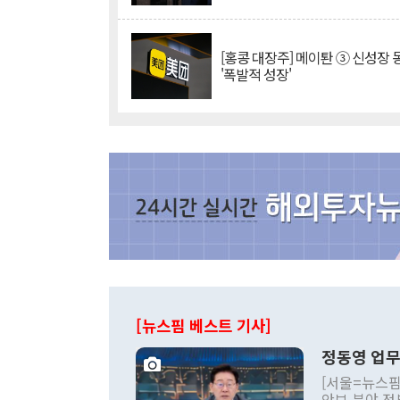
[홍콩 대장주] 메이퇀 ③ 신성장
'폭발적 성장'
[뉴스핌 베스트 기사]
정동영 업무
[서울=뉴스핌
안보 분야 정