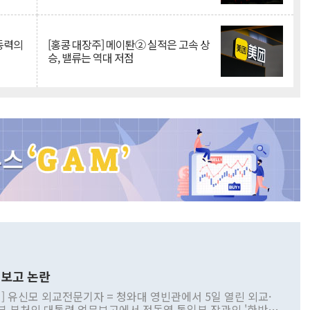
 동력의
[홍콩 대장주] 메이퇀② 실적은 고속 상
승, 밸류는 역대 저점
보고 논란
] 유신모 외교전문기자 = 청와대 영빈관에서 5일 열린 외교·
부 부처의 대통령 업무보고에서 정동영 통일부 장관의 '한반도