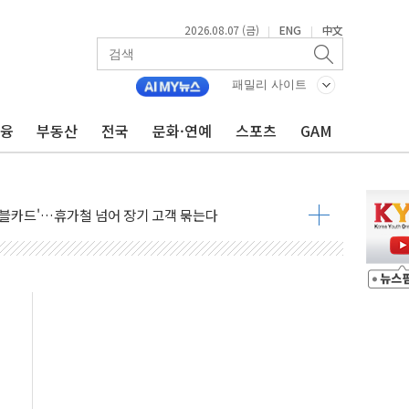
2026.08.07 (금)
ENG
中文
|
|
패밀리 사이트
금융
부동산
전국
문화·연예
스포츠
GAM
늘 부동산 2차 회의 外
래블카드'…휴가철 넘어 장기 고객 묶는다
델 발탁… 부산 광안서 약국 팝업스토어 운영
5% 관세…한국 등엔 '합산 상한' 적용
미 국채금리·달러 동반 상승…시장, 美 고용지표 촉각
단' 행정명령 서명…출생시민권 제한 재시동
"…군수품 부족설 일축 "막대한 무기 보유"
 방어…다음 과제는 '외형 확대'
택자 귀환 조짐에 전월세시장 '긴장'
…맞교환·재매수·다운사이징 '저울질'