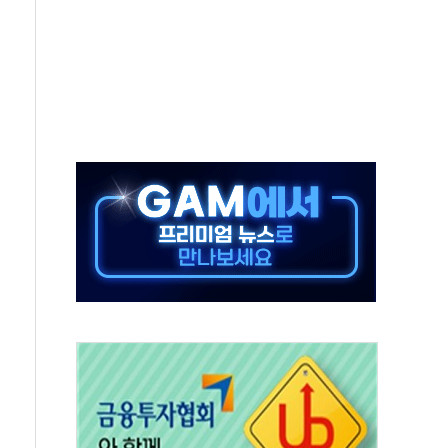
협 통항 제한 검토에 유가 3% 급등…금값 보합
락…다우 5거래일 랠리 '마침표'
개방 합의 막바지.."美와 직접 협상 없어"
청래·김민석 후보 - 8월 7일
산정책 2차 점검회의…주택 공급 대책 막바지 조율
나·기자회견·주요 정당 - 8월 7일
즈 통항 제한 추진…美 "통행 막을 권한 없어"
 대부분 상승… "2분기 기업 순이익 21% 증가" 전망
드론으로 나토 회원국 공격 검토… 거짓 깃발 작전"