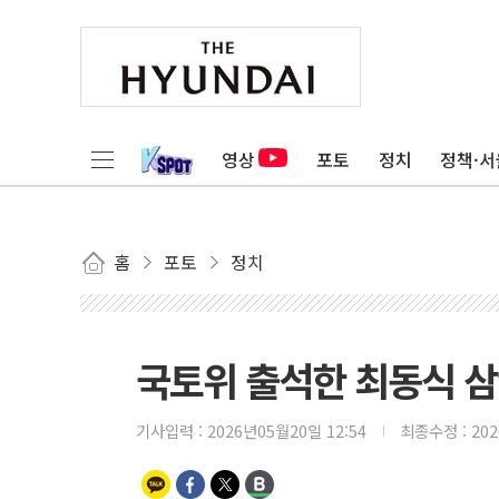
영상
포토
정치
정책·서
홈
포토
정치
국토위 출석한 최동식 삼
기사입력 :
2026년05월20일 12:54
최종수정 :
20