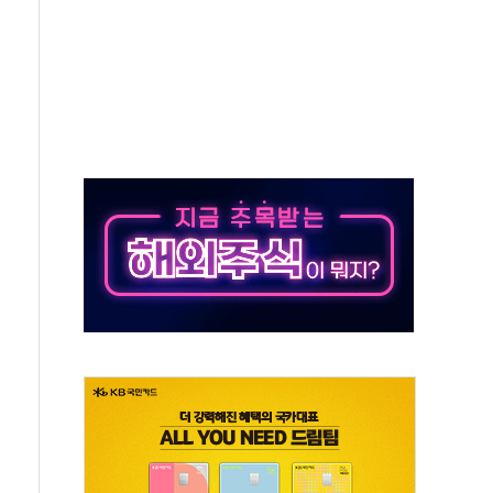
 노선 재개...3년 2개월 만
규모 美 전력 케이블 수주
주 동반 강세…배터리3사 일제히 상승
대 구로병원과 AI 정밀의료 협력
택 3년 더...중기부, '피터팬 증후군' 완화 나선다
 흑자 전환·LFP 공급 본격화에 15%대 급등
 8월 7일]