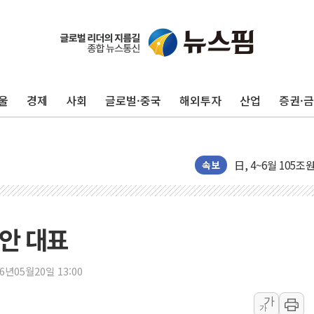
창호 교체하다 난간
장동혁 "규제와 대
울
경제
사회
글로벌·중국
해외투자
산업
증권·
[속보] 종합특검, 
AI에 승부 건 네
日, 4~6월 105조
오렌지플래닛 창업
속보
경찰, '300억대 
[속보] '해병 순직
경찰, '강북구 오피
안 대표
전국 그늘막 4만개 
"취약계층에 더 가
26년05월20일 13:00
美·日 환율공조에 
가
가
구리값 사상 최고치