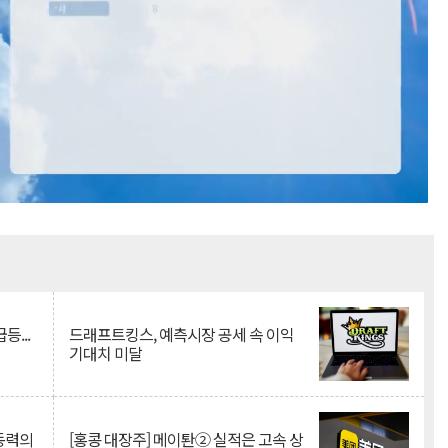
Mute
등...
드래프트킹스, 예측시장 공세 속 이익
기대치 미달
 동력의
[홍콩 대장주] 메이퇀② 실적은 고속 상