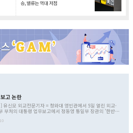
승, 밸류는 역대 저점
보고 논란
] 유신모 외교전문기자 = 청와대 영빈관에서 5일 열린 외교·
부 부처의 대통령 업무보고에서 정동영 통일부 장관의 '한반도
 구상'과 업무보고 발언이 논란을 빚고 있다. 이날 정 장관의
10
정부 내 조율을 거치지 않은 사안을 정책으로 추진하겠다고 공
는가 하면 사실 관계에 맞지 않은 설명도 있었다. 이재명 대통