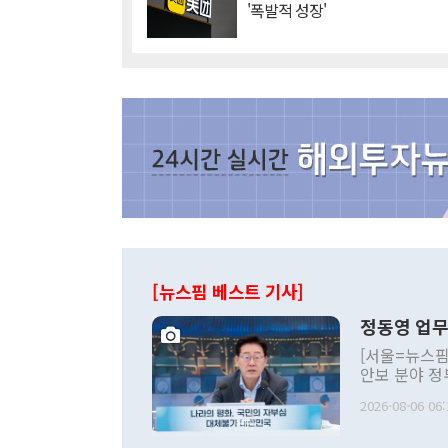
'폭발적 성장'
[뉴스핌 베스트 기사]
정동영 업무
[서울=뉴스핌
안보 분야 정
평화공존 발전
2026-08-06 06:
발언 중에는 
언한 것이 있