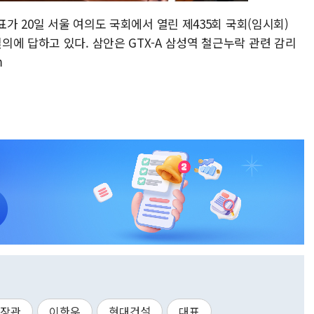
표가 20일 서울 여의도 국회에서 열린 제435회 국회(임시회)
에 답하고 있다. 삼안은 GTX-A 삼성역 철근누락 관련 감리
m
 장관
이한우
현대건설
대표