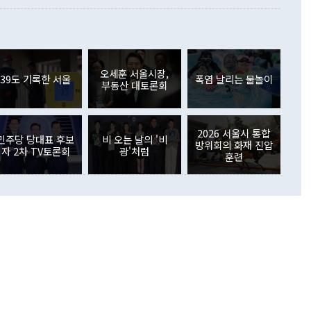
 사후 브리핑에서 정 장관이 언급한 '4자 회담'에 대해 "이상
이 늘어난 데다 전월 분기배당에 따른 기저효과로 배당지급이
 어떤 희망이라 하더라도 그건 아직 조율되지 않은 방법"이
6000만달러 흑자를 나타냈다. 금융계정 순자산은 6월 중 467
들께서 디스카운트해 주시면 좋겠다"고 선을 그었다. 정 장관
러 증가해 월간 기준 역대 최대 증가 폭을 기록했다. 종전 최대
아 블라디보스토크에서 열리는 '동방경제포럼(EEF)'을 언급하
월(369억9000만달러)을 넘어선 것이다. 직접투자에서는 내국
원에서 (참석을) 검토하고 있다"고 발언한 데 대해서도 조 장관
가 80억1000만달러, 외국인의 국내투자가 46억3000만달러
외교부의 몫"이라며 "아직 거기까지 진도가 나가지 않았다"고
오세훈 서울시장,
. 증권투자에서는 외국인의 국내 주식 매도세가 이어졌다. 외
39도 기록한 서울
폭염 날리는 물놀이
부동산 대토론회
장관이 이날 소개한 대북 구상과 설명은 정부 내 조율을 거치지
주식 투자는 차익실현 매도 등의 영향으로 316억1000만달러
서 문제가 있다. 특히 주적 표현 대체와 국호 사용, 9·19 군
(-310억5000만달러)에 이어 역대 최대 순매도 기록을 다시
 4자회담 추진 등은 통일부 장관이 결정할 사안이 아니어서 월
국인의 국내 채권투자는 세계국채지수(WGBI) 자금 유입에도
이 나오고 있다. 이 대통령은 정 장관의 업무보고를 듣고 난
도래 영향으로 증가 폭이 줄어든 52억9000만달러를 기록했
2026 서울시 통합
무보고에 발표했다고 승인난 건 아니다"라고 재차 확인했다. 정
민주당 당대표 후보
비 오는 날의 '비
 해외 증권투자는 주식을 중심으로 35억6000만달러 증가했
방위회의 화재 진압
자 2차 TV토론회
광'처럼
통은 "정 장관의 발언 내용은 대부분 국가안전보장회의(NSC)
newspim.com
훈련
된 사안이 아닌 정 장관의 개인적 생각에 가깝다"며 "안보 관
이 정부의 공식 정책이 아닌 사안을 추진하겠다고 업무보고를
 면전에서 '국군통수권자가 나서야 한다'고 주장한 것은 심각
 5일 청와대 영빈관에서 열린 통일
 외교 안보 부처 업무보고에서 발언하고 있다. [사진=청와대]
장이 현 시점에서 이미 참고가 될 수 없는 과거의 경험 또는 사
식에 기반하고 있다는 것이다. 정 장관이 주장하는 구상은 급
 있는 북한의 전략과 한반도 및 국제 정세를 전혀 반영하지
 비판이 제기되고 있다. 정 장관이 "흘러간 선(先)비핵화만
현실을 바꾸지 못한다"고 언급한 것은 지금까지의 대북 접근
 있다. 북핵 위기 발발 이후 지금까지 모든 핵 협상에서 한국