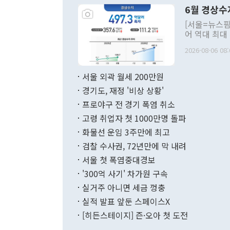
령은 공개적으
6월 경상수
주의적 희망에
관의 대북 정
[서울=뉴스핌
관 부처 장관
어 역대 최대
관의 무리한 
출 호조로 월
다. [정동영 통일부 장관이 지난달 23일 오후 서울 종로구 정부서울청사에
2026-08-06 08:
료=한국은행] 한국은행이 6일 발표한 '2026년 6월 국제수지(잠정)'에
서 취임 1주년 
면 지난 6월
부 장관 권한
1000만달러
서울 외곽 월세 200만원
발전 구상'을
이에 따라 올
적 갈등 해결
경기도, 재정 '비상 상황'
했다. 경상수
결과 혐오의 
9000만달러
프로야구 전 경기 폭염 취소
년간의 CVI
지 기준 상품
고령 취업자 첫 1000만명 돌파
무너졌다고도 
며 월간 기준
현실을 바꾸는
달러로 38.
화물선 운임 3주만에 최고
를 평화 체제
196.9% 급
검찰 수사권, 72년만에 막 내려
함께 4자 대
수출은 160
지만 이 대통
서울 첫 폭염중대경보
(18.6%) 
화공존 정책이
했다. 통관 기
'300억 사기' 차가원 구속
다"고 지적했
(16.4%)
투리가 잡혀 
실거주 아니면 세금 껑충
월(-10억9
쁜 상황이 초
증가와 유류할
실적 발표 앞둔 스페이스X
9·19 군사
기록했지만 
[히든스테이지] 즌·오아 첫 도전
"우리의 선의
로 전환됐다.
으로 약간의 의문
를 기록해 전