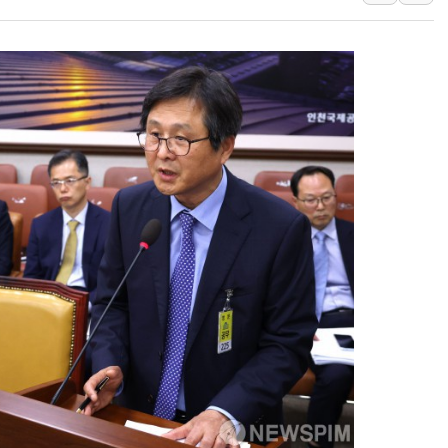
에어프레미아, 호치민
티엠씨, 220억원 
[특징주] 2차전지
디티앤씨알오, 고려
中企 졸업해도 세제혜
[특징주] 엘앤에프,
[글로벌 마켓 리포트