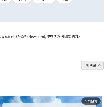
뉴스통신사 뉴스핌(Newspim), 무단 전재-재배포 금지>
맨위로
더보기
arrow_forward_ios