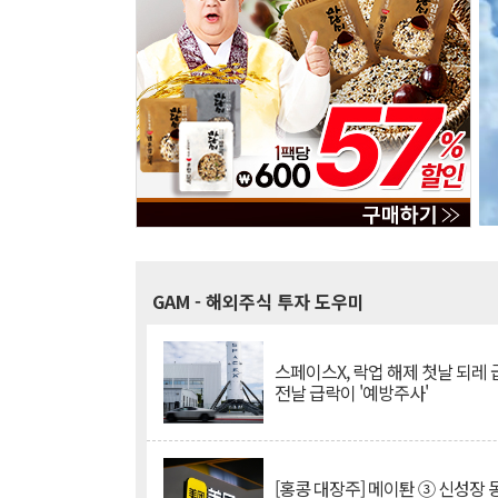
GAM
- 해외주식 투자 도우미
스페이스X, 락업 해제 첫날 되레 급
전날 급락이 '예방주사'
[홍콩 대장주] 메이퇀 ③ 신성장