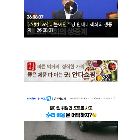
[스팟Live] 더불어민주당 원내대책회의 생중
계｜26.08.07