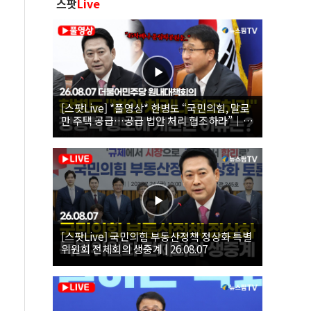
스팟
Live
[스팟Live] *풀영상* 한병도 “국민의힘, 말로
만 주택 공급…공급 법안 처리 협조하라”｜
26.08.07 더불어민주당 원내대책회의
[스팟Live] 국민의힘 부동산정책 정상화 특별
위원회 전체회의 생중계 | 26.08.07