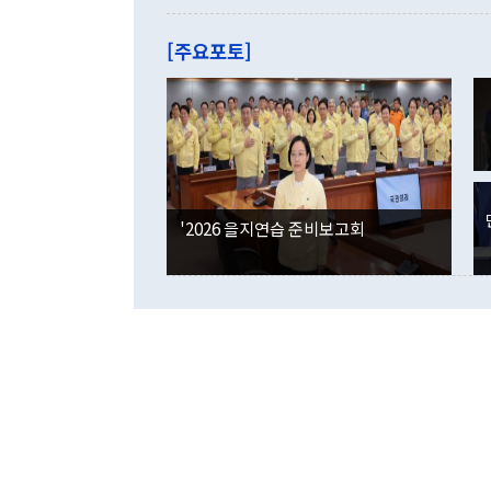
관은 업무보고
는 배당수입
주의에 근거한
줄면서 25억
[주요포토]
라며 "여러분
억1000만달
이 9월 러시
였던 올해 3
며 "정부 차
인의 해외투자
은 "그것은 
각각 증가했다
잘랐다. 정 
국인의 국내 
않았다는 점에
감소하며 전월
사합의 복원,
경신했다. 외
권이라는 지적
분기 말 만기
뒤 "여기 업
다. 내국인의
'2026 을지연습 준비보고회
부의 한 소식
다. eoyn2@
를 거쳐 결정
련 부처 장관
하고 대통령의
한 문제"라고 지적했다. 이재명 대통령이
외교 국방 등
2026.08.05 ◆시대착오적 접근, 대북 인식 오류 더욱 문제인 것은 정 장관
의 이같은 주
실과 다른 인
격히 변화하고
못하고 있다는
되뇌는 것은 
법을 호도하고