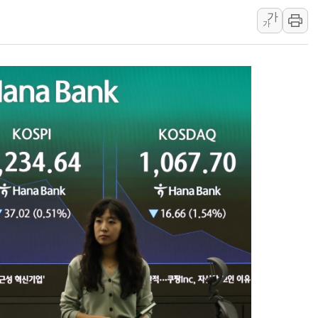
가
NH농협은행, 모두투어 제휴 여행
가
민병덕 "오늘 67개 점포 영업 재
하나금융이 쏘아 올린 CIFO, 
종합특검, '尹 관저 이전 감사 무마
코스피·코스닥 오전 동반 하락…내
'입추'인데 연일 찜통더위…김성환
"최대 2시간 앞서 침수 예측"…건
유니슨 "국내생산세액공제·인증제
창호 교체하다 난간 무너져…대전서