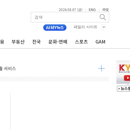
2026.08.07 (금)
ENG
中文
|
|
패밀리 사이트
금융
부동산
전국
문화·연예
스포츠
GAM
...휴대폰 결제 최대 6000원 할인
고 제휴 전자책 요금제 출시
 호출 서비스
..지역축제 '불금전파, 송정'과 상생
비 본격화…'AI 데이터 기반 메디테크 혁신허브' 구상
로 출입 통제
추돌…1명 심정지·5명 부상
..진화헬기 3대 투입
 항소심도 징역 3년
000억원 돌파
 금융 지원