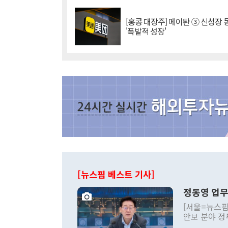
[홍콩 대장주] 메이퇀 ③ 신성장
'폭발적 성장'
[뉴스핌 베스트 기사]
정동영 업무
[서울=뉴스핌
안보 분야 정
평화공존 발전