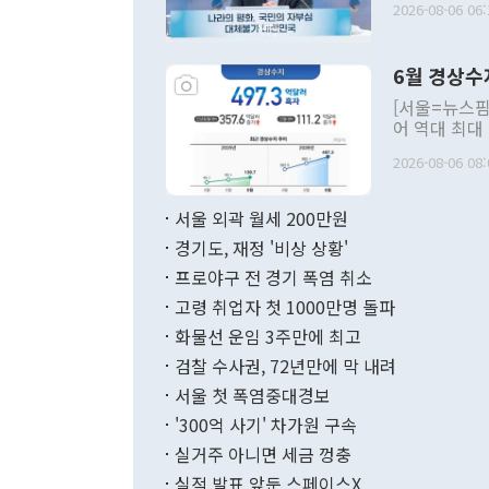
2026-08-06 06:
발언 중에는 
언한 것이 있
령은 공개적으
6월 경상수
주의적 희망에
관의 대북 정
[서울=뉴스핌
관 부처 장관
어 역대 최대
관의 무리한 
출 호조로 월
다. [정동영 통일부 장관이 지난달 23일 오후 서울 종로구 정부서울청사에
2026-08-06 08:
료=한국은행] 한국은행이 6일 발표한 '2026년 6월 국제수지(잠정)'에
서 취임 1주년 
면 지난 6월
부 장관 권한
1000만달러
서울 외곽 월세 200만원
발전 구상'을
이에 따라 올
적 갈등 해결
경기도, 재정 '비상 상황'
했다. 경상수
결과 혐오의 
9000만달러
프로야구 전 경기 폭염 취소
년간의 CVI
지 기준 상품
고령 취업자 첫 1000만명 돌파
무너졌다고도 
며 월간 기준
현실을 바꾸는
달러로 38.
화물선 운임 3주만에 최고
를 평화 체제
196.9% 급
검찰 수사권, 72년만에 막 내려
함께 4자 대
수출은 160
지만 이 대통
서울 첫 폭염중대경보
(18.6%) 
화공존 정책이
했다. 통관 기
'300억 사기' 차가원 구속
다"고 지적했
(16.4%)
투리가 잡혀 
실거주 아니면 세금 껑충
월(-10억9
쁜 상황이 초
증가와 유류할
실적 발표 앞둔 스페이스X