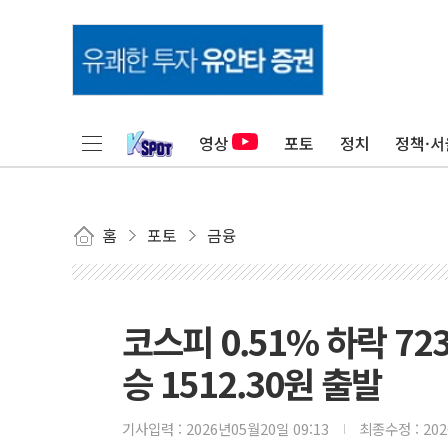
영상
포토
정치
정책·서
홈
포토
금융
코스피 0.51% 하락 7234
승 1512.30원 출발
기사입력 :
2026년05월20일 09:13
최종수정 :
20