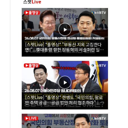
스팟
Live
[스팟Live] *풀영상* "부동산 지옥 고집한다
면!"...李대통령 향한 장동혁의 서슬퍼런 일갈
| 26.08.07 국민의힘 부동산정책 정상화 특별
위원회 전체회의
[스팟Live] *풀영상* 한병도 “국민의힘, 말로
만 주택 공급…공급 법안 처리 협조하라”｜
26.08.07 더불어민주당 원내대책회의