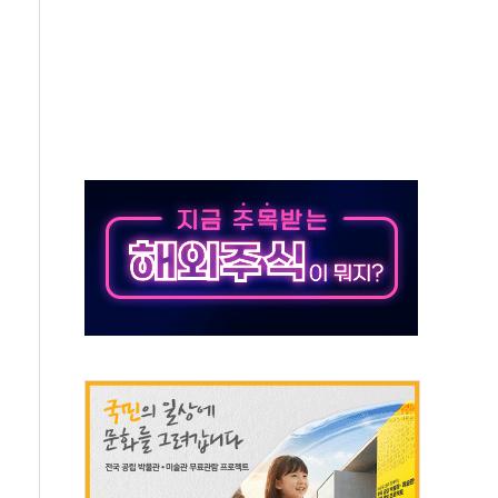
적금 완판
개...장바구니에 홈플러스 담아달라" 호소
금융지주 포용금융 조직개편 신호탄
' 유병호 구속 기소
린 종목이 두 배 넘어
 기후부 장관 "예측범위 벗어나도 즉시대응"
설연, AI 위험기상 기술 개발
도 개선 수혜 기대"
 50대 일용직 추락 사망