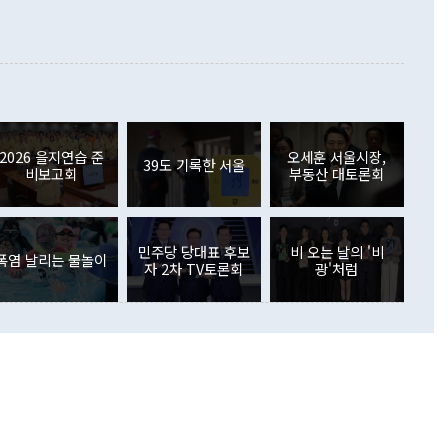
합의를 선제적으로 복원해야 한다는 정 장관의 주장에 대해서도
지식재산권사용료수지는 전월 흑자에서 4억4000만달러 적자
대로 하는 게 과연 한반도의 평화와 안정에 플러스냐, 결론적
 본원소득수지는 배당소득을 중심으로 32억7000만달러 흑자
이 들 때도 있다"며 부정적으로 반응했다. 조현 외교부 장
월(21억7000만달러)보다 흑자 폭이 확대됐다. 배당소득수지
 사후 브리핑에서 정 장관이 언급한 '4자 회담'에 대해 "이상
이 늘어난 데다 전월 분기배당에 따른 기저효과로 배당지급이
 어떤 희망이라 하더라도 그건 아직 조율되지 않은 방법"이
6000만달러 흑자를 나타냈다. 금융계정 순자산은 6월 중 467
들께서 디스카운트해 주시면 좋겠다"고 선을 그었다. 정 장관
러 증가해 월간 기준 역대 최대 증가 폭을 기록했다. 종전 최대
아 블라디보스토크에서 열리는 '동방경제포럼(EEF)'을 언급하
월(369억9000만달러)을 넘어선 것이다. 직접투자에서는 내국
원에서 (참석을) 검토하고 있다"고 발언한 데 대해서도 조 장관
가 80억1000만달러, 외국인의 국내투자가 46억3000만달러
외교부의 몫"이라며 "아직 거기까지 진도가 나가지 않았다"고
2026 을지연습 준
오세훈 서울시장,
. 증권투자에서는 외국인의 국내 주식 매도세가 이어졌다. 외
39도 기록한 서울
비보고회
부동산 대토론회
장관이 이날 소개한 대북 구상과 설명은 정부 내 조율을 거치지
주식 투자는 차익실현 매도 등의 영향으로 316억1000만달러
서 문제가 있다. 특히 주적 표현 대체와 국호 사용, 9·19 군
(-310억5000만달러)에 이어 역대 최대 순매도 기록을 다시
 4자회담 추진 등은 통일부 장관이 결정할 사안이 아니어서 월
국인의 국내 채권투자는 세계국채지수(WGBI) 자금 유입에도
이 나오고 있다. 이 대통령은 정 장관의 업무보고를 듣고 난
도래 영향으로 증가 폭이 줄어든 52억9000만달러를 기록했
무보고에 발표했다고 승인난 건 아니다"라고 재차 확인했다. 정
민주당 당대표 후보
비 오는 날의 '비
 해외 증권투자는 주식을 중심으로 35억6000만달러 증가했
폭염 날리는 물놀이
자 2차 TV토론회
광'처럼
통은 "정 장관의 발언 내용은 대부분 국가안전보장회의(NSC)
newspim.com
된 사안이 아닌 정 장관의 개인적 생각에 가깝다"며 "안보 관
이 정부의 공식 정책이 아닌 사안을 추진하겠다고 업무보고를
 면전에서 '국군통수권자가 나서야 한다'고 주장한 것은 심각
 5일 청와대 영빈관에서 열린 통일
 외교 안보 부처 업무보고에서 발언하고 있다. [사진=청와대]
장이 현 시점에서 이미 참고가 될 수 없는 과거의 경험 또는 사
식에 기반하고 있다는 것이다. 정 장관이 주장하는 구상은 급
 있는 북한의 전략과 한반도 및 국제 정세를 전혀 반영하지