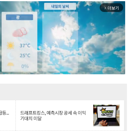
더보기
arrow_forward_ios
Mute
등...
드래프트킹스, 예측시장 공세 속 이익
기대치 미달