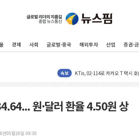
울
경제
사회
글로벌·중국
해외투자
산업
증권·
SKT, '8월 월간 럭키 페스타' 실시
LG헬로비전 '헬로모바일', 교보문
KTis, 02-114로 카카오 T 택시
해군1함대 '창설 80주년' 기념식.
속보
원주시, 첨단의료복합단지 지정 준
삼척시, 무건리 이끼폭포 생태탐방
전남광주 화정역 인근 도로 4중 
.64... 원·달러 환율 4.50원 상
청도 문수리 야산서 산불 진화 중.
'해병 순직 책임' 임성근 전 사단장
헥토이노베이션, 상반기 매출 첫 2
26년05월20일 09:30
우리은행, 고창해상풍력에 4000억