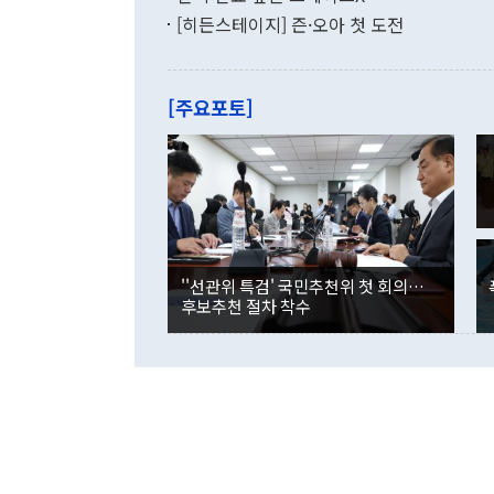
9·19 군사
기록했지만 
[히든스테이지] 즌·오아 첫 도전
"우리의 선의
로 전환됐다.
으로 약간의 의문
를 기록해 전
관은 업무보고
는 배당수입
주의에 근거한
줄면서 25억
[주요포토]
라며 "여러분
억1000만달
이 9월 러시
였던 올해 3
며 "정부 차
인의 해외투자
은 "그것은 
각각 증가했다
잘랐다. 정 
국인의 국내 
않았다는 점에
감소하며 전월
사합의 복원,
경신했다. 외
권이라는 지적
분기 말 만기
뒤 "여기 업
다. 내국인의
''선관위 특검' 국민추천위 첫 회의…
부의 한 소식
다. eoyn2@
후보추천 절차 착수
를 거쳐 결정
련 부처 장관
하고 대통령의
한 문제"라고 지적했다. 이재명 대통령이
외교 국방 등
2026.08.05 ◆시대착오적 접근, 대북 인식 오류 더욱 문제인 것은 정 장관
의 이같은 주
실과 다른 인
격히 변화하고