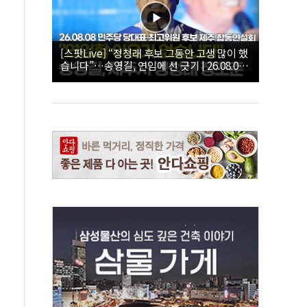
[스팟Live] “정청래 후보 그동안 고생 많이 했
습니다”…송영길, 연임에 선 긋기 | 26.08.08
더불어민주당 당대표·최고위원 후보 제주 합
동연설회