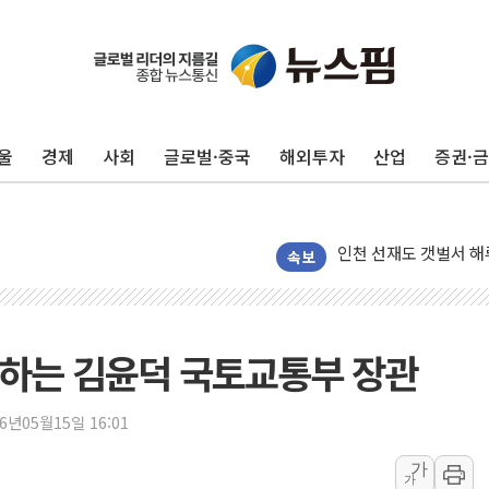
울
경제
사회
글로벌·중국
해외투자
산업
증권·
이번주 국내 주요 금융일정
속보
美, 이란전 출구전략 
강릉·동해·삼척 시간당
폐기물 수거하다 참변
석하는 김윤덕 국토교통부 장관
서울 중랑구 주택가서 
李대통령 "결혼 때문에 
26년05월15일 16:01
여수 오동도 인근 해상
가
가
추미애, '위안부' 피해