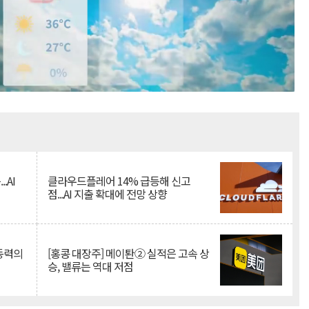
Mute
.AI
클라우드플레어 14% 급등해 신고
점...AI 지출 확대에 전망 상향
 동력의
[홍콩 대장주] 메이퇀② 실적은 고속 상
승, 밸류는 역대 저점