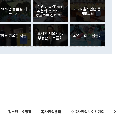
월(369억9000만달러)을 넘어선 것이다. 직접투자에서는 내국
원에서 (참석을) 검토하고 있다"고 발언한 데 대해서도 조 장관
가 80억1000만달러, 외국인의 국내투자가 46억3000만달러
'선관위 특검' 국민
외교부의 몫"이라며 "아직 거기까지 진도가 나가지 않았다"고
2026년 동물원 여
2026 을지연습 준
. 증권투자에서는 외국인의 국내 주식 매도세가 이어졌다. 외
추천위 첫 회의…
름나기
비보고회
장관이 이날 소개한 대북 구상과 설명은 정부 내 조율을 거치지
주식 투자는 차익실현 매도 등의 영향으로 316억1000만달러
후보추천 절차 착수
서 문제가 있다. 특히 주적 표현 대체와 국호 사용, 9·19 군
(-310억5000만달러)에 이어 역대 최대 순매도 기록을 다시
 4자회담 추진 등은 통일부 장관이 결정할 사안이 아니어서 월
국인의 국내 채권투자는 세계국채지수(WGBI) 자금 유입에도
이 나오고 있다. 이 대통령은 정 장관의 업무보고를 듣고 난
도래 영향으로 증가 폭이 줄어든 52억9000만달러를 기록했
무보고에 발표했다고 승인난 건 아니다"라고 재차 확인했다. 정
오세훈 서울시장,
 해외 증권투자는 주식을 중심으로 35억6000만달러 증가했
39도 기록한 서울
폭염 날리는 물놀이
부동산 대토론회
통은 "정 장관의 발언 내용은 대부분 국가안전보장회의(NSC)
newspim.com
된 사안이 아닌 정 장관의 개인적 생각에 가깝다"며 "안보 관
이 정부의 공식 정책이 아닌 사안을 추진하겠다고 업무보고를
 면전에서 '국군통수권자가 나서야 한다'고 주장한 것은 심각
 5일 청와대 영빈관에서 열린 통일
 외교 안보 부처 업무보고에서 발언하고 있다. [사진=청와대]
장이 현 시점에서 이미 참고가 될 수 없는 과거의 경험 또는 사
식에 기반하고 있다는 것이다. 정 장관이 주장하는 구상은 급
 있는 북한의 전략과 한반도 및 국제 정세를 전혀 반영하지
 비판이 제기되고 있다. 정 장관이 "흘러간 선(先)비핵화만
현실을 바꾸지 못한다"고 언급한 것은 지금까지의 대북 접근
 있다. 북핵 위기 발발 이후 지금까지 모든 핵 협상에서 한국
북한에 선비핵화를 공식적으로 요구한 적이 없기 때문이다. 지
 협상은 북한의 비핵화 조치에 한·미가 상응하는 대가를 제
로 이뤄졌다. 1994년 북·미 제네바 기본합의는 핵시설 동결
청소년보호정책
독자권익센터
수용자권익보호위원회