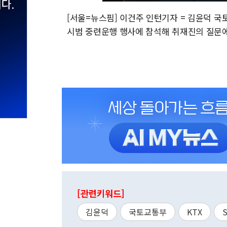
[서울=뉴스핌] 이건주 인턴기자 = 김윤덕 국토
시범 중련운행 행사에 참석해 취재진의 질문에 답변 
[관련키워드]
김윤덕
국토교통부
KTX