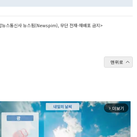
뉴스통신사 뉴스핌(Newspim), 무단 전재-재배포 금지>
맨위로
더보기
arrow_forward_ios