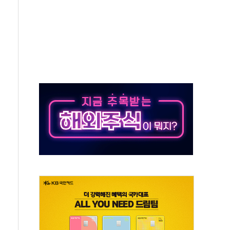
질 중 실종 60대 나흘만에 숨진 채 발견
 흉기 살해 10대 아들 체포
 '뻔뻔' 받아친 정청래…제주 연설서 신경전 고조
재검토 지시…與 "적극 환영"·野 "졸속 국정"
주의보…10일까지 최대 3.5m 높은 물결
사망 23명…정부, 비상대응기구 가동
, 수도 베이징도 부동산 규제 철폐
위 상승으로 피서객 7명 고립…전원 구조
별똥별 멍' 운영…페르세우스 유성우 관측
시간당 50mm 이상 폭우…호우경보 발효
0대 숨져…온열질환 여부 조사
능시험 오전 집중 편성…체감온도 38도 넘으면 중단