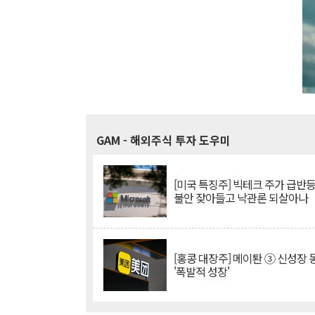
GAM
- 해외주식 투자 도우미
[미국 특징주] 빅테크 주가 급반등..
불안 잦아들고 낙관론 되살아나
[홍콩 대장주] 메이퇀 ③ 신성장
'폭발적 성장'