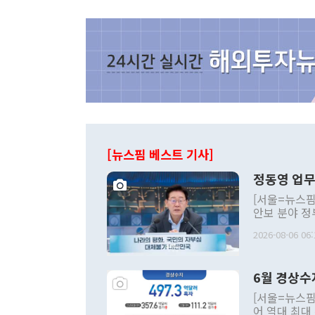
[뉴스핌 베스트 기사]
정동영 업무
[서울=뉴스핌
안보 분야 정
평화공존 발전
2026-08-06 06:
발언 중에는 
언한 것이 있
령은 공개적으
6월 경상수
주의적 희망에
관의 대북 정
[서울=뉴스핌
관 부처 장관
어 역대 최대