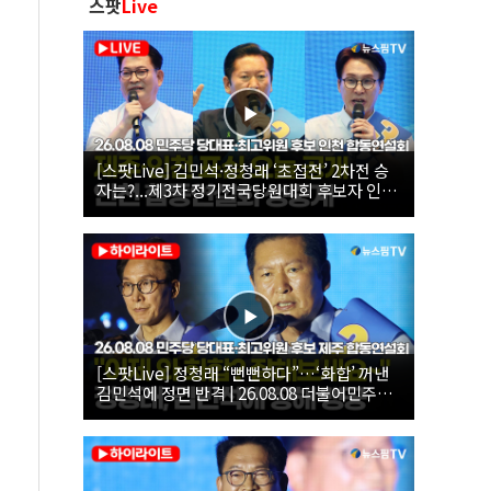
스팟
Live
[스팟Live] 김민석·정청래 ‘초접전’ 2차전 승
자는?...제3차 정기전국당원대회 후보자 인천
합동연설회 생중계 | 26.08.08
[스팟Live] 정청래 “뻔뻔하다”…‘화합’ 꺼낸
김민석에 정면 반격 | 26.08.08 더불어민주당
당대표·최고위원 후보 제주 합동연설회