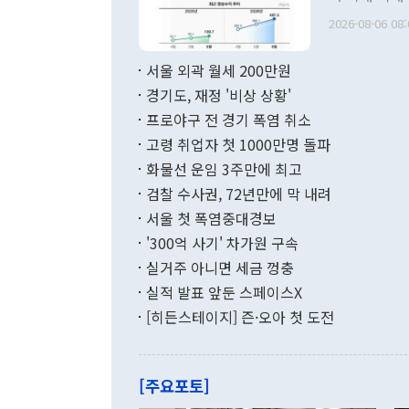
관의 무리한 
출 호조로 월
다. [정동영 통일부 장관이 지난달 23일 오후 서울 종로구 정부서울청사에
2026-08-06 08:
료=한국은행] 한국은행이 6일 발표한 '2026년 6월 국제수지(잠정)'에
서 취임 1주년 
면 지난 6월
부 장관 권한
1000만달러
서울 외곽 월세 200만원
발전 구상'을
이에 따라 올
적 갈등 해결
경기도, 재정 '비상 상황'
했다. 경상수
결과 혐오의 
9000만달러
프로야구 전 경기 폭염 취소
년간의 CVI
지 기준 상품
고령 취업자 첫 1000만명 돌파
무너졌다고도 
며 월간 기준
현실을 바꾸는
달러로 38.
화물선 운임 3주만에 최고
를 평화 체제
196.9% 급
검찰 수사권, 72년만에 막 내려
함께 4자 대
수출은 160
지만 이 대통
서울 첫 폭염중대경보
(18.6%) 
화공존 정책이
했다. 통관 기
'300억 사기' 차가원 구속
다"고 지적했
(16.4%)
투리가 잡혀 
실거주 아니면 세금 껑충
월(-10억9
쁜 상황이 초
증가와 유류할
실적 발표 앞둔 스페이스X
9·19 군사
기록했지만 
[히든스테이지] 즌·오아 첫 도전
"우리의 선의
로 전환됐다.
으로 약간의 의문
를 기록해 전
관은 업무보고
는 배당수입
주의에 근거한
줄면서 25억
[주요포토]
라며 "여러분
억1000만달
이 9월 러시