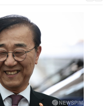
인천 선재도 갯벌서 해루
인천서 말다툼 중 어머니
'화합' 꺼낸 김민석에
李대통령, ISA 개편 
동해중부 전 해상 풍랑
연일 폭염에 온열질환 
中 전방위 아파트 부양
인제 용대리 계곡서 수
동해시, 11~14일 '
강원 중·남부 동해안 
청양 밭에서 일하던 9
폭염에 車 운전면허 기