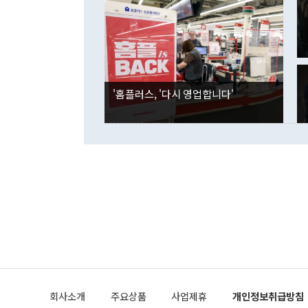
였던 올해 3
며 "정부 차
인의 해외투자
은 "그것은 
각각 증가했다
잘랐다. 정 
국인의 국내 
않았다는 점에
감소하며 전월
사합의 복원,
경신했다. 외
권이라는 지적
분기 말 만기
뒤 "여기 업
다. 내국인의
'홈플러스, '다시 영업합니다'
부의 한 소식
다. eoyn2@
를 거쳐 결정
련 부처 장관
하고 대통령의
한 문제"라고 지적했다. 이재명 대통령이
외교 국방 등
2026.08.05 ◆시대착오적 접근, 대북 인식 오류 더욱 문제인 것은 정 장관
의 이같은 주
실과 다른 인
격히 변화하고
못하고 있다는
되뇌는 것은 
법을 호도하고
이나 미국은 
금까지의 북핵
회사소개
주요상품
사업제휴
개인정보취급방침
공하는 방식으