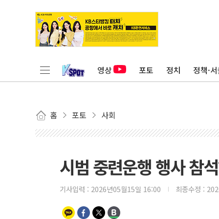
영상
포토
정치
정책·서
홈
포토
사회
시범 중련운행 행사 참
기사입력 :
2026년05월15일 16:00
최종수정 :
20