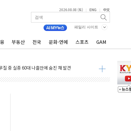
2026.08.08 (토)
ENG
中文
|
|
패밀리 사이트
금융
부동산
전국
문화·연예
스포츠
GAM
(8.10~8.14)
만지작…공습 한계·탄약 부족 현실화
 최대 50㎜ 폭우…강원 동해안 강한 비 어어져
…60대 환경미화원 수거차에 치여 사망
흉기 난동…60대 남성 2명 숨져
손해 보는 일 없게"…'결혼 페널티' 22개 과제 손본다
서 모터보트 전복…1명 사망·1명 실종
자 기림의 날 참석..."국제적 시민 연대로 목소리 내야"