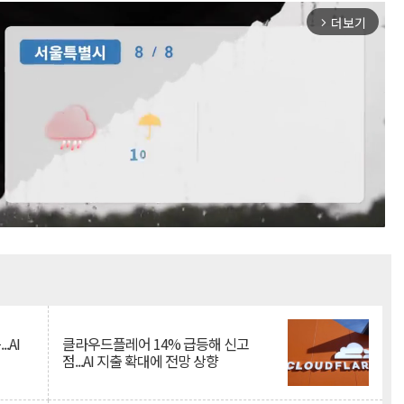
더보기
arrow_forward_ios
Mute
.AI
클라우드플레어 14% 급등해 신고
점...AI 지출 확대에 전망 상향