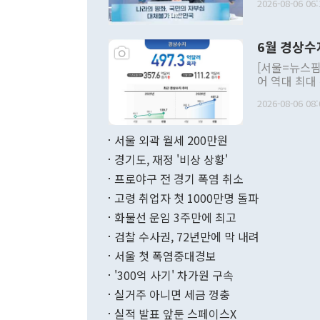
2026-08-06 06:
발언 중에는 
언한 것이 있
령은 공개적으
6월 경상수
주의적 희망에
관의 대북 정
[서울=뉴스핌
관 부처 장관
어 역대 최대
관의 무리한 
출 호조로 월
다. [정동영 통일부 장관이 지난달 23일 오후 서울 종로구 정부서울청사에
2026-08-06 08:
료=한국은행] 한국은행이 6일 발표한 '2026년 6월 국제수지(잠정)'에
서 취임 1주년 
면 지난 6월
부 장관 권한
1000만달러
서울 외곽 월세 200만원
발전 구상'을
이에 따라 올
적 갈등 해결
경기도, 재정 '비상 상황'
했다. 경상수
결과 혐오의 
9000만달러
프로야구 전 경기 폭염 취소
년간의 CVI
지 기준 상품
고령 취업자 첫 1000만명 돌파
무너졌다고도 
며 월간 기준
현실을 바꾸는
달러로 38.
화물선 운임 3주만에 최고
를 평화 체제
196.9% 급
검찰 수사권, 72년만에 막 내려
함께 4자 대
수출은 160
지만 이 대통
서울 첫 폭염중대경보
(18.6%) 
화공존 정책이
했다. 통관 기
'300억 사기' 차가원 구속
다"고 지적했
(16.4%)
투리가 잡혀 
실거주 아니면 세금 껑충
월(-10억9
쁜 상황이 초
증가와 유류할
실적 발표 앞둔 스페이스X