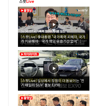
스팟
Live
[스팟Live] 李대통령 "국가폭력 피해자, 국가
가 치유해야…국가 책임 유효기간 없어"｜
26.08.07 국가폭력 피해자 위로 오찬
[스팟Live] 일상에서 장점이 더 돋보이는 '전
기 패밀리 SUV' 볼보 EX90