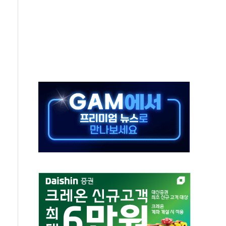
스닥 선물 1%대 상승
상 기대 후퇴
·태양광주↑ VS 트레이드데스크·웬디스↓
 끝까지 찾겠다"