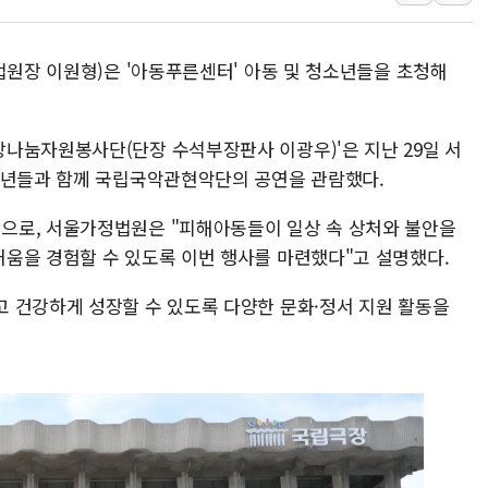
뉴욕증시 프리뷰, 美 고용 쇼크에 금리 인상 우려 후퇴…나
[종합] 美 7월 고용 2만3000명 감소 '쇼크'…9월 금리 인
법원장 이원형)은 '아동푸른센터' 아동 및 청소년들을 초청해
[사진] 이슬람 수니파 3개국, 공동방위협정 체결
뉴욕증시 개장 전 특징주...아틀라시안·클라우드플레어
나눔자원봉사단(단장 수석부장판사 이광우)'은 지난 29일 서
보훈부, 미 DPAA와 MOU… "6·25 미군 실종자 7359명
소년들과 함께 국립국악관현악단의 공연을 관람했다.
트럼프 "금리 내려야"…파월 때와 달리 워시엔 톤 낮춰
으로, 서울가정법원은 "피해아동들이 일상 속 상처와 불안을
움을 경험할 수 있도록 이번 행사를 마련했다"고 설명했다.
 건강하게 성장할 수 있도록 다양한 문화·정서 지원 활동을