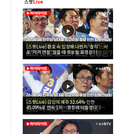
스팟
Live
[스팟Live] 환호 속 입장해 나란히 ‘찰칵’…서
로 ‘저격 연설’ 들을 때 후보들 표정은? |
26.08.08 더불어민주당 당대표·최고위원 후
보 인천 합동연설회
[스팟Live] 김민석 제주 52.64%·인천
45.09%로 연속 1위…정청래 따돌렸다’ |
26.08.08 더불어민주당 당대표·최고위원 후
보 인천 합동연설회