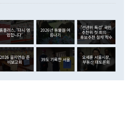
 사후 브리핑에서 정 장관이 언급한 '4자 회담'에 대해 "이상
이 늘어난 데다 전월 분기배당에 따른 기저효과로 배당지급이
 어떤 희망이라 하더라도 그건 아직 조율되지 않은 방법"이
6000만달러 흑자를 나타냈다. 금융계정 순자산은 6월 중 467
들께서 디스카운트해 주시면 좋겠다"고 선을 그었다. 정 장관
러 증가해 월간 기준 역대 최대 증가 폭을 기록했다. 종전 최대
아 블라디보스토크에서 열리는 '동방경제포럼(EEF)'을 언급하
월(369억9000만달러)을 넘어선 것이다. 직접투자에서는 내국
원에서 (참석을) 검토하고 있다"고 발언한 데 대해서도 조 장관
가 80억1000만달러, 외국인의 국내투자가 46억3000만달러
'선관위 특검' 국민
외교부의 몫"이라며 "아직 거기까지 진도가 나가지 않았다"고
홈플러스, '다시 영
2026년 동물원 여
. 증권투자에서는 외국인의 국내 주식 매도세가 이어졌다. 외
추천위 첫 회의…
업합니다'
름나기
장관이 이날 소개한 대북 구상과 설명은 정부 내 조율을 거치지
주식 투자는 차익실현 매도 등의 영향으로 316억1000만달러
후보추천 절차 착수
서 문제가 있다. 특히 주적 표현 대체와 국호 사용, 9·19 군
(-310억5000만달러)에 이어 역대 최대 순매도 기록을 다시
 4자회담 추진 등은 통일부 장관이 결정할 사안이 아니어서 월
국인의 국내 채권투자는 세계국채지수(WGBI) 자금 유입에도
이 나오고 있다. 이 대통령은 정 장관의 업무보고를 듣고 난
도래 영향으로 증가 폭이 줄어든 52억9000만달러를 기록했
무보고에 발표했다고 승인난 건 아니다"라고 재차 확인했다. 정
2026 을지연습 준
오세훈 서울시장,
 해외 증권투자는 주식을 중심으로 35억6000만달러 증가했
39도 기록한 서울
비보고회
부동산 대토론회
통은 "정 장관의 발언 내용은 대부분 국가안전보장회의(NSC)
newspim.com
된 사안이 아닌 정 장관의 개인적 생각에 가깝다"며 "안보 관
이 정부의 공식 정책이 아닌 사안을 추진하겠다고 업무보고를
 면전에서 '국군통수권자가 나서야 한다'고 주장한 것은 심각
 5일 청와대 영빈관에서 열린 통일
 외교 안보 부처 업무보고에서 발언하고 있다. [사진=청와대]
장이 현 시점에서 이미 참고가 될 수 없는 과거의 경험 또는 사
식에 기반하고 있다는 것이다. 정 장관이 주장하는 구상은 급
 있는 북한의 전략과 한반도 및 국제 정세를 전혀 반영하지
 비판이 제기되고 있다. 정 장관이 "흘러간 선(先)비핵화만
현실을 바꾸지 못한다"고 언급한 것은 지금까지의 대북 접근
 있다. 북핵 위기 발발 이후 지금까지 모든 핵 협상에서 한국