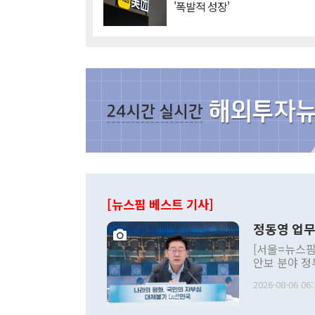
'폭발적 성장'
[뉴스핌 베스트 기사]
정동영 업무
[서울=뉴스핌
안보 분야 정
평화공존 발전
2026-08-06 06:
발언 중에는 
언한 것이 있