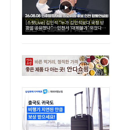
[스팟Live] 김민석 “누가 김민석보다 국정 방
향을 공유했나”…인천서 ‘대체불가’ 외쳤다 |
26.08.08 더불어민주당 당대표·최고위원 후
보 인천 합동연설회