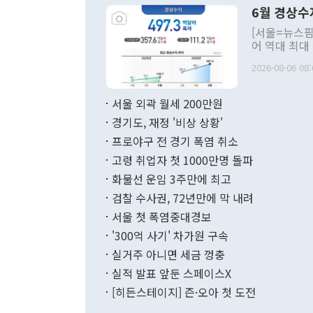
령은 공개적으
6월 경상수
주의적 희망에
관의 대북 정
[서울=뉴스핌
관 부처 장관
어 역대 최대
관의 무리한 
출 호조로 월
다. [정동영 통일부 장관이 지난달 23일 오후 서울 종로구 정부서울청사에
2026-08-06 08:
료=한국은행] 한국은행이 6일 발표한 '2026년 6월 국제수지(잠정)'에
서 취임 1주년 
면 지난 6월
부 장관 권한
1000만달러
서울 외곽 월세 200만원
발전 구상'을
이에 따라 올
적 갈등 해결
경기도, 재정 '비상 상황'
했다. 경상수
결과 혐오의 
9000만달러
프로야구 전 경기 폭염 취소
년간의 CVI
지 기준 상품
고령 취업자 첫 1000만명 돌파
무너졌다고도 
며 월간 기준
현실을 바꾸는
달러로 38.
화물선 운임 3주만에 최고
를 평화 체제
196.9% 급
검찰 수사권, 72년만에 막 내려
함께 4자 대
수출은 160
지만 이 대통
서울 첫 폭염중대경보
(18.6%) 
화공존 정책이
했다. 통관 기
'300억 사기' 차가원 구속
다"고 지적했
(16.4%)
투리가 잡혀 
실거주 아니면 세금 껑충
월(-10억9
쁜 상황이 초
증가와 유류할
실적 발표 앞둔 스페이스X
9·19 군사
기록했지만 
[히든스테이지] 즌·오아 첫 도전
"우리의 선의
로 전환됐다.
으로 약간의 의문
를 기록해 전