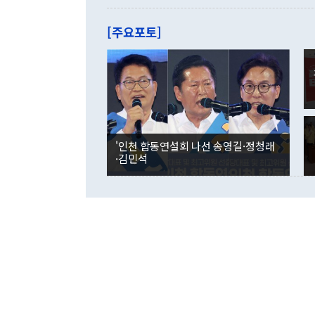
관은 업무보고
는 배당수입
주의에 근거한
줄면서 25억
[주요포토]
라며 "여러분
억1000만달
이 9월 러시
였던 올해 3
며 "정부 차
인의 해외투자
은 "그것은 
각각 증가했다
잘랐다. 정 
국인의 국내 
않았다는 점에
감소하며 전월
사합의 복원,
경신했다. 외
권이라는 지적
분기 말 만기
뒤 "여기 업
다. 내국인의
'인천 합동연설회 나선 송영길·정청래
부의 한 소식
다. eoyn2@
·김민석
를 거쳐 결정
련 부처 장관
하고 대통령의
한 문제"라고 지적했다. 이재명 대통령이
외교 국방 등
2026.08.05 ◆시대착오적 접근, 대북 인식 오류 더욱 문제인 것은 정 장관
의 이같은 주
실과 다른 인
격히 변화하고
못하고 있다는
되뇌는 것은 
법을 호도하고