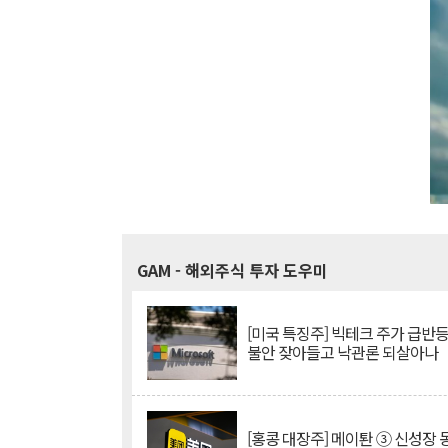
GAM
- 해외주식 투자 도우미
[미국 특징주] 빅테크 주가 급반등..
불안 잦아들고 낙관론 되살아나
[홍콩 대장주] 메이퇀 ③ 신성장