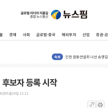
울
경제
사회
글로벌·중국
해외투자
산업
증권·
울진·영덕 '호우특보'-포항 '
[종합] 김민석, 정청래에 '0.86
인천 합동연설회 나선 송영길
속보
김민석, 2주차 제주·인천 경선서
인사하는 김민석 당대표 후보
[속보] 민주, 제주·인천 경선 결
 후보자 등록 시작
[속보] 민주, 인천 경선 결과 발
[속보] 민주, 제주 경선 결과 발
이번주 국내 주요 금융일정(8.1
26년05월14일 11:12
美, 이란전 출구전략 만지작
가
가
강릉·동해·삼척 시간당 최대 