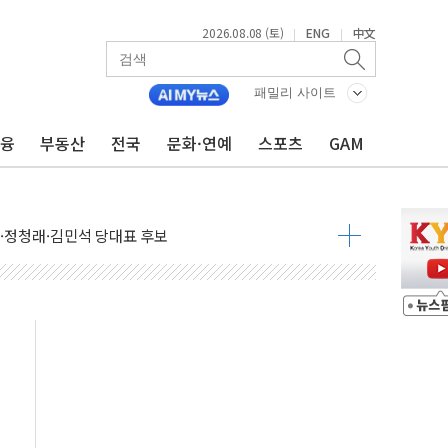
2026.08.08 (토)
ENG
中文
|
|
패밀리 사이트
금융
부동산
전국
문화·연예
스포츠
GAM
산사태 주의보'...경북도, 호우 피해·통제구간 없어
%p' 차 재역전 성공...金 45.42% vs 鄭 44.56%
·정청래·김민석 당대표 후보
 정청래에 승리...47.75% vs 42.08%
과 발표...김민석 47.75% 정청래 42.08%
표...김민석 45.09% 정청래 43.27% 송영길 11.63%
표...김민석 52.64% 정청래 39.89% 송영길 7.47%
0~8.14)
…공습 한계·탄약 부족 현실화
50㎜ 폭우…강원 동해안 강한 비 이어져