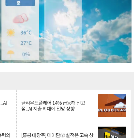
Mute
.AI
클라우드플레어 14% 급등해 신고
점...AI 지출 확대에 전망 상향
 동력의
[홍콩 대장주] 메이퇀② 실적은 고속 상