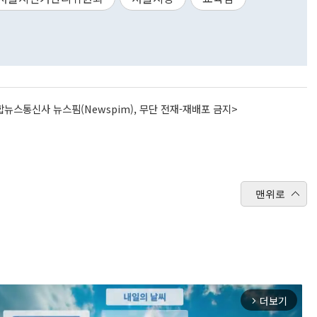
뉴스통신사 뉴스핌(Newspim), 무단 전재-재배포 금지>
맨위로
더보기
arrow_forward_ios