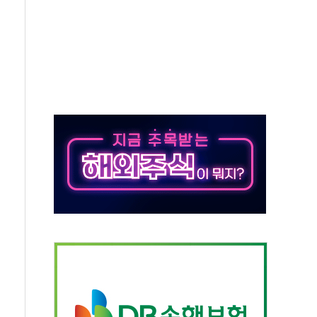
 환경미화원 수거차에 치여 사망
동…60대 남성 2명 숨져
보는 일 없게"…'결혼 페널티' 22개 과제 손본다
터보트 전복…1명 사망·1명 실종
의 날 참석..."국제적 시민 연대로 목소리 내야"
 실종 60대 나흘만에 숨진 채 발견
 살해 10대 아들 체포
' 받아친 정청래…제주 연설서 신경전 고조
지시…與 "적극 환영"·野 "졸속 국정"