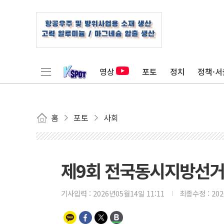
영상
포토
정치
정책·서
홈
포토
사회
제9회 전국동시지방선거
기사입력 :
2026년05월14일 11:11
최종수정 :
20