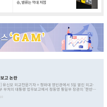
승, 밸류는 역대 저점
보고 논란
] 유신모 외교전문기자 = 청와대 영빈관에서 5일 열린 외교·
부 부처의 대통령 업무보고에서 정동영 통일부 장관의 '한반도
 구상'과 업무보고 발언이 논란을 빚고 있다. 이날 정 장관의
10
정부 내 조율을 거치지 않은 사안을 정책으로 추진하겠다고 공
는가 하면 사실 관계에 맞지 않은 설명도 있었다. 이재명 대통