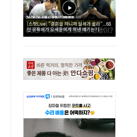
[스팟Live] "결혼을 하니까 월세가 올라"...68
만 유튜버가 오세훈에게 꺼낸 얘기는? |
26.08.06 서울시 부동산 대토론회