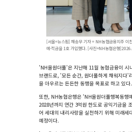
[서울=뉴스핌] 채송무 기자 = NH농협금융지주 이
예·적금을 1호 가입했다. [사진=NH농협은행]2026.05
'NH올원더풀'은 지난해 11월 농협금융이 
브랜드로, '모든 순간, 원더풀하게 채워지다'
을 아우르는 든든한 동행을 목표로 하고 있다.
또한, NH농협은행은 'NH올원더풀행복동행예금
2028년까지 연간 3억원 한도로 공익기금을 
어 세대의 내리사랑을 실천하기 위해 미래세대
예정이다.