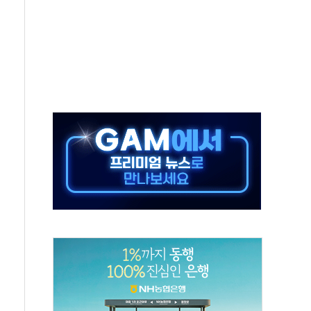
GAM - 맛보기편 (8/6)
흡수합병…비대면 영상서비스 경쟁력 강화
족 직업체험 프로그램 진행
F 도입 김 총리 지시'는 가짜뉴스…법적 조치"
다…삼성전자 2나노 수주 '촉각'
...민주당 선관위 "불법 선거운동·방해행위 엄중 제재"