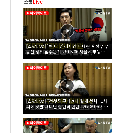
스팟
Live
[스팟Live] '투미TV' 김제경이 내린 李정부 부
동산 정책 점수는? | 26.08.06 서울시 부동산
대토론회
[스팟Live] "전셋집 구하려다 월세 선택"...사
회에 첫발 내디딘 청년의 한탄 | 26.08.06 서울
시 부동산 대토론회