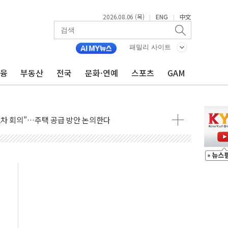
2026.08.06 (목)
ENG
中文
|
|
제한, 형평성·여론 고려해야…충분한 사회적 논의 주문"
중구서 시내버스 등 3중 추돌·1명 부상
패밀리 사이트
본방향 공감...현장 목소리 반영되길"
금융
부동산
전국
문화·연예
스포츠
GAM
 오른다"…서울시 부동산 토론회서 쏟아진 우려
컵 파리서 개막
2차 회의"…주택 공급 방안 논의한다
2136억원
, 중고령층엔 안정을"…세대상생 일자리 특위 출범
16% 증가…역대 2분기 최대 실적
용률 40%로 높인다…2040 RE100 속도
멸종위기종 밀수 조직 적발
'…용산어린이정원 활용 놓고 충돌 예고
미래세대와 전통문화 소통 자리, 꾸준히 만들겠다"
'놀부' 법원에 기업회생 신청