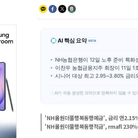
AI 핵심 요약
BETA
NH농협은행이 12일 노후 준비 특화
이찬우 농협금융지주 회장이 11일 1
시니어 대상 최고 2.95~3.80% 
AI가 자동 생성한 요약으로 정확하지 않을 수 있
!
'NH올원더풀행복동행예금', 금리 연2.15%
'NH올원더풀행복동행적금', rmafl 230%·d