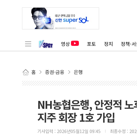
영상
포토
정치
정책·서
홈
증권·금융
은행
NH농협은행, 안정적 노
지주 회장 1호 가입
기사입력 :
2026년05월12일 09:45
최종수정 :
20