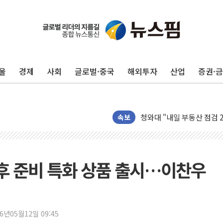
李대통령 "청소년 SNS 
초등학교 앞서 '쾅'…대전 
중소기업계 "세제개편안 기
울
경제
사회
글로벌·중국
해외투자
산업
증권·
"전월세 대책 없고 집값만
배틀그라운드 모바일 월드
청와대 "내일 부동산 점검 
케이피에프, 2분기 매출액 
속보
국민통합위 "청년엔 기회를
레드캡투어, 2분기 영업익 
HD건설기계, 재생에너지 사
후 준비 특화 상품 출시…이찬우
아파트에 코브라가…검찰, 
'주택 공급 vs 공원 보존
윤영달 크라운해태 회장 "
26년05월12일 09:45
부대찌개·보쌈 프랜차이즈 