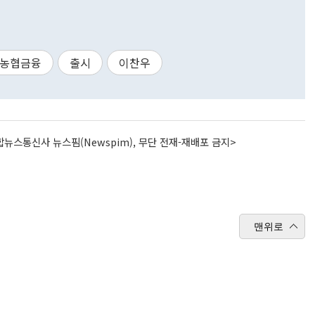
H농협금융
출시
이찬우
뉴스통신사 뉴스핌(Newspim), 무단 전재-재배포 금지>
맨위로