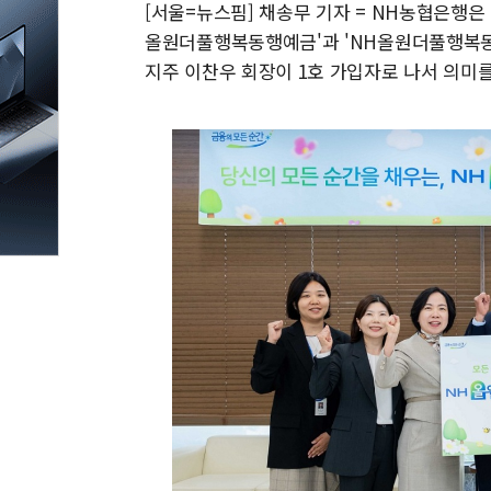
[서울=뉴스핌] 채송무 기자 = NH농협은행은
올원더풀행복동행예금'과 'NH올원더풀행복동
지주 이찬우 회장이 1호 가입자로 나서 의미를