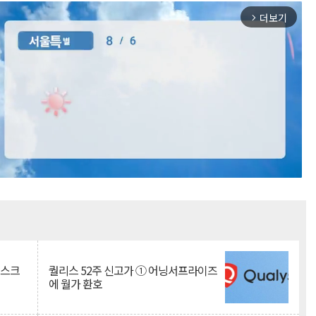
더보기
arrow_forward_ios
Mute
리스크
퀄리스 52주 신고가 ① 어닝서프라이즈
에 월가 환호