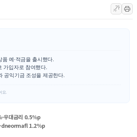
가
깊이가 다른 글로벌 투자 정보 
가
원포유, 그린비파트너스 
넷마블문화재단, 임직원 가
김민석 측 "'레버리지 ET
앤스로픽도 AI칩 직접 만든
'친명 vs 친청' 경선 과열
상품 예·적금을 출시했다.
호 가입자로 참여했다.
금리와 공익기금 조성을 제공한다.
어요.
·우대금리 0.5%p
neormafl 1.2%p