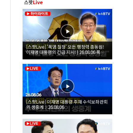
스팟
Live
[스팟Live] '폭염 절정' 모든 행정력 총동원!
이재명 대통령의 긴급 지시! | 26.08.06 폭염•
가뭄 대처상황 점검회의
[스팟Live] 이재명 대통령 주재 수석보좌관회
의 생중계｜26.08.06