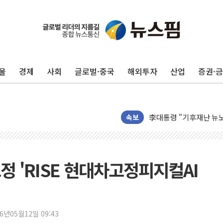
李대통령 "취약계층 되
[뉴스핌 이 시각 PICK]
울
경제
사회
글로벌·중국
해외투자
산업
증권·
LG전자, IFA 2026서 '
'SSD 프리미엄' 놓친 
제이씨케미칼, 상반기 영
李대통령 "기후재난 뉴노
속보
오세훈 "서민 전·월세 
보훈부 "노태우 참배 계
온코닉테라퓨틱스 '자큐보
고정 'RISE 현대차고정피지컬AI
오세훈 '여론조사 대납'
현대百 지주체제 '마지막
'檢 합수본 참여' 여부 
26년05월12일 09:43
中 '항생제 개구리' 파장