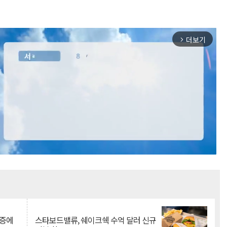
더보기
arrow_forward_ios
Mute
급증에
스타보드밸류, 쉐이크쉑 수억 달러 신규