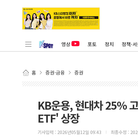
영상
포토
정치
정책·서
홈
증권·금융
증권
KB운용, 현대차 25% 
ETF' 상장
기사입력 :
2026년05월12일 09:43
최종수정 :
20