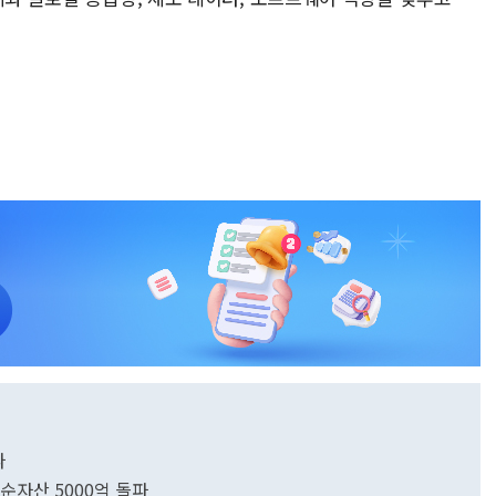
파
 순자산 5000억 돌파