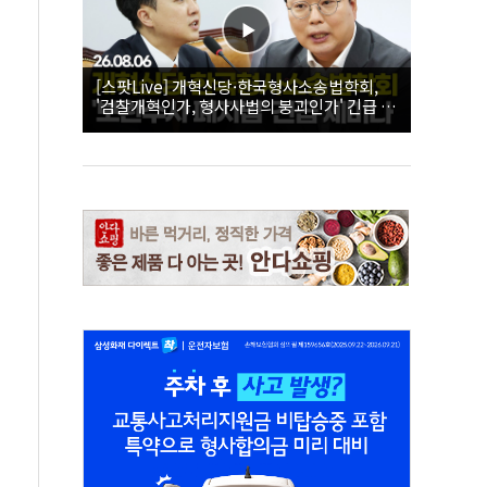
[스팟Live] 개혁신당·한국형사소송법학회,
'검찰개혁인가, 형사사법의 붕괴인가' 긴급 세
미나｜26.08.06