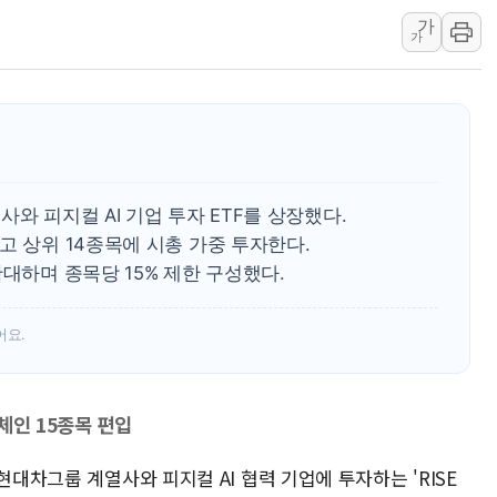
가
'엔화 방어 공조'라는 이
가
청와대 "조희대 대법원장
서울 최고 기온 39도 기
폭염 이어지는 서울... 3
李대통령 "40도 폭염,
법무법인 YK, 교정위
와 피지컬 AI 기업 투자 ETF를 상장했다.
컴투스, 8일부터 서머너
고 상위 14종목에 시총 가중 투자한다.
확대하며 종목당 15% 제한 구성했다.
어요.
체인 15종목 편입
현대차그룹 계열사와 피지컬 AI 협력 기업에 투자하는 'RISE