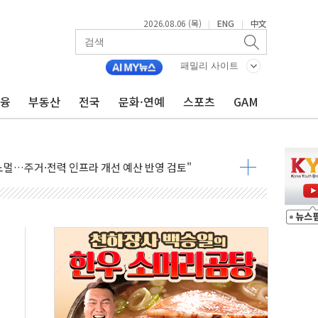
2026.08.06 (목)
ENG
中文
|
|
어가는 청년들…실제 수요에 맞게 정책 정비"
패밀리 사이트
 李 "40도 폭염, 외신에서나 보던 일" 外
금융
부동산
전국
문화·연예
스포츠
GAM
차세대 AI 홈' 비전 공개
SK하이닉스, 솔리다임 띄운다
업익 108% 증가
멀…주거·전력 인프라 개선 예산 반영 검토"
외면한 세제개편"…용산공원 훼손 안 돼
획 없다"…전직 대통령 예우 대상 제외·국민 정서 고려
', 인도 품목허가…해외 첫 허가
 항소심 21일 첫 공판…1심은 시장직 상실형
 퍼즐'…현대홈쇼핑 1.2조 투자자산 떼낸다
논란...법조계 "법적근거 없어, 위법수집증거 가능성"
 확산, 식품안전 점검 강화