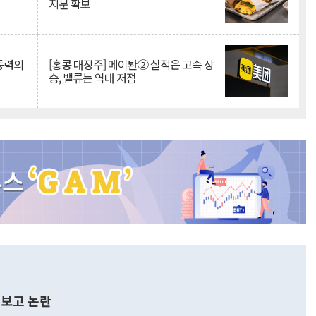
지분 확보
 동력의
[홍콩 대장주] 메이퇀② 실적은 고속 상
승, 밸류는 역대 저점
보고 논란