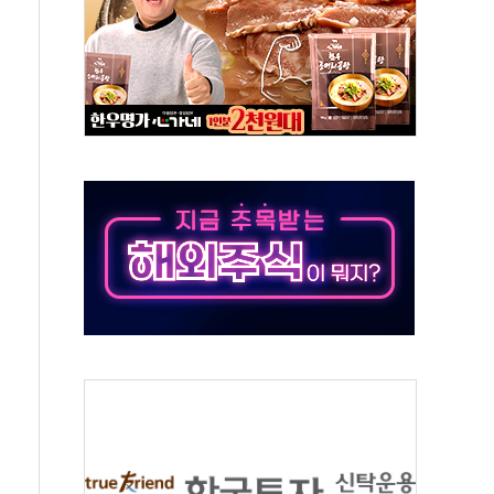
름의 베선트식 QE..."연준에 부담 가중"
 탄핵 공감, 사실 아니다…대법관 신속 제청 해야"
록
9도 기록
 외신에서나 보던 일"…전방위 대응 지시
원 중앙협의회와 맞손…수용자·가족 법률지원 확대
즈 워 챔피언십 개최