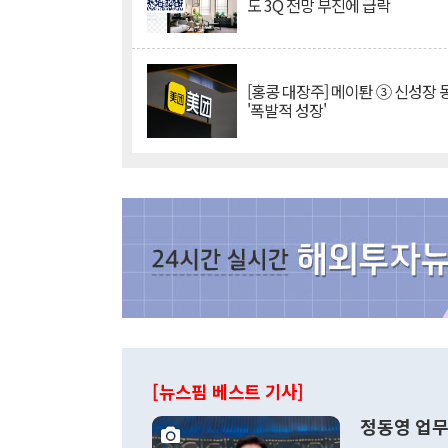
도 3Q 전망 부진에 급락
[홍콩 대장주] 메이퇀 ③ 신성장
'폭발적 성장'
[뉴스핌 베스트 기사]
정동영 업무