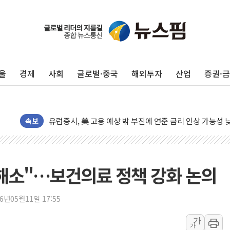
10월 보완수사권 폐지·공소청 출범…피해자들 '범죄 사각
민주, 오늘 제주·인천 경선 결과 발표...'김민석 재역전 vs
한상협, 업계 개인정보 보안 새판 짠다…'자율규제단체' 
울
경제
사회
글로벌·중국
해외투자
산업
증권·
뉴욕증시, 고용 쇼크에 금리 인상 우려 후퇴…S&P500 
트럼프, 쿡 연준 이사 해임 재추진…"26일까지 의혹 소명"
유럽증시, 美 고용 예상 밖 부진에 연준 금리 인상 가능성 
미 연준 매파 기세 꺾이나…고용 감소에 9월 동결 전망 우
속보
[종합] 이슬람 수니파 3국, '공동방위협정' 체결… 이스라
트럼프, 백신·자폐증 행정명령 검토…"이르면 다음 주"
美 항소법원, 백악관 무도회장 공사 중단 명령…트럼프 제
해소"…보건의료 정책 강화 논의
이란 핵심 원유 수출항 '하르그섬', 최근 1주일 이상 '올스
美 고용 쇼크에 엔화 장중 급등…시장은 "또 개입했나" 촉
26년05월11일 17:55
[AI MY 뉴스] 뉴욕 반도체주 프리뷰...美 고용 쇼크에 반도
가
가
뉴욕증시 프리뷰, 美 고용 쇼크에 금리 인상 우려 후퇴…나