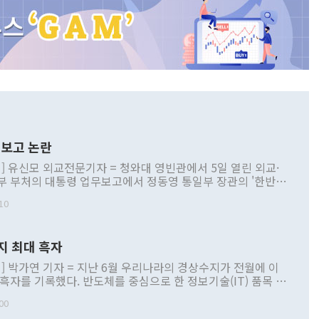
보고 논란
] 유신모 외교전문기자 = 청와대 영빈관에서 5일 열린 외교·
부 부처의 대통령 업무보고에서 정동영 통일부 장관의 '한반도
 구상'과 업무보고 발언이 논란을 빚고 있다. 이날 정 장관의
10
정부 내 조율을 거치지 않은 사안을 정책으로 추진하겠다고 공
는가 하면 사실 관계에 맞지 않은 설명도 있었다. 이재명 대통
로 신중을 기해 달라고 경고했고, 조현 외교부 장관은 '이상
지 최대 흑자
 근거한 비현실적 구상'이라는 비판을 내놨다. 그동안 정 장
책 관련 발언이 물의를 빚은 적은 여러 번 있지만 대통령과 유
] 박가연 기자 = 지난 6월 우리나라의 경상수지가 전월에 이
이 공개적으로 부정적 입장을 표명한 것은 이례적이다. 정 장
 흑자를 기록했다. 반도체를 중심으로 한 정보기술(IT) 품목 수
대북 접근법과 월권을 제어해야 한다는 목소리도 높아지고 있
간 상품수출이 처음으로 1000억달러를 넘어선 영향이다. [자
00
 따르
기자간담회를 하고 있다. [사진=통일부] 2026.07.23 ◆통일