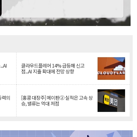
Mute
.AI
클라우드플레어 14% 급등해 신고
점...AI 지출 확대에 전망 상향
 동력의
[홍콩 대장주] 메이퇀② 실적은 고속 상
승, 밸류는 역대 저점