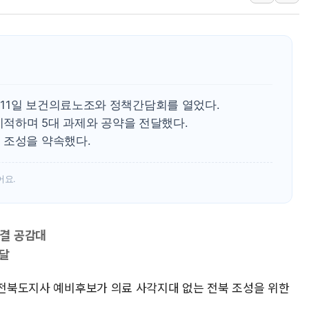
[종합] 美 7월 고용 2만3000명 감소 '쇼크'…9월 금리 인
[사진] 이슬람 수니파 3개국, 공동방위협정 체결
뉴욕증시 개장 전 특징주...아틀라시안·클라우드플레어
보훈부, 미 DPAA와 MOU… "6·25 미군 실종자 7359명
트럼프 "금리 내려야"…파월 때와 달리 워시엔 톤 낮춰
11일 보건의료노조와 정책간담회를 열었다.
특정 정치인 측근 포항시 정책특보 내정설...포항시 '시끌'
 지적하며 5대 과제와 공약을 전달했다.
 조성을 약속했다.
어요.
결 공감대
전달
당 전북도지사 예비후보가 의료 사각지대 없는 전북 조성을 위한