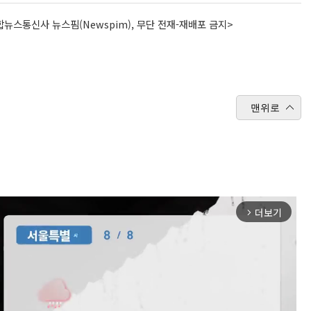
뉴스통신사 뉴스핌(Newspim), 무단 전재-재배포 금지>
맨위로
더보기
arrow_forward_ios