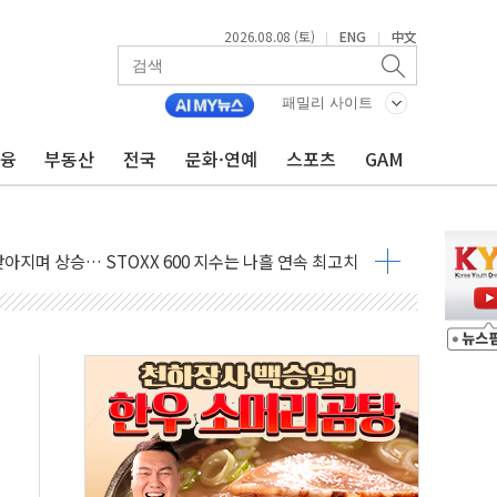
2026.08.08 (토)
ENG
中文
|
|
지대' 우려
 정청래 격차 확대'
패밀리 사이트
타진
금융
부동산
전국
문화·연예
스포츠
GAM
최고치
 요구
낮아지며 상승… STOXX 600 지수는 나흘 연속 최고치
세
엘·이란 위협에 맞설 자체 억지력 강화
동
톱'… 美 해상봉쇄 영향
각
체주 '활짝'
스닥 선물 1%대 상승