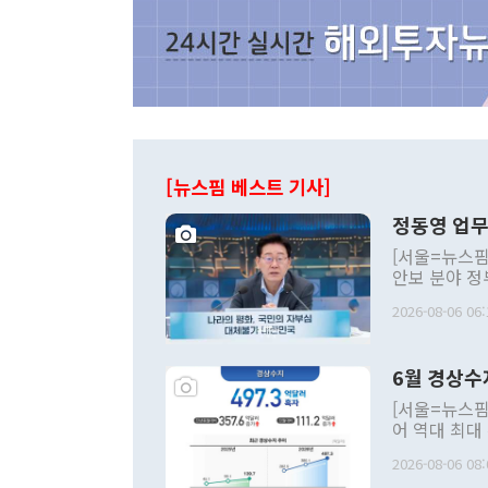
[뉴스핌 베스트 기사]
정동영 업무
[서울=뉴스핌
안보 분야 정
평화공존 발전
2026-08-06 06:
발언 중에는 
언한 것이 있
령은 공개적으
6월 경상수
주의적 희망에
관의 대북 정
[서울=뉴스핌
관 부처 장관
어 역대 최대
관의 무리한 
출 호조로 월
다. [정동영 통일부 장관이 지난달 23일 오후 서울 종로구 정부서울청사에
2026-08-06 08:
료=한국은행] 한국은행이 6일 발표한 '2026년 6월 국제수지(잠정)'에
서 취임 1주년 