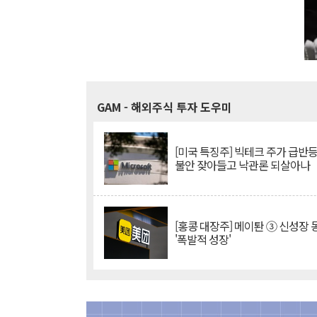
GAM
- 해외주식 투자 도우미
[미국 특징주] 빅테크 주가 급반등..
불안 잦아들고 낙관론 되살아나
[홍콩 대장주] 메이퇀 ③ 신성장
'폭발적 성장'