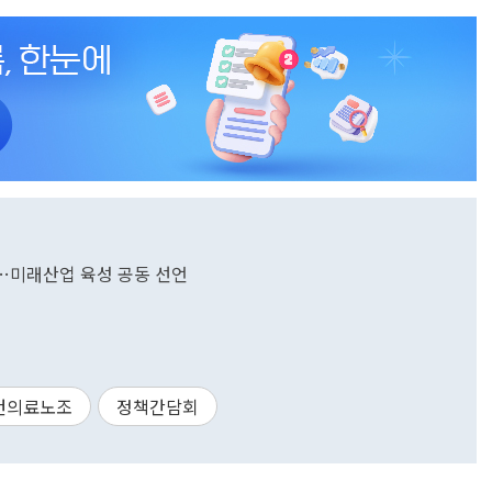
"…미래산업 육성 공동 선언
건의료노조
정책간담회