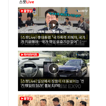
스팟
Live
[스팟Live] 李대통령 "국가폭력 피해자, 국가
가 치유해야…국가 책임 유효기간 없어"｜
26.08.07 국가폭력 피해자 위로 오찬
[스팟Live] 일상에서 장점이 더 돋보이는 '전
기 패밀리 SUV' 볼보 EX90