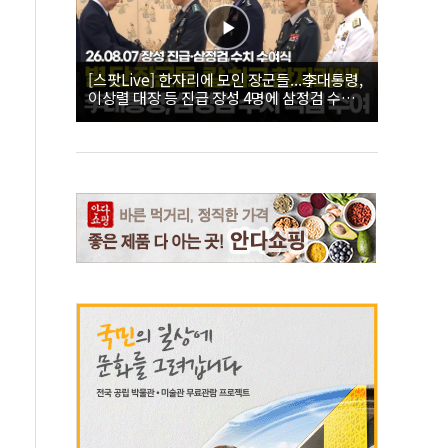
[스팟Live] 한자리에 모인 장군들...李대통령,
이상렬 대장 등 진급 장성 4명에 삼정검 수치
직접 수여｜26.08.07 장성 진급·삼정검 수치
수여식