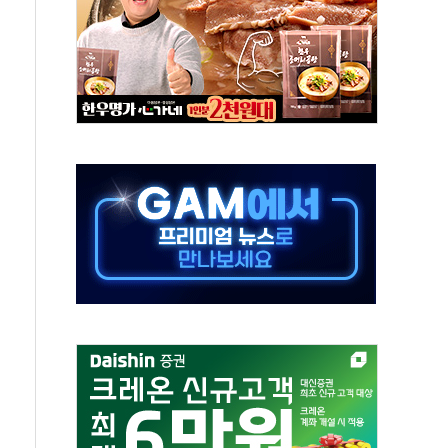
상 기대 후퇴
·태양광주↑ VS 트레이드데스크·웬디스↓
 끝까지 찾겠다"