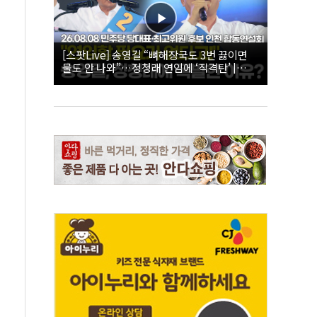
[스팟Live] 송영길 “뼈해장국도 3번 끓이면
물도 안 나와”…정청래 연임에 ‘직격탄’ |
26.08.08 더불어민주당 당대표·최고위원 후
보 인천 합동연설회