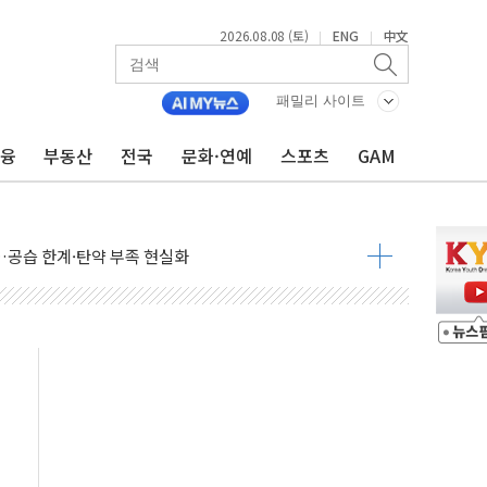
2026.08.08 (토)
ENG
中文
|
|
패밀리 사이트
금융
부동산
전국
문화·연예
스포츠
GAM
산사태 주의보'...경북도, 호우 피해·통제구간 없어
%p' 차 재역전 성공...金 45.42% vs 鄭 44.56%
·정청래·김민석 당대표 후보
 정청래에 승리...47.75% vs 42.08%
과 발표...김민석 47.75% 정청래 42.08%
표...김민석 45.09% 정청래 43.27% 송영길 11.63%
표...김민석 52.64% 정청래 39.89% 송영길 7.47%