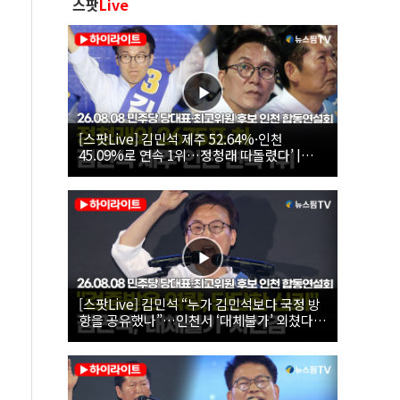
스팟
Live
[스팟Live] 김민석 제주 52.64%·인천
45.09%로 연속 1위…정청래 따돌렸다’ |
26.08.08 더불어민주당 당대표·최고위원 후
보 인천 합동연설회
[스팟Live] 김민석 “누가 김민석보다 국정 방
향을 공유했나”…인천서 ‘대체불가’ 외쳤다 |
26.08.08 더불어민주당 당대표·최고위원 후
보 인천 합동연설회