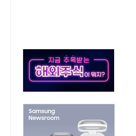
0~8.14)
…공습 한계·탄약 부족 현실화
50㎜ 폭우…강원 동해안 강한 비 이어져
 환경미화원 수거차에 치여 사망
동…60대 남성 2명 숨져
보는 일 없게"…'결혼 페널티' 22개 과제 손본다
터보트 전복…1명 사망·1명 실종
의 날 참석..."국제적 시민 연대로 목소리 내야"
 실종 60대 나흘만에 숨진 채 발견
 살해 10대 아들 체포
' 받아친 정청래…제주 연설서 신경전 고조
지시…與 "적극 환영"·野 "졸속 국정"