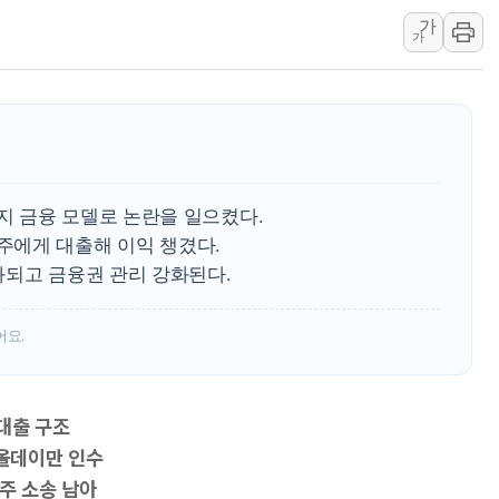
가
이번주 국내 주요 금융일정(8.1
가
美, 이란전 출구전략 만지작
강릉·동해·삼척 시간당 최대 
폐기물 수거하다 참변…60대
서울 중랑구 주택가서 흉기 난
李대통령 "결혼 때문에 손해 
 금융 모델로 논란을 일으켰다.
여수 오동도 인근 해상서 모
에게 대출해 이익 챙겼다.
추미애, '위안부' 피해자 기림
화되고 금융권 관리 강화된다.
인천 선재도 갯벌서 해루질 중
인천서 말다툼 중 어머니 흉기
어요.
'화합' 꺼낸 김민석에 '뻔뻔
李대통령, ISA 개편 재검토 
대출 구조
브올데이만 인수
주 소송 남아