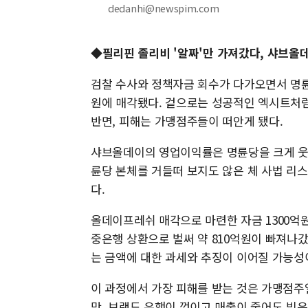
dedanhi@newspim.com
◆
필리핀 졸리비 '알짜'만 가져갔다, 샤브올데
검찰 수사와 정책자금 회수가 다가오면서 명륜
원에 매각됐다. 겉으로는 성공적인 엑시트처럼
반면, 피해는 가맹점주들이 떠안게 됐다.
샤브올데이의 영업이익률은 명륜당을 크게 웃돈
륜당 본체를 거들떠 보지도 않은 체 사법 리
다.
올데이프레쉬 매각으로 마련한 자금 1300억
중은행 상환으로 벌써 약 810억원이 빠져나
는 금액에 대한 과세와 추징이 이어질 가능성
이 과정에서 가장 피해를 받는 것은 가맹점주
만, 브랜드 유행이 꺾이고 매출이 줄어도 빚