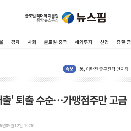
울
경제
사회
글로벌·중국
해외투자
산업
증권·
울진·영덕 '호우특보'-포항 '
속보
[종합] 김민석, 정청래에 '0.86
인천 합동연설회 나선 송영길
김민석, 2주차 제주·인천 경선서
대출' 퇴출 수순…가맹점주만 고금
인사하는 김민석 당대표 후보
[속보] 민주, 제주·인천 경선 결
[속보] 민주, 인천 경선 결과 발
26년05월12일 10:30
[속보] 민주, 제주 경선 결과 발