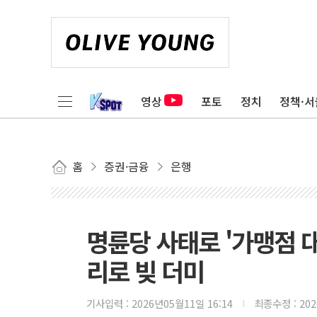
영상
포토
정치
정책·서
홈
증권·금융
은행
명륜당 사태로 '가맹점 
리로 빚 더미
기사입력 :
2026년05월11일 16:14
최종수정 :
20