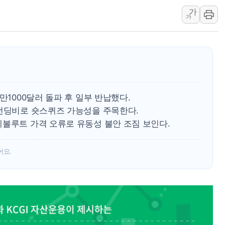
가
강릉·동해·삼척 시간당 최대 
가
폐기물 수거하다 참변…60대
서울 중랑구 주택가서 흉기 난
李대통령 "결혼 때문에 손해 
여수 오동도 인근 해상서 모
추미애, '위안부' 피해자 기림
만1000달러 돌파 후 일부 반납했다.
인천 선재도 갯벌서 해루질 중
 펀딩비로 숏스퀴즈 가능성을 주목한다.
인천서 말다툼 중 어머니 흉기
레볼루트 가격 오류로 유동성 불안 조짐 보인다.
'화합' 꺼낸 김민석에 '뻔뻔
어요.