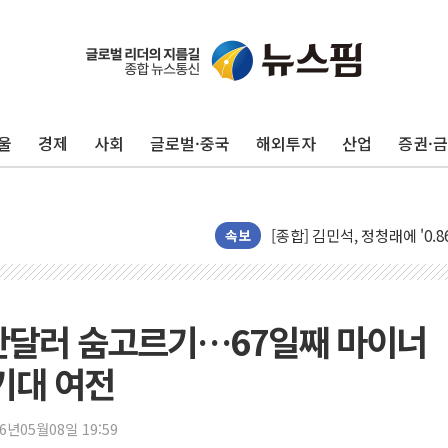
울
경제
사회
글로벌·중국
해외투자
산업
증권·
포항시 재난예산 40억 긴급 
울진·영덕 '호우특보'-포항 '
[종합] 김민석, 정청래에 '0.86
인천 합동연설회 나선 송영길
속보
김민석, 2주차 제주·인천 경선서
인사하는 김민석 당대표 후보
[속보] 민주, 제주·인천 경선 결
8만달러 숨고르기…67일째 마이너
[속보] 민주, 인천 경선 결과 발
기대 여전
[속보] 민주, 제주 경선 결과 발
이번주 국내 주요 금융일정(8.1
26년05월08일 19:59
美, 이란전 출구전략 만지작