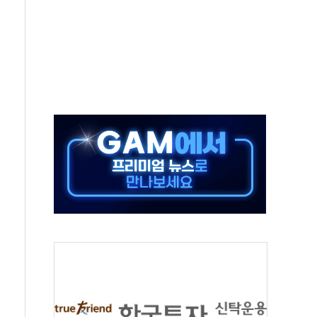
50㎜ 폭우…강원 동해안 강한 비 이어져
 환경미화원 수거차에 치여 사망
동…60대 남성 2명 숨져
보는 일 없게"…'결혼 페널티' 22개 과제 손본다
터보트 전복…1명 사망·1명 실종
의 날 참석..."국제적 시민 연대로 목소리 내야"
 실종 60대 나흘만에 숨진 채 발견
 살해 10대 아들 체포
' 받아친 정청래…제주 연설서 신경전 고조