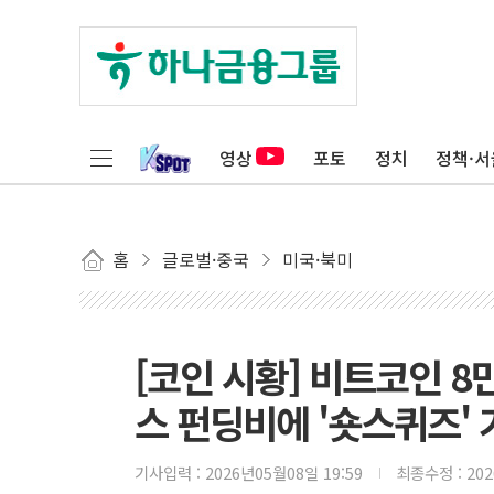
영상
포토
정치
정책·서
홈
글로벌·중국
미국·북미
[코인 시황] 비트코인 
스 펀딩비에 '숏스퀴즈' 
기사입력 :
2026년05월08일 19:59
최종수정 :
20