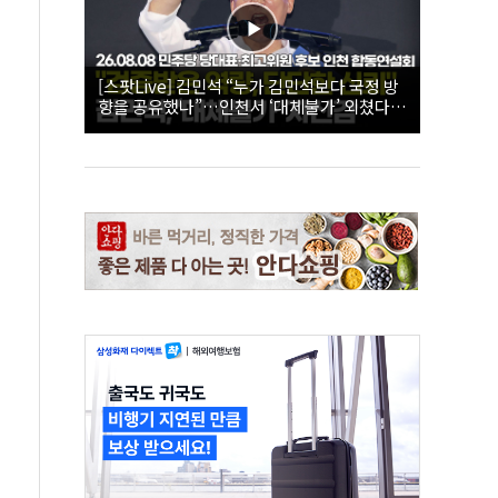
[스팟Live] 김민석 “누가 김민석보다 국정 방
향을 공유했나”…인천서 ‘대체불가’ 외쳤다 |
26.08.08 더불어민주당 당대표·최고위원 후
보 인천 합동연설회