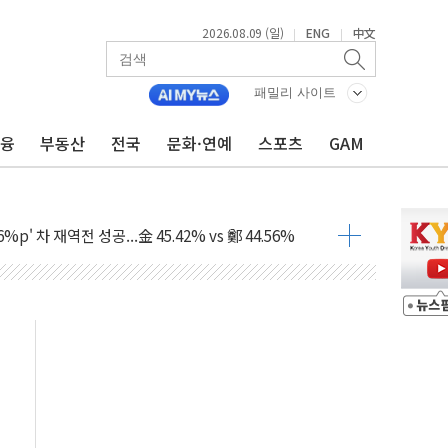
2026.08.09 (일)
ENG
中文
|
|
패밀리 사이트
금융
부동산
전국
문화·연예
스포츠
GAM
투입…고수온 양식장 복구·지원 '총력'
산사태 주의보'...경북도, 호우 피해·통제구간 없어
%p' 차 재역전 성공...金 45.42% vs 鄭 44.56%
·정청래·김민석 당대표 후보
 정청래에 승리...47.75% vs 42.08%
과 발표...김민석 47.75% 정청래 42.08%
표...김민석 45.09% 정청래 43.27% 송영길 11.63%
표...김민석 52.64% 정청래 39.89% 송영길 7.47%
0~8.14)
…공습 한계·탄약 부족 현실화