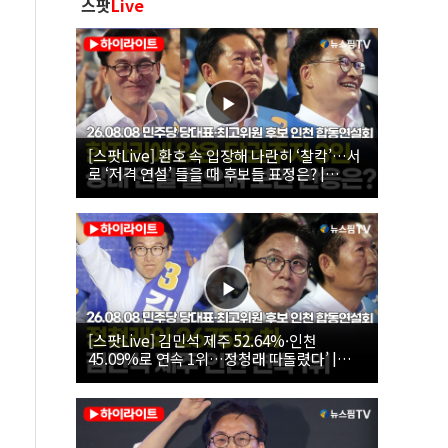
스팟
Live
[스팟Live] 환호 속 입장해 나란히 ‘찰칵’…서
로 ‘저격 연설’ 들을 때 후보들 표정은? |
26.08.08 더불어민주당 당대표·최고위원 후
보 인천 합동연설회
[스팟Live] 김민석 제주 52.64%·인천
45.09%로 연속 1위…정청래 따돌렸다’ |
26.08.08 더불어민주당 당대표·최고위원 후
보 인천 합동연설회