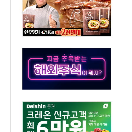
보는 일 없게"…'결혼 페널티' 22개 과제 손본다
터보트 전복…1명 사망·1명 실종
의 날 참석..."국제적 시민 연대로 목소리 내야"
 실종 60대 나흘만에 숨진 채 발견
 살해 10대 아들 체포
' 받아친 정청래…제주 연설서 신경전 고조
지시…與 "적극 환영"·野 "졸속 국정"
10일까지 최대 3.5m 높은 물결
23명…정부, 비상대응기구 가동