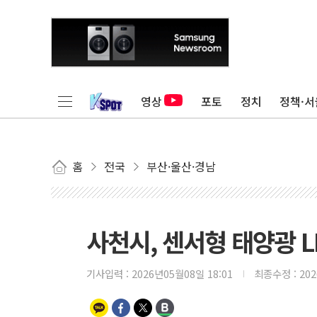
영상
포토
정치
정책·서
홈
전국
부산·울산·경남
사천시, 센서형 태양광 
기사입력 :
2026년05월08일 18:01
최종수정 :
20