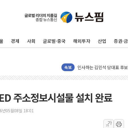
울
경제
사회
글로벌·중국
해외투자
산업
증권·
인천 합동연설회 나선 송영길
김민석, 2주차 제주·인천 경선서
인사하는 김민석 당대표 후보
속보
[속보] 민주, 제주·인천 경선 결
[속보] 민주, 인천 경선 결과 발
[속보] 민주, 제주 경선 결과 발
이번주 국내 주요 금융일정(8.1
LED 주소정보시설물 설치 완료
美, 이란전 출구전략 만지작
강릉·동해·삼척 시간당 최대 
26년05월08일 18:01
폐기물 수거하다 참변…60대
가
가
서울 중랑구 주택가서 흉기 난