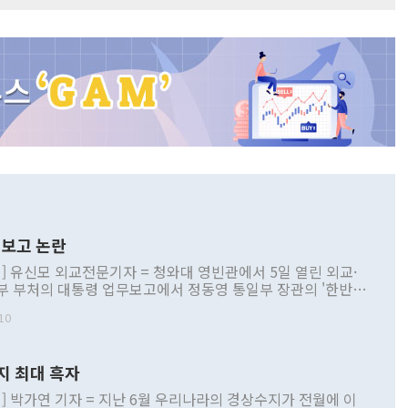
보고 논란
] 유신모 외교전문기자 = 청와대 영빈관에서 5일 열린 외교·
부 부처의 대통령 업무보고에서 정동영 통일부 장관의 '한반도
 구상'과 업무보고 발언이 논란을 빚고 있다. 이날 정 장관의
10
정부 내 조율을 거치지 않은 사안을 정책으로 추진하겠다고 공
는가 하면 사실 관계에 맞지 않은 설명도 있었다. 이재명 대통
로 신중을 기해 달라고 경고했고, 조현 외교부 장관은 '이상
지 최대 흑자
 근거한 비현실적 구상'이라는 비판을 내놨다. 그동안 정 장
책 관련 발언이 물의를 빚은 적은 여러 번 있지만 대통령과 유
] 박가연 기자 = 지난 6월 우리나라의 경상수지가 전월에 이