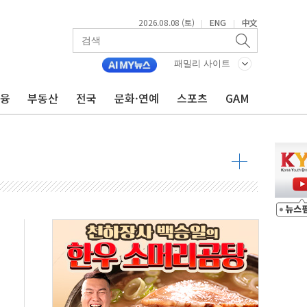
2026.08.08 (토)
ENG
中文
|
|
패밀리 사이트
금융
부동산
전국
문화·연예
스포츠
GAM
·정청래·김민석 당대표 후보
 정청래에 승리...47.75% vs 42.08%
과 발표...김민석 47.75% 정청래 42.08%
표...김민석 45.09% 정청래 43.27% 송영길 11.63%
표...김민석 52.64% 정청래 39.89% 송영길 7.47%
0~8.14)
…공습 한계·탄약 부족 현실화
50㎜ 폭우…강원 동해안 강한 비 이어져
 환경미화원 수거차에 치여 사망
동…60대 남성 2명 숨져