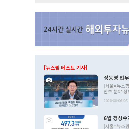
[뉴스핌 베스트 기사]
정동영 업무
[서울=뉴스핌
안보 분야 정
평화공존 발전
2026-08-06 06:
발언 중에는 
언한 것이 있
령은 공개적으
6월 경상수
주의적 희망에
관의 대북 정
[서울=뉴스핌