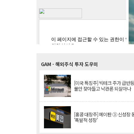
GAM
- 해외주식 투자 도우미
[미국 특징주] 빅테크 주가 급반등..
불안 잦아들고 낙관론 되살아나
[홍콩 대장주] 메이퇀 ③ 신성장
'폭발적 성장'