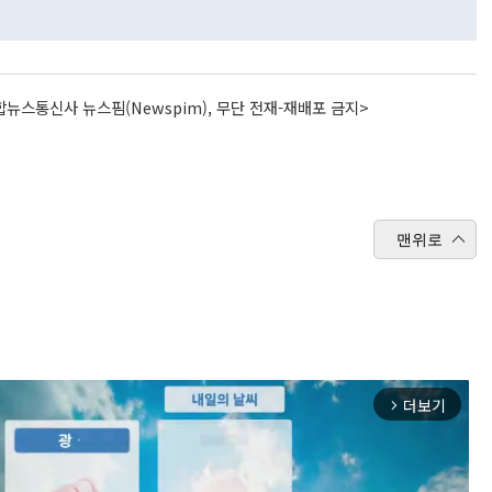
뉴스통신사 뉴스핌(Newspim), 무단 전재-재배포 금지>
맨위로
더보기
arrow_forward_ios