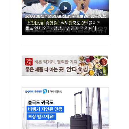
[스팟Live] 송영길 “뼈해장국도 3번 끓이면
물도 안 나와”…정청래 연임에 ‘직격탄’ |
26.08.08 더불어민주당 당대표·최고위원 후
보 인천 합동연설회