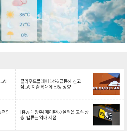
Mute
.AI
클라우드플레어 14% 급등해 신고
점...AI 지출 확대에 전망 상향
 동력의
[홍콩 대장주] 메이퇀② 실적은 고속 상
승, 밸류는 역대 저점