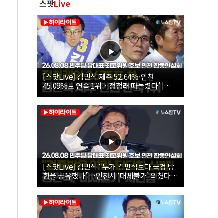
스팟
Live
[스팟Live] 김민석 제주 52.64%·인천
45.09%로 연속 1위…정청래 따돌렸다’ |
26.08.08 더불어민주당 당대표·최고위원 후
보 인천 합동연설회
[스팟Live] 김민석 “누가 김민석보다 국정 방
향을 공유했나”…인천서 ‘대체불가’ 외쳤다 |
26.08.08 더불어민주당 당대표·최고위원 후
보 인천 합동연설회