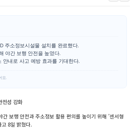
李대통령 "결혼 때문에 손해 
여수 오동도 인근 해상서 모
추미애, '위안부' 피해자 기림
인천 선재도 갯벌서 해루질 중
인천서 말다툼 중 어머니 흉기
ED 주소정보시설물 설치를 완료했다.
'화합' 꺼낸 김민석에 '뻔뻔
해 야간 보행 안전을 높였다.
 안내로 사고 예방 효과를 기대한다.
李대통령, ISA 개편 재검토 
동해중부 전 해상 풍랑주의보…
어요.
연일 폭염에 온열질환 사망 
안전성 강화
 야간 보행 안전과 주소정보 활용 편의를 높이기 위해 '센서형
고 8일 밝혔다.