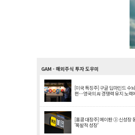
GAM
- 해외주식 투자 도우미
[미국 특징주] 구글 딥마인드 수
편…영국의 AI 경쟁력 유지 노력
[홍콩 대장주] 메이퇀 ③ 신성장
'폭발적 성장'