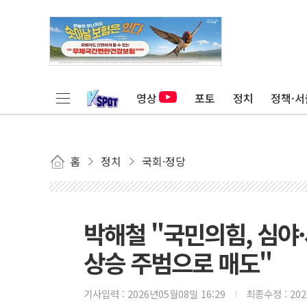
영상
포토
정치
정책·서
홈
정치
국회·정당
박해철 "국민의힘, 심야
상승 주범으로 매도"
기사입력 :
2026년05월08일 16:29
최종수정 :
20