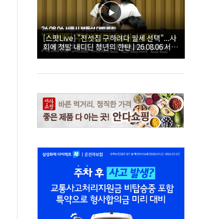
[스팟Live] "전셋집 구하려다 월세 선택"...사
회에 첫발 내디딘 청년의 한탄 | 26.08.06 서울
시 부동산 대토론회