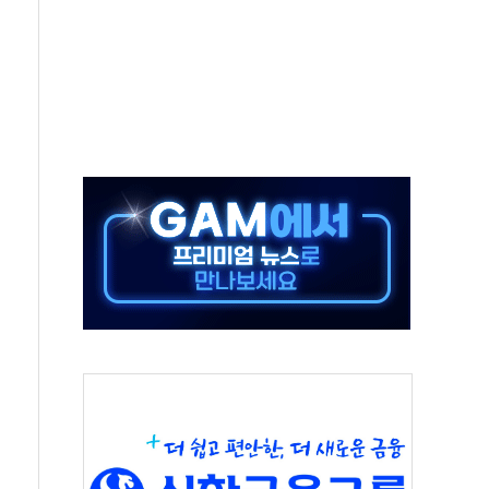
 반대…상법·자본시장법 개정 논의"
 차익실현 속 혼조세...웨스턴디지털·샌디스크↓
에 긴급 안보 점검회의
호르무즈 재개방 기대에 강세
조까지, 상승...호실적 보고 기업 상승세 뚜렷
인 '사파리' 공격… 시민들 공포감 극대화 전략
' 임시 주총 기대감에 홀로 상한가…마진 잔액은 사상 최고
버리지 위험수위…숨은 차입이 더 큰 변수"
대응 1단계 진압 중