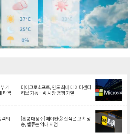
Mute
뇌부 개
마이크로소프트, 인도 최대 데이터센터
에 타격
허브 가동…AI 시장 경쟁 가열
 동력의
[홍콩 대장주] 메이퇀② 실적은 고속 상
승, 밸류는 역대 저점