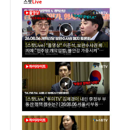
스팟
Live
[스팟Live] *풀영상* 이준석, 보완수사권 폐
지에 "민주당 개악입법, 불안감 가중시켜"｜
26.08.06 개혁신당 보완수사권 폐지 토론회
[스팟Live] '투미TV' 김제경이 내린 李정부 부
동산 정책 점수는? | 26.08.06 서울시 부동산
대토론회