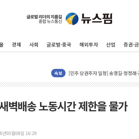
울
경제
사회
글로벌·중국
해외투자
산업
증권·
뉴욕증시, 유가·금리 부담에 하락…다
이란, 오만과 호르무즈 해협 재개방 합
[민주 당권주자 일정] 송영길·정청래·김
李대통령, 오늘 부동산 정책 점검 2
속보
[오늘의 정치일정] 8월 7일(금)
[오늘의 국회일정] 상임위·세미나·기자
이란, 美·이스라엘 선박 호르무즈 통항
·새벽배송 노동시간 제한을 물가
유럽증시, 견조한 실적 소화하며 대부분
리투아니아 국방 "러, 우크라 드론으로
구광모, 내주 실리콘밸리서 젠슨 황 
26년05월08일 16:29
뉴욕증시 개장 전 특징주...모더나