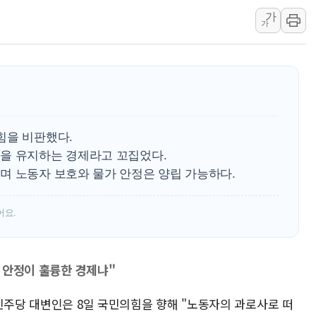
가
김정관 장관 "영업이익 N% 성과급
가
뉴욕증시 프리뷰, 미 주가선물 AI주
청와대, 북한 단거리 탄도미사일 발사
금값 7주 만에 최고…美 고용 둔화·
[인도증시] 중동 긴장 완화에 실적 호
러, 1인칭시점 드론으로 우크라 민간
힘을 비판했다.
[베트남 증시] 지수 하락 속 'DGC
을 유지하는 경제라고 꼬집었다.
'월가의 황제' 다이먼 "금융시장 레
며 노동자 보호와 물가 안정은 양립 가능하다.
양주 섬유염색공장서 화재 1명 중상…
어요.
 안정이 훌륭한 경제냐"
민주당 대변인은 8일 국민의힘을 향해 "노동자의 과로사로 떠