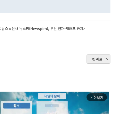
뉴스통신사 뉴스핌(Newspim), 무단 전재-재배포 금지>
맨위로
더보기
arrow_forward_ios