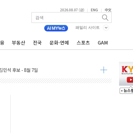
2026.08.07 (금)
ENG
中文
|
|
패밀리 사이트
금융
부동산
전국
문화·연예
스포츠
GAM
우 5거래일 랠리 '마침표'
의 막바지.."美와 직접 협상 없어"
민석 후보 - 8월 7일
차 회의…주택 공급 대책 막바지 조율할 듯
회견·주요 정당 - 8월 7일
 제한 추진…美 "통행 막을 권한 없어"
 상승… "2분기 기업 순이익 21% 증가" 전망
 나토 회원국 공격 검토… 거짓 깃발 작전"
재회…로봇·AI 데이터센터·모빌리티 구체화
·아이온큐·도어대시↑ VS 샌디스크·피그마·앱러빈↓