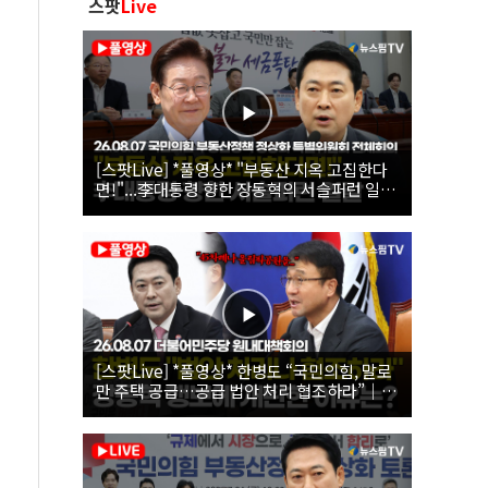
스팟
Live
[스팟Live] *풀영상* "부동산 지옥 고집한다
면!"...李대통령 향한 장동혁의 서슬퍼런 일갈
| 26.08.07 국민의힘 부동산정책 정상화 특별
위원회 전체회의
[스팟Live] *풀영상* 한병도 “국민의힘, 말로
만 주택 공급…공급 법안 처리 협조하라”｜
26.08.07 더불어민주당 원내대책회의