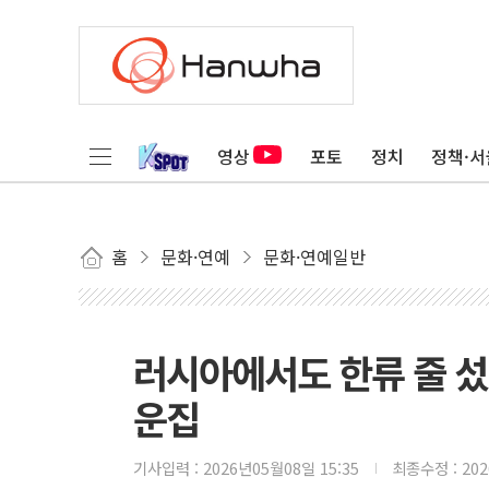
영상
포토
정치
정책·서
홈
문화·연예
문화·연예일반
러시아에서도 한류 줄 
운집
기사입력 :
2026년05월08일 15:35
최종수정 :
20