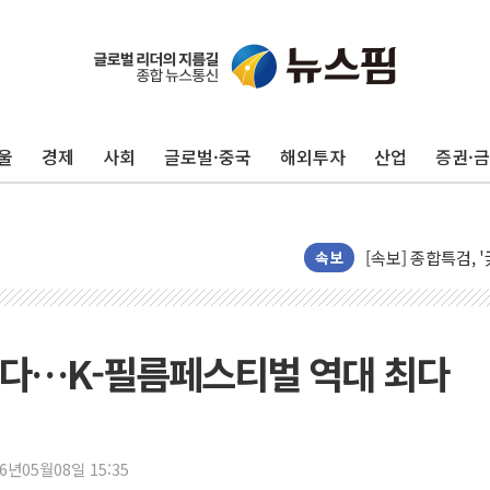
"최대 2시간 앞서 
유니슨 "국내생산
울
경제
사회
글로벌·중국
해외투자
산업
증권·
창호 교체하다 난간
장동혁 "규제와 대
[속보] 종합특검, 
AI에 승부 건 네
속보
日, 4~6월 105조
오렌지플래닛 창업
경찰, '300억대 
섰다…K-필름페스티벌 역대 최다
장동혁 "집값 올려
[속보] '해병 순직
부동산정책 정상화
26년05월08일 15:35
경찰, '강북구 오피