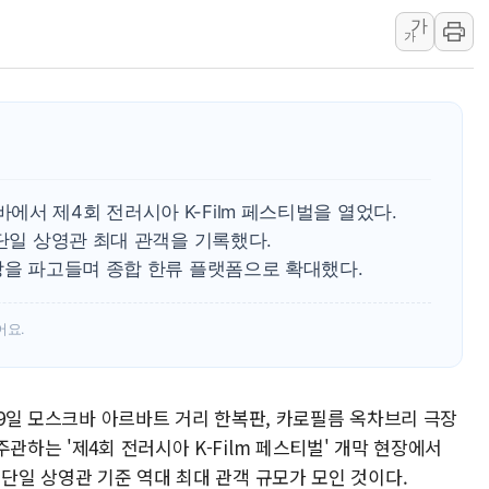
가
"취약계층에 더 가
가
전국 그늘막 4만개 
美·日 환율공조에 
구리값 사상 최고치
에어프레미아, 호치민
국민통합위, 정치 
서 제4회 전러시아 K-Film 페스티벌을 열었다.
티엠씨, 220억원 
 단일 상영관 최대 관객을 기록했다.
장을 파고들며 종합 한류 플랫폼으로 확대했다.
어요.
 29일 모스크바 아르바트 거리 한복판, 카로필름 옥차브리 극장
관하는 '제4회 전러시아 K-Film 페스티벌' 개막 현장에서
 단일 상영관 기준 역대 최대 관객 규모가 모인 것이다.