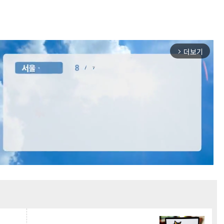
더보기
arrow_forward_ios
Mute