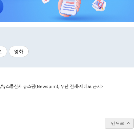
츠
영화
뉴스통신사 뉴스핌(Newspim), 무단 전재-재배포 금지>
맨위로