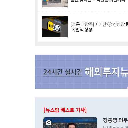
[홍콩 대장주] 메이퇀 ③ 신성장
'폭발적 성장'
[뉴스핌 베스트 기사]
정동영 업무