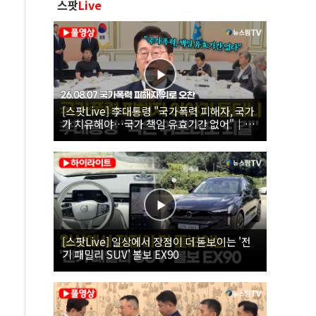
스팟
Live
[스팟Live] 李대통령 "국가폭력 피해자, 국가
가 치유해야…국가 책임 유효기간 없어"｜
26.08.07 국가폭력 피해자 위로 오찬
[스팟Live] 일상에서 장점이 더 돋보이는 '전
기 패밀리 SUV' 볼보 EX90