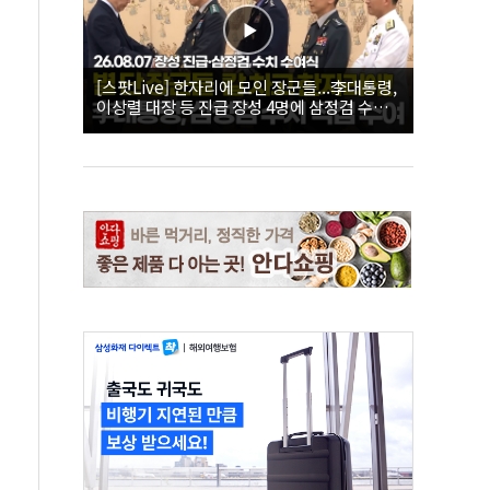
[스팟Live] 한자리에 모인 장군들...李대통령,
이상렬 대장 등 진급 장성 4명에 삼정검 수치
직접 수여｜26.08.07 장성 진급·삼정검 수치
수여식