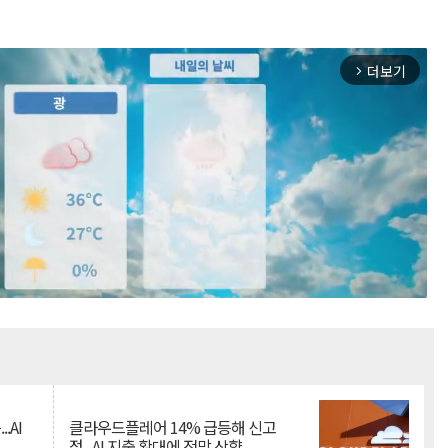
더보기
arrow_forward_ios
Mute
.AI
클라우드플레어 14% 급등해 신고
점...AI 지출 확대에 전망 상향