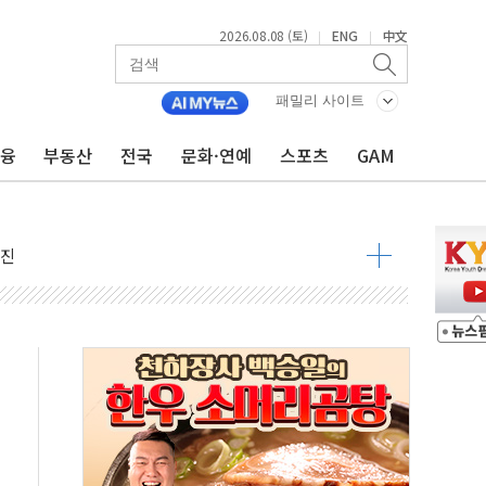
2026.08.08 (토)
ENG
中文
|
|
패밀리 사이트
금융
부동산
전국
문화·연예
스포츠
GAM
지대' 우려
 정청래 격차 확대'
타진
최고치
 요구
낮아지며 상승… STOXX 600 지수는 나흘 연속 최고치
세
엘·이란 위협에 맞설 자체 억지력 강화
동