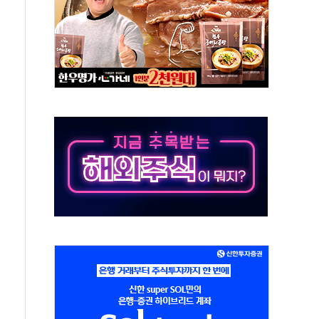
톱'… 美 해상봉쇄 영향
각
체주 '활짝'
스닥 선물 1%대 상승
상 기대 후퇴
·태양광주↑ VS 트레이드데스크·웬디스↓
 끝까지 찾겠다"