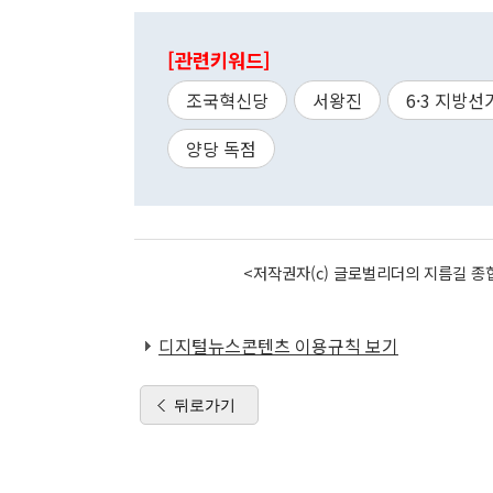
[관련키워드]
조국혁신당
서왕진
6·3 지방선
양당 독점
<저작권자(c) 글로벌리더의 지름길 종합
디지털뉴스콘텐츠 이용규칙 보기
뒤로가기