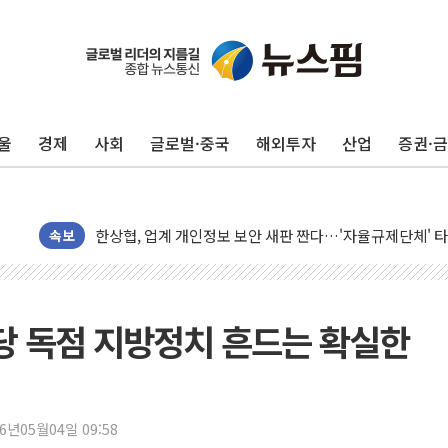
울
경제
사회
글로벌·중국
해외투자
산업
증권·
10월 보완수사권 폐지·공소청 출범…피해자들 '범죄 사각
민주, 오늘 제주·인천 경선 결과 발표...'김민석 재역전 vs
한상협, 업계 개인정보 보안 새판 짠다…'자율규제단체' 
속보
뉴욕증시, 고용 쇼크에 금리 인상 우려 후퇴…S&P500 
트럼프, 쿡 연준 이사 해임 재추진…"26일까지 의혹 소명"
유럽증시, 美 고용 예상 밖 부진에 연준 금리 인상 가능성 
당 독점 지방정치 흔드는 확실한
미 연준 매파 기세 꺾이나…고용 감소에 9월 동결 전망 우
[종합] 이슬람 수니파 3국, '공동방위협정' 체결… 이스라
트럼프, 백신·자폐증 행정명령 검토…"이르면 다음 주"
美 항소법원, 백악관 무도회장 공사 중단 명령…트럼프 제
26년05월04일 09:58