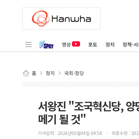
영상
포토
정치
정책·서
홈
정치
국회·정당
서왕진 "조국혁신당, 양
메기 될 것"
기사입력 :
2026년05월04일 09:58
최종수정 :
20