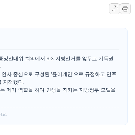
이란 핵심 원유 수출항 '하르그섬', 최근 1주일 이상 '올스
가
美 고용 쇼크에 엔화 장중 급등…시장은 "또 개입했나" 촉
가
[AI MY 뉴스] 뉴욕 반도체주 프리뷰...美 고용 쇼크에 반도
뉴욕증시 프리뷰, 美 고용 쇼크에 금리 인상 우려 후퇴…나
[종합] 美 7월 고용 2만3000명 감소 '쇼크'…9월 금리 인
[사진] 이슬람 수니파 3개국, 공동방위협정 체결
뉴욕증시 개장 전 특징주...아틀라시안·클라우드플레어
중앙선대위 회의에서 6·3 지방선거를 앞두고 기득권
보훈부, 미 DPAA와 MOU… "6·25 미군 실종자 7359명
.
트럼프 "금리 내려야"…파월 때와 달리 워시엔 톤 낮춰
 인사 중심으로 구성된 '윤어게인'으로 규정하고 민주
특정 정치인 측근 포항시 정책특보 내정설...포항시 '시끌'
를 지적했다.
는 메기 역할을 하며 민생을 지키는 지방정부 모델을
어요.