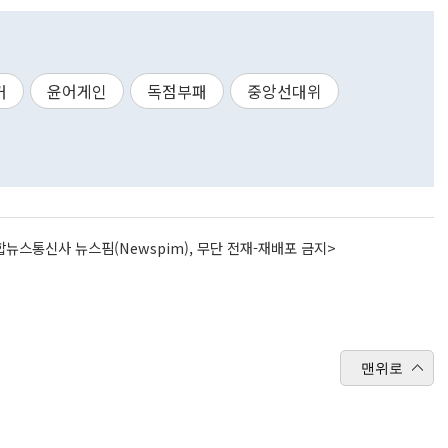
거
윤어게인
독점부패
중앙선대위
뉴스통신사 뉴스핌(Newspim), 무단 전재-재배포 금지>
맨위로