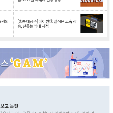
 동력의
[홍콩 대장주] 메이퇀② 실적은 고속 상
승, 밸류는 역대 저점
보고 논란