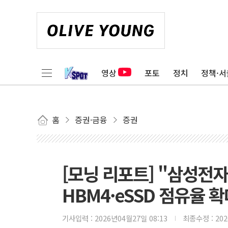
영상
포토
정치
정책·서
홈
증권·금융
증권
[모닝 리포트] "삼성전자
HBM4·eSSD 점유율 확
기사입력 :
2026년04월27일 08:13
최종수정 :
20