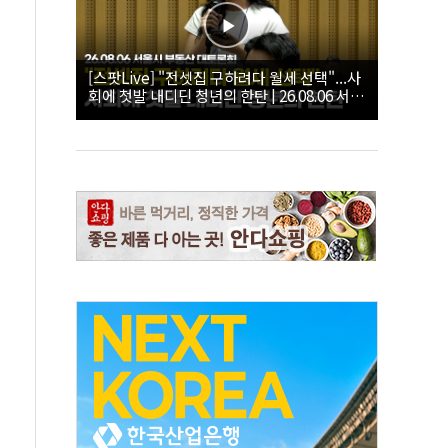
[스팟Live] "전셋집 구하려다 월세 선택"...사
회에 첫발 내디딘 청년의 한탄 | 26.08.06 서울
시 부동산 대토론회