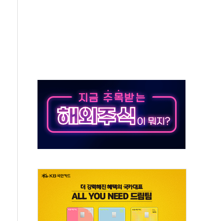
하는 '선봉'의 대민 봉사
미사일 1발 발사… 올해 10번째·42일 만 도발
 새 안보 위기… 반군·마약카르텔이 습득해 전투 활용
어선 구조
무해한 표면 부식 물질"
분만에 진화...외국인 노동자 숨져
즌2
축 피해 최소화 '총력 대응'
유입에도 박스권…美 암호화폐 법안 처리 여부도 변수