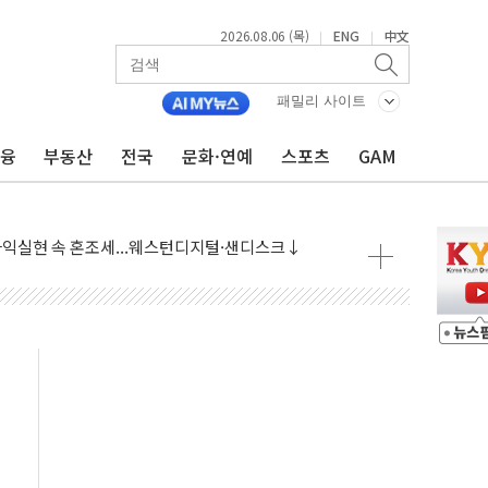
2026.08.06 (목)
ENG
中文
|
|
패밀리 사이트
금융
부동산
전국
문화·연예
스포츠
GAM
·아이온큐·도어대시↑ VS 샌디스크·피그마·앱러빈↓
 반대…상법·자본시장법 개정 논의"
 차익실현 속 혼조세...웨스턴디지털·샌디스크↓
에 긴급 안보 점검회의
호르무즈 재개방 기대에 강세
조까지, 상승...호실적 보고 기업 상승세 뚜렷
인 '사파리' 공격… 시민들 공포감 극대화 전략
' 임시 주총 기대감에 홀로 상한가…마진 잔액은 사상 최고
버리지 위험수위…숨은 차입이 더 큰 변수"
대응 1단계 진압 중
야, 경쟁상대 中과 비교해야"