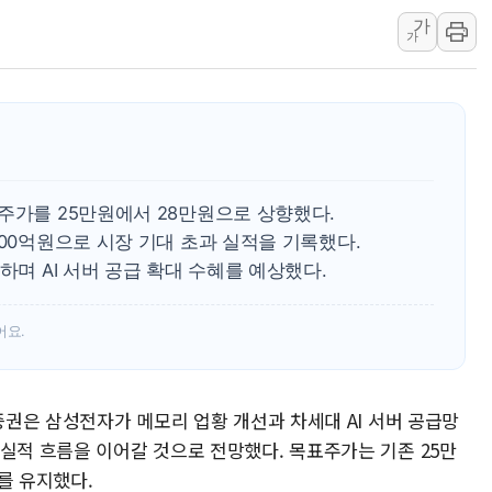
가
해군 1함대 창설 80주년…지역과 함께
가
[3보] 북, 원산서 동해로 단거리 탄도
우크라 드론 전술, 중남미 콜롬비아에
동해해경, 독도 해상서 부유물 감긴 
주한미군 "오산기지 누출, 백린 아닌 
구미 폐염산처리업체서 불 2시간30여
주가를 25만원에서 28만원으로 상향했다.
해군과 함께하는 '불금전파, 송정' 시
000억원으로 시장 기대 초과 실적을 기록했다.
강원도 폭염특보 11일째…온열질환·가
하며 AI 서버 공급 확대 수혜를 예상했다.
[코인 시황] 비트코인, ETF 자금 
어요.
자증권은 삼성전자가 메모리 업황 개선과 차세대 AI 서버 공급망
실적 흐름을 이어갈 것으로 전망했다. 목표주가는 기존 25만
를 유지했다.