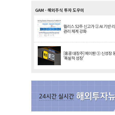
GAM
- 해외주식 투자 도우미
퀄리스 52주 신고가 ② AI 기반 
관리 체계 강화
[홍콩 대장주] 메이퇀 ③ 신성장
'폭발적 성장'