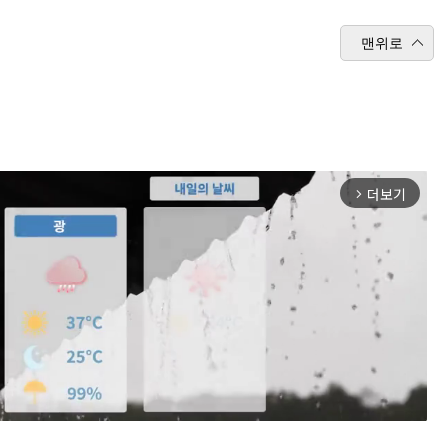
맨위로
더보기
arrow_forward_ios