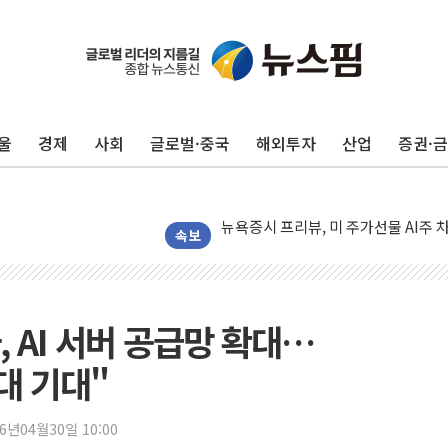
울
경제
사회
글로벌·중국
해외투자
산업
증권·
뉴욕증시 개장 전 특징주...모더나
김정관 장관 "영업이익 N% 성과급
뉴욕증시 프리뷰, 미 주가선물 AI주
청와대, 북한 단거리 탄도미사일 발사
속보
금값 7주 만에 최고…美 고용 둔화·
[인도증시] 중동 긴장 완화에 실적 호
러, 1인칭시점 드론으로 우크라 민간
, AI 서버 공급망 확대…
[베트남 증시] 지수 하락 속 'DGC
대 기대"
'월가의 황제' 다이먼 "금융시장 레
양주 섬유염색공장서 화재 1명 중상…
26년04월30일 10:00
김정관 산업부 장관 "주 52시간 손봐