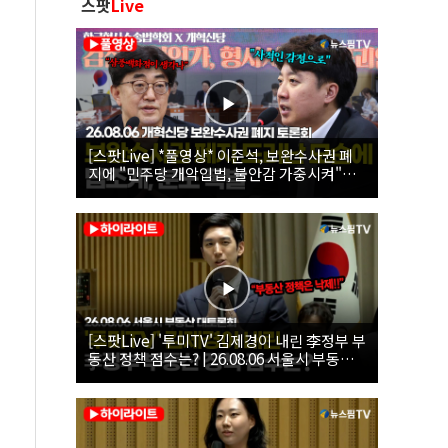
스팟
Live
[스팟Live] *풀영상* 이준석, 보완수사권 폐
지에 "민주당 개악입법, 불안감 가중시켜"｜
26.08.06 개혁신당 보완수사권 폐지 토론회
[스팟Live] '투미TV' 김제경이 내린 李정부 부
동산 정책 점수는? | 26.08.06 서울시 부동산
대토론회