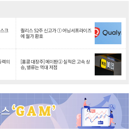
Mute
리스크
퀄리스 52주 신고가 ① 어닝서프라이즈
에 월가 환호
 동력의
[홍콩 대장주] 메이퇀② 실적은 고속 상
승, 밸류는 역대 저점