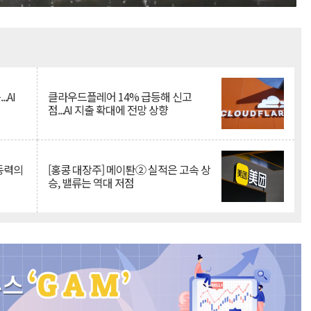
Mute
.AI
클라우드플레어 14% 급등해 신고
점...AI 지출 확대에 전망 상향
 동력의
[홍콩 대장주] 메이퇀② 실적은 고속 상
승, 밸류는 역대 저점