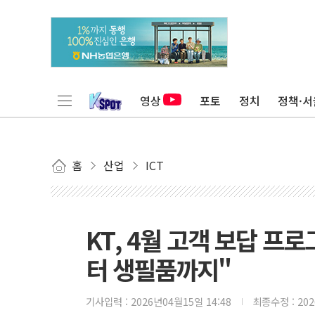
영상
포토
정치
정책·서
홈
산업
ICT
KT, 4월 고객 보답 
터 생필품까지"
기사입력 :
2026년04월15일 14:48
최종수정 :
20