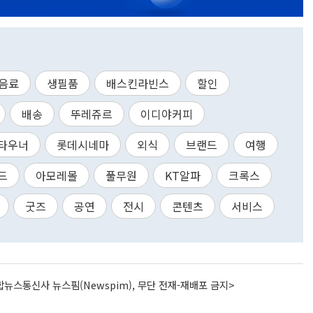
음료
생필품
배스킨라빈스
할인
배송
뚜레쥬르
이디야커피
타우너
롯데시네마
외식
브랜드
여행
드
아모레몰
풀무원
KT알파
크록스
굿즈
공연
전시
콘텐츠
서비스
뉴스통신사 뉴스핌(Newspim), 무단 전재-재배포 금지>