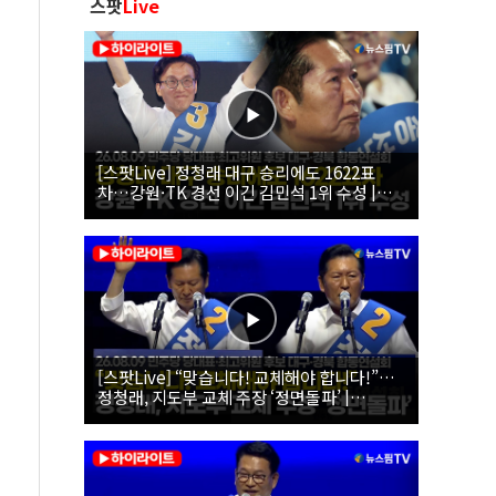
스팟
Live
[스팟Live] 정청래 대구 승리에도 1622표
차…강원·TK 경선 이긴 김민석 1위 수성 |
26.08.09 더불어민주당 당대표·최고위원 후
보 대구·경북 합동연설회
[스팟Live] “맞습니다! 교체해야 합니다!”…
정청래, 지도부 교체 주장 ‘정면돌파’ |
26.08.09 더불어민주당 당대표·최고위원 후
보 대구·경북 합동연설회