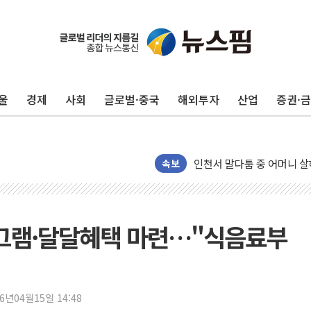
평택 진위면 공장서 질식사
포항 블루밸리 국가산단에 '
상주 낙동강 선착장 하류서 50
울
경제
사회
글로벌·중국
해외투자
산업
증권·
[종합] 김민석, 정청래에 누적 1
민주당 경북도당위원장에 오중
인천서 말다툼 중 어머니 살
속보
김민석, 강원·대구·경북 경선서
[속보] 민주, 강원·대구·경북 
[속보] 민주, 경북 경선 결과 
프로그램·달달혜택 마련…"식음료부
[속보] 민주, 대구 경선 결과 
[속보] 민주, 강원 경선 결과 
정재헌 CEO, SKT 장기고
최태원, 노소영에 9440억
26년04월15일 14:48