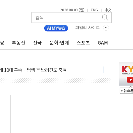
2026.08.09 (일)
ENG
中文
|
|
고 발생…작업자 1명 숨져
철강 AI융합실증센터' 들어선다
패밀리 사이트
대 숨진 채 발견...경찰, 조사 중
금융
부동산
전국
문화·연예
스포츠
GAM
.48%p 차 선두 유지...金 46.01% vs 鄭 44.53%
기 당선...합산득표율 68.63%
해 10대 구속…범행 후 반려견도 죽여
 정청래에 승리…金 48.54% vs 鄭 44.40%
경선 결과...김민석 48.54% 정청래 44.40%
발표...김민석 47.37% 정청래 45.71% 송영길 6.92%
발표...정청래 47.82% 김민석 46.35% 송영길 5.83%
발표...김민석 50.30% 정청래 41.94% 송영길 7.76%
객 400명 맞이…"마음 잇는 시간 되길"
 지급 확정되나…재상고 앞두고 막판 셈법