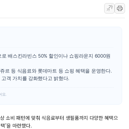
하나금융, 명동 소상공인에 
가
인천시 광복절 현수막 '태
가
병무청, 보충역 전면 손질…
홈플러스發 대형마트 판매,
윤준병·이해민 의원, '정부
'호우·산사태 주의보' 울진 
여야, 황희 '버스 하우스' 공
으로 배스킨라빈스 50% 할인이나 쇼핑라운지 6000원
쥬르 등 식음료와 롯데마트 등 쇼핑 혜택을 운영한다.
 고객 가치를 강화했다고 밝혔다.
어요.
 일상 소비 패턴에 맞춰 식음료부터 생필품까지 다양한 혜택으
혜택'을 마련했다.