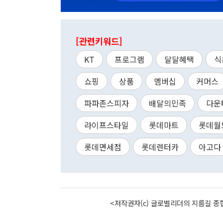
[관련키워드]
KT
프로그램
달달혜택
식
쇼핑
상품
멤버십
커머스
파파존스피자
배달의민족
다운
라이프스타일
롯데마트
롯데월
롯데면세점
롯데렌터카
아고다
<저작권자(c) 글로벌리더의 지름길 종합