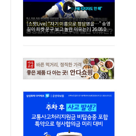
[스팟Live] “자기 이름으로 정당명을…” 송영
길이 피켓 문구 보고 놀란 이유는? | 26.08.09
더불어민주당 당대표·최고위원 후보 대구·경
북 합동연설회