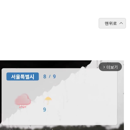
맨위로
더보기
arrow_forward_ios