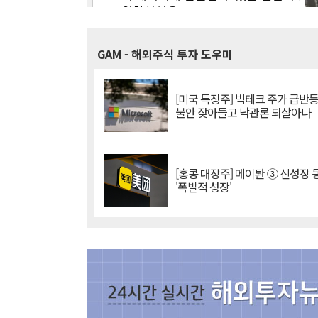
GAM
- 해외주식 투자 도우미
[미국 특징주] 빅테크 주가 급반등..
불안 잦아들고 낙관론 되살아나
[홍콩 대장주] 메이퇀 ③ 신성장
'폭발적 성장'