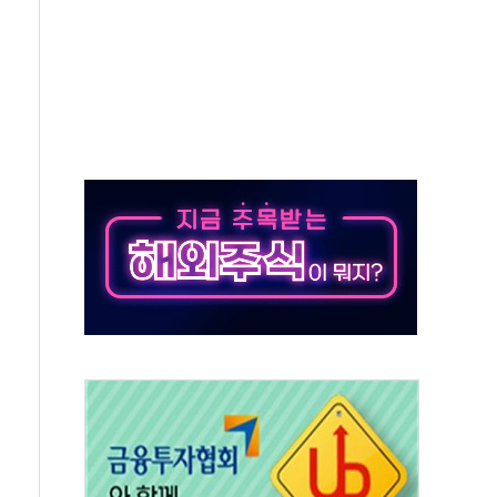
'행복상자' 전달
극기 거꾸로' 논란…이틀만에 철거
 예술·체육요원 최대 33% 감축
 역대 최대폭 감소한 9.4%↓…유통업계 양극화 심화
 특사'로 콜롬비아 대통령 취임식 참석
시간당 30mm 강한 비...호우 피해 없어
방…野 "청년 우롱 기괴" vs 與 "송구한 해프닝"