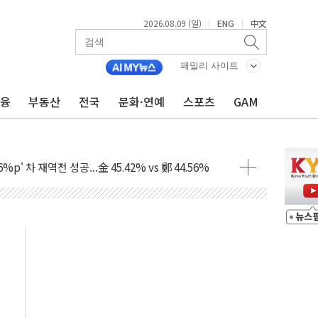
2026.08.09 (일)
ENG
中文
|
|
패밀리 사이트
금융
부동산
전국
문화·연예
스포츠
GAM
투입…고수온 양식장 복구·지원 '총력'
산사태 주의보'...경북도, 호우 피해·통제구간 없어
%p' 차 재역전 성공...金 45.42% vs 鄭 44.56%
·정청래·김민석 당대표 후보
 정청래에 승리...47.75% vs 42.08%
과 발표...김민석 47.75% 정청래 42.08%
표...김민석 45.09% 정청래 43.27% 송영길 11.63%
표...김민석 52.64% 정청래 39.89% 송영길 7.47%
0~8.14)
…공습 한계·탄약 부족 현실화