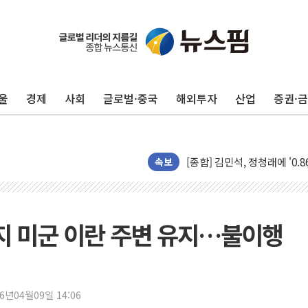
울
경제
사회
글로벌·중국
해외투자
산업
증권·
포항시 재난예산 40억 긴급 
울진·영덕 '호우특보'-포항 '
[종합] 김민석, 정청래에 '0.86
인천 합동연설회 나선 송영길
속보
김민석, 2주차 제주·인천 경선서
인사하는 김민석 당대표 후보
[속보] 민주, 제주·인천 경선 결
지 미군 이란 주변 유지…불이행
[속보] 민주, 인천 경선 결과 발
[속보] 민주, 제주 경선 결과 발
이번주 국내 주요 금융일정(8.1
26년04월09일 14:06
美, 이란전 출구전략 만지작