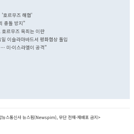
 '호르무즈 해협'
뢰 충돌 방지"
 호르무즈 옥죄는 이란
 11일 이슬라마바드서 평화협상 돌입
음… 미·이스라엘이 공격"
뉴스통신사 뉴스핌(Newspim), 무단 전재-재배포 금지>