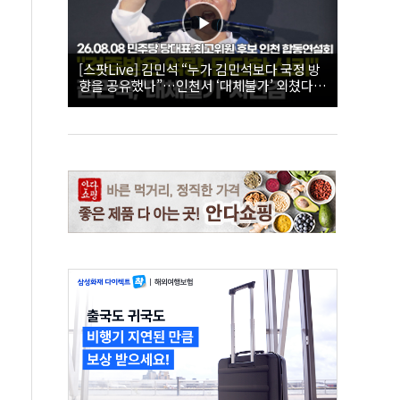
[스팟Live] 김민석 “누가 김민석보다 국정 방
향을 공유했나”…인천서 ‘대체불가’ 외쳤다 |
26.08.08 더불어민주당 당대표·최고위원 후
보 인천 합동연설회