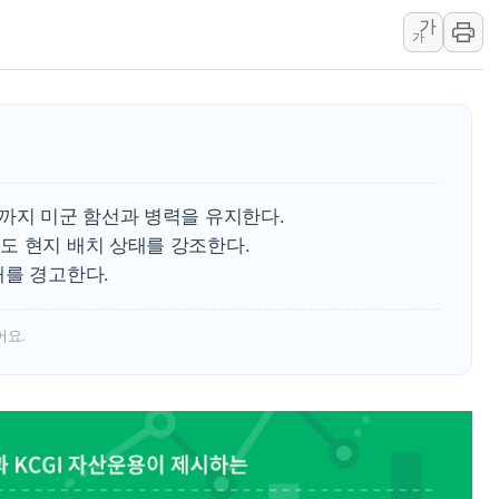
가
강릉·동해·삼척 시간당 최대 
가
폐기물 수거하다 참변…60대
서울 중랑구 주택가서 흉기 난
李대통령 "결혼 때문에 손해 
여수 오동도 인근 해상서 모
추미애, '위안부' 피해자 기림
까지 미군 함선과 병력을 유지한다.
인천 선재도 갯벌서 해루질 중
도 현지 배치 상태를 강조한다.
인천서 말다툼 중 어머니 흉기
개를 경고한다.
'화합' 꺼낸 김민석에 '뻔뻔
어요.