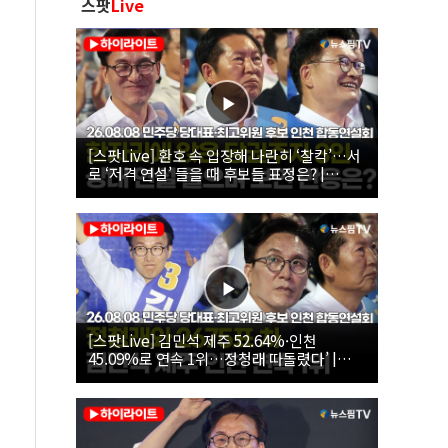
스팟
Live
[스팟Live] 환호 속 입장해 나란히 ‘찰칵’…서
로 ‘저격 연설’ 들을 때 후보들 표정은? |
26.08.08 더불어민주당 당대표·최고위원 후
보 인천 합동연설회
[스팟Live] 김민석 제주 52.64%·인천
45.09%로 연속 1위…정청래 따돌렸다’ |
26.08.08 더불어민주당 당대표·최고위원 후
보 인천 합동연설회