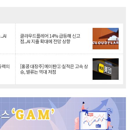
Mute
.AI
클라우드플레어 14% 급등해 신고
점...AI 지출 확대에 전망 상향
 동력의
[홍콩 대장주] 메이퇀② 실적은 고속 상
승, 밸류는 역대 저점