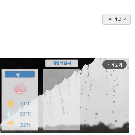
맨위로
더보기
arrow_forward_ios