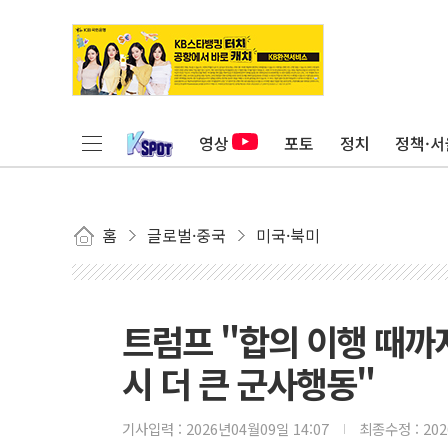
영상
포토
정치
정책·서
홈
글로벌·중국
미국·북미
트럼프 "합의 이행 때까
시 더 큰 군사행동"
기사입력 :
2026년04월09일 14:07
최종수정 :
20