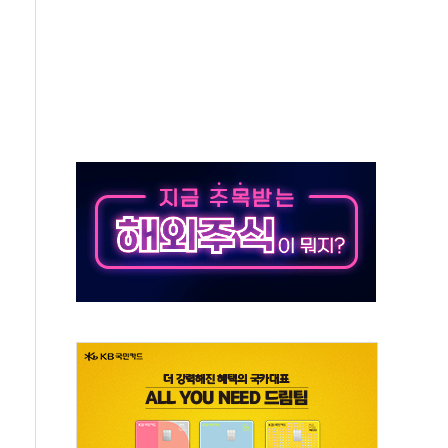
50㎜ 폭우…강원 동해안 강한 비 이어져
 환경미화원 수거차에 치여 사망
동…60대 남성 2명 숨져
보는 일 없게"…'결혼 페널티' 22개 과제 손본다
터보트 전복…1명 사망·1명 실종
의 날 참석..."국제적 시민 연대로 목소리 내야"
 실종 60대 나흘만에 숨진 채 발견
 살해 10대 아들 체포
' 받아친 정청래…제주 연설서 신경전 고조