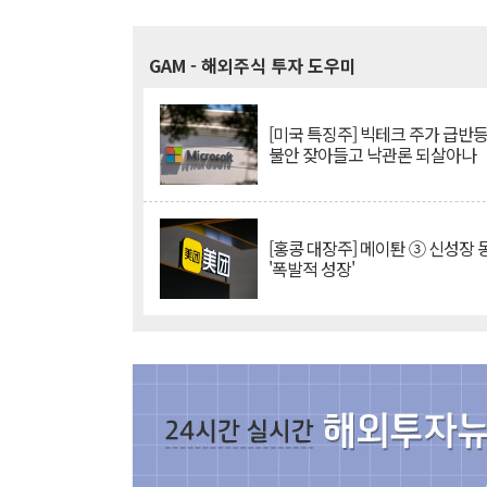
GAM
- 해외주식 투자 도우미
[미국 특징주] 빅테크 주가 급반등..
불안 잦아들고 낙관론 되살아나
[홍콩 대장주] 메이퇀 ③ 신성장
'폭발적 성장'