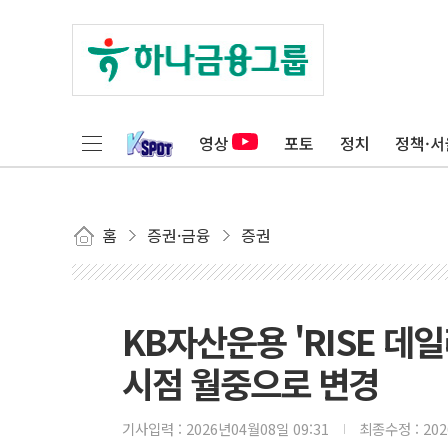
영상
포토
정치
정책·서
홈
증권·금융
증권
KB자산운용 'RISE 데
시점 월중으로 변경
기사입력 :
2026년04월08일 09:31
최종수정 :
20