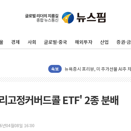
구광모, 내주 실리콘밸리서 젠슨 황 
울
경제
사회
글로벌·중국
해외투자
산업
증권·
뉴욕증시 개장 전 특징주...모더나
김정관 장관 "영업이익 N% 성과급
뉴욕증시 프리뷰, 미 주가선물 AI주
청와대, 북한 단거리 탄도미사일 발사
속보
금값 7주 만에 최고…美 고용 둔화·
[인도증시] 중동 긴장 완화에 실적 호
러, 1인칭시점 드론으로 우크라 민간
일리고정커버드콜 ETF' 2종 분배
[베트남 증시] 지수 하락 속 'DGC
'월가의 황제' 다이먼 "금융시장 레
양주 섬유염색공장서 화재 1명 중상…
26년04월08일 16:00
김정관 산업부 장관 "주 52시간 손봐