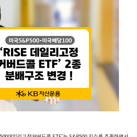
P500데일리고정커버드콜 ETF'는 S&P500 지수를 추종하면서