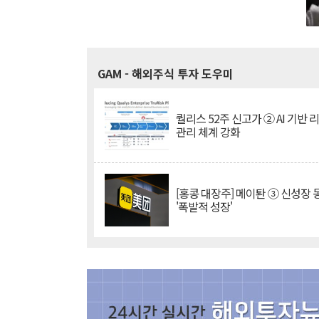
GAM
- 해외주식 투자 도우미
퀄리스 52주 신고가 ② AI 기반 
관리 체계 강화
[홍콩 대장주] 메이퇀 ③ 신성장
'폭발적 성장'