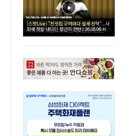
[스팟Live] "전셋집 구하려다 월세 선택"...사
회에 첫발 내디딘 청년의 한탄 | 26.08.06 서울
시 부동산 대토론회