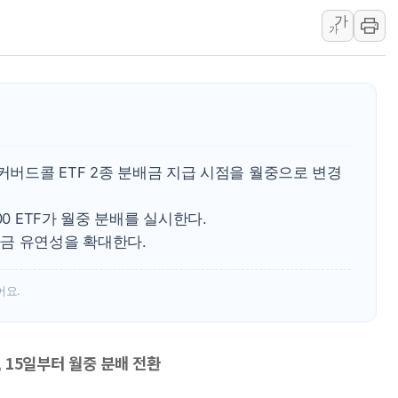
가
해군 1함대 창설 80주년…지역과 함께
가
[3보] 북, 원산서 동해로 단거리 탄도
우크라 드론 전술, 중남미 콜롬비아에
동해해경, 독도 해상서 부유물 감긴 
주한미군 "오산기지 누출, 백린 아닌 
구미 폐염산처리업체서 불 2시간30여
정커버드콜 ETF 2종 분배금 지급 시점을 월중으로 변경
해군과 함께하는 '불금전파, 송정' 시
강원도 폭염특보 11일째…온열질환·가
00 ETF가 월중 분배를 실시한다.
금 유연성을 확대한다.
어요.
, 15일부터 월중 분배 전환