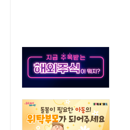
하는 '선봉'의 대민 봉사
미사일 1발 발사… 올해 10번째·42일 만 도발
 새 안보 위기… 반군·마약카르텔이 습득해 전투 활용
어선 구조
무해한 표면 부식 물질"
분만에 진화...외국인 노동자 숨져
즌2
축 피해 최소화 '총력 대응'