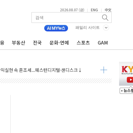
2026.08.07 (금)
ENG
中文
|
|
패밀리 사이트
재회…로봇·AI 데이터센터·모빌리티 구체화
금융
부동산
전국
문화·연예
스포츠
GAM
·아이온큐·도어대시↑ VS 샌디스크·피그마·앱러빈↓
 반대…상법·자본시장법 개정 논의"
 차익실현 속 혼조세...웨스턴디지털·샌디스크↓
에 긴급 안보 점검회의
호르무즈 재개방 기대에 강세
조까지, 상승...호실적 보고 기업 상승세 뚜렷
인 '사파리' 공격… 시민들 공포감 극대화 전략
' 임시 주총 기대감에 홀로 상한가…마진 잔액은 사상 최고
버리지 위험수위…숨은 차입이 더 큰 변수"
대응 1단계 진압 중
야, 경쟁상대 中과 비교해야"