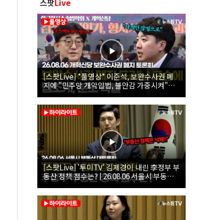
스팟
Live
[스팟Live] *풀영상* 이준석, 보완수사권 폐
지에 "민주당 개악입법, 불안감 가중시켜"｜
26.08.06 개혁신당 보완수사권 폐지 토론회
[스팟Live] '투미TV' 김제경이 내린 李정부 부
동산 정책 점수는? | 26.08.06 서울시 부동산
대토론회