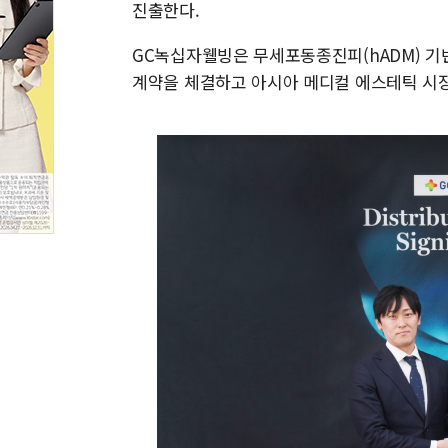
진출한다.
GC녹십자웰빙은 무세포동종진피(hADM) 기반 
계약을 체결하고 아시아 메디컬 에스테틱 시장