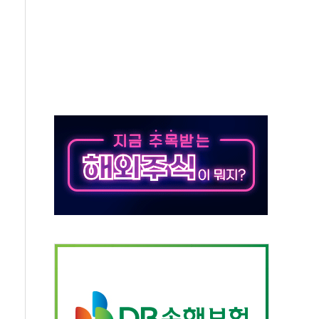
별똥별 멍' 운영…페르세우스 유성우 관측
시간당 50mm 이상 폭우…호우경보 발효
0대 숨져…온열질환 여부 조사
능시험 오전 집중 편성…체감온도 38도 넘으면 중단