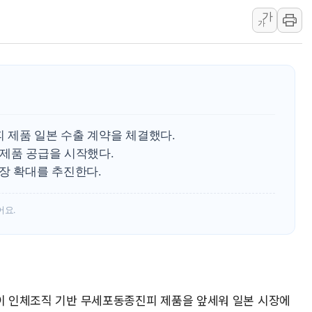
가
동해시, 11~14일 '
가
강원 중·남부 동해안 
청양 밭에서 일하던 9
폭염에 車 운전면허 기
 제품 일본 수출 계약을 체결했다.
 제품 공급을 시작했다.
장 확대를 추진한다.
어요.
빙이 인체조직 기반 무세포동종진피 제품을 앞세워 일본 시장에