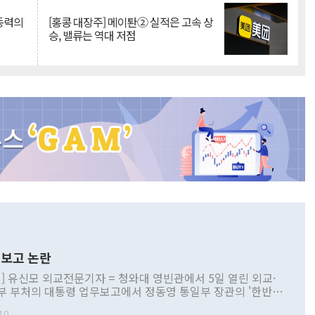
 동력의
[홍콩 대장주] 메이퇀② 실적은 고속 상
승, 밸류는 역대 저점
보고 논란
] 유신모 외교전문기자 = 청와대 영빈관에서 5일 열린 외교·
부 부처의 대통령 업무보고에서 정동영 통일부 장관의 '한반도
 구상'과 업무보고 발언이 논란을 빚고 있다. 이날 정 장관의
10