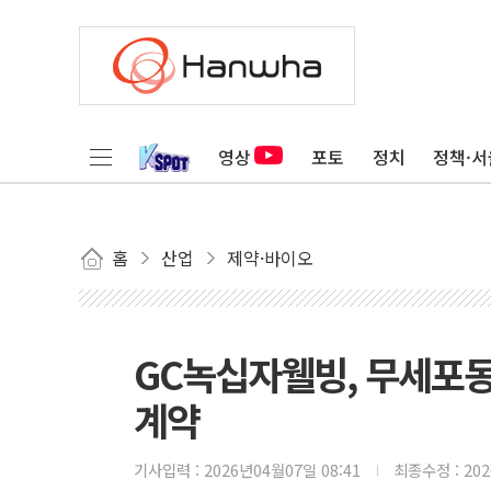
영상
포토
정치
정책·서
홈
산업
제약·바이오
GC녹십자웰빙, 무세포동
계약
기사입력 :
2026년04월07일 08:41
최종수정 :
20