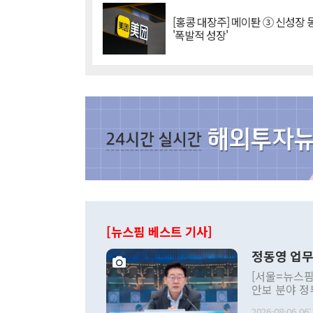
[홍콩 대장주] 메이퇀 ③ 신성장
'폭발적 성장'
[뉴스핌 베스트 기사]
정동영 업무
[서울=뉴스핌
안보 분야 정
평화공존 발전
2026-08-06 06: