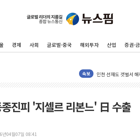
美, 이란전 출구전략 
강릉·동해·삼척 시간당
폐기물 수거하다 참변
서울 중랑구 주택가서 
울
경제
사회
글로벌·중국
해외투자
산업
증권·
李대통령 "결혼 때문에 
여수 오동도 인근 해상
추미애, '위안부' 피해
인천 선재도 갯벌서 해루
속보
인천서 말다툼 중 어머니
'화합' 꺼낸 김민석에
李대통령, ISA 개편 
종진피 '지셀르 리본느' 日 수출
동해중부 전 해상 풍랑
연일 폭염에 온열질환 
中 전방위 아파트 부양
26년04월07일 08:41
인제 용대리 계곡서 수