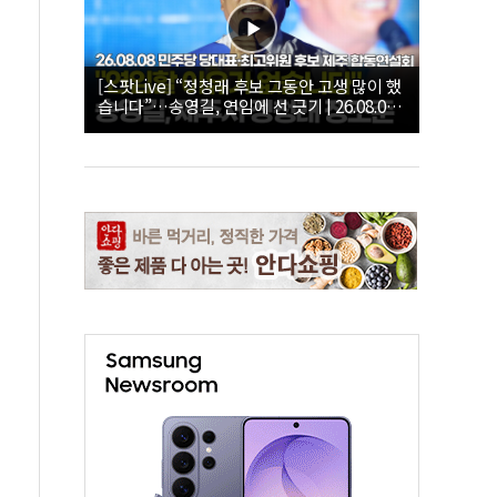
[스팟Live] “정청래 후보 그동안 고생 많이 했
습니다”…송영길, 연임에 선 긋기 | 26.08.08
더불어민주당 당대표·최고위원 후보 제주 합
동연설회