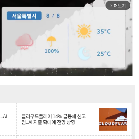
더보기
arrow_forward_ios
Mute
.AI
클라우드플레어 14% 급등해 신고
점...AI 지출 확대에 전망 상향