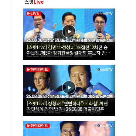
스팟
Live
[스팟Live] 김민석·정청래 ‘초접전’ 2차전 승
자는?...제3차 정기전국당원대회 후보자 인천
합동연설회 생중계 | 26.08.08
[스팟Live] 정청래 “뻔뻔하다”…‘화합’ 꺼낸
김민석에 정면 반격 | 26.08.08 더불어민주당
당대표·최고위원 후보 제주 합동연설회