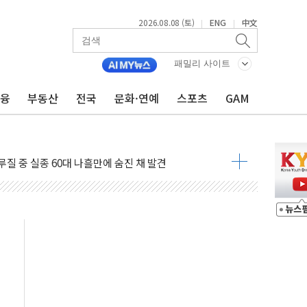
만지작…공습 한계·탄약 부족 현실화
2026.08.08 (토)
ENG
中文
|
|
 최대 50㎜ 폭우…강원 동해안 강한 비 어어져
…60대 환경미화원 수거차에 치여 사망
패밀리 사이트
흉기 난동…60대 남성 2명 숨져
금융
부동산
전국
문화·연예
스포츠
GAM
손해 보는 일 없게"…'결혼 페널티' 22개 과제 손본다
서 모터보트 전복…1명 사망·1명 실종
자 기림의 날 참석..."국제적 시민 연대로 목소리 내야"
질 중 실종 60대 나흘만에 숨진 채 발견
 흉기 살해 10대 아들 체포
 '뻔뻔' 받아친 정청래…제주 연설서 신경전 고조
재검토 지시…與 "적극 환영"·野 "졸속 국정"
주의보…10일까지 최대 3.5m 높은 물결
사망 23명…정부, 비상대응기구 가동
, 수도 베이징도 부동산 규제 철폐
위 상승으로 피서객 7명 고립…전원 구조