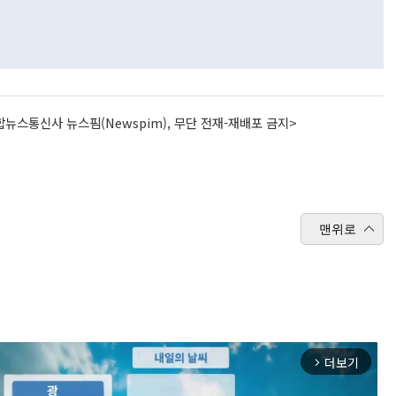
뉴스통신사 뉴스핌(Newspim), 무단 전재-재배포 금지>
맨위로
더보기
arrow_forward_ios