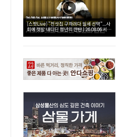
[스팟Live] "전셋집 구하려다 월세 선택"...사
회에 첫발 내디딘 청년의 한탄 | 26.08.06 서울
시 부동산 대토론회