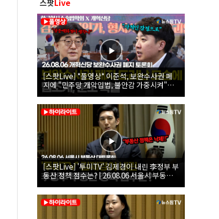
스팟
Live
[스팟Live] *풀영상* 이준석, 보완수사권 폐
지에 "민주당 개악입법, 불안감 가중시켜"｜
26.08.06 개혁신당 보완수사권 폐지 토론회
[스팟Live] '투미TV' 김제경이 내린 李정부 부
동산 정책 점수는? | 26.08.06 서울시 부동산
대토론회