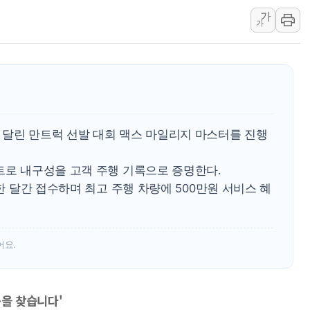
가
뉴욕증시 개장 전 특징주...모더나
가
김정관 장관 "영업이익 N% 성과급
뉴욕증시 프리뷰, 미 주가선물 AI주
청와대, 북한 단거리 탄도미사일 발사
금값 7주 만에 최고…美 고용 둔화·
[인도증시] 중동 긴장 완화에 실적 호
 달린 만트럭 선발 대회 맥스 마일리지 마스터를 진행
러, 1인칭시점 드론으로 우크라 민간
[베트남 증시] 지수 하락 속 'DGC
트로 내구성을 고객 주행 기록으로 증명한다.
'월가의 황제' 다이먼 "금융시장 레
 한 달간 접수하며 최고 주행 차량에 500만원 서비스 혜
어요.
공을 찾습니다'