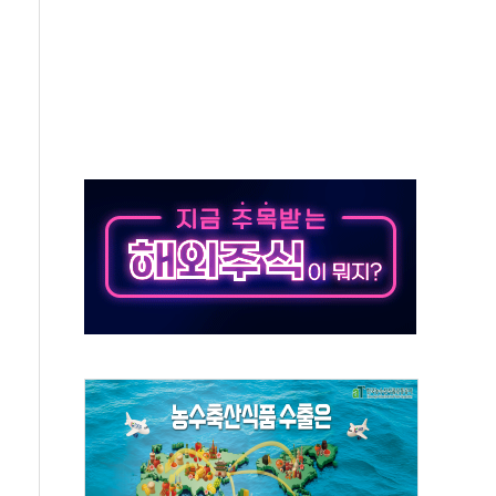
·아이온큐·도어대시↑ VS 샌디스크·피그마·앱러빈↓
 반대…상법·자본시장법 개정 논의"
 차익실현 속 혼조세...웨스턴디지털·샌디스크↓
에 긴급 안보 점검회의
호르무즈 재개방 기대에 강세
조까지, 상승...호실적 보고 기업 상승세 뚜렷
인 '사파리' 공격… 시민들 공포감 극대화 전략
' 임시 주총 기대감에 홀로 상한가…마진 잔액은 사상 최고
버리지 위험수위…숨은 차입이 더 큰 변수"