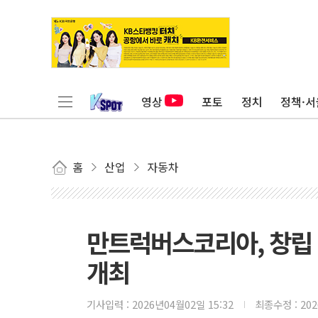
영상
포토
정치
정책·서
홈
산업
자동차
만트럭버스코리아, 창립 
개최
기사입력 :
2026년04월02일 15:32
최종수정 :
20