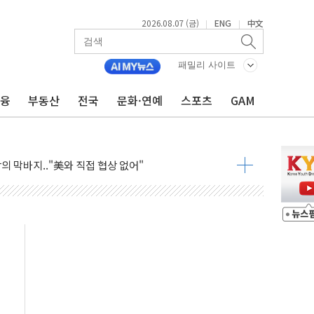
2026.08.07 (금)
ENG
中文
|
|
패밀리 사이트
금융
부동산
전국
문화·연예
스포츠
GAM
 제한 검토에 유가 3% 급등…금값 보합
우 5거래일 랠리 '마침표'
의 막바지.."美와 직접 협상 없어"
민석 후보 - 8월 7일
차 회의…주택 공급 대책 막바지 조율할 듯
회견·주요 정당 - 8월 7일
 제한 추진…美 "통행 막을 권한 없어"
 상승… "2분기 기업 순이익 21% 증가" 전망
 나토 회원국 공격 검토… 거짓 깃발 작전"
재회…로봇·AI 데이터센터·모빌리티 구체화