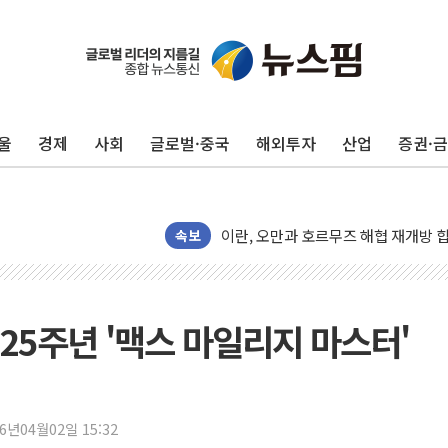
울
경제
사회
글로벌·중국
해외투자
산업
증권·
[금/유가] 이란의 호르무즈 해협 통항
뉴욕증시, 유가·금리 부담에 하락…다
이란, 오만과 호르무즈 해협 재개방 합
[민주 당권주자 일정] 송영길·정청래·김
속보
李대통령, 오늘 부동산 정책 점검 2
[오늘의 정치일정] 8월 7일(금)
[오늘의 국회일정] 상임위·세미나·기자
25주년 '맥스 마일리지 마스터'
이란, 美·이스라엘 선박 호르무즈 통항
유럽증시, 견조한 실적 소화하며 대부분
리투아니아 국방 "러, 우크라 드론으로
26년04월02일 15:32
구광모, 내주 실리콘밸리서 젠슨 황 