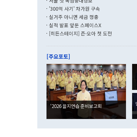
서울 첫 폭염중대경보
(18.6%) 
화공존 정책이
했다. 통관 기
'300억 사기' 차가원 구속
다"고 지적했
(16.4%)
투리가 잡혀 
실거주 아니면 세금 껑충
월(-10억9
쁜 상황이 초
증가와 유류할
실적 발표 앞둔 스페이스X
9·19 군사
기록했지만 
[히든스테이지] 즌·오아 첫 도전
"우리의 선의
로 전환됐다.
으로 약간의 의문
를 기록해 전
관은 업무보고
는 배당수입
주의에 근거한
줄면서 25억
[주요포토]
라며 "여러분
억1000만달
이 9월 러시
였던 올해 3
며 "정부 차
인의 해외투자
은 "그것은 
각각 증가했다
잘랐다. 정 
국인의 국내 
않았다는 점에
감소하며 전월
사합의 복원,
경신했다. 외
권이라는 지적
분기 말 만기
뒤 "여기 업
다. 내국인의
'2026 을지연습 준비보고회
부의 한 소식
다. eoyn2@
를 거쳐 결정
련 부처 장관
하고 대통령의
한 문제"라고 지적했다. 이재명 대통령이