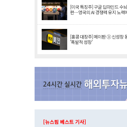
[미국 특징주] 구글 딥마인드 수
편…영국의 AI 경쟁력 유지 노력
[홍콩 대장주] 메이퇀 ③ 신성장
'폭발적 성장'
[뉴스핌 베스트 기사]