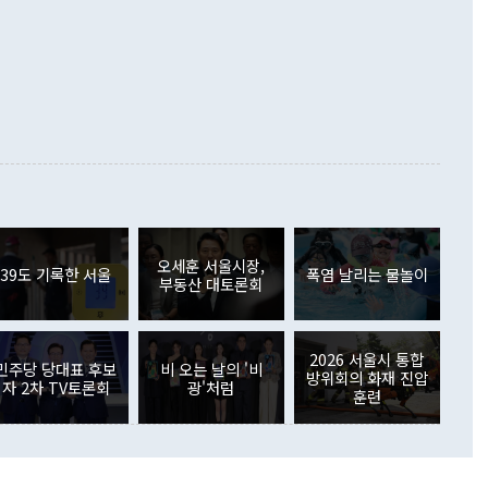
▲철강제품(17.9%) ▲승용차(6.1%) 등을 중심으로 18.6% 증가
 정치적으로 악용되는 측면이 있다"며 "많이 조심하셔야 한
준 수입은 ▲원자재(30.5%) ▲자본재(35.3%) ▲소비재
다. 북한을 다른 이름으로 불러야 한다는 주장에는 "표현에 꼬
가 모두 늘었다. 서비스수지는 12억9000만달러 적자를 기록해 전
정쟁으로 휘몰아 들어가면 원래 하고자 했던 데에서 오히려 나
000만달러)보다 적자 폭이 확대됐다. 여행수지는 외국인 입국자
래될 수 있다"고 경고했다. 이 대통령은 남북 신뢰 구축을 위해
증료 인상 등에 따른 출국자 감소로 4억4000만달러 흑자를
합의를 선제적으로 복원해야 한다는 정 장관의 주장에 대해서도
지식재산권사용료수지는 전월 흑자에서 4억4000만달러 적자
대로 하는 게 과연 한반도의 평화와 안정에 플러스냐, 결론적
 본원소득수지는 배당소득을 중심으로 32억7000만달러 흑자
이 들 때도 있다"며 부정적으로 반응했다. 조현 외교부 장
월(21억7000만달러)보다 흑자 폭이 확대됐다. 배당소득수지
 사후 브리핑에서 정 장관이 언급한 '4자 회담'에 대해 "이상
이 늘어난 데다 전월 분기배당에 따른 기저효과로 배당지급이
 어떤 희망이라 하더라도 그건 아직 조율되지 않은 방법"이
6000만달러 흑자를 나타냈다. 금융계정 순자산은 6월 중 467
들께서 디스카운트해 주시면 좋겠다"고 선을 그었다. 정 장관
러 증가해 월간 기준 역대 최대 증가 폭을 기록했다. 종전 최대
아 블라디보스토크에서 열리는 '동방경제포럼(EEF)'을 언급하
월(369억9000만달러)을 넘어선 것이다. 직접투자에서는 내국
원에서 (참석을) 검토하고 있다"고 발언한 데 대해서도 조 장관
가 80억1000만달러, 외국인의 국내투자가 46억3000만달러
외교부의 몫"이라며 "아직 거기까지 진도가 나가지 않았다"고
오세훈 서울시장,
. 증권투자에서는 외국인의 국내 주식 매도세가 이어졌다. 외
39도 기록한 서울
폭염 날리는 물놀이
부동산 대토론회
장관이 이날 소개한 대북 구상과 설명은 정부 내 조율을 거치지
주식 투자는 차익실현 매도 등의 영향으로 316억1000만달러
서 문제가 있다. 특히 주적 표현 대체와 국호 사용, 9·19 군
(-310억5000만달러)에 이어 역대 최대 순매도 기록을 다시
 4자회담 추진 등은 통일부 장관이 결정할 사안이 아니어서 월
국인의 국내 채권투자는 세계국채지수(WGBI) 자금 유입에도
이 나오고 있다. 이 대통령은 정 장관의 업무보고를 듣고 난
도래 영향으로 증가 폭이 줄어든 52억9000만달러를 기록했
2026 서울시 통합
무보고에 발표했다고 승인난 건 아니다"라고 재차 확인했다. 정
민주당 당대표 후보
비 오는 날의 '비
 해외 증권투자는 주식을 중심으로 35억6000만달러 증가했
방위회의 화재 진압
자 2차 TV토론회
광'처럼
통은 "정 장관의 발언 내용은 대부분 국가안전보장회의(NSC)
newspim.com
훈련
된 사안이 아닌 정 장관의 개인적 생각에 가깝다"며 "안보 관
이 정부의 공식 정책이 아닌 사안을 추진하겠다고 업무보고를
 면전에서 '국군통수권자가 나서야 한다'고 주장한 것은 심각
 5일 청와대 영빈관에서 열린 통일