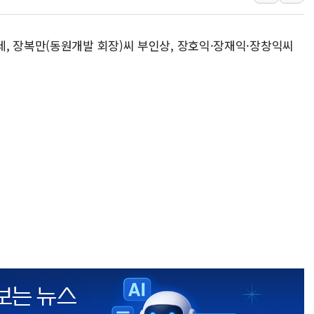
뉴욕증시, 유가·금리 부담에 하
이란, 오만과 호르무즈 해협 재
, 장복만(동원개발 회장)씨 부인상, 장호익·장재익·장창익씨
[민주 당권주자 일정] 송영길·정
李대통령, 오늘 오후 2시 부동
[오늘의 정치일정] 8월 7일(금)
[오늘의 국회일정] 상임위·세미
이란, 美·이스라엘 선박 호르무
유럽증시, 견조한 실적 소화하며
리투아니아 국방 "러, 우크라 
구광모, 내주 실리콘밸리서 젠