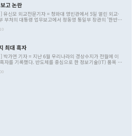
보고 논란
] 유신모 외교전문기자 = 청와대 영빈관에서 5일 열린 외교·
부 부처의 대통령 업무보고에서 정동영 통일부 장관의 '한반도
 구상'과 업무보고 발언이 논란을 빚고 있다. 이날 정 장관의
10
정부 내 조율을 거치지 않은 사안을 정책으로 추진하겠다고 공
는가 하면 사실 관계에 맞지 않은 설명도 있었다. 이재명 대통
로 신중을 기해 달라고 경고했고, 조현 외교부 장관은 '이상
지 최대 흑자
 근거한 비현실적 구상'이라는 비판을 내놨다. 그동안 정 장
책 관련 발언이 물의를 빚은 적은 여러 번 있지만 대통령과 유
] 박가연 기자 = 지난 6월 우리나라의 경상수지가 전월에 이
이 공개적으로 부정적 입장을 표명한 것은 이례적이다. 정 장
 흑자를 기록했다. 반도체를 중심으로 한 정보기술(IT) 품목 수
대북 접근법과 월권을 제어해야 한다는 목소리도 높아지고 있
간 상품수출이 처음으로 1000억달러를 넘어선 영향이다. [자
00
 따르
기자간담회를 하고 있다. [사진=통일부] 2026.07.23 ◆통일
 경상수지는 497억3000만달러 흑자로 집계됐다. 전월(386억
 넘어선 주장 정 장관은 이날 업무보고에서 '한반도 평화공존
)에 이어 두 달 연속 월간 기준 역대 최대 기록을 갈아치웠다.
 설명하면서 이재명 정부 2년차 핵심 과제로 상호 존중·평화
해 상반기 누적 경상수지 흑자는 1910억1000만달러를 기록
·핵 없는 한반도 등 3대 기본 방향을 제시했다. 정 장관은 "대
지 흑자를 견인한 것은 상품수지다. 6월 상품수지는 478억
언어는 멈춰야 한다"면서 주적 용어 대체를 주장했다. 지난 25
 흑자를 기록하며 전월에 이어 역대 최대를 다시 썼다. 국제수
D(완전하고 검증가능하며 되돌릴 수 없는 비핵화) 구도는 이미
수출은 1123억7000만달러로 전년 동월 대비 84.5% 증가하
했다. 또 "현 시점에서 흘러간 선(先)비핵화만 되뇌는 것은
 처음으로 1000억달러를 넘어섰다. 상품수입은 644억8000만
 데 힘이 되지 않는다"고 주장했다. 정 장관은 또 "정전 체제
6% 늘었다. 통관 기준으로는 반도체 수출이 전년 동월 대비
로 바꾸는 논의에 착수하겠다"면서 "북·미 정상회담 견인과
증했고 컴퓨터·주변기기(SSD)는 282.7% 증가했다. IT 품목
화의 동력을 확보하기 위해 최선을 다할 것"이라고 말했다. 하
.4% 늘었으며 비IT 품목도 ▲석유제품(47.5%) ▲화공품
령은 정 장관의 구상에 대부분 제동을 걸었다. 이 대통령은 "평