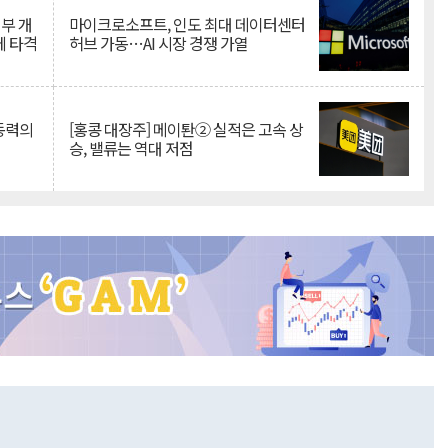
뇌부 개
마이크로소프트, 인도 최대 데이터센터
에 타격
허브 가동…AI 시장 경쟁 가열
 동력의
[홍콩 대장주] 메이퇀② 실적은 고속 상
승, 밸류는 역대 저점