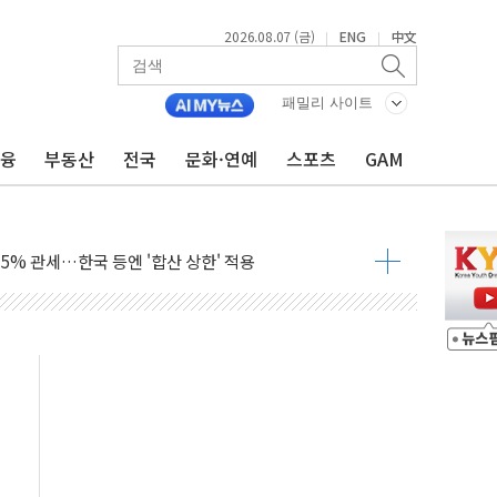
2026.08.07 (금)
ENG
中文
|
|
패밀리 사이트
금융
부동산
전국
문화·연예
스포츠
GAM
래블카드'…휴가철 넘어 장기 고객 묶는다
델 발탁… 부산 광안서 약국 팝업스토어 운영
5% 관세…한국 등엔 '합산 상한' 적용
미 국채금리·달러 동반 상승…시장, 美 고용지표 촉각
단' 행정명령 서명…출생시민권 제한 재시동
"…군수품 부족설 일축 "막대한 무기 보유"
 방어…다음 과제는 '외형 확대'
택자 귀환 조짐에 전월세시장 '긴장'
…맞교환·재매수·다운사이징 '저울질'
협 통항 제한 검토에 유가 3% 급등…금값 보합