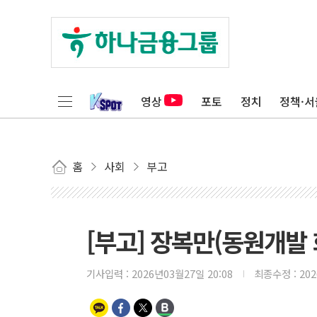
영상
포토
정치
정책·서
홈
사회
부고
[부고] 장복만(동원개발
기사입력 :
2026년03월27일 20:08
최종수정 :
20