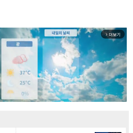
더보기
arrow_forward_ios
Mute