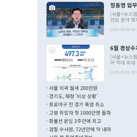
정동영 업무
[서울=뉴스핌
안보 분야 정
평화공존 발전
2026-08-06 06:
발언 중에는 
언한 것이 있
령은 공개적으
6월 경상수
주의적 희망에
관의 대북 정
[서울=뉴스핌
관 부처 장관
어 역대 최대
관의 무리한 
출 호조로 월
다. [정동영 통일부 장관이 지난달 23일 오후 서울 종로구 정부서울청사에
2026-08-06 08:
료=한국은행] 한국은행이 6일 발표한 '2026년 6월 국제수지(잠정)'에
서 취임 1주년 
면 지난 6월
부 장관 권한
1000만달러
서울 외곽 월세 200만원
발전 구상'을
이에 따라 올
적 갈등 해결
경기도, 재정 '비상 상황'
했다. 경상수
결과 혐오의 
9000만달러
프로야구 전 경기 폭염 취소
년간의 CVI
지 기준 상품
고령 취업자 첫 1000만명 돌파
무너졌다고도 
며 월간 기준
현실을 바꾸는
달러로 38.
화물선 운임 3주만에 최고
를 평화 체제
196.9% 급
검찰 수사권, 72년만에 막 내려
함께 4자 대
수출은 160
지만 이 대통