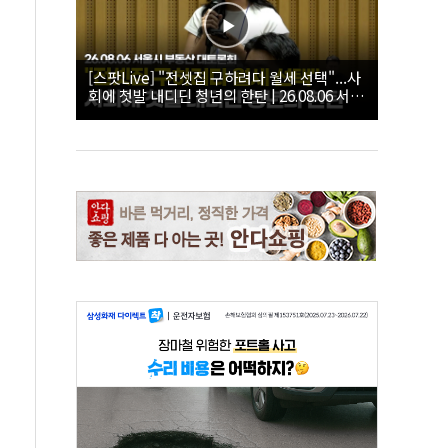
[스팟Live] "전셋집 구하려다 월세 선택"...사
회에 첫발 내디딘 청년의 한탄 | 26.08.06 서울
시 부동산 대토론회