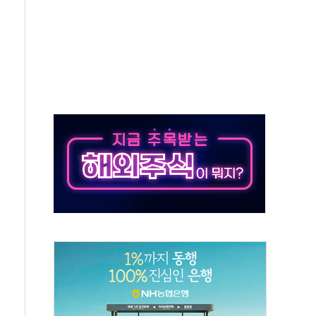
락…다우 5거래일 랠리 '마침표'
개방 합의 막바지.."美와 직접 협상 없어"
청래·김민석 후보 - 8월 7일
산정책 2차 점검회의…주택 공급 대책 막바지 조율
나·기자회견·주요 정당 - 8월 7일
즈 통항 제한 추진…美 "통행 막을 권한 없어"
 대부분 상승… "2분기 기업 순이익 21% 증가" 전망
드론으로 나토 회원국 공격 검토… 거짓 깃발 작전"
슨 황 재회…로봇·AI 데이터센터·모빌리티 구체화