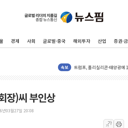
울
경제
사회
글로벌·중국
해외투자
산업
증권·
카드사 고객 유입 창구 된 '트
제나벨, 배우 공승연 브랜드 모
트럼프, 폴리실리콘·태양광에 1
속보
[채권/외환] 국제유가 급등에 
트럼프, '원정출산 시민권 차
트럼프 "이란전 조만간 끝날 것
 회장)씨 부인상
현대리바트, 원가 개선으로 실적
"세금 부담 덜자"…비거주 1주
26년03월27일 20:08
세금 부담 커진 고가 1주택자
[금/유가] 이란의 호르무즈 해
가
가