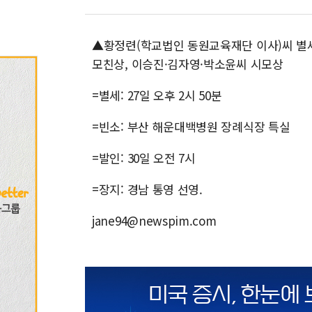
▲황정련(학교법인 동원교육재단 이사)씨 별세
모친상, 이승진·김자영·박소윤씨 시모상
=별세: 27일 오후 2시 50분
=빈소: 부산 해운대백병원 장례식장 특실
=발인: 30일 오전 7시
=장지: 경남 통영 선영.
jane94@newspim.com