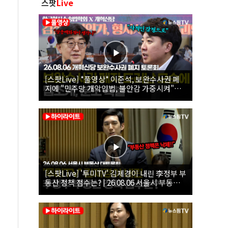
스팟
Live
[스팟Live] *풀영상* 이준석, 보완수사권 폐
지에 "민주당 개악입법, 불안감 가중시켜"｜
26.08.06 개혁신당 보완수사권 폐지 토론회
[스팟Live] '투미TV' 김제경이 내린 李정부 부
동산 정책 점수는? | 26.08.06 서울시 부동산
대토론회